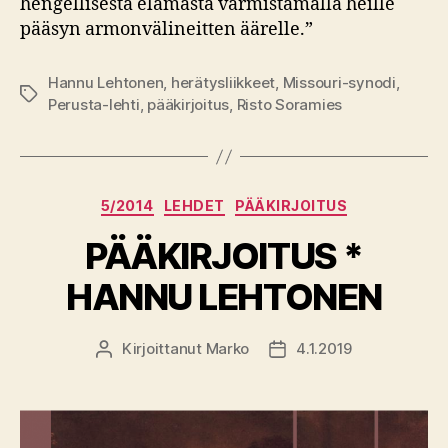
hengellisestä elämästä varmistamalla heille
pääsyn armonvälineitten äärelle.”
Hannu Lehtonen
,
herätysliikkeet
,
Missouri-synodi
,
Avainsanat
Perusta-lehti
,
pääkirjoitus
,
Risto Soramies
Kategoriat
5/2014
LEHDET
PÄÄKIRJOITUS
PÄÄKIRJOITUS *
HANNU LEHTONEN
Kirjoittanut
Marko
4.1.2019
Kirjoittaja
Julkaisupäivämäärä