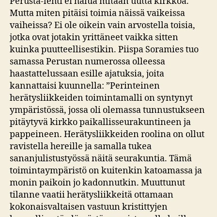
Perusta-lehti ei halua mitään uutta kirkkoa.
Mutta miten pitäisi toimia näissä vaikeissa
vaiheissa? Ei ole oikein vain arvostella toisia,
jotka ovat jotakin yrittäneet vaikka sitten
kuinka puutteellisestikin. Piispa Soramies tuo
samassa Perustan numerossa olleessa
haastattelussaan esille ajatuksia, joita
kannattaisi kuunnella: ”Perinteinen
herätysliikkeiden toimintamalli on syntynyt
ympäristössä, jossa oli olemassa tunnustukseen
pitäytyvä kirkko paikallisseurakuntineen ja
pappeineen. Herätysliikkeiden roolina on ollut
ravistella hereille ja samalla tukea
sananjulistustyössä näitä seurakuntia. Tämä
toimintaympäristö on kuitenkin katoamassa ja
monin paikoin jo kadonnutkin. Muuttunut
tilanne vaatii herätysliikkeitä ottamaan
kokonaisvaltaisen vastuun kristittyjen