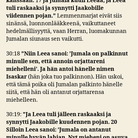
kanssaan.
17
Ja Jumala kuuli Leeaa, ja Leea
tuli raskaaksi ja synnytti Jaakobille
viidennen pojan.”
Lemmenmarjat eivät siis
sinänsä, luonnonlääkkeenä, vaikuttaneet
hedelmällisyyttä, vaan Herran, luomakunnan
Jumalan siunaus sen vaikutti.
30:18
”Niin Leea sanoi: ’Jumala on palkinnut
minulle sen, että annoin orjattareni
miehelleni’. Ja hän antoi hänelle nimen
Isaskar
(hän joka tuo palkinnon)
.
Hän uskoi,
että tämä poika oli Jumalan palkinto hänelle
siitä, että hän oli antanut orjattarensa
miehelleen.
30:19:
”
Ja Leea tuli jälleen raskaaksi ja
synnytti Jaakobille kuudennen pojan. 20
Silloin Leea sanoi: ’Jumala on antanut
minulle hyvän lahjan. Nyt mieheni on asuva