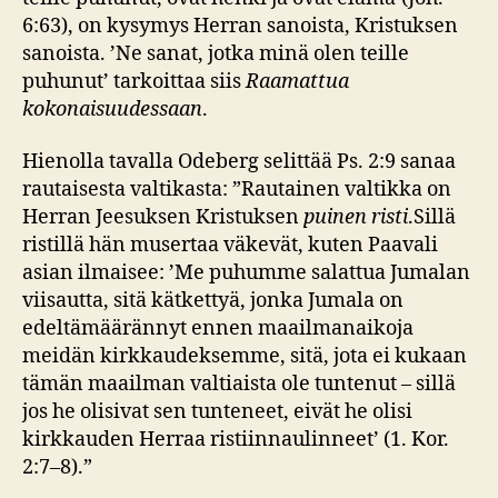
6:63), on kysymys Herran sanoista, Kristuksen
sanoista. ’Ne sanat, jotka minä olen teille
puhunut’ tarkoittaa siis
Raamattua
kokonaisuudessaan
.
Hienolla tavalla Odeberg selittää Ps. 2:9 sanaa
rautaisesta valtikasta: ”Rautainen valtikka on
Herran Jeesuksen Kristuksen
puinen risti
.Sillä
ristillä hän musertaa väkevät, kuten Paavali
asian ilmaisee: ’Me puhumme salattua Jumalan
viisautta, sitä kätkettyä, jonka Jumala on
edeltämäärännyt ennen maailmanaikoja
meidän kirkkaudeksemme, sitä, jota ei kukaan
tämän maailman valtiaista ole tuntenut – sillä
jos he olisivat sen tunteneet, eivät he olisi
kirkkauden Herraa ristiinnaulinneet’ (1. Kor.
2:7–8).”