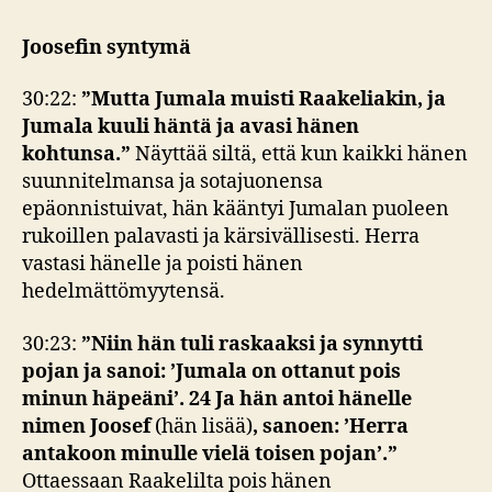
Joosefin syntymä
30:22:
”
Mutta Jumala muisti Raakeliakin, ja
Jumala kuuli häntä ja avasi hänen
kohtunsa.”
Näyttää siltä, että kun kaikki hänen
suunnitelmansa ja sotajuonensa
epäonnistuivat, hän kääntyi Jumalan puoleen
rukoillen palavasti ja kärsivällisesti. Herra
vastasi hänelle ja poisti hänen
hedelmättömyytensä.
30:23:
”Niin hän tuli raskaaksi ja synnytti
pojan ja sanoi: ’Jumala on ottanut pois
minun häpeäni’. 24 Ja hän antoi hänelle
nimen Joosef
(hän lisää)
, sanoen: ’Herra
antakoon minulle vielä toisen pojan’.”
Ottaessaan Raakelilta pois hänen