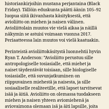
historiankirjoihin mustana perjantaina (Black
Friday). Tällöin eduskunta päätti äänin 105–92
luopua siitä ikivanhasta käsityksestä, että
avioliitto on miehen ja naisen välinen.
Avioliittolain muutos vie vielä aikaa ja näillä
näkymin se astuisi voimaan vuonna 2017.
Periaatteessa lain muutos voi vielä kaatuakin.
Perinteistä avioliittokäsitystä luonnehtii hyvin
Ryan T. Anderson: ”Avioliitto perustuu sille
antropologiselle tosiasialle, että miehet ja
naiset täydentävät toisiaan, sille biologiselle
tosiasialle, että suvunjatkuminen on
riippuvainen miehestä ja naisesta, ja sille
sosiaaliselle realiteetille, että lapset tarvitsevat
isää ja äitiä. Avioliitto on olemassa tuodakseen
miehen ja naisen yhteen aviomiehenä ja
aviovaimona olemaan isä ja äiti lapsille, joita