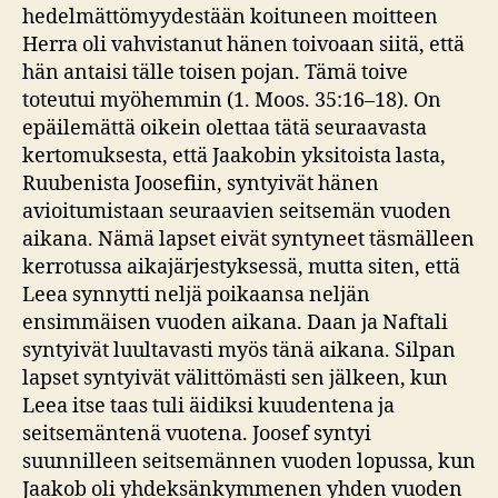
hedelmättömyydestään koituneen moitteen
Herra oli vahvistanut hänen toivoaan siitä, että
hän antaisi tälle toisen pojan. Tämä toive
toteutui myöhemmin (1. Moos. 35:16–18). On
epäilemättä oikein olettaa tätä seuraavasta
kertomuksesta, että Jaakobin yksitoista lasta,
Ruubenista Joosefiin, syntyivät hänen
avioitumistaan seuraavien seitsemän vuoden
aikana. Nämä lapset eivät syntyneet täsmälleen
kerrotussa aikajärjestyksessä, mutta siten, että
Leea synnytti neljä poikaansa neljän
ensimmäisen vuoden aikana. Daan ja Naftali
syntyivät luultavasti myös tänä aikana. Silpan
lapset syntyivät välittömästi sen jälkeen, kun
Leea itse taas tuli äidiksi kuudentena ja
seitsemäntenä vuotena. Joosef syntyi
suunnilleen seitsemännen vuoden lopussa, kun
Jaakob oli yhdeksänkymmenen yhden vuoden