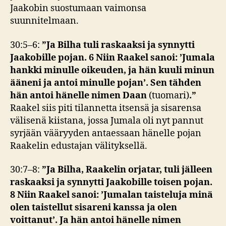
Jaakobin suostumaan vaimonsa
suunnitelmaan.
30:5–6:
”Ja Bilha tuli raskaaksi ja synnytti
Jaakobille pojan. 6 Niin Raakel sanoi: ’Jumala
hankki minulle oikeuden, ja hän kuuli minun
ääneni ja antoi minulle pojan’. Sen tähden
hän antoi hänelle nimen Daan
(tuomari)
.”
Raakel siis piti tilannetta itsensä ja sisarensa
välisenä kiistana, jossa Jumala oli nyt pannut
syrjään vääryyden antaessaan hänelle pojan
Raakelin edustajan välityksellä.
30:7–8:
”Ja Bilha, Raakelin orjatar, tuli jälleen
raskaaksi ja synnytti Jaakobille toisen pojan.
8 Niin Raakel sanoi: ’Jumalan taisteluja minä
olen taistellut sisareni kanssa ja olen
voittanut’. Ja hän antoi hänelle nimen