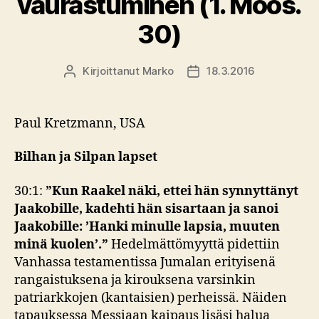
vaurastuminen (1. Moos.
30)
Kirjoittanut
Marko
18.3.2016
Kirjoittaja
Julkaisupäivämäärä
Paul Kretzmann, USA
Bilhan ja Silpan lapset
30:1:
”Kun Raakel näki, ettei hän synnyttänyt
Jaakobille, kadehti hän sisartaan ja sanoi
Jaakobille: ’Hanki minulle lapsia, muuten
minä kuolen’.”
Hedelmättömyyttä pidettiin
Vanhassa testamentissa Jumalan erityisenä
rangaistuksena ja kirouksena varsinkin
patriarkkojen (kantaisien) perheissä. Näiden
tapauksessa Messiaan kaipaus lisäsi halua