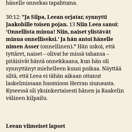
hänelle onnekas tapahtuma.
30:12:
”Ja Silpa, Leean orjatar, synnytti
Jaakobille toisen pojan.
13
Niin Leea sanoi:
’Onnellista minua! Niin, naiset ylistävät
minua onnelliseksi.’ Ja hän antoi hänelle
nimen Asser
(onnellinen)
.”
Hän uskoi, että
tyttäret, naiset – olivat he missä tahansa –
pitäisivät häntä onnekkaana, kun hän oli
synnyttänyt miehelleen kuusi poikaa. Näyttää
siltä, että Leea ei tähän aikaan ottanut
laskelmissaan huomioon Herran siunausta.
Kyseessä oli yksinkertaisesti hänen ja Raakelin
välinen kilpailu.
Leean viimeiset lapset