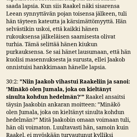
saada lapsia. Kun siis Raakel näki sisarensa
Leean synnyttävän pojan toisensa jälkeen, tuli
hän täyteen kateutta ja kärsimättömyyttä. Hän
selvästikin uskoi, että kaikki hänen
rukouksensa jälkeläisen saamisesta olivat
turhia. Tämä selittää hänen kiukun
purkauksensa. Se sai hänet lausumaan, että hän
kuolisi masennuksesta ja surusta, ellei Jaakob
onnistuisi hankkimaan hänelle lapsia.
30:2:
”Niin Jaakob vihastui Raakeliin ja sanoi:
’Minäkö olen Jumala, joka on kieltänyt
sinulta kohdun hedelmän?’”
Raakel ansaitsi
täysin Jaakobin ankaran moitteen: ”Minäkö
olen Jumala, joka on kieltänyt sinulta kohdun
hedelmän?” Mitä Jaakobin omaan voimaan tuli,
hän oli voimaton. Luultavasti hän, samoin kuin
Raakel, ei myöskään turvautunut kylliksi