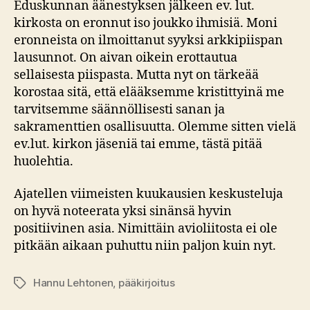
Eduskunnan äänestyksen jälkeen ev. lut.
kirkosta on eronnut iso joukko ihmisiä. Moni
eronneista on ilmoittanut syyksi arkkipiispan
lausunnot. On aivan oikein erottautua
sellaisesta piispasta. Mutta nyt on tärkeää
korostaa sitä, että elääksemme kristittyinä me
tarvitsemme säännöllisesti sanan ja
sakramenttien osallisuutta. Olemme sitten vielä
ev.lut. kirkon jäseniä tai emme, tästä pitää
huolehtia.
Ajatellen viimeisten kuukausien keskusteluja
on hyvä noteerata yksi sinänsä hyvin
positiivinen asia. Nimittäin avioliitosta ei ole
pitkään aikaan puhuttu niin paljon kuin nyt.
Hannu Lehtonen
,
pääkirjoitus
Avainsanat