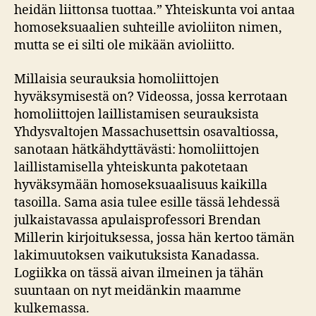
heidän liittonsa tuottaa.” Yhteiskunta voi antaa
homoseksuaalien suhteille avioliiton nimen,
mutta se ei silti ole mikään avioliitto.
Millaisia seurauksia homoliittojen
hyväksymisestä on? Videossa, jossa kerrotaan
homoliittojen laillistamisen seurauksista
Yhdysvaltojen Massachusettsin osavaltiossa,
sanotaan hätkähdyttävästi: homoliittojen
laillistamisella yhteiskunta pakotetaan
hyväksymään homoseksuaalisuus kaikilla
tasoilla. Sama asia tulee esille tässä lehdessä
julkaistavassa apulaisprofessori Brendan
Millerin kirjoituksessa, jossa hän kertoo tämän
lakimuutoksen vaikutuksista Kanadassa.
Logiikka on tässä aivan ilmeinen ja tähän
suuntaan on nyt meidänkin maamme
kulkemassa.