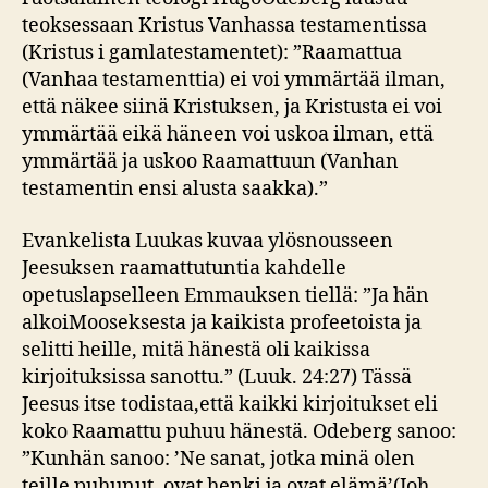
teoksessaan Kristus Vanhassa testamentissa
(Kristus i gamlatestamentet): ”Raamattua
(Vanhaa testamenttia) ei voi ymmärtää ilman,
että näkee siinä Kristuksen, ja Kristusta ei voi
ymmärtää eikä häneen voi uskoa ilman, että
ymmärtää ja uskoo Raamattuun (Vanhan
testamentin ensi alusta saakka).”
Evankelista Luukas kuvaa ylösnousseen
Jeesuksen raamattutuntia kahdelle
opetuslapselleen Emmauksen tiellä: ”Ja hän
alkoiMooseksesta ja kaikista profeetoista ja
selitti heille, mitä hänestä oli kaikissa
kirjoituksissa sanottu.” (Luuk. 24:27) Tässä
Jeesus itse todistaa,että kaikki kirjoitukset eli
koko Raamattu puhuu hänestä. Odeberg sanoo:
”Kunhän sanoo: ’Ne sanat, jotka minä olen
teille puhunut, ovat henki ja ovat elämä’(Joh.