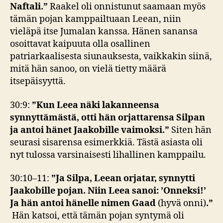
Naftali.”
Raakel oli onnistunut saamaan myös
tämän pojan kamppailtuaan Leean, niin
vieläpä itse Jumalan kanssa. Hänen sanansa
osoittavat kaipuuta olla osallinen
patriarkaalisesta siunauksesta, vaikkakin siinä,
mitä hän sanoo, on vielä tietty määrä
itsepäisyyttä.
30:9:
”Kun Leea näki lakanneensa
synnyttämästä, otti hän orjattarensa Silpan
ja antoi hänet Jaakobille vaimoksi.”
Siten hän
seurasi sisarensa esimerkkiä. Tästä asiasta oli
nyt tulossa varsinaisesti lihallinen kamppailu.
30:10–11:
”Ja Silpa, Leean orjatar, synnytti
Jaakobille pojan. Niin Leea sanoi: ’Onneksi!’
Ja hän antoi hänelle nimen Gaad
(hyvä onni)
.”
Hän katsoi, että tämän pojan syntymä oli