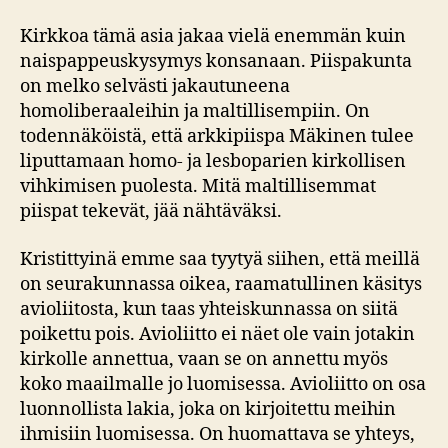
Kirkkoa tämä asia jakaa vielä enemmän kuin
naispappeuskysymys konsanaan. Piispakunta
on melko selvästi jakautuneena
homoliberaaleihin ja maltillisempiin. On
todennäköistä, että arkkipiispa Mäkinen tulee
liputtamaan homo- ja lesboparien kirkollisen
vihkimisen puolesta. Mitä maltillisemmat
piispat tekevät, jää nähtäväksi.
Kristittyinä emme saa tyytyä siihen, että meillä
on seurakunnassa oikea, raamatullinen käsitys
avioliitosta, kun taas yhteiskunnassa on siitä
poikettu pois. Avioliitto ei näet ole vain jotakin
kirkolle annettua, vaan se on annettu myös
koko maailmalle jo luomisessa. Avioliitto on osa
luonnollista lakia, joka on kirjoitettu meihin
ihmisiin luomisessa. On huomattava se yhteys,