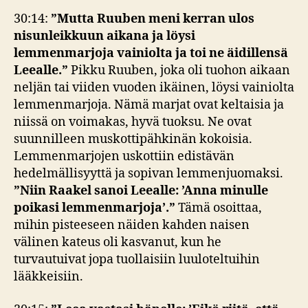
30:14:
”Mutta Ruuben meni kerran ulos
nisunleikkuun aikana ja löysi
lemmenmarjoja vainiolta ja toi ne äidillensä
Leealle.”
Pikku Ruuben, joka oli tuohon aikaan
neljän tai viiden vuoden ikäinen, löysi vainiolta
lemmenmarjoja. Nämä marjat ovat keltaisia ja
niissä on voimakas, hyvä tuoksu. Ne ovat
suunnilleen muskottipähkinän kokoisia.
Lemmenmarjojen uskottiin edistävän
hedelmällisyyttä ja sopivan lemmenjuomaksi.
”Niin Raakel sanoi Leealle: ’Anna minulle
poikasi lemmenmarjoja’.”
Tämä osoittaa,
mihin pisteeseen näiden kahden naisen
välinen kateus oli kasvanut, kun he
turvautuivat jopa tuollaisiin luuloteltuihin
lääkkeisiin.