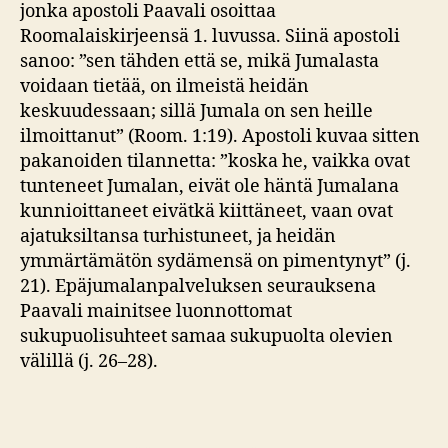
jonka apostoli Paavali osoittaa
Roomalaiskirjeensä 1. luvussa. Siinä apostoli
sanoo: ”sen tähden että se, mikä Jumalasta
voidaan tietää, on ilmeistä heidän
keskuudessaan; sillä Jumala on sen heille
ilmoittanut” (Room. 1:19). Apostoli kuvaa sitten
pakanoiden tilannetta: ”koska he, vaikka ovat
tunteneet Jumalan, eivät ole häntä Jumalana
kunnioittaneet eivätkä kiittäneet, vaan ovat
ajatuksiltansa turhistuneet, ja heidän
ymmärtämätön sydämensä on pimentynyt” (j.
21). Epäjumalanpalveluksen seurauksena
Paavali mainitsee luonnottomat
sukupuolisuhteet samaa sukupuolta olevien
välillä (j. 26–28).