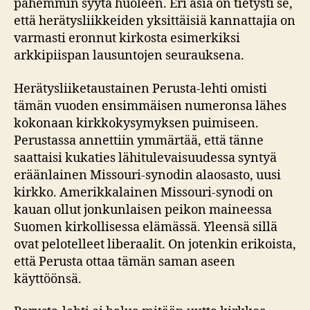
pahemmin syytä huoleen. Eri asia on tietysti se,
että herätysliikkeiden yksittäisiä kannattajia on
varmasti eronnut kirkosta esimerkiksi
arkkipiispan lausuntojen seurauksena.
Herätysliiketaustainen Perusta-lehti omisti
tämän vuoden ensimmäisen numeronsa lähes
kokonaan kirkkokysymyksen puimiseen.
Perustassa annettiin ymmärtää, että tänne
saattaisi kukaties lähitulevaisuudessa syntyä
eräänlainen Missouri-synodin alaosasto, uusi
kirkko. Amerikkalainen Missouri-synodi on
kauan ollut jonkunlaisen peikon maineessa
Suomen kirkollisessa elämässä. Yleensä sillä
ovat pelotelleet liberaalit. On jotenkin erikoista,
että Perusta ottaa tämän saman aseen
käyttöönsä.