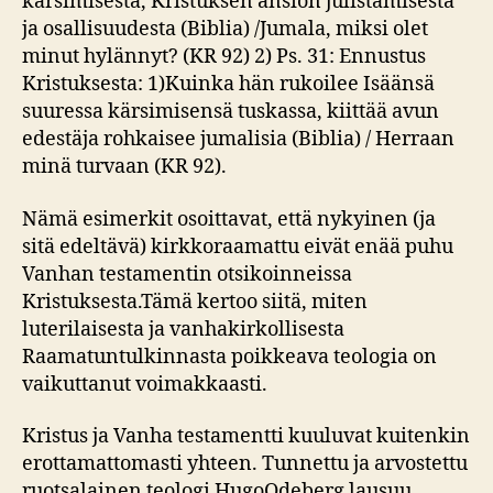
kärsimisestä, Kristuksen ansion julistamisesta
ja osallisuudesta (Biblia) /Jumala, miksi olet
minut hylännyt? (KR 92) 2) Ps. 31: Ennustus
Kristuksesta: 1)Kuinka hän rukoilee Isäänsä
suuressa kärsimisensä tuskassa, kiittää avun
edestäja rohkaisee jumalisia (Biblia) / Herraan
minä turvaan (KR 92).
Nämä esimerkit osoittavat, että nykyinen (ja
sitä edeltävä) kirkkoraamattu eivät enää puhu
Vanhan testamentin otsikoinneissa
Kristuksesta.Tämä kertoo siitä, miten
luterilaisesta ja vanhakirkollisesta
Raamatuntulkinnasta poikkeava teologia on
vaikuttanut voimakkaasti.
Kristus ja Vanha testamentti kuuluvat kuitenkin
erottamattomasti yhteen. Tunnettu ja arvostettu
ruotsalainen teologi HugoOdeberg lausuu