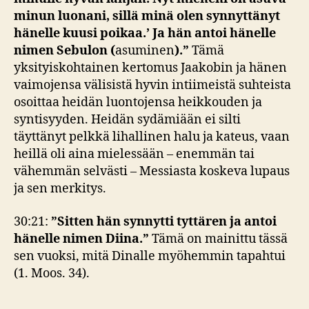
minun luonani, sillä minä olen synnyttänyt
hänelle kuusi poikaa.’ Ja hän antoi hänelle
nimen Sebulon (
asuminen
).”
Tämä
yksityiskohtainen kertomus Jaakobin ja hänen
vaimojensa välisistä hyvin intiimeistä suhteista
osoittaa heidän luontojensa heikkouden ja
syntisyyden. Heidän sydämiään ei silti
täyttänyt pelkkä lihallinen halu ja kateus, vaan
heillä oli aina mielessään – enemmän tai
vähemmän selvästi – Messiasta koskeva lupaus
ja sen merkitys.
30:21:
”Sitten hän synnytti tyttären ja antoi
hänelle nimen Diina.”
Tämä on mainittu tässä
sen vuoksi, mitä Dinalle myöhemmin tapahtui
(1. Moos. 34).