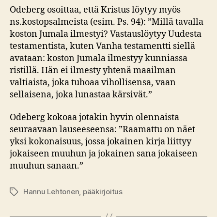
Odeberg osoittaa, että Kristus löytyy myös
ns.kostopsalmeista (esim. Ps. 94): ”Millä tavalla
koston Jumala ilmestyi? Vastauslöytyy Uudesta
testamentista, kuten Vanha testamentti siellä
avataan: koston Jumala ilmestyy kunniassa
ristillä. Hän ei ilmesty yhtenä maailman
valtiaista, joka tuhoaa vihollisensa, vaan
sellaisena, joka lunastaa kärsivät.”
Odeberg kokoaa jotakin hyvin olennaista
seuraavaan lauseeseensa: ”Raamattu on näet
yksi kokonaisuus, jossa jokainen kirja liittyy
jokaiseen muuhun ja jokainen sana jokaiseen
muuhun sanaan.”
Hannu Lehtonen
,
pääkirjoitus
Avainsanat