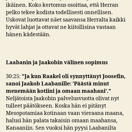
ikäinen. Koko kertomus osoittaa, että Herran
pelko tekee kodista todellisesti onnellisen.
Uskovat luottavat näet saavansa Herralta kaikki
hyvät lahjat ja ottavat ne kiitollisina vastaan
hänen kädestään.
Laabanin ja Jaakobin välinen sopimus
30:25:
”Ja kun Raakel oli synnyttänyt Joosefin,
sanoi Jaakob Laabanille: ’Päästä minut
menemään kotiini ja omaan maahani’.”
Neljätoista Jaakobin palvelusvuotta olivat nyt
tulleet päätökseen. Koska hän ei pitänyt
Mesopotamiaa kotinaan vaan vieraana maana,
halusi hän palata takaisin omaan maahansa,
Kanaaniin. Sen vuoksi hän pyysi Laabanilta