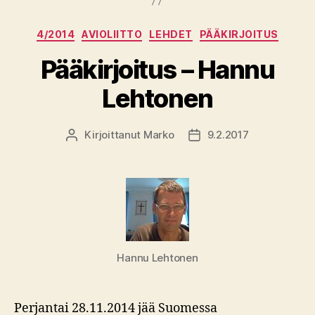
Kategoriat
4/2014
AVIOLIITTO
LEHDET
PÄÄKIRJOITUS
Pääkirjoitus – Hannu
Lehtonen
Kirjoittanut
Marko
9.2.2017
Kirjoittaja
Julkaisupäivämäärä
Hannu Lehtonen
Perjantai 28.11.2014 jää Suomessa