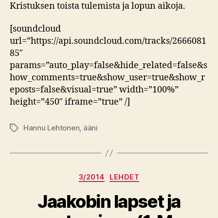
Kristuksen toista tulemista ja lopun aikoja.
[soundcloud
url=”https://api.soundcloud.com/tracks/2666081
85″
params=”auto_play=false&hide_related=false&s
how_comments=true&show_user=true&show_r
eposts=false&visual=true” width=”100%”
height=”450″ iframe=”true” /]
Hannu Lehtonen
,
ääni
Avainsanat
Kategoriat
3/2014
LEHDET
Jaakobin lapset ja