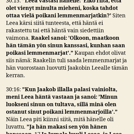
30:15:
”Leea vastasi hänelle: ’Eikö riitä, että
olet vienyt minulta mieheni, koska tahdot
ottaa vielä poikani lemmenmarjatkin?’
Siten
Leea kärsi siitä tunteesta, että häntä ei
rakastettu tai että häntä vain siedettiin
vaimona.
Raakel sanoi: ’Olkoon, maatkoon
hän tämän yön sinun kanssasi, kunhan saan
poikasi lemmenmarjat’.”
Kaupan ehdot olivat
siis nämä: Raakelin tuli saada lemmenmarjat ja
hän vuorostaan luovutti Jaakobin Leealle tämän
kerran.
30:16:
”
Kun Jaakob illalla palasi vainiolta,
meni Leea häntä vastaan ja sanoi: ’Minun
luokseni sinun on tultava, sillä minä olen
ostanut sinut poikani lemmenmarjoilla’.”
Näin Leea piti kiinni siitä, mitä hänelle oli
luvattu.
”Ja hän makasi sen yön hänen