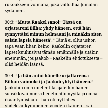
rukoukseen voimana, joka valloittaa Jumalan
sydämen.
30:3:
”Mutta Raakel sanoi: ’Tässä on
orjattareni Bilha; yhdy häneen, että hän
synnyttäisi minun helmaani ja minäkin siten
saisin lapsia hänestä’.”
Tämä ei ollut uskon
tapa vaan lihan keino: Raakelin orjattaren
lapset kuuluisivat tämän emännälle ja sitäkin
enemmän, jos Jaakob – Raakelin ehdotuksesta –
olisi heidän isänsä.
30:4:
”Ja hän antoi hänelle orjattarensa
Bilhan vaimoksi ja Jaakob yhtyi häneen.”
Jaakobin oma mielentila ajatellen hänen
suosikkivaimonsa hedelmättömyyttä ja omaa
ikääntymistään – hän oli nyt lähes
yhdeksänkymmenen vuoden ikäinen – sai