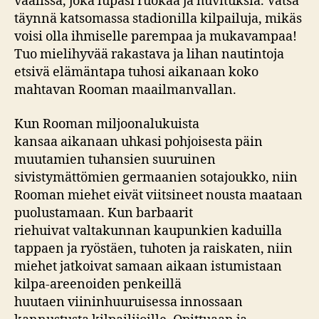
vaalissa, joka lupasi ruokaa ja huvituksia. Vatsa
täynnä katsomassa stadionilla kilpailuja, mikäs
voisi olla ihmiselle parempaa ja mukavampaa!
Tuo mielihyvää rakastava ja lihan nautintoja
etsivä elämäntapa tuhosi aikanaan koko
mahtavan Rooman maailmanvallan.
Kun Rooman miljoonalukuista
kansaa aikanaan uhkasi pohjoisesta päin
muutamien tuhansien suuruinen
sivistymättömien germaanien sotajoukko, niin
Rooman miehet eivät viitsineet nousta maataan
puolustamaan. Kun barbaarit
riehuivat valtakunnan kaupunkien kaduilla
tappaen ja ryöstäen, tuhoten ja raiskaten, niin
miehet jatkoivat samaan aikaan istumistaan
kilpa-areenoiden penkeillä
huutaen viininhuuruisessa innossaan