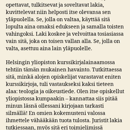
opettavat, tulkitsevat ja soveltavat lakia,
kuvittelevat niin helposti itse olevansa sen
yläpuolella. Se, jolla on valtaa, käyttää sitä
lopulta aina omaksi edukseen ja samalla toisten
vahingoksi. Laki koskee ja velvoittaa tosiasiassa
vain sitä, joka on toisen vallan alla. Se, jolla on
valta, asettuu aina lain yläpuolelle.
Helsingin yliopiston kurssikirjalainaamossa
tehtiin tämän mukainen havainto. Tutkittaessa
sitä, minkä alojen opiskelijat varastavat eniten
kurssikirjoja, tuli vastaukseksi kaksi tieteen
alaa: teologia ja oikeustiede. Olen itse opiskellut
yliopistossa kumpaakin – kannattaa siis pitää
minun läsnä ollessani kirjojaan tarkasti
silmällä! En omien kokemusteni valossa
ihmettele vähääkään tuota tulosta. Juristit lakia
tutkiessaan, myös sitä eri toimielimissä