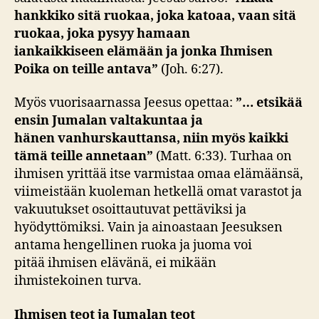
hankkiko sitä ruokaa, joka katoaa, vaan
sitä
ruokaa, joka pysyy hamaan
iankaikkiseen
elämään ja jonka Ihmisen
Poika on teille antava”
(Joh. 6:27).
Myös vuorisaarnassa Jeesus opettaa:
”…
etsikää
ensin Jumalan valtakuntaa ja
hänen
vanhurskauttansa, niin myös kaikki
tämä
teille
annetaan”
(Matt. 6:33). Turhaa on
ihmisen yrittää itse varmistaa omaa elämäänsä,
viimeistään kuoleman hetkellä omat varastot ja
vakuutukset osoittautuvat pettäviksi ja
hyödyttömiksi. Vain ja ainoastaan Jeesuksen
antama hengellinen ruoka ja juoma voi
pitää ihmisen elävänä, ei mikään
ihmistekoinen turva.
I
hmisen teot ja Jumalan
teot