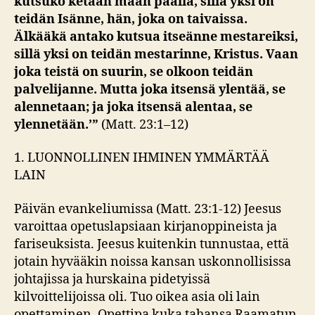
kutsuko ketään maan päällä, sillä yksi on
teidän Isänne, hän, joka on taivaissa.
Älkääkä antako kutsua itseänne mestareiksi,
sillä yksi on teidän mestarinne, Kristus. Vaan
joka teistä on suurin, se olkoon teidän
palvelijanne. Mutta joka itsensä ylentää, se
alennetaan; ja joka itsensä alentaa, se
ylennetään.’”
(Matt. 23:1–12)
1. LUONNOLLINEN IHMINEN YMMÄRTÄÄ
LAIN
Päivän evankeliumissa (Matt. 23:1-12) Jeesus
varoittaa opetuslapsiaan kirjanoppineista ja
fariseuksista. Jeesus kuitenkin tunnustaa, että
jotain hyvääkin noissa kansan uskonnollisissa
johtajissa ja hurskaina pidetyissä
kilvoittelijoissa oli. Tuo oikea asia oli lain
opettaminen. Opettipa kuka tahansa Raamatun