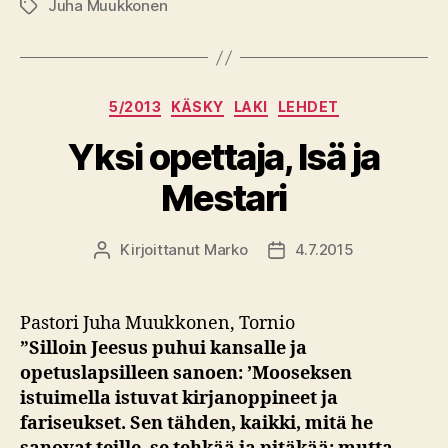
Juha Muukkonen
Avainsanat
Kategoriat
5/2013
KÄSKY
LAKI
LEHDET
Yksi opettaja, Isä ja
Mestari
Kirjoittanut
Marko
4.7.2015
Kirjoittaja
Julkaisupäivämäärä
Pastori Juha Muukkonen, Tornio
”Silloin Jeesus puhui kansalle ja
opetuslapsilleen sanoen: ’Mooseksen
istuimella istuvat kirjanoppineet ja
fariseukset. Sen tähden, kaikki, mitä he