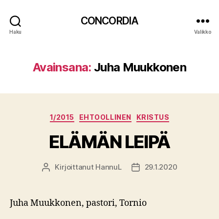
CONCORDIA
Haku
Valikko
Avainsana:
Juha Muukkonen
Kategoriat
1/2015
EHTOOLLINEN
KRISTUS
ELÄMÄN LEIPÄ
Kirjoittanut
HannuL
29.1.2020
Kirjoittaja
Julkaisupäivämäärä
Juha Muukkonen, pastori, Tornio