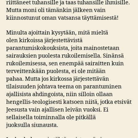
riittäneet tuhansille ja taas tuhansille ihmisille.
Mutta moni oli tämänkin jälkeen vain
kiinnostunut oman vatsansa täyttämisestä!
Minulta ajoittain kysytään, mitä mieltä
olen kirkoissa järjestettävistä
parantumiskokouksista, joita mainostetaan
sairauksien puolesta rukoilemisella. Sinänsä
rukoilemisessa, sen enempää sairaitten kuin
terveittenkään puolesta, ei ole mitään
pahaa. Mutta jos kirkossa järjestettävän
tilaisuuden johtava teema on parantuminen
ajallisista ahdingoista, niin silloin ollaan
hengellis-teologisesti katsoen niitä, jotka etsivät
Jeesusta vain ajallisen leivän vuoksi. Ei
sellaisella toiminnalla ole pitkällä
juoksulla siunausta.