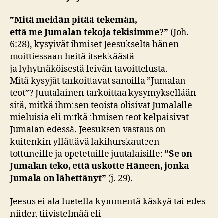
”Mitä meidän pitää tekemän,
että
me
Jumalan tekoja
tekisimme?”
(Joh.
6:28),
kysyivät ihmiset Jeesukselta hänen
moittiessaan heitä itsekkäästä
ja lyhytnäköisestä leivän tavoittelusta.
Mitä kysyjät tarkoittavat sanoilla ”Jumalan
teot”? Juutalainen tarkoittaa kysymyksellään
sitä, mitkä ihmisen teoista olisivat Jumalalle
mieluisia eli mitkä ihmisen teot kelpaisivat
Jumalan edessä. Jeesuksen vastaus on
kuitenkin yllättävä lakihurskauteen
tottuneille ja opetetuille juutalaisille:
”Se on
Jumalan teko,
että uskotte Häneen, jonka
Jumala on lähettänyt”
(j. 29).
Jeesus ei ala luetella kymmentä käskyä tai edes
niiden tiivistelmää eli