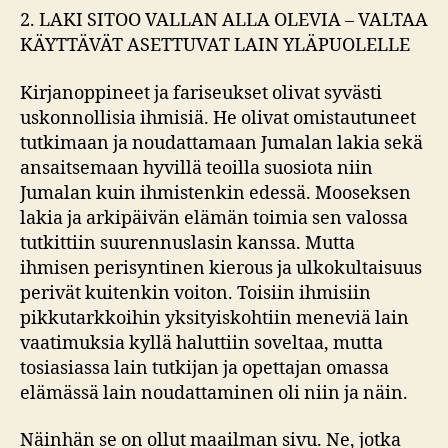
2. LAKI SITOO VALLAN ALLA OLEVIA – VALTAA
KÄYTTÄVÄT ASETTUVAT LAIN YLÄPUOLELLE
Kirjanoppineet ja fariseukset olivat syvästi
uskonnollisia ihmisiä. He olivat omistautuneet
tutkimaan ja noudattamaan Jumalan lakia sekä
ansaitsemaan hyvillä teoilla suosiota niin
Jumalan kuin ihmistenkin edessä. Mooseksen
lakia ja arkipäivän elämän toimia sen valossa
tutkittiin suurennuslasin kanssa. Mutta
ihmisen perisyntinen kierous ja ulkokultaisuus
perivät kuitenkin voiton. Toisiin ihmisiin
pikkutarkkoihin yksityiskohtiin meneviä lain
vaatimuksia kyllä haluttiin soveltaa, mutta
tosiasiassa lain tutkijan ja opettajan omassa
elämässä lain noudattaminen oli niin ja näin.
Näinhän se on ollut maailman sivu. Ne, jotka