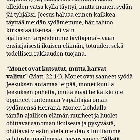
olleiden vatsa kyllä täyttyi, mutta monen sydän
jäi tyhjäksi. Jeesus haluaa ennen kaikkea
täyttää meidän sydämemme, hän tahtoo
kirkastaa itsensä – ei vain
ajallisten tarpeidemme täyttäjänä – vaan
ensisijaisesti ikuisen elämän, totuuden sekä
todellisen rakkauden tuojana.
”Monet ovat kutsutut, mutta harvat
valitut”
(Matt. 22:14). Monet ovat saaneet syödä
Jeesuksen antamaa leipää, monet kuulla
Jeesuksen puhetta, mutta eivät he kaikki ole
oppineet tuntemaan Vapahtajaa oman
sydämensä Herrana. Monen kohdalla
tämän ajallisen elämän murheet ja huolet
ohittavat sanoman ikuisesta ja pysyvästä,
ohittavat viestin vielä meidän silmiltämme
salatusta maailmasta. Jeesus sanoo:
”Älkää