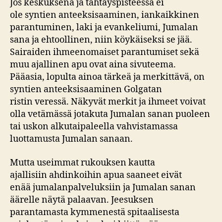
Jos keskuksena ja tähtäyspisteessä ei
ole syntien anteeksisaaminen, iankaikkinen
parantuminen, laki ja evankeliumi, Jumalan
sana ja ehtoollinen, niin köykäiseksi se jää.
Sairaiden ihmeenomaiset parantumiset sekä
muu ajallinen apu ovat aina sivuteema.
Pääasia, lopulta ainoa tärkeä ja merkittävä, on
syntien anteeksisaaminen Golgatan
ristin veressä. Näkyvät merkit ja ihmeet voivat
olla vetämässä jotakuta Jumalan sanan puoleen
tai uskon alkutaipaleella vahvistamassa
luottamusta Jumalan sanaan.
Mutta useimmat rukouksen kautta
ajallisiin ahdinkoihin apua saaneet eivät
enää jumalanpalveluksiin ja Jumalan sanan
äärelle näytä palaavan. Jeesuksen
parantamasta kymmenestä spitaalisesta