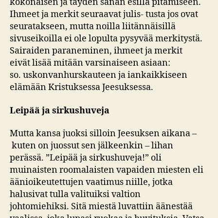
kokonaisen ja täyden sanan esillä pitämiseen.
Ihmeet ja merkit seuraavat julis- tusta jos ovat
seuratakseen, mutta noilla liitännäisillä
sivuseikoilla ei ole lopulta pysyvää merkitystä.
Sairaiden paraneminen, ihmeet ja merkit
eivät lisää mitään varsinaiseen asiaan:
so. uskonvanhurskauteen ja iankaikkiseen
elämään Kristuksessa Jeesuksessa.
Leipää ja
sirkushuveja
Mutta kansa juoksi silloin Jeesuksen aikana –
kuten on juossut sen jälkeenkin – lihan
perässä. ”Leipää ja sirkushuveja!” oli
muinaisten roomalaisten vapaiden miesten eli
äänioikeutettujen vaatimus niille, jotka
halusivat tulla valituiksi valtion
johtomiehiksi. Sitä miestä luvattiin äänestää