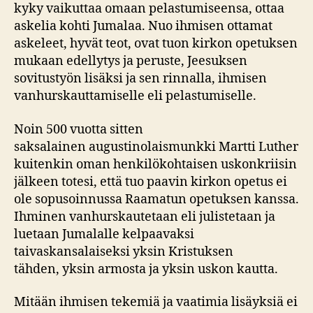
kyky vaikuttaa omaan pelastumiseensa, ottaa
askelia kohti Jumalaa. Nuo ihmisen ottamat
askeleet, hyvät teot, ovat tuon kirkon opetuksen
mukaan edellytys ja peruste, Jeesuksen
sovitustyön lisäksi ja sen rinnalla, ihmisen
vanhurskauttamiselle eli pelastumiselle.
Noin 500 vuotta sitten
saksalainen augustinolaismunkki Martti Luther
kuitenkin oman henkilökohtaisen uskonkriisin
jälkeen totesi, että tuo paavin kirkon opetus ei
ole sopusoinnussa Raamatun opetuksen kanssa.
Ihminen vanhurskautetaan eli julistetaan ja
luetaan Jumalalle kelpaavaksi
taivaskansalaiseksi yksin Kristuksen
tähden, yksin armosta ja yksin uskon kautta.
Mitään ihmisen tekemiä ja vaatimia lisäyksiä ei