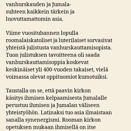
vanhurskauden ja Jumala-
suhteen kaikkein tärkein ja
luovuttamattomin asia.
Viime vuosituhannen lopulla
roomalaiskatoliset ja luterilaiset sorvasivat
yhteistä julistusta vanhurskauttamisopista.
Tuon julistuksen tavoitteena oli saada
vanhurskauttamisoppia koskevat
keskinäiset yli 400-vuoden takaiset, vielä
voimassa olevat oppituomiot kumotuiksi.
Taustalla on se, että paavin kirkon
käsitys ihmisen kelpaamisesta Jumalalle
perustuu ihmisen ja Jumalan väliseen
yhteistyöhön. Latinaksi tuo asia ilmaistaan
sanalla synenergismi. Rooman kirkon
opetuksen mukaan ihmisellä on itse