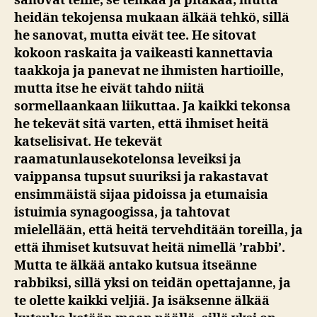
sanovat teille, se tehkää ja pitäkää; mutta
heidän tekojensa mukaan älkää tehkö, sillä
he sanovat, mutta eivät tee. He sitovat
kokoon raskaita ja vaikeasti kannettavia
taakkoja ja panevat ne ihmisten hartioille,
mutta itse he eivät tahdo niitä
sormellaankaan liikuttaa. Ja kaikki tekonsa
he tekevät sitä varten, että ihmiset heitä
katselisivat. He tekevät
raamatunlausekotelonsa leveiksi ja
vaippansa tupsut suuriksi ja rakastavat
ensimmäistä sijaa pidoissa ja etumaisia
istuimia synagoogissa, ja tahtovat
mielellään, että heitä tervehditään toreilla, ja
että ihmiset kutsuvat heitä nimellä ’rabbi’.
Mutta te älkää antako kutsua itseänne
rabbiksi, sillä yksi on teidän opettajanne, ja
te olette kaikki veljiä. Ja isäksenne älkää