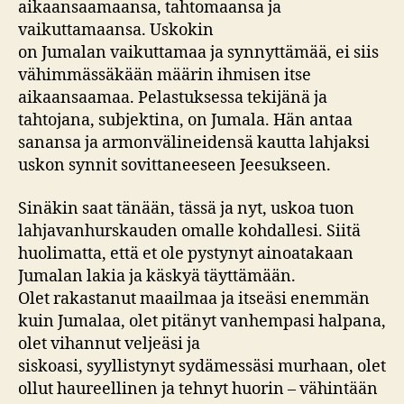
aikaansaamaansa, tahtomaansa ja
vaikuttamaansa. Uskokin
on Jumalan vaikuttamaa ja synnyttämää, ei siis
vähimmässäkään määrin ihmisen itse
aikaansaamaa. Pelastuksessa tekijänä ja
tahtojana, subjektina, on Jumala. Hän antaa
sanansa ja armonvälineidensä kautta lahjaksi
uskon synnit sovittaneeseen Jeesukseen.
Sinäkin saat tänään, tässä ja nyt, uskoa tuon
lahjavanhurskauden omalle kohdallesi. Siitä
huolimatta, että et ole pystynyt ainoatakaan
Jumalan lakia ja käskyä täyttämään.
Olet rakastanut maailmaa ja itseäsi enemmän
kuin Jumalaa, olet pitänyt vanhempasi halpana,
olet vihannut veljeäsi ja
siskoasi, syyllistynyt sydämessäsi murhaan, olet
ollut haureellinen ja tehnyt huorin – vähintään