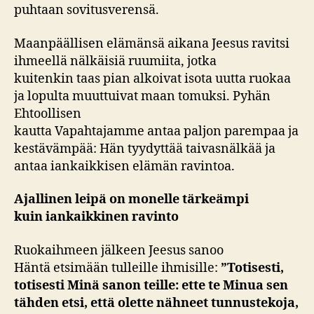
puhtaan sovitusverensä.
Maanpäällisen elämänsä aikana Jeesus ravitsi
ihmeellä nälkäisiä ruumiita, jotka
kuitenkin taas pian alkoivat isota uutta ruokaa
ja lopulta muuttuivat maan tomuksi. Pyhän
Ehtoollisen
kautta Vapahtajamme antaa paljon parempaa ja
kestävämpää: Hän tyydyttää taivasnälkää ja
antaa iankaikkisen elämän ravintoa.
A
jallinen leipä on
monelle tärkeämpi
kuin
iankaikkinen ravinto
Ruokaihmeen jälkeen Jeesus sanoo
Häntä etsimään tulleille ihmisille:
”Totisesti,
totisesti Minä
sanon teille: ette te Minua sen
tähden etsi, että
olette nähneet tunnustekoja,