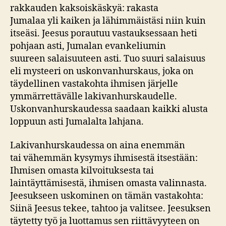
rakkauden kaksoiskäskyä: rakasta
Jumalaa yli kaiken ja lähimmäistäsi niin kuin
itseäsi. Jeesus porautuu vastauksessaan heti
pohjaan asti, Jumalan evankeliumin
suureen salaisuuteen asti. Tuo suuri salaisuus
eli mysteeri on uskonvanhurskaus, joka on
täydellinen vastakohta ihmisen järjelle
ymmärrettävälle lakivanhurskaudelle.
Uskonvanhurskaudessa saadaan kaikki alusta
loppuun asti Jumalalta lahjana.
Lakivanhurskaudessa on aina enemmän
tai vähemmän kysymys ihmisestä itsestään:
Ihmisen omasta kilvoituksesta tai
laintäyttämisestä, ihmisen omasta valinnasta.
Jeesukseen uskominen on tämän vastakohta:
Siinä Jeesus tekee, tahtoo ja valitsee. Jeesuksen
täytetty työ ja luottamus sen riittävyyteen on