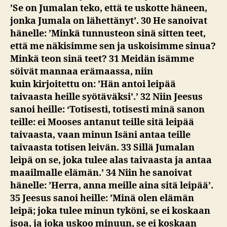
’Se on Jumalan teko, että te uskotte häneen,
jonka Jumala on lähettänyt’. 30 He sanoivat
hänelle: ’Minkä tunnusteon sinä sitten teet,
että me näkisimme sen ja uskoisimme sinua?
Minkä teon sinä teet? 31 Meidän isämme
söivät mannaa erämaassa,
niin
kuin
kirjoitettu on: ’Hän antoi leipää
taivaasta heille syötäväksi’.’ 32 Niin Jeesus
sanoi heille: ‘Totisesti, totisesti minä sanon
teille: ei Mooses antanut teille sitä leipää
taivaasta, vaan minun Isäni antaa teille
taivaasta totisen leivän. 33 Sillä Jumalan
leipä on se, joka tulee alas taivaasta ja antaa
maailmalle elämän.’ 34 Niin he sanoivat
hänelle: ’Herra, anna meille aina sitä leipää’.
35 Jeesus sanoi heille: ’Minä olen elämän
leipä; joka tulee minun tyköni, se ei koskaan
isoa, ja joka uskoo minuun, se ei koskaan