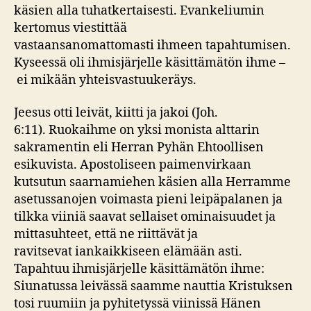
käsien alla tuhatkertaisesti. Evankeliumin
kertomus viestittää
vastaansanomattomasti ihmeen tapahtumisen.
Kyseessä oli ihmisjärjelle käsittämätön ihme –
ei mikään yhteisvastuukeräys.
Jeesus otti leivät, kiitti ja jakoi (Joh.
6:11). Ruokaihme on yksi monista alttarin
sakramentin eli Herran Pyhän Ehtoollisen
esikuvista. Apostoliseen paimenvirkaan
kutsutun saarnamiehen käsien alla Herramme
asetussanojen voimasta pieni leipäpalanen ja
tilkka viiniä saavat sellaiset ominaisuudet ja
mittasuhteet, että ne riittävät ja
ravitsevat iankaikkiseen elämään asti.
Tapahtuu ihmisjärjelle käsittämätön ihme:
Siunatussa leivässä saamme nauttia Kristuksen
tosi ruumiin ja pyhitetyssä viinissä Hänen