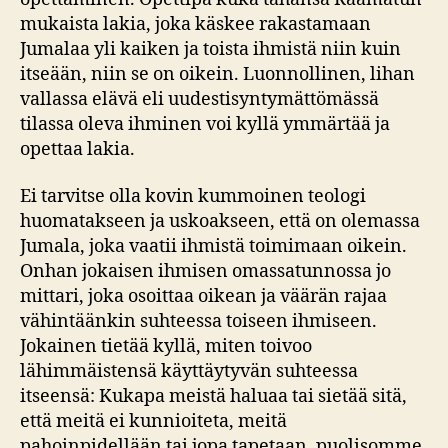
mukaista lakia, joka käskee rakastamaan
Jumalaa yli kaiken ja toista ihmistä niin kuin
itseään, niin se on oikein. Luonnollinen, lihan
vallassa elävä eli uudestisyntymättömässä
tilassa oleva ihminen voi kyllä ymmärtää ja
opettaa lakia.
Ei tarvitse olla kovin kummoinen teologi
huomatakseen ja uskoakseen, että on olemassa
Jumala, joka vaatii ihmistä toimimaan oikein.
Onhan jokaisen ihmisen omassatunnossa jo
mittari, joka osoittaa oikean ja väärän rajaa
vähintäänkin suhteessa toiseen ihmiseen.
Jokainen tietää kyllä, miten toivoo
lähimmäistensä käyttäytyvän suhteessa
itseensä: Kukapa meistä haluaa tai sietää sitä,
että meitä ei kunnioiteta, meitä
pahoinpidellään tai jopa tapetaan, puolisomme