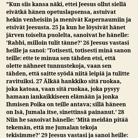
”Kun siis kansa näki, ettei Jeesus ollut siellä
eivätkä hänen opetuslapsensa, astuivat
hekin venheisiin ja menivät Kapernaumiin ja
etsivät Jeesusta. 25 Ja kun he löysivät hänet
järven toiselta puolelta, sanoivat he hänelle:
’Rabbi, milloin tulit tänne?’ 26 Jeesus vastasi
heille ja sanoi: ’Totisesti, totisesti minä sanon
teille: ette te minua sen tähden etsi, että
olette nähneet tunnustekoja, vaan sen
tähden, että saitte syödä niitä leipiä ja tulitte
ravituiksi. 27 Älkää hankkiko sitä ruokaa,
joka katoaa, vaan sitä ruokaa, joka pysyy
hamaan iankaikkiseen elämään ja jonka
Ihmisen Poika on teille antava; sillä häneen
on Isä, Jumala itse, sinettinsä painanut.’ 28
Niin he sanoivat hänelle: ’Mitä meidän pitää
tekemän, että me Jumalan tekoja
tekisimme?’ 29 Jeesus vastasi ja sanoi heille: