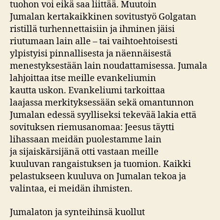
tuohon voi eikä saa liittää. Muutoin
Jumalan kertakaikkinen sovitustyö Golgatan
ristillä turhennettaisiin ja ihminen jäisi
riutumaan lain alle – tai vaihtoehtoisesti
ylpistyisi pinnallisesta ja näennäisestä
menestyksestään lain noudattamisessa. Jumala
lahjoittaa itse meille evankeliumin
kautta uskon. Evankeliumi tarkoittaa
laajassa merkityksessään sekä omantunnon
Jumalan edessä syylliseksi tekevää lakia että
sovituksen riemusanomaa: Jeesus täytti
lihassaan meidän puolestamme lain
ja sijaiskärsijänä otti vastaan meille
kuuluvan rangaistuksen ja tuomion. Kaikki
pelastukseen kuuluva on Jumalan tekoa ja
valintaa, ei meidän ihmisten.
Jumalaton ja synteihinsä kuollut