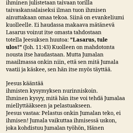
ihminen julistetaan taivaan torilla
taivaskansalaiseksi ilman tuon ihmisen
ainuttakaan omaa tekoa. Siinä on evankeliumi
kuolleelle. Ei haudassa makaava mätänevä
Lasarus voinut itse omasta tahdostaan
totella Jeesuksen huutoa:
”Lasarus, tule
ulos!”
(Joh. 11:43) Kuolleen on mahdotonta
nousta itse haudastaan. Mutta Jumalan
maailmassa onkin niin, että sen mitä Jumala
vaatii ja käskee, sen hän itse myös täyttää.
Jeesus kääntää
ihmisten kysymyksen nurinniskoin.
Ihminen kysyy, mitä hän itse voi tehdä Jumalaa
miellyttääkseen ja pelastuakseen.
Jeesus vastaa: Pelastus onkin Jumalan teko, ei
ihmisen! Jumala vaikuttaa ihmisessä uskon,
joka kohdistuu Jumalan työhön, Hänen