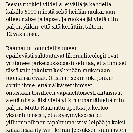
Jeesus ruokkii viidellä leivällä ja kahdella
kalalla 5000 miestä sekä heidän mukanaan
olleet naiset ja lapset. Ja ruokaa jäi vielä niin
paljon ylikin, että sitä kerättiin talteen
12 vakallista.
Raamatun totuudellisuuteen
epäilevästi suhtautuvat liberaaliteologit ovat
yrittäneet järkeisuskoisesti selittää, että ihmiset
tässä vain jakoivat keskenään mukanaan
tuomansa eväät. Olisihan sekin toki jonkin
sortin ihme, että nälkäiset ihmiset
omastaan toisilleen vapaaehtoisesti antaisivat j
a että niistä jäisi vielä ylikin ruoantähteitä niin
paljon. Mutta Raamattu opettaa ja kertoo
yksiselitteisesti, että kysymyksessä oli
yliluonnollinen tapahtuma: viisi leipää ja kaksi
kalaa lisääntyivät Herran Jeesuksen siunaavien