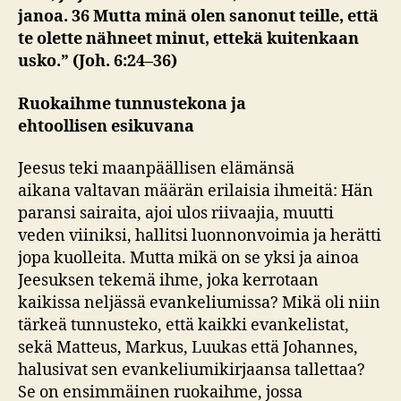
janoa. 36 Mutta minä olen sanonut teille, että
te olette nähneet minut, ettekä kuitenkaan
usko.” (Joh. 6:24–36)
Ruokaihme tunnustekona
ja
ehtoollisen
esikuvana
Jeesus teki maanpäällisen elämänsä
aikana valtavan määrän erilaisia ihmeitä: Hän
paransi sairaita, ajoi ulos riivaajia, muutti
veden viiniksi, hallitsi luonnonvoimia ja herätti
jopa kuolleita. Mutta mikä on se yksi ja ainoa
Jeesuksen tekemä ihme, joka kerrotaan
kaikissa neljässä evankeliumissa? Mikä oli niin
tärkeä tunnusteko, että kaikki evankelistat,
sekä Matteus, Markus, Luukas että Johannes,
halusivat sen evankeliumikirjaansa tallettaa?
Se on ensimmäinen ruokaihme, jossa