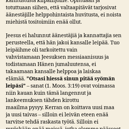
kannustusta kilpailijoille. Opittuaan ja
totuttuaan siihen, että valtaapitävät tarjosivat
äänestäjille helppohintaista huvitusta, ei noista
miehistä tositoimiin enää ollut.
Jeesus ei halunnut äänestäjiä ja kannattajia sen
perusteella, että hän jakoi kansalle leipää. Tuo
leipäihme oli tarkoitettu vain
vahvistamaan Jeesuksen messiaanisuus ja
todistamaan Hänen jumaluutensa, ei
takaamaan kansalle helppoa ja laiskaa
elämää.
”Otsasi hiessä sinun pitää syömän
leipäsi”
– sanat (1. Moos. 3:19) ovat voimassa
niin kauan kuin tämä langennut ja
lankeemuksen tähden kirottu
maailma pysyy. Kerran on koittava uusi maa
ja uusi taivas – silloin ei leivän eteen enää
tarvitse tehdä raskasta työtä. Silloin ei