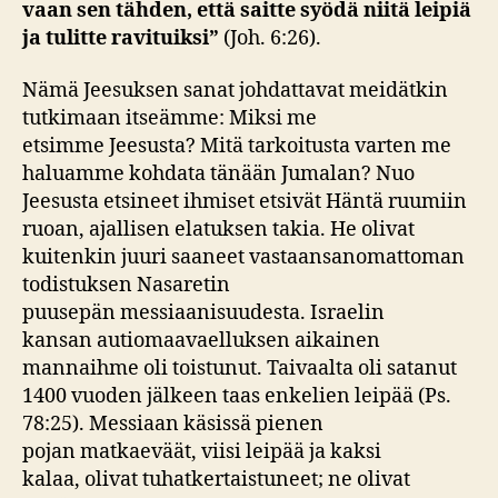
vaan sen tähden, että
saitte syödä niitä leipiä
ja tulitte ravituiksi”
(Joh. 6:26).
Nämä Jeesuksen sanat johdattavat meidätkin
tutkimaan itseämme: Miksi me
etsimme Jeesusta? Mitä tarkoitusta varten me
haluamme kohdata tänään Jumalan? Nuo
Jeesusta etsineet ihmiset etsivät Häntä ruumiin
ruoan, ajallisen elatuksen takia. He olivat
kuitenkin juuri saaneet vastaansanomattoman
todistuksen Nasaretin
puusepän messiaanisuudesta. Israelin
kansan autiomaavaelluksen aikainen
mannaihme oli toistunut. Taivaalta oli satanut
1400 vuoden jälkeen taas enkelien leipää (Ps.
78:25). Messiaan käsissä pienen
pojan matkaeväät, viisi leipää ja kaksi
kalaa, olivat tuhatkertaistuneet; ne olivat