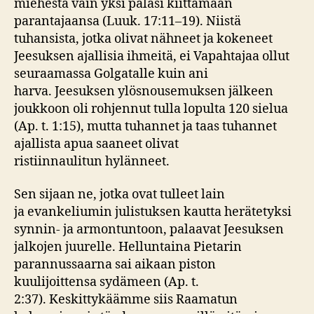
miehestä vain yksi palasi kiittämään
parantajaansa (Luuk. 17:11–19). Niistä
tuhansista, jotka olivat nähneet ja kokeneet
Jeesuksen ajallisia ihmeitä, ei Vapahtajaa ollut
seuraamassa Golgatalle kuin ani
harva. Jeesuksen ylösnousemuksen jälkeen
joukkoon oli rohjennut tulla lopulta 120 sielua
(Ap. t. 1:15), mutta tuhannet ja taas tuhannet
ajallista apua saaneet olivat
ristiinnaulitun hylänneet.
Sen sijaan ne, jotka ovat tulleet lain
ja evankeliumin julistuksen kautta herätetyksi
synnin- ja armontuntoon, palaavat Jeesuksen
jalkojen juurelle. Helluntaina Pietarin
parannussaarna sai aikaan piston
kuulijoittensa sydämeen (Ap. t.
2:37). Keskittykäämme siis Raamatun