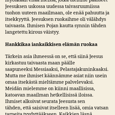
myöskään enää meissä, jotka olemme päässeet
Jeesuksen uskossa uudessa taivasruumiissa
tuohon uuteen maailmaan, ole enää pahuutta ja
itsekkyyttä. Jeesuksen ruokaihme oli välähdys
taivaasta. Ihmisen Pojan kautta synnin tähden
langetettu kirous väistyy.
Hankkikaa iankaikkisen
elämän ruokaa
Tärkein asia ihmeessä on se, että siinä Jeesus
kirkastuu taivaasta maan päälle
saapuneeksi Messiaaksi, Pelastajakuninkaaksi.
Mutta me ihmiset käännämme asiat niin usein
omaa itsekästä mieltämme palvelevaksi.
Meidän mielemme on kiinni maallisissa,
katoavan maailman hetkellisissä iloissa.
Ihmiset alkoivat seurata Jeesusta sen
tähden, että saisivat itselleen lisää, omia vatsan
tarpeita tyydyttääkseen. Kaikkien läsnä