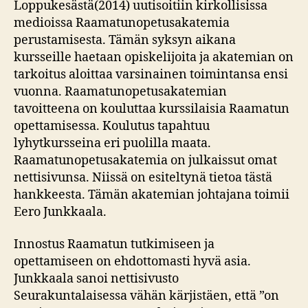
Loppukesästä(2014) uutisoitiin kirkollisissa
medioissa Raamatunopetusakatemia
perustamisesta. Tämän syksyn aikana
kursseille haetaan opiskelijoita ja akatemian on
tarkoitus aloittaa varsinainen toimintansa ensi
vuonna. Raamatunopetusakatemian
tavoitteena on kouluttaa kurssilaisia Raamatun
opettamisessa. Koulutus tapahtuu
lyhytkursseina eri puolilla maata.
Raamatunopetusakatemia on julkaissut omat
nettisivunsa. Niissä on esiteltynä tietoa tästä
hankkeesta. Tämän akatemian johtajana toimii
Eero Junkkaala.
Innostus Raamatun tutkimiseen ja
opettamiseen on ehdottomasti hyvä asia.
Junkkaala sanoi nettisivusto
Seurakuntalaisessa vähän kärjistäen, että ”on