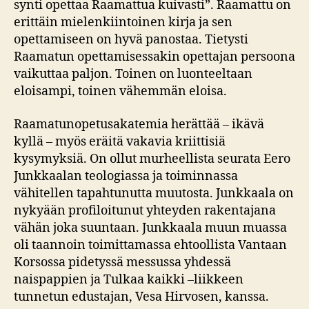
synti opettaa Raamattua kuivasti”. Raamattu on
erittäin mielenkiintoinen kirja ja sen
opettamiseen on hyvä panostaa. Tietysti
Raamatun opettamisessakin opettajan persoona
vaikuttaa paljon. Toinen on luonteeltaan
eloisampi, toinen vähemmän eloisa.
Raamatunopetusakatemia herättää – ikävä
kyllä – myös eräitä vakavia kriittisiä
kysymyksiä. On ollut murheellista seurata Eero
Junkkaalan teologiassa ja toiminnassa
vähitellen tapahtunutta muutosta. Junkkaala on
nykyään profiloitunut yhteyden rakentajana
vähän joka suuntaan. Junkkaala muun muassa
oli taannoin toimittamassa ehtoollista Vantaan
Korsossa pidetyssä messussa yhdessä
naispappien ja Tulkaa kaikki –liikkeen
tunnetun edustajan, Vesa Hirvosen, kanssa.