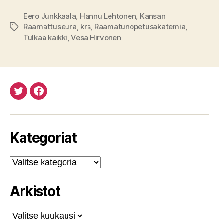
Eero Junkkaala
,
Hannu Lehtonen
,
Kansan
Raamattuseura
,
krs
,
Raamatunopetusakatemia
,
Avainsanat
Tulkaa kaikki
,
Vesa Hirvonen
Twitteristä
Facebookista
Kategoriat
Kategoriat
Arkistot
Arkistot