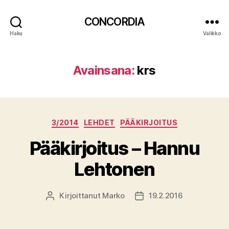
CONCORDIA
Haku
Valikko
Avainsana:
krs
Kategoriat
3/2014
LEHDET
PÄÄKIRJOITUS
Pääkirjoitus – Hannu
Lehtonen
Kirjoittanut
Marko
19.2.2016
Kirjoittaja
Julkaisupäivämäärä