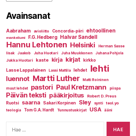
Avainsanat
ehtoollinen
Aabraham
Concordia-piiri
avioliitto
Halvar Sandell
F.G. Hedberg
evankeliumi
Hannu Lehtonen
Helsinki
Herman Sasse
Juha Huotari
Iisak
Jaakob
Juha Muukkonen
Juhana Pohjola
kirjat
kirja
kaste
kirkko
Jukka Huotari
lehti
Lasse Lappalainen
lehdet
Lassi Mattila
Martti Luther
luennot
Matti Roininen
Paul Kretzmann
pastori
muut lehdet
piispa
Päivän teksti
pääkirjoitus
Robert D. Preus
Sley
saarna
Ruotsi
Sakari Korpinen
synti
teol.yo
USA
Tom G.A. Hardt
Tunnustuskirjat
ääni
teologia
Haku: