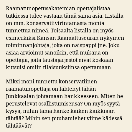
Raamatunopetusakatemian opettajalistaa
tutkiessa tulee vastaan tämä sama asia. Listalla
on mm. konservatiivirintamasta monta
tunnettua nimeä. Toisaalta listalla on myös
esimerkiksi Kansan Raamattuseuran nykyinen
toiminnanjohtaja, joka on naispappi jne. Joku
asiaa arvioinut sanoikin, että mukana on
opettajia, joita taustajärjestöt eivät koskaan
kutsuisi omiin tilaisuuksiinsa opettamaan.
Miksi moni tunnettu konservatiinen
raamatunopettaja on lähtenyt tähän
Junkkaalan johtamaan hankkeeseen. Miten he
perustelevat osallistumisensa? On myös syytä
kysyä, mihin tämä hanke kaiken kaikkiaan
tähtää? Mihin sen puuhamiehet viime kädessä
tähtäävät?