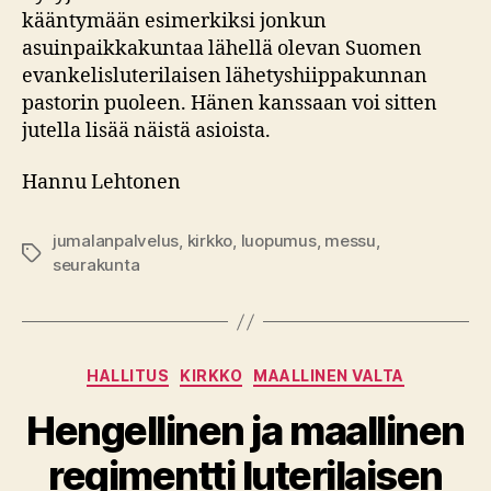
kääntymään esimerkiksi jonkun
asuinpaikkakuntaa lähellä olevan Suomen
evankelisluterilaisen lähetyshiippakunnan
pastorin puoleen. Hänen kanssaan voi sitten
jutella lisää näistä asioista.
Hannu Lehtonen
jumalanpalvelus
,
kirkko
,
luopumus
,
messu
,
Avainsanat
seurakunta
Kategoriat
HALLITUS
KIRKKO
MAALLINEN VALTA
Hengellinen ja maallinen
regimentti luterilaisen