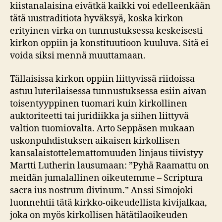
kiistanalaisina eivätkä kaikki voi edelleenkään
tätä uustraditiota hyväksyä, koska kirkon
erityinen virka on tunnustuksessa keskeisesti
kirkon oppiin ja konstituutioon kuuluva. Sitä ei
voida siksi mennä muuttamaan.
Tällaisissa kirkon oppiin liittyvissä riidoissa
astuu luterilaisessa tunnustuksessa esiin aivan
toisentyyppinen tuomari kuin kirkollinen
auktoriteetti tai juridiikka ja siihen liittyvä
valtion tuomiovalta. Arto Seppäsen mukaan
uskonpuhdistuksen aikaisen kirkollisen
kansalaistottelemattomuuden linjaus tiivistyy
Martti Lutherin lausumaan: ”Pyhä Raamattu on
meidän jumalallinen oikeutemme – Scriptura
sacra ius nostrum divinum.” Anssi Simojoki
luonnehtii tätä kirkko-oikeudellista kivijalkaa,
joka on myös kirkollisen hätätilaoikeuden