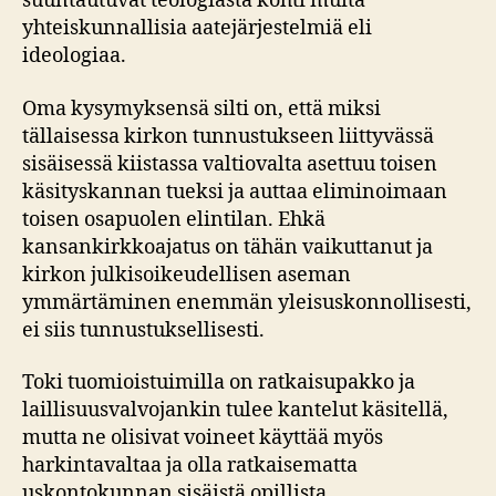
suuntautuvat teologiasta kohti muita
yhteiskunnallisia aatejärjestelmiä eli
ideologiaa.
Oma kysymyksensä silti on, että miksi
tällaisessa kirkon tunnustukseen liittyvässä
sisäisessä kiistassa valtiovalta asettuu toisen
käsityskannan tueksi ja auttaa eliminoimaan
toisen osapuolen elintilan. Ehkä
kansankirkkoajatus on tähän vaikuttanut ja
kirkon julkisoikeudellisen aseman
ymmärtäminen enemmän yleisuskonnollisesti,
ei siis tunnustuksellisesti.
Toki tuomioistuimilla on ratkaisupakko ja
laillisuusvalvojankin tulee kantelut käsitellä,
mutta ne olisivat voineet käyttää myös
harkintavaltaa ja olla ratkaisematta
uskontokunnan sisäistä opillista