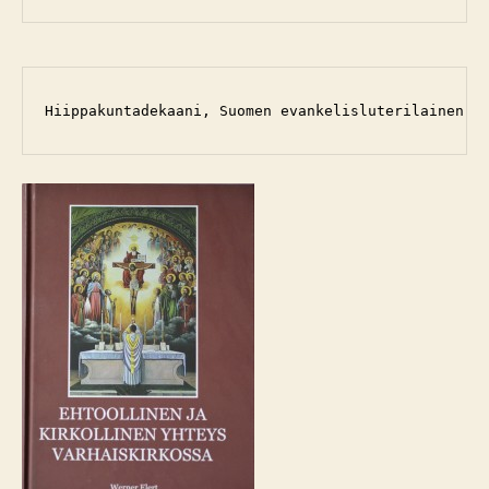
Hiippakuntadekaani, Suomen evankelisluterilainen l