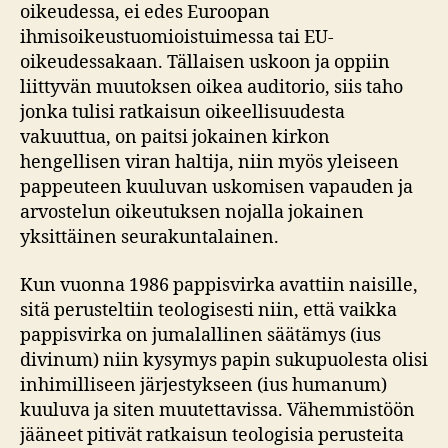
oikeudessa, ei edes Euroopan
ihmisoikeustuomioistuimessa tai EU-
oikeudessakaan. Tällaisen uskoon ja oppiin
liittyvän muutoksen oikea auditorio, siis taho
jonka tulisi ratkaisun oikeellisuudesta
vakuuttua, on paitsi jokainen kirkon
hengellisen viran haltija, niin myös yleiseen
pappeuteen kuuluvan uskomisen vapauden ja
arvostelun oikeutuksen nojalla jokainen
yksittäinen seurakuntalainen.
Kun vuonna 1986 pappisvirka avattiin naisille,
sitä perusteltiin teologisesti niin, että vaikka
pappisvirka on jumalallinen säätämys (ius
divinum) niin kysymys papin sukupuolesta olisi
inhimilliseen järjestykseen (ius humanum)
kuuluva ja siten muutettavissa. Vähemmistöön
jääneet pitivät ratkaisun teologisia perusteita