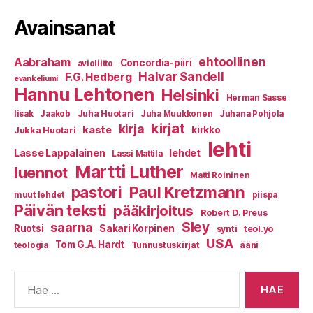
Avainsanat
ehtoollinen
Aabraham
Concordia-piiri
avioliitto
Halvar Sandell
F.G. Hedberg
evankeliumi
Hannu Lehtonen
Helsinki
Herman Sasse
Juha Huotari
Iisak
Jaakob
Juha Muukkonen
Juhana Pohjola
kirjat
kirja
kaste
kirkko
Jukka Huotari
lehti
Lasse Lappalainen
lehdet
Lassi Mattila
Martti Luther
luennot
Matti Roininen
Paul Kretzmann
pastori
muut lehdet
piispa
Päivän teksti
pääkirjoitus
Robert D. Preus
Sley
saarna
Ruotsi
Sakari Korpinen
synti
teol.yo
USA
Tom G.A. Hardt
Tunnustuskirjat
ääni
teologia
Haku: