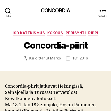
CONCORDIA
Haku
Valikko
Kategoriat
ISO KATEKISMUS
KOKOUS
PERISYNTI
RIPPI
Concordia-piirit
Kirjoittanut
Marko
18.1.2016
Kirjoittaja
Julkaisupäivämäärä
Concordia-piirit jatkuvat Helsingissä,
Seinäjoella ja Turussa! Tervetuloa!
Kevätkauden aloitukset:
Ma 18.1. klo 18 Seinäjoki, Hyvän Paimenen