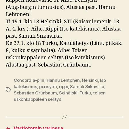
kappeli (Kalevank. 3). Aihe: Perisynti
(Augsburgin tunnustus). Alustaa past. Hannu
Lehtonen.
Ti 19.1. klo 18 Helsinki, STI (Kaisaniemenk. 13
A, 4. krs.). Aihe: Rippi (Iso katekismus). Alustaa
past. Samuli Siikavirta.
Ke 27.1. klo 18 Turku, Katulähetys (Länt. pitkäk.
8, kulku sisäpihalta). Aihe: Toisen
uskonkappaleen selitys (Iso katekismus).
Alustaa past. Sebastian Grünbaum.
Concordia-piiri
,
Hannu Lehtonen
,
Helsinki
,
Iso
katekismus
,
perisynti
,
rippi
,
Samuli Siikavirta
,
Avainsanat
Sebastian Grünbaum
,
Seinäjoki. Turku
,
toisen
uskonkappaleen selitys
←
Vartiotornin varjossa