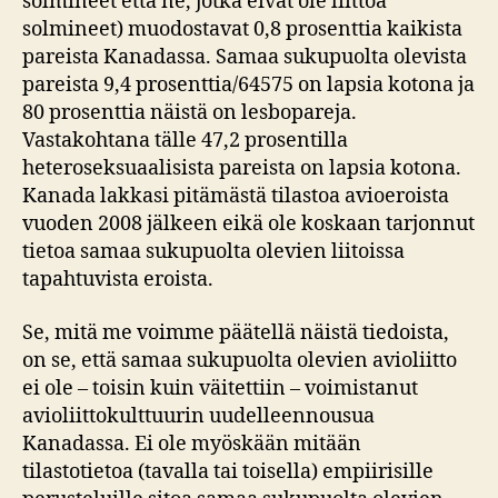
solmineet että ne, jotka eivät ole liittoa
solmineet) muodostavat 0,8 prosenttia kaikista
pareista Kanadassa. Samaa sukupuolta olevista
pareista 9,4 prosenttia/64575 on lapsia kotona ja
80 prosenttia näistä on lesbopareja.
Vastakohtana tälle 47,2 prosentilla
heteroseksuaalisista pareista on lapsia kotona.
Kanada lakkasi pitämästä tilastoa avioeroista
vuoden 2008 jälkeen eikä ole koskaan tarjonnut
tietoa samaa sukupuolta olevien liitoissa
tapahtuvista eroista.
Se, mitä me voimme päätellä näistä tiedoista,
on se, että samaa sukupuolta olevien avioliitto
ei ole – toisin kuin väitettiin – voimistanut
avioliittokulttuurin uudelleennousua
Kanadassa. Ei ole myöskään mitään
tilastotietoa (tavalla tai toisella) empiirisille