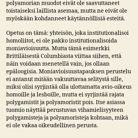
polyamorian muodot eivät ole saavuttaneet
toistaiseksi laillista asemaa, mutta ne eivät ole
myöskään kohdanneet käytännöllisiä esteitä.
Opetus on tämä: yhteisön, joka institutionalisoi
homoliitot, ei ole pakko institutionalisoida
moniavioisuutta. Mutta tämä esimerkki
Brittiläisestä Columbiasta viittaa siihen, että
näin voidaan menetellä vain, jos ollaan
epäloogisia. Moniavioisuustapauksen perustelu
ei antanut mitään vakuuttavaa selitystä sille,
miksi olisi syrjintää olla ulottamatta avio-oikeus
homoille ja lesboille, mutta ei syrjintää rajata
polygamistit ja polyamoristit pois. Itse asiassa
tuomio näyttää perustuvan vihamielisyyteen
polygamisteja ja polyamoristeja kohtaan, mikä
ei ole vakaa oikeudellinen perusta.