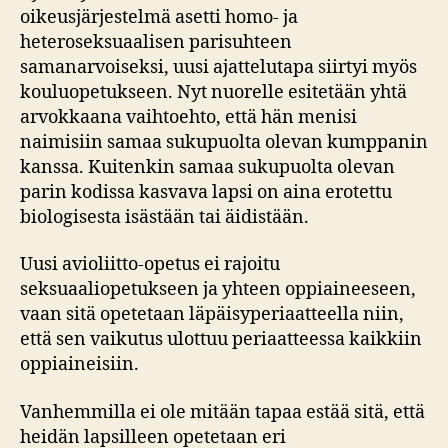
oikeusjärjestelmä asetti homo- ja
heteroseksuaalisen parisuhteen
samanarvoiseksi, uusi ajattelutapa siirtyi myös
kouluopetukseen. Nyt nuorelle esitetään yhtä
arvokkaana vaihtoehto, että hän menisi
naimisiin samaa sukupuolta olevan kumppanin
kanssa. Kuitenkin samaa sukupuolta olevan
parin kodissa kasvava lapsi on aina erotettu
biologisesta isästään tai äidistään.
Uusi avioliitto-opetus ei rajoitu
seksuaaliopetukseen ja yhteen oppiaineeseen,
vaan sitä opetetaan läpäisyperiaatteella niin,
että sen vaikutus ulottuu periaatteessa kaikkiin
oppiaineisiin.
Vanhemmilla ei ole mitään tapaa estää sitä, että
heidän lapsilleen opetetaan eri