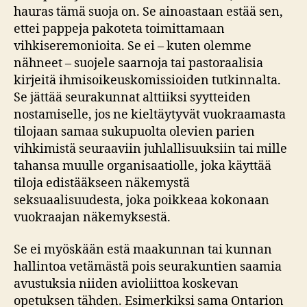
hauras tämä suoja on. Se ainoastaan estää sen,
ettei pappeja pakoteta toimittamaan
vihkiseremonioita. Se ei – kuten olemme
nähneet – suojele saarnoja tai pastoraalisia
kirjeitä ihmisoikeuskomissioiden tutkinnalta.
Se jättää seurakunnat alttiiksi syytteiden
nostamiselle, jos ne kieltäytyvät vuokraamasta
tilojaan samaa sukupuolta olevien parien
vihkimistä seuraaviin juhlallisuuksiin tai mille
tahansa muulle organisaatiolle, joka käyttää
tiloja edistääkseen näkemystä
seksuaalisuudesta, joka poikkeaa kokonaan
vuokraajan näkemyksestä.
Se ei myöskään estä maakunnan tai kunnan
hallintoa vetämästä pois seurakuntien saamia
avustuksia niiden avioliittoa koskevan
opetuksen tähden. Esimerkiksi sama Ontarion