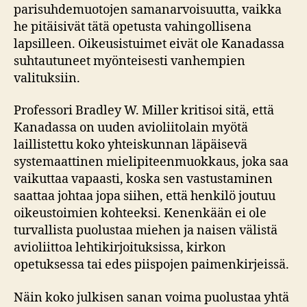
parisuhdemuotojen samanarvoisuutta, vaikka
he pitäisivät tätä opetusta vahingollisena
lapsilleen. Oikeusistuimet eivät ole Kanadassa
suhtautuneet myönteisesti vanhempien
valituksiin.
Professori Bradley W. Miller kritisoi sitä, että
Kanadassa on uuden avioliitolain myötä
laillistettu koko yhteiskunnan läpäisevä
systemaattinen mielipiteenmuokkaus, joka saa
vaikuttaa vapaasti, koska sen vastustaminen
saattaa johtaa jopa siihen, että henkilö joutuu
oikeustoimien kohteeksi. Kenenkään ei ole
turvallista puolustaa miehen ja naisen välistä
avioliittoa lehtikirjoituksissa, kirkon
opetuksessa tai edes piispojen paimenkirjeissä.
Näin koko julkisen sanan voima puolustaa yhtä