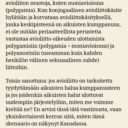
avioliiton muotoja, kuten moniavioisuus
(polygamia). Kun konjugaalinen avioliittokäsite
hylätään ja korvataan avioliittokäsityksellä,
jonka keskipisteenä on aikuisten kumppanuus,
ei ole mitään periaatteellista perustetta
vastustaa avioliitto-oikeuden ulottamista
polygamisiin (polygamia = moniavioisuus) ja
polyamorisiin (useamman kuin kahden
henkilön välinen seksuaalinen suhde)
liittoihin.
Toisin sanottuna: jos avioliitto on tarkoitettu
tyydyttämään aikuisten halua kumppanuuteen
ja jos joidenkin aikuisten halut ulottuvat
uudempiin järjestelyihin, miten me voimme
kieltää ne? En arvioi tässä tätä vaatimusta, vaan
yksinkertaisesti kerron siitä, miten tämä
skenaario on näkynyt Kanadassa.