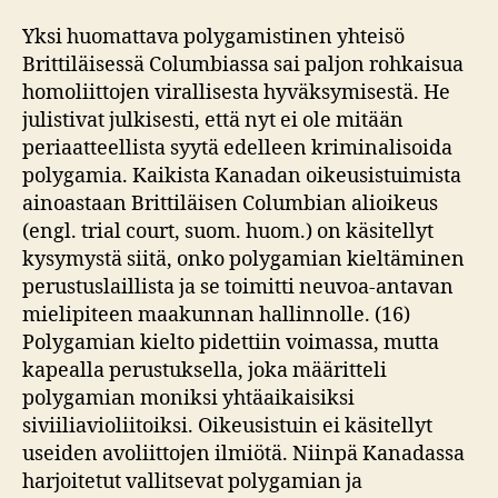
Yksi huomattava polygamistinen yhteisö
Brittiläisessä Columbiassa sai paljon rohkaisua
homoliittojen virallisesta hyväksymisestä. He
julistivat julkisesti, että nyt ei ole mitään
periaatteellista syytä edelleen kriminalisoida
polygamia. Kaikista Kanadan oikeusistuimista
ainoastaan Brittiläisen Columbian alioikeus
(engl. trial court, suom. huom.) on käsitellyt
kysymystä siitä, onko polygamian kieltäminen
perustuslaillista ja se toimitti neuvoa-antavan
mielipiteen maakunnan hallinnolle. (16)
Polygamian kielto pidettiin voimassa, mutta
kapealla perustuksella, joka määritteli
polygamian moniksi yhtäaikaisiksi
siviiliavioliitoiksi. Oikeusistuin ei käsitellyt
useiden avoliittojen ilmiötä. Niinpä Kanadassa
harjoitetut vallitsevat polygamian ja