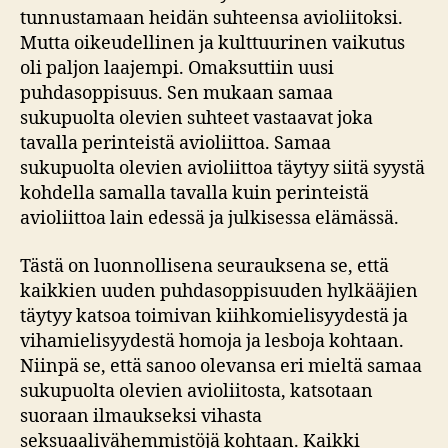
tunnustamaan heidän suhteensa avioliitoksi.
Mutta oikeudellinen ja kulttuurinen vaikutus
oli paljon laajempi. Omaksuttiin uusi
puhdasoppisuus. Sen mukaan samaa
sukupuolta olevien suhteet vastaavat joka
tavalla perinteistä avioliittoa. Samaa
sukupuolta olevien avioliittoa täytyy siitä syystä
kohdella samalla tavalla kuin perinteistä
avioliittoa lain edessä ja julkisessa elämässä.
Tästä on luonnollisena seurauksena se, että
kaikkien uuden puhdasoppisuuden hylkääjien
täytyy katsoa toimivan kiihkomielisyydestä ja
vihamielisyydestä homoja ja lesboja kohtaan.
Niinpä se, että sanoo olevansa eri mieltä samaa
sukupuolta olevien avioliitosta, katsotaan
suoraan ilmaukseksi vihasta
seksuaalivähemmistöjä kohtaan. Kaikki