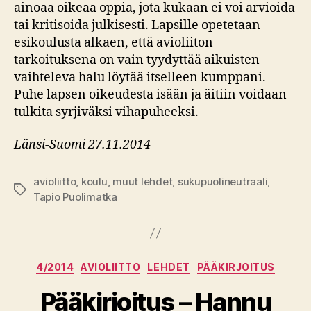
ainoaa oikeaa oppia, jota kukaan ei voi arvioida
tai kritisoida julkisesti. Lapsille opetetaan
esikoulusta alkaen, että avioliiton
tarkoituksena on vain tyydyttää aikuisten
vaihteleva halu löytää itselleen kumppani.
Puhe lapsen oikeudesta isään ja äitiin voidaan
tulkita syrjiväksi vihapuheeksi.
Länsi-Suomi 27.11.2014
avioliitto
,
koulu
,
muut lehdet
,
sukupuolineutraali
,
Avainsanat
Tapio Puolimatka
Kategoriat
4/2014
AVIOLIITTO
LEHDET
PÄÄKIRJOITUS
Pääkirjoitus – Hannu