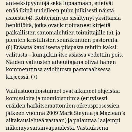
anteeksipyyntöjä sekä lupaamaan, etteivät
enää ikinä uudelleen puhu julkisesti näistä
asioista (4). Kohteisiin on sisältynyt yksittäisiä
henkilöitä, jotka ovat kirjoittaneet kirjeitä
paikallisten sanomalehtien toimittajille (5), ja
pienten kristillisten seurakuntien pastoreita.
(6) Eräästä katolisesta piispasta tehtiin kaksi
valitusta – kumpikin itse asiassa vedettiin pois.
Näiden valitusten aiheuttajana olivat hänen
kommenttinsa avioliitosta pastoraalisessa
kirjeessä. (7)
Valitustuomioistuimet ovat alkaneet ohjeistaa
komissioita ja tuomioistuimia (erityisesti
eräiden harkitsemattomien oikeusprosessien
jälkeen vuonna 2009 Mark Steynia ja Maclean’s
aikakauslehteä vastaan) ja palauttaa laajempi
näkemys sananvapaudesta. Vastauksena