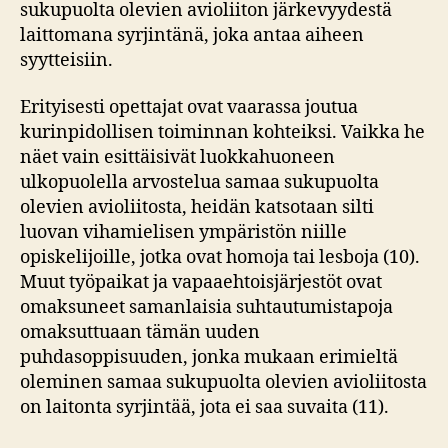
sukupuolta olevien avioliiton järkevyydestä
laittomana syrjintänä, joka antaa aiheen
syytteisiin.
Erityisesti opettajat ovat vaarassa joutua
kurinpidollisen toiminnan kohteiksi. Vaikka he
näet vain esittäisivät luokkahuoneen
ulkopuolella arvostelua samaa sukupuolta
olevien avioliitosta, heidän katsotaan silti
luovan vihamielisen ympäristön niille
opiskelijoille, jotka ovat homoja tai lesboja (10).
Muut työpaikat ja vapaaehtoisjärjestöt ovat
omaksuneet samanlaisia suhtautumistapoja
omaksuttuaan tämän uuden
puhdasoppisuuden, jonka mukaan erimieltä
oleminen samaa sukupuolta olevien avioliitosta
on laitonta syrjintää, jota ei saa suvaita (11).