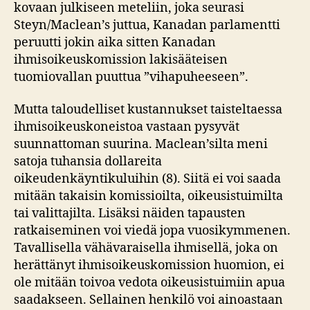
kovaan julkiseen meteliin, joka seurasi
Steyn/Maclean’s juttua, Kanadan parlamentti
peruutti jokin aika sitten Kanadan
ihmisoikeuskomission lakisääteisen
tuomiovallan puuttua ”vihapuheeseen”.
Mutta taloudelliset kustannukset taisteltaessa
ihmisoikeuskoneistoa vastaan pysyvät
suunnattoman suurina. Maclean’silta meni
satoja tuhansia dollareita
oikeudenkäyntikuluihin (8). Siitä ei voi saada
mitään takaisin komissioilta, oikeusistuimilta
tai valittajilta. Lisäksi näiden tapausten
ratkaiseminen voi viedä jopa vuosikymmenen.
Tavallisella vähävaraisella ihmisellä, joka on
herättänyt ihmisoikeuskomission huomion, ei
ole mitään toivoa vedota oikeusistuimiin apua
saadakseen. Sellainen henkilö voi ainoastaan