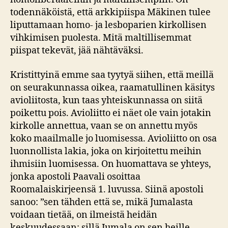
todennäköistä, että arkkipiispa Mäkinen tulee
liputtamaan homo- ja lesboparien kirkollisen
vihkimisen puolesta. Mitä maltillisemmat
piispat tekevät, jää nähtäväksi.
Kristittyinä emme saa tyytyä siihen, että meillä
on seurakunnassa oikea, raamatullinen käsitys
avioliitosta, kun taas yhteiskunnassa on siitä
poikettu pois. Avioliitto ei näet ole vain jotakin
kirkolle annettua, vaan se on annettu myös
koko maailmalle jo luomisessa. Avioliitto on osa
luonnollista lakia, joka on kirjoitettu meihin
ihmisiin luomisessa. On huomattava se yhteys,
jonka apostoli Paavali osoittaa
Roomalaiskirjeensä 1. luvussa. Siinä apostoli
sanoo: ”sen tähden että se, mikä Jumalasta
voidaan tietää, on ilmeistä heidän
keskuudessaan; sillä Jumala on sen heille