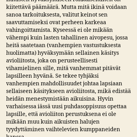
kiitettävä päämäärä. Mutta mitä ikinä voidaan
sanoa tarkoituksesta, valitut keinot sen
saavuttamiseksi ovat perheen karkeaa
vahingoittamista. Kyseessä ei ole mikään
vähempi kuin lasten tahallinen aivopesu, jossa
heitä saatetaan (vanhempien vastustuksesta
huolimatta) hyväksymään sellainen käsitys
avioliitosta, joka on perusteellisesti
vihamielinen sille, mitä vanhemmat pitävät
lapsilleen hyvänä. Se tekee tyhjäksi
vanhempien mahdollisuudet johtaa lapsiaan
sellaiseen käsitykseen avioliitosta, mikä edistää
heidän menestymistään aikuisina. Hyvin
varhaisessa iässä uusi puhdasoppisuus opettaa
lapsille, että avioliiton perustuksena ei ole
mikään muu kuin aikuisten halujen
tyydyttäminen vaihtelevien kumppaneiden