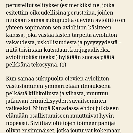
perustellut selitykset (esimerkiksi ne, jotka
esitettiin oikeudellisina perusteina, joiden
mukaan samaa sukupuolta olevien avioliitto on
yhteen sopimaton sen avioliiton käsitteen
kanssa, joka vastaa lasten tarpeita avioliiton
vakaudesta, uskollisuudesta ja pysyvyydestä –
mitä toisinaan kutsutaan konjugaaliseksi
avioliittokäsitteeksi) hylätään suoraa päätä
pelkkänä tekosyynä. (1)
Kun samaa sukupuolta olevien avioliiton
vastustaminen ymmärretään ilmauksena
pelkästä kiihkoilusta ja vihasta, muuttuu
jatkuvan erimielisyyden suvaitseminen
vaikeaksi. Niinpä Kanadassa ehdot julkiseen
elämään osallistumiseen muuttuivat hyvin
nopeasti. Siviiliavioliittojen toimeenpanijat
olivat ensimmäiset, jotka joutuivat kokemaan