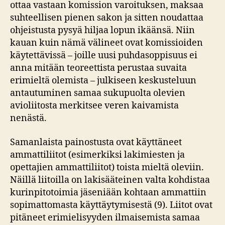
ottaa vastaan komission varoituksen, maksaa
suhteellisen pienen sakon ja sitten noudattaa
ohjeistusta pysyä hiljaa lopun ikäänsä. Niin
kauan kuin nämä välineet ovat komissioiden
käytettävissä – joille uusi puhdasoppisuus ei
anna mitään teoreettista perustaa suvaita
erimieltä olemista – julkiseen keskusteluun
antautuminen samaa sukupuolta olevien
avioliitosta merkitsee veren kaivamista
nenästä.
Samanlaista painostusta ovat käyttäneet
ammattiliitot (esimerkiksi lakimiesten ja
opettajien ammattiliitot) toista mieltä oleviin.
Näillä liitoilla on lakisääteinen valta kohdistaa
kurinpitotoimia jäseniään kohtaan ammattiin
sopimattomasta käyttäytymisestä (9). Liitot ovat
pitäneet erimielisyyden ilmaisemista samaa