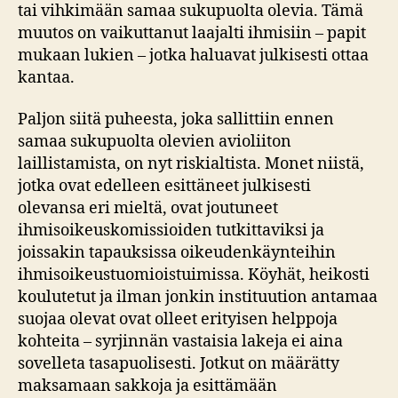
tai vihkimään samaa sukupuolta olevia. Tämä
muutos on vaikuttanut laajalti ihmisiin – papit
mukaan lukien – jotka haluavat julkisesti ottaa
kantaa.
Paljon siitä puheesta, joka sallittiin ennen
samaa sukupuolta olevien avioliiton
laillistamista, on nyt riskialtista. Monet niistä,
jotka ovat edelleen esittäneet julkisesti
olevansa eri mieltä, ovat joutuneet
ihmisoikeuskomissioiden tutkittaviksi ja
joissakin tapauksissa oikeudenkäynteihin
ihmisoikeustuomioistuimissa. Köyhät, heikosti
koulutetut ja ilman jonkin instituution antamaa
suojaa olevat ovat olleet erityisen helppoja
kohteita – syrjinnän vastaisia lakeja ei aina
sovelleta tasapuolisesti. Jotkut on määrätty
maksamaan sakkoja ja esittämään