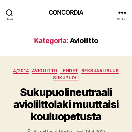
CONCORDIA
Haku
Valikko
Kategoria:
Avioliitto
Kategoriat
4/2014
AVIOLIITTO
LEHDET
SEKSUAALISUUS
SUKUPUOLI
Sukupuolineutraali
avioliittolaki muuttaisi
kouluopetusta
Kirjoittanut
Marko
14.4.2017
Kirjoittaja
Julkaisupäivämäärä