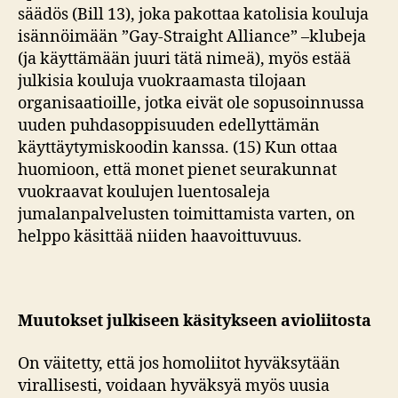
säädös (Bill 13), joka pakottaa katolisia kouluja
isännöimään ”Gay-Straight Alliance” –klubeja
(ja käyttämään juuri tätä nimeä), myös estää
julkisia kouluja vuokraamasta tilojaan
organisaatioille, jotka eivät ole sopusoinnussa
uuden puhdasoppisuuden edellyttämän
käyttäytymiskoodin kanssa. (15) Kun ottaa
huomioon, että monet pienet seurakunnat
vuokraavat koulujen luentosaleja
jumalanpalvelusten toimittamista varten, on
helppo käsittää niiden haavoittuvuus.
Muutokset julkiseen käsitykseen avioliitosta
On väitetty, että jos homoliitot hyväksytään
virallisesti, voidaan hyväksyä myös uusia