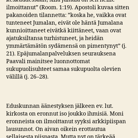
ilmoittanut” (Room. 1:19). Apostoli kuvaa sitten
pakanoiden tilannetta: ”koska he, vaikka ovat
tunteneet Jumalan, eivät ole häntä Jumalana
kunnioittaneet eivätkä kiittäneet, vaan ovat
ajatuksiltansa turhistuneet, ja heidän
ymmärtämätön sydämensä on pimentynyt” (j.
21). Epäjumalanpalveluksen seurauksena
Paavali mainitsee luonnottomat
sukupuolisuhteet samaa sukupuolta olevien
välillä (j. 26–28).
Eduskunnan äänestyksen jälkeen ev. lut.
kirkosta on eronnut iso joukko ihmisiä. Moni
eronneista on ilmoittanut syyksi arkkipiispan
lausunnot. On aivan oikein erottautua
sellaisesta piispasta. Mutta nyt on tärkeää