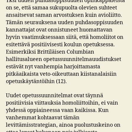
Yksi uuden puhdasoppisuuden opinkappaleista
on se, että samaa sukupuolta olevien suhteet
ansaitsevat saman arvostuksen kuin avioliitto.
Tämän seurauksena uuden puhdasoppisuuden
kannattajat ovat onnistuneet huomattavan
hyvin vaatimuksessaan siitä, että homoliitot on
esitettävä positiivisesti koulun opetuksessa.
Esimerkiksi Brittiläisen Columbian
hallitusalueen opetussuunnitelmauudistukset
estävät nyt vanhempia harjoittamasta
pitkäaikaista veto-oikeuttaan kiistanalaisiin
opetuskäytäntöihin (12).
Uudet opetussuunnitelmat ovat täynnä
positiivisia viittauksia homoliittoihin, ei vain
yhdessä oppiaineessa vaan kaikissa. Kun
vanhemmat kohtaavat tämän
levittämisstrategian, ainoa puolustuskeino on