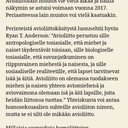
Avioliittolain muutos vie vielä aikaa ja näillä
näkymin se astuisi voimaan vuonna 2017.
Periaatteessa lain muutos voi vielä kaatuakin.
Perinteistä avioliittokäsitystä luonnehtii hyvin
Ryan T. Anderson: ”Avioliitto perustuu sille
antropologiselle tosiasialle, että miehet ja
naiset täydentävät toisiaan, sille biologiselle
tosiasialle, että suvunjatkuminen on
riippuvainen miehestä ja naisesta, ja sille
sosiaaliselle realiteetille, että lapset tarvitsevat
isää ja äitiä. Avioliitto on olemassa tuodakseen
miehen ja naisen yhteen aviomiehenä ja
aviovaimona olemaan isä ja äiti lapsille, joita
heidän liittonsa tuottaa.” Yhteiskunta voi antaa
homoseksuaalien suhteille avioliiton nimen,
mutta se ei silti ole mikään avioliitto.