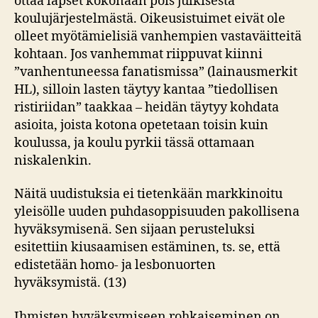
ottaa lapset kokonaan pois julkisesta
koulujärjestelmästä. Oikeusistuimet eivät ole
olleet myötämielisiä vanhempien vastaväitteitä
kohtaan. Jos vanhemmat riippuvat kiinni
”vanhentuneessa fanatismissa” (lainausmerkit
HL), silloin lasten täytyy kantaa ”tiedollisen
ristiriidan” taakkaa – heidän täytyy kohdata
asioita, joista kotona opetetaan toisin kuin
koulussa, ja koulu pyrkii tässä ottamaan
niskalenkin.
Näitä uudistuksia ei tietenkään markkinoitu
yleisölle uuden puhdasoppisuuden pakollisena
hyväksymisenä. Sen sijaan perusteluksi
esitettiin kiusaamisen estäminen, ts. se, että
edistetään homo- ja lesbonuorten
hyväksymistä. (13)
Ihmisten hyväksymiseen rohkaiseminen on