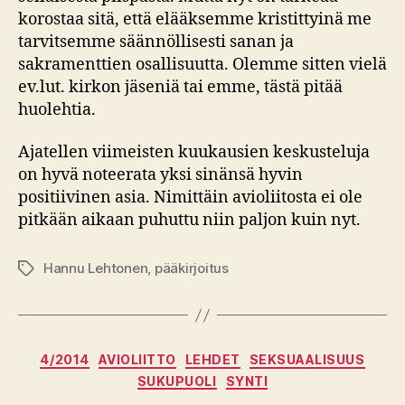
korostaa sitä, että elääksemme kristittyinä me
tarvitsemme säännöllisesti sanan ja
sakramenttien osallisuutta. Olemme sitten vielä
ev.lut. kirkon jäseniä tai emme, tästä pitää
huolehtia.
Ajatellen viimeisten kuukausien keskusteluja
on hyvä noteerata yksi sinänsä hyvin
positiivinen asia. Nimittäin avioliitosta ei ole
pitkään aikaan puhuttu niin paljon kuin nyt.
Hannu Lehtonen
,
pääkirjoitus
Avainsanat
Kategoriat
4/2014
AVIOLIITTO
LEHDET
SEKSUAALISUUS
SUKUPUOLI
SYNTI