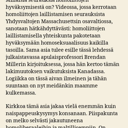
Millaisia seurauksia homoliittojen
hyväksymisestä on? Videossa, jossa kerrotaan
homoliittojen laillistamisen seurauksista
Yhdysvaltojen Massachusettsin osavaltiossa,
sanotaan hätkähdyttävästi: homoliittojen
laillistamisella yhteiskunta pakotetaan
hyväksymään homoseksuaalisuus kaikilla
tasoilla. Sama asia tulee esille tässä lehdessä
julkaistavassa apulaisprofessori Brendan
Millerin kirjoituksessa, jossa hän kertoo tämän
lakimuutoksen vaikutuksista Kanadassa.
Logiikka on tässä aivan ilmeinen ja tähän
suuntaan on nyt meidänkin maamme
kulkemassa.
Kirkkoa tämä asia jakaa vielä enemmän kuin
naispappeuskysymys konsanaan. Piispakunta
on melko selvästi jakautuneena
homoliberaaleihin ja maltillisempiin. On