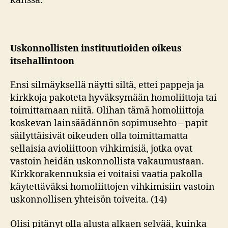
kanssa.
Uskonnollisten instituutioiden oikeus
itsehallintoon
Ensi silmäyksellä näytti siltä, ettei pappeja ja
kirkkoja pakoteta hyväksymään homoliittoja tai
toimittamaan niitä. Olihan tämä homoliittoja
koskevan lainsäädännön sopimusehto – papit
säilyttäisivät oikeuden olla toimittamatta
sellaisia avioliittoon vihkimisiä, jotka ovat
vastoin heidän uskonnollista vakaumustaan.
Kirkkorakennuksia ei voitaisi vaatia pakolla
käytettäväksi homoliittojen vihkimisiin vastoin
uskonnollisen yhteisön toiveita. (14)
Olisi pitänyt olla alusta alkaen selvää, kuinka