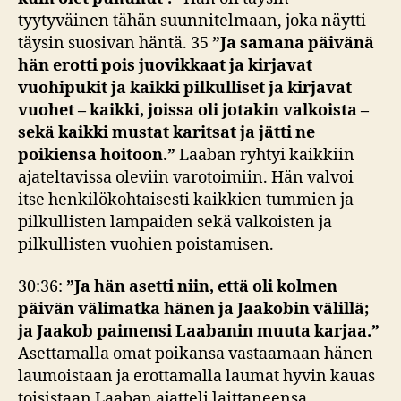
tyytyväinen tähän suunnitelmaan, joka näytti
täysin suosivan häntä. 35
”Ja samana päivänä
hän erotti pois juovikkaat ja kirjavat
vuohipukit ja kaikki pilkulliset ja kirjavat
vuohet – kaikki, joissa oli jotakin valkoista –
sekä kaikki mustat karitsat ja jätti ne
poikiensa hoitoon.”
Laaban ryhtyi kaikkiin
ajateltavissa oleviin varotoimiin. Hän valvoi
itse henkilökohtaisesti kaikkien tummien ja
pilkullisten lampaiden sekä valkoisten ja
pilkullisten vuohien poistamisen.
30:36:
”Ja hän asetti niin, että oli kolmen
päivän välimatka hänen ja Jaakobin välillä;
ja Jaakob paimensi Laabanin muuta karjaa.”
Asettamalla omat poikansa vastaamaan hänen
laumoistaan ja erottamalla laumat hyvin kauas
toisistaan Laaban ajatteli laittaneensa