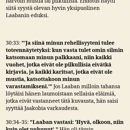
harvoin mustia tai pilkullisia. Ehdotus näytti
siitä syystä olevan hyvin yksipuolinen
Laabanin eduksi.
30:33:
”’Ja siinä minun rehellisyyteni tulee
toteennäytetyksi: kun vasta tulet omin silmin
katsomaan minun palkkaani, niin kaikki
vuohet, jotka eivät ole pilkullisia eivätkä
kirjavia, ja kaikki karitsat, jotka eivät ole
mustia, katsottakoon minun
varastamikseni.’”
Jos Laaban milloin tahansa
löytäisi hänen laumoistaan sellaisia eläimiä,
jotka eivät vastanneet tätä kuvausta, hän saisi
syyttää Jaakobia varkaudesta.
30:34–35:
”Laaban vastasi: ’Hyvä, olkoon, niin
kuin olet puhunut’.”
Hän oli täysin