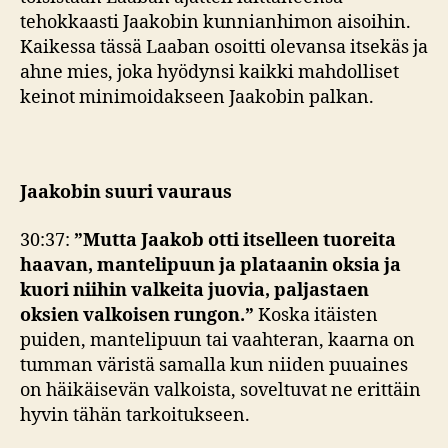
tehokkaasti Jaakobin kunnianhimon aisoihin.
Kaikessa tässä Laaban osoitti olevansa itsekäs ja
ahne mies, joka hyödynsi kaikki mahdolliset
keinot minimoidakseen Jaakobin palkan.
Jaakobin suuri vauraus
30:37:
”Mutta Jaakob otti itselleen tuoreita
haavan, mantelipuun ja plataanin oksia ja
kuori niihin valkeita juovia, paljastaen
oksien valkoisen rungon.”
Koska itäisten
puiden, mantelipuun tai vaahteran, kaarna on
tumman väristä samalla kun niiden puuaines
on häikäisevän valkoista, soveltuvat ne erittäin
hyvin tähän tarkoitukseen.