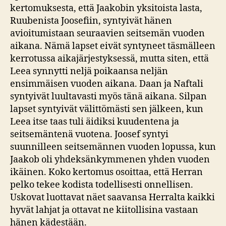
kertomuksesta, että Jaakobin yksitoista lasta,
Ruubenista Joosefiin, syntyivät hänen
avioitumistaan seuraavien seitsemän vuoden
aikana. Nämä lapset eivät syntyneet täsmälleen
kerrotussa aikajärjestyksessä, mutta siten, että
Leea synnytti neljä poikaansa neljän
ensimmäisen vuoden aikana. Daan ja Naftali
syntyivät luultavasti myös tänä aikana. Silpan
lapset syntyivät välittömästi sen jälkeen, kun
Leea itse taas tuli äidiksi kuudentena ja
seitsemäntenä vuotena. Joosef syntyi
suunnilleen seitsemännen vuoden lopussa, kun
Jaakob oli yhdeksänkymmenen yhden vuoden
ikäinen. Koko kertomus osoittaa, että Herran
pelko tekee kodista todellisesti onnellisen.
Uskovat luottavat näet saavansa Herralta kaikki
hyvät lahjat ja ottavat ne kiitollisina vastaan
hänen kädestään.