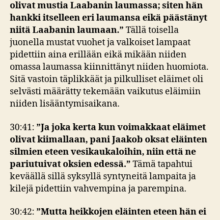
olivat mustia Laabanin laumassa; siten hän
hankki itselleen eri laumansa eikä päästänyt
niitä Laabanin laumaan.”
Tällä toisella
juonella mustat vuohet ja valkoiset lampaat
pidettiin aina erillään eikä mikään niiden
omassa laumassa kiinnittänyt niiden huomiota.
Sitä vastoin täplikkäät ja pilkulliset eläimet oli
selvästi määrätty tekemään vaikutus eläimiin
niiden lisääntymisaikana.
30:41:
”Ja joka kerta kun voimakkaat eläimet
olivat kiimallaan, pani Jaakob oksat eläinten
silmien eteen vesikaukaloihin, niin että ne
pariutuivat oksien edessä.”
Tämä tapahtui
keväällä sillä syksyllä syntyneitä lampaita ja
kilejä pidettiin vahvempina ja parempina.
30:42:
”Mutta heikkojen eläinten eteen hän ei