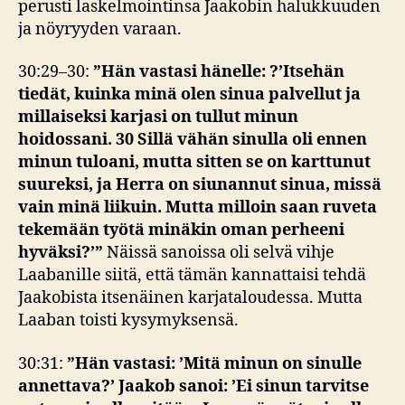
perusti laskelmointinsa Jaakobin halukkuuden
ja nöyryyden varaan.
30:29–30:
”Hän vastasi hänelle:
?
’Itsehän
tiedät, kuinka minä olen sinua palvellut ja
millaiseksi karjasi on tullut minun
hoidossani. 30 Sillä vähän sinulla oli ennen
minun tuloani, mutta sitten se on karttunut
suureksi, ja Herra on siunannut sinua, missä
vain minä liikuin. Mutta milloin saan ruveta
tekemään työtä minäkin oman perheeni
hyväksi?’”
Näissä sanoissa oli selvä vihje
Laabanille siitä, että tämän kannattaisi tehdä
Jaakobista itsenäinen karjataloudessa. Mutta
Laaban toisti kysymyksensä.
30:31:
”Hän vastasi: ’Mitä minun on sinulle
annettava?’ Jaakob sanoi: ’Ei sinun tarvitse