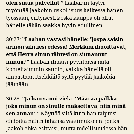
olen sinua palvellut.”
Laabanin täytyi
myöntää Jaakobin uskollisuus kaikessa hänen
työssään, erityisesti koska kauppa oli ollut
hänelle tähän saakka hyvin edullinen.
30:27:
”Laaban vastasi hänelle: ’Jospa saisin
armon silmiesi edessä! Merkkini ilmoittavat,
että Herra sinun tähtesi on siunannut
minua.’”
Laaban ilmaisi pyyntönsä mitä
kohteliaimmin sanoin, vaikka hänellä oli
ainoastaan itsekkäitä syitä pyytää Jaakobia
jäämään.
30:28:
”Ja hän sanoi vielä: ’Määrää palkka,
joka minun on sinulle maksettava, niin minä
sen annan’.”
Näyttää siltä kuin hän taipuisi
ehdoitta mihin tahansa vaatimukseen, jonka
Jaakob ehkä esittäisi, mutta todellisuudessa hän