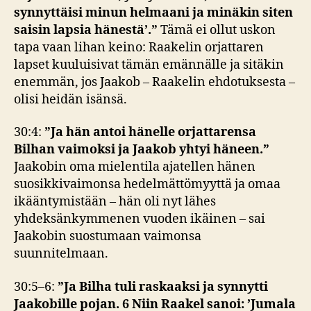
synnyttäisi minun helmaani ja minäkin siten
saisin lapsia hänestä’.”
Tämä ei ollut uskon
tapa vaan lihan keino: Raakelin orjattaren
lapset kuuluisivat tämän emännälle ja sitäkin
enemmän, jos Jaakob – Raakelin ehdotuksesta –
olisi heidän isänsä.
30:4:
”Ja hän antoi hänelle orjattarensa
Bilhan vaimoksi ja Jaakob yhtyi häneen.”
Jaakobin oma mielentila ajatellen hänen
suosikkivaimonsa hedelmättömyyttä ja omaa
ikääntymistään – hän oli nyt lähes
yhdeksänkymmenen vuoden ikäinen – sai
Jaakobin suostumaan vaimonsa
suunnitelmaan.
30:5–6:
”Ja Bilha tuli raskaaksi ja synnytti
Jaakobille pojan. 6 Niin Raakel sanoi: ’Jumala