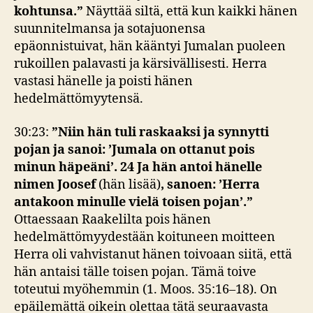
kohtunsa.”
Näyttää siltä, että kun kaikki hänen
suunnitelmansa ja sotajuonensa
epäonnistuivat, hän kääntyi Jumalan puoleen
rukoillen palavasti ja kärsivällisesti. Herra
vastasi hänelle ja poisti hänen
hedelmättömyytensä.
30:23:
”Niin hän tuli raskaaksi ja synnytti
pojan ja sanoi: ’Jumala on ottanut pois
minun häpeäni’. 24 Ja hän antoi hänelle
nimen Joosef
(hän lisää)
, sanoen: ’Herra
antakoon minulle vielä toisen pojan’.”
Ottaessaan Raakelilta pois hänen
hedelmättömyydestään koituneen moitteen
Herra oli vahvistanut hänen toivoaan siitä, että
hän antaisi tälle toisen pojan. Tämä toive
toteutui myöhemmin (1. Moos. 35:16–18). On
epäilemättä oikein olettaa tätä seuraavasta