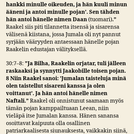
hankki minulle oikeuden, ja hän kuuli minun
ääneni ja antoi minulle pojan’. Sen tähden
hän antoi hänelle nimen Daan
(tuomari)
.”
Raakel siis piti tilannetta itsensä ja sisarensa
välisenä kiistana, jossa Jumala oli nyt pannut
syrjään vääryyden antaessaan hänelle pojan
Raakelin edustajan välityksellä.
30:7–8:
”Ja Bilha, Raakelin orjatar, tuli jälleen
raskaaksi ja synnytti Jaakobille toisen pojan.
8 Niin Raakel sanoi: ’Jumalan taisteluja minä
olen taistellut sisareni kanssa ja olen
voittanut’. Ja hän antoi hänelle nimen
Naftali.”
Raakel oli onnistunut saamaan myös
tämän pojan kamppailtuaan Leean, niin
vieläpä itse Jumalan kanssa. Hänen sanansa
osoittavat kaipuuta olla osallinen
patriarkaalisesta siunauksesta, vaikkakin siinä,