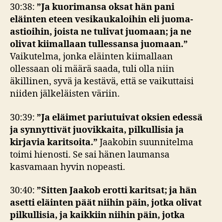
30:38:
”Ja kuorimansa oksat hän pani
eläinten eteen vesikaukaloihin eli juoma-
astioihin, joista ne tulivat juomaan; ja ne
olivat kiimallaan tullessansa juomaan.”
Vaikutelma, jonka eläinten kiimallaan
ollessaan oli määrä saada, tuli olla niin
äkillinen, syvä ja kestävä, että se vaikuttaisi
niiden jälkeläisten väriin.
30:39:
”Ja eläimet pariutuivat oksien edessä
ja synnyttivät juovikkaita, pilkullisia ja
kirjavia karitsoita.”
Jaakobin suunnitelma
toimi hienosti. Se sai hänen laumansa
kasvamaan hyvin nopeasti.
30:40:
”
Sitten Jaakob erotti karitsat; ja hän
asetti eläinten päät niihin päin, jotka olivat
pilkullisia, ja kaikkiin niihin päin, jotka