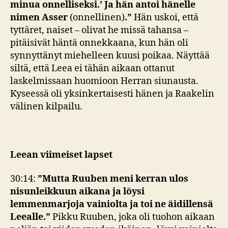
minua onnelliseksi.’ Ja hän antoi hänelle
nimen Asser
(onnellinen)
.”
Hän uskoi, että
tyttäret, naiset – olivat he missä tahansa –
pitäisivät häntä onnekkaana, kun hän oli
synnyttänyt miehelleen kuusi poikaa. Näyttää
siltä, että Leea ei tähän aikaan ottanut
laskelmissaan huomioon Herran siunausta.
Kyseessä oli yksinkertaisesti hänen ja Raakelin
välinen kilpailu.
Leean viimeiset lapset
30:14:
”Mutta Ruuben meni kerran ulos
nisunleikkuun aikana ja löysi
lemmenmarjoja vainiolta ja toi ne äidillensä
Leealle.”
Pikku Ruuben, joka oli tuohon aikaan