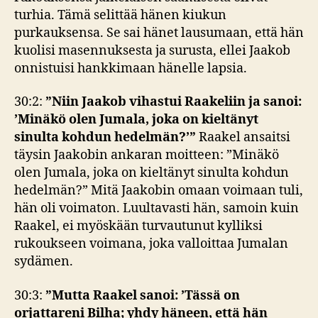
turhia. Tämä selittää hänen kiukun
purkauksensa. Se sai hänet lausumaan, että hän
kuolisi masennuksesta ja surusta, ellei Jaakob
onnistuisi hankkimaan hänelle lapsia.
30:2:
”Niin Jaakob vihastui Raakeliin ja sanoi:
’Minäkö olen Jumala, joka on kieltänyt
sinulta kohdun hedelmän?’”
Raakel ansaitsi
täysin Jaakobin ankaran moitteen: ”Minäkö
olen Jumala, joka on kieltänyt sinulta kohdun
hedelmän?” Mitä Jaakobin omaan voimaan tuli,
hän oli voimaton. Luultavasti hän, samoin kuin
Raakel, ei myöskään turvautunut kylliksi
rukoukseen voimana, joka valloittaa Jumalan
sydämen.
30:3:
”Mutta Raakel sanoi: ’Tässä on
orjattareni Bilha; yhdy häneen, että hän