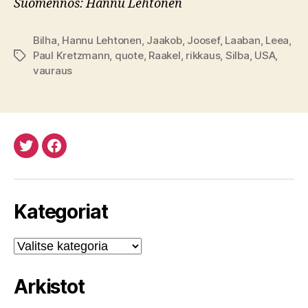
Suomennos: Hannu Lehtonen
Bilha
,
Hannu Lehtonen
,
Jaakob
,
Joosef
,
Laaban
,
Leea
,
Paul Kretzmann
,
quote
,
Raakel
,
rikkaus
,
Silba
,
USA
,
Avainsanat
vauraus
Twitteristä
Facebookista
Kategoriat
Kategoriat
Arkistot