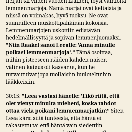
neljän tai viiden vuoden ikäinen, löysi vainiolta
lemmenmarjoja. Nämä marjat ovat keltaisia ja
niissä on voimakas, hyvä tuoksu. Ne ovat
suunnilleen muskottipähkinän kokoisia.
Lemmenmarjojen uskottiin edistävän
hedelmällisyyttä ja sopivan lemmenjuomaksi.
”Niin Raakel sanoi Leealle: ’Anna minulle
poikasi lemmenmarjoja’.”
Tämä osoittaa,
mihin pisteeseen näiden kahden naisen
välinen kateus oli kasvanut, kun he
turvautuivat jopa tuollaisiin luuloteltuihin
lääkkeisiin.
30:15:
”Leea vastasi hänelle: ’Eikö riitä, että
olet vienyt minulta mieheni, koska tahdot
ottaa vielä poikani lemmenmarjatkin?’
Siten
Leea kärsi siitä tunteesta, että häntä ei
rakastettu tai että häntä vain siedettiin