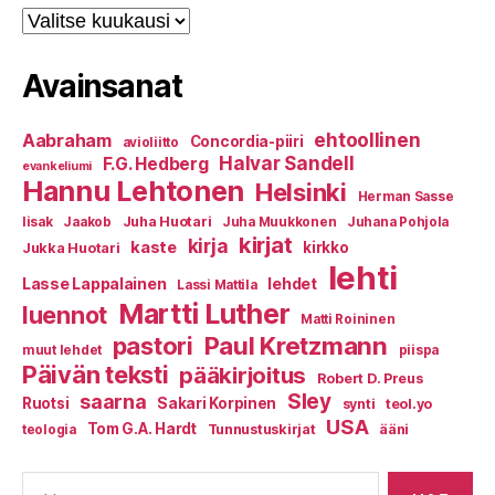
Arkistot
Avainsanat
ehtoollinen
Aabraham
Concordia-piiri
avioliitto
Halvar Sandell
F.G. Hedberg
evankeliumi
Hannu Lehtonen
Helsinki
Herman Sasse
Juha Huotari
Iisak
Jaakob
Juha Muukkonen
Juhana Pohjola
kirjat
kirja
kaste
kirkko
Jukka Huotari
lehti
Lasse Lappalainen
lehdet
Lassi Mattila
Martti Luther
luennot
Matti Roininen
Paul Kretzmann
pastori
muut lehdet
piispa
Päivän teksti
pääkirjoitus
Robert D. Preus
Sley
saarna
Ruotsi
Sakari Korpinen
synti
teol.yo
USA
Tom G.A. Hardt
Tunnustuskirjat
ääni
teologia
Haku: