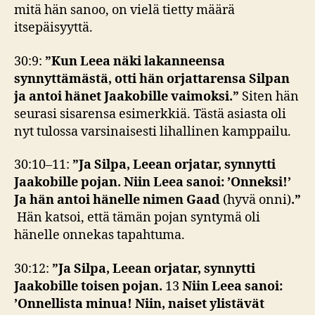
mitä hän sanoo, on vielä tietty määrä
itsepäisyyttä.
30:9:
”Kun Leea näki lakanneensa
synnyttämästä, otti hän orjattarensa Silpan
ja antoi hänet Jaakobille vaimoksi.”
Siten hän
seurasi sisarensa esimerkkiä. Tästä asiasta oli
nyt tulossa varsinaisesti lihallinen kamppailu.
30:10–11:
”Ja Silpa, Leean orjatar, synnytti
Jaakobille pojan. Niin Leea sanoi: ’Onneksi!’
Ja hän antoi hänelle nimen Gaad
(hyvä onni)
.”
Hän katsoi, että tämän pojan syntymä oli
hänelle onnekas tapahtuma.
30:12:
”Ja Silpa, Leean orjatar, synnytti
Jaakobille toisen pojan.
13
Niin Leea sanoi:
’Onnellista minua! Niin, naiset ylistävät