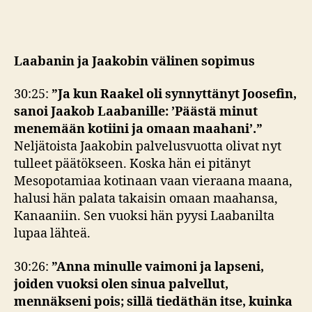
Laabanin ja Jaakobin välinen sopimus
30:25:
”Ja kun Raakel oli synnyttänyt Joosefin,
sanoi Jaakob Laabanille: ’Päästä minut
menemään kotiini ja omaan maahani’.”
Neljätoista Jaakobin palvelusvuotta olivat nyt
tulleet päätökseen. Koska hän ei pitänyt
Mesopotamiaa kotinaan vaan vieraana maana,
halusi hän palata takaisin omaan maahansa,
Kanaaniin. Sen vuoksi hän pyysi Laabanilta
lupaa lähteä.
30:26:
”Anna minulle vaimoni ja lapseni,
joiden vuoksi olen sinua palvellut,
mennäkseni pois; sillä tiedäthän itse, kuinka