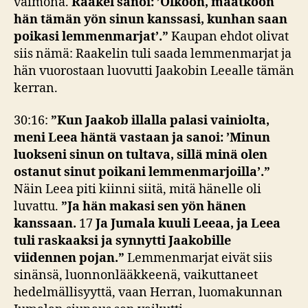
vaimona.
Raakel sanoi: ’Olkoon, maatkoon
hän tämän yön sinun kanssasi, kunhan saan
poikasi lemmenmarjat’.”
Kaupan ehdot olivat
siis nämä: Raakelin tuli saada lemmenmarjat ja
hän vuorostaan luovutti Jaakobin Leealle tämän
kerran.
30:16:
”
Kun Jaakob illalla palasi vainiolta,
meni Leea häntä vastaan ja sanoi: ’Minun
luokseni sinun on tultava, sillä minä olen
ostanut sinut poikani lemmenmarjoilla’.”
Näin Leea piti kiinni siitä, mitä hänelle oli
luvattu.
”Ja hän makasi sen yön hänen
kanssaan.
17
Ja Jumala kuuli Leeaa, ja Leea
tuli raskaaksi ja synnytti Jaakobille
viidennen pojan.”
Lemmenmarjat eivät siis
sinänsä, luonnonlääkkeenä, vaikuttaneet
hedelmällisyyttä, vaan Herran, luomakunnan