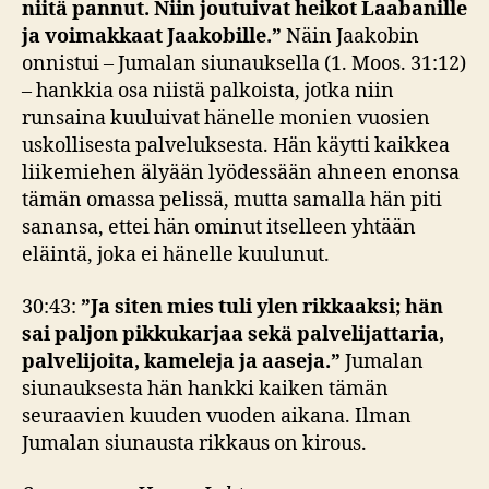
niitä pannut. Niin joutuivat heikot Laabanille
ja voimakkaat Jaakobille.”
Näin Jaakobin
onnistui – Jumalan siunauksella (1. Moos. 31:12)
– hankkia osa niistä palkoista, jotka niin
runsaina kuuluivat hänelle monien vuosien
uskollisesta palveluksesta. Hän käytti kaikkea
liikemiehen älyään lyödessään ahneen enonsa
tämän omassa pelissä, mutta samalla hän piti
sanansa, ettei hän ominut itselleen yhtään
eläintä, joka ei hänelle kuulunut.
30:43:
”Ja siten mies tuli ylen rikkaaksi; hän
sai paljon pikkukarjaa sekä palvelijattaria,
palvelijoita, kameleja ja aaseja.”
Jumalan
siunauksesta hän hankki kaiken tämän
seuraavien kuuden vuoden aikana. Ilman
Jumalan siunausta rikkaus on kirous.