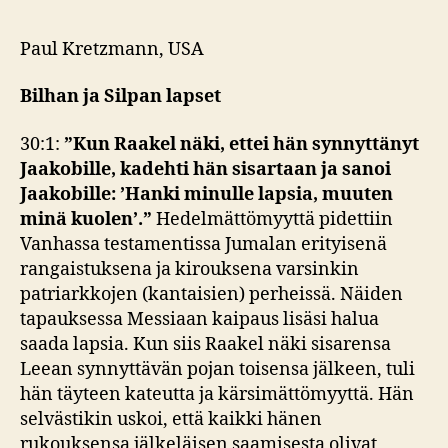
Paul Kretzmann, USA
Bilhan ja Silpan lapset
30:1:
”Kun Raakel näki, ettei hän synnyttänyt
Jaakobille, kadehti hän sisartaan ja sanoi
Jaakobille: ’Hanki minulle lapsia, muuten
minä kuolen’.”
Hedelmättömyyttä pidettiin
Vanhassa testamentissa Jumalan erityisenä
rangaistuksena ja kirouksena varsinkin
patriarkkojen (kantaisien) perheissä. Näiden
tapauksessa Messiaan kaipaus lisäsi halua
saada lapsia. Kun siis Raakel näki sisarensa
Leean synnyttävän pojan toisensa jälkeen, tuli
hän täyteen kateutta ja kärsimättömyyttä. Hän
selvästikin uskoi, että kaikki hänen
rukouksensa jälkeläisen saamisesta olivat