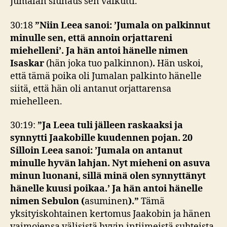
Jumalan siunaus sen vaikutti.
30:18
”Niin Leea sanoi: ’Jumala on palkinnut
minulle sen, että annoin orjattareni
miehelleni’. Ja hän antoi hänelle nimen
Isaskar
(hän joka tuo palkinnon)
.
Hän uskoi,
että tämä poika oli Jumalan palkinto hänelle
siitä, että hän oli antanut orjattarensa
miehelleen.
30:19:
”
Ja Leea tuli jälleen raskaaksi ja
synnytti Jaakobille kuudennen pojan. 20
Silloin Leea sanoi: ’Jumala on antanut
minulle hyvän lahjan. Nyt mieheni on asuva
minun luonani, sillä minä olen synnyttänyt
hänelle kuusi poikaa.’ Ja hän antoi hänelle
nimen Sebulon (
asuminen
).”
Tämä
yksityiskohtainen kertomus Jaakobin ja hänen
vaimojensa välisistä hyvin intiimeistä suhteista