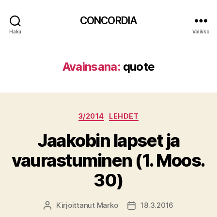
CONCORDIA
Haku
Valikko
Avainsana:
quote
Kategoriat
3/2014
LEHDET
Jaakobin lapset ja
vaurastuminen (1. Moos.
30)
Kirjoittanut
Marko
18.3.2016
Kirjoittaja
Julkaisupäivämäärä