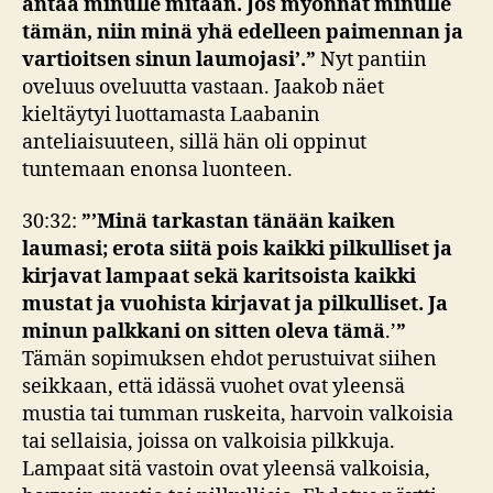
antaa minulle mitään. Jos myönnät minulle
tämän, niin minä yhä edelleen paimennan ja
vartioitsen sinun laumojasi’.”
Nyt pantiin
oveluus oveluutta vastaan. Jaakob näet
kieltäytyi luottamasta Laabanin
anteliaisuuteen, sillä hän oli oppinut
tuntemaan enonsa luonteen.
30:32:
”’Minä tarkastan tänään kaiken
laumasi; erota siitä pois kaikki pilkulliset ja
kirjavat lampaat sekä karitsoista kaikki
mustat ja vuohista kirjavat ja pilkulliset. Ja
minun palkkani on sitten oleva tämä
.’
”
Tämän sopimuksen ehdot perustuivat siihen
seikkaan, että idässä vuohet ovat yleensä
mustia tai tumman ruskeita, harvoin valkoisia
tai sellaisia, joissa on valkoisia pilkkuja.
Lampaat sitä vastoin ovat yleensä valkoisia,