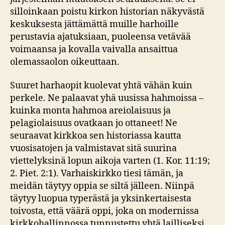
silloinkaan poistu kirkon historian näkyvästä
keskuksesta jättämättä muille harhoille
perustavia ajatuksiaan, puoleensa vetävää
voimaansa ja kovalla vaivalla ansaittua
olemassaolon oikeuttaan.
Suuret harhaopit kuolevat yhtä vähän kuin
perkele. Ne palaavat yhä uusissa hahmoissa –
kuinka monta hahmoa areiolaisuus ja
pelagiolaisuus ovatkaan jo ottaneet! Ne
seuraavat kirkkoa sen historiassa kautta
vuosisatojen ja valmistavat sitä suurina
viettelyksinä lopun aikoja varten (1. Kor. 11:19;
2. Piet. 2:1). Varhaiskirkko tiesi tämän, ja
meidän täytyy oppia se siltä jälleen. Niinpä
täytyy luopua typerästä ja yksinkertaisesta
toivosta, että väärä oppi, joka on modernissa
kirkkohallinnossa tunnustettu yhtä lailliseksi