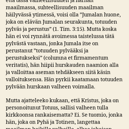
että tässä valheellisuuden ja harhan
maailmassa, suhteellisuuden maailman
häilyvässä ytimessä, voisi olla ”Jumalan huone,
joka on elävän Jumalan seurakunta, totuuden
pylväs ja perustus” (1. Tim. 3:15). Mutta koska
hän ei voi rynnätä avoimessa taistelussa tätä
pylvästä vastaan, jonka Jumala itse on
perustanut ”totuuden pylvääksi ja
perustukseksi” (columna et firmamentum
veritatis), hän hiipii hurskauden naamion alla
ja valloittaa aseman tehdäkseen siitä käsin
valloituksensa. Hän pyrkii kaatamaan totuuden
pylvään hurskaan valheen voimalla.
Mutta ajatteleeko kukaan, että Kristus, joka on
personoitunut Totuus, sallisi valheen tulla
kirkkoonsa rankaisematta? Ei. Se tuomio, jonka
hän, joka on Pyhä ja Totinen, langettaa