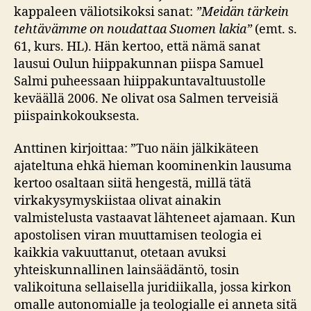
kappaleen väliotsikoksi sanat:
”Meidän tärkein
tehtävämme on noudattaa Suomen lakia”
(emt. s.
61, kurs. HL). Hän kertoo, että nämä sanat
lausui Oulun hiippakunnan piispa Samuel
Salmi puheessaan hiippakuntavaltuustolle
keväällä 2006. Ne olivat osa Salmen terveisiä
piispainkokouksesta.
Anttinen kirjoittaa: ”Tuo näin jälkikäteen
ajateltuna ehkä hieman koominenkin lausuma
kertoo osaltaan siitä hengestä, millä tätä
virkakysymyskiistaa olivat ainakin
valmistelusta vastaavat lähteneet ajamaan. Kun
apostolisen viran muuttamisen teologia ei
kaikkia vakuuttanut, otetaan avuksi
yhteiskunnallinen lainsäädäntö, tosin
valikoituna sellaisella juridiikalla, jossa kirkon
omalle autonomialle ja teologialle ei anneta sitä