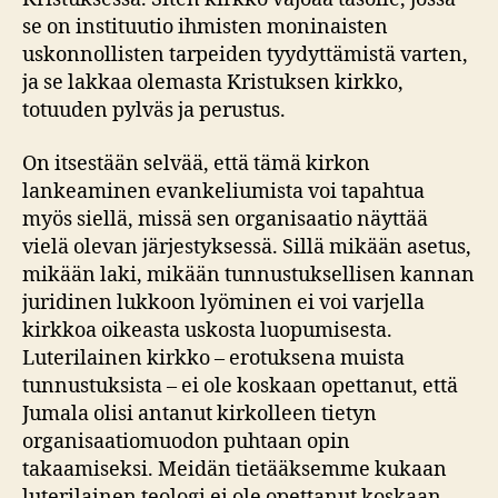
se on instituutio ihmisten moninaisten
uskonnollisten tarpeiden tyydyttämistä varten,
ja se lakkaa olemasta Kristuksen kirkko,
totuuden pylväs ja perustus.
On itsestään selvää, että tämä kirkon
lankeaminen evankeliumista voi tapahtua
myös siellä, missä sen organisaatio näyttää
vielä olevan järjestyksessä. Sillä mikään asetus,
mikään laki, mikään tunnustuksellisen kannan
juridinen lukkoon lyöminen ei voi varjella
kirkkoa oikeasta uskosta luopumisesta.
Luterilainen kirkko – erotuksena muista
tunnustuksista – ei ole koskaan opettanut, että
Jumala olisi antanut kirkolleen tietyn
organisaatiomuodon puhtaan opin
takaamiseksi. Meidän tietääksemme kukaan
luterilainen teologi ei ole opettanut koskaan