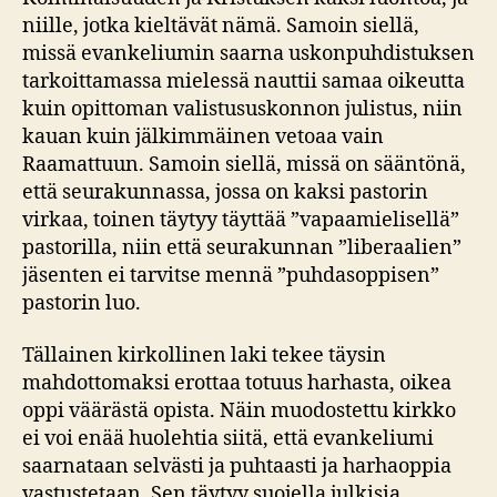
niille, jotka kieltävät nämä. Samoin siellä,
missä evankeliumin saarna uskonpuhdistuksen
tarkoittamassa mielessä nauttii samaa oikeutta
kuin opittoman valistususkonnon julistus, niin
kauan kuin jälkimmäinen vetoaa vain
Raamattuun. Samoin siellä, missä on sääntönä,
että seurakunnassa, jossa on kaksi pastorin
virkaa, toinen täytyy täyttää ”vapaamielisellä”
pastorilla, niin että seurakunnan ”liberaalien”
jäsenten ei tarvitse mennä ”puhdasoppisen”
pastorin luo.
Tällainen kirkollinen laki tekee täysin
mahdottomaksi erottaa totuus harhasta, oikea
oppi väärästä opista. Näin muodostettu kirkko
ei voi enää huolehtia siitä, että evankeliumi
saarnataan selvästi ja puhtaasti ja harhaoppia
vastustetaan. Sen täytyy suojella julkisia