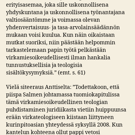
erityisasemaa, joka sille uskonnollisena
yhdyskuntana ja uskonnollisena työnantajana
valtiosääntömme ja voimassa olevan
yhdenvertaisuus- ja tasa-arvolainsäädännön
mukaan voisi kuulua. Kun näin oikaistaan
mutkat suoriksi, niin päästään helpommin
tarkastelemaan papin työtä pelkästään
virkamiesoikeudellisesti ilman hankalia
tunnustuksellisia ja teologisia
sisältökysymyksiä.” (emt. s. 61)
Vielä siteeraus Anttiselta: ”Todettakoon, että
piispa Salmen johtamassa tuomiokapitulissa
tämä virkamiesoikeudellinen teologian
puhdistaminen juridiikasta vietiin huippuunsa
erään virkateologiseen kiistaan liittyneen
kurinpitoasian yhteydessä syksyllä 2008. Kun
kantelun kohteena ollut pappi vetosi