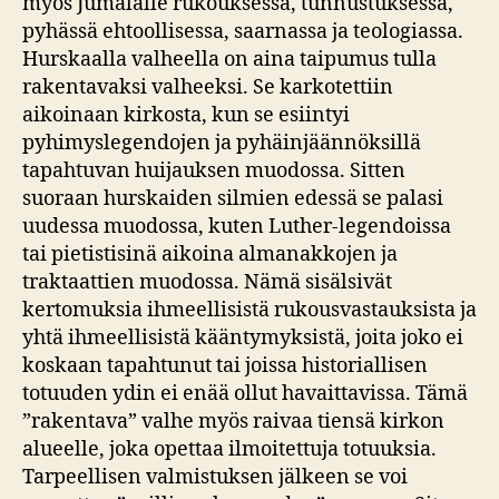
myös Jumalalle rukouksessa, tunnustuksessa,
pyhässä ehtoollisessa, saarnassa ja teologiassa.
Hurskaalla valheella on aina taipumus tulla
rakentavaksi valheeksi. Se karkotettiin
aikoinaan kirkosta, kun se esiintyi
pyhimyslegendojen ja pyhäinjäännöksillä
tapahtuvan huijauksen muodossa. Sitten
suoraan hurskaiden silmien edessä se palasi
uudessa muodossa, kuten Luther-legendoissa
tai pietistisinä aikoina almanakkojen ja
traktaattien muodossa. Nämä sisälsivät
kertomuksia ihmeellisistä rukousvastauksista ja
yhtä ihmeellisistä kääntymyksistä, joita joko ei
koskaan tapahtunut tai joissa historiallisen
totuuden ydin ei enää ollut havaittavissa. Tämä
”rakentava” valhe myös raivaa tiensä kirkon
alueelle, joka opettaa ilmoitettuja totuuksia.
Tarpeellisen valmistuksen jälkeen se voi