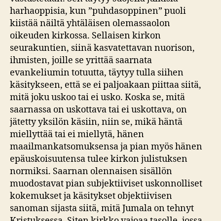
harhaoppisia, kun ”puhdasoppinen” puoli
kiistää näiltä yhtäläisen olemassaolon
oikeuden kirkossa. Sellaisen kirkon
seurakuntien, siinä kasvatettavan nuorison,
ihmisten, joille se yrittää saarnata
evankeliumin totuutta, täytyy tulla siihen
käsitykseen, että se ei paljoakaan piittaa siitä,
mitä joku uskoo tai ei usko. Koska se, mitä
saarnassa on uskottava tai ei uskottava, on
jätetty yksilön käsiin, niin se, mikä häntä
miellyttää tai ei miellytä, hänen
maailmankatsomuksensa ja pian myös hänen
epäuskoisuutensa tulee kirkon julistuksen
normiksi. Saarnan olennaisen sisällön
muodostavat pian subjektiiviset uskonnolliset
kokemukset ja käsitykset objektiivisen
sanoman sijasta siitä, mitä Jumala on tehnyt
Kristuksessa. Siten kirkko vajoaa tasolle, jossa