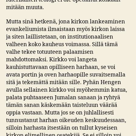
mitään muuta.
Mutta sinä hetkenä, jona kirkon lankeaminen
evankeliumista ilmaistaan myös kirkon laissa
ja siten laillistetaan, on institutionaalisen
valheen koko kauheus voimassa. Sillä tämä
valhe tekee totuuteen palaamisen
mahdottomaksi. Kirkko voi langeta
kauhistuttavaan opilliseen harhaan, se voi
avata portin ja oven harhaopille suvaitsemalla
sitä ja tekemättä mitään sille. Pyhän Hengen
avulla sellainen kirkko voi myöhemmin katua,
palata puhtaaseen Jumalan sanaan ja ryhtyä
tämän sanan käskemään taisteluun väärää
oppia vastaan. Mutta jos se on juhlallisesti
tunnustanut harhan oikeuden keskuudessaan,
silloin harhasta itsestään on tullut kyseisen
kirkon elimellinen osatekijä. Se ei silloin voi