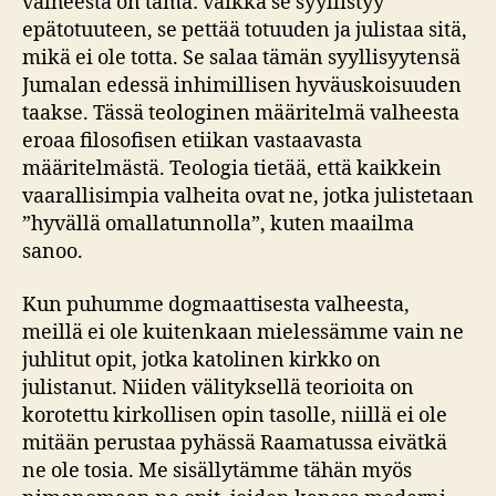
valheesta on tämä: vaikka se syyllistyy
epätotuuteen, se pettää totuuden ja julistaa sitä,
mikä ei ole totta. Se salaa tämän syyllisyytensä
Jumalan edessä inhimillisen hyväuskoisuuden
taakse. Tässä teologinen määritelmä valheesta
eroaa filosofisen etiikan vastaavasta
määritelmästä. Teologia tietää, että kaikkein
vaarallisimpia valheita ovat ne, jotka julistetaan
”hyvällä omallatunnolla”, kuten maailma
sanoo.
Kun puhumme dogmaattisesta valheesta,
meillä ei ole kuitenkaan mielessämme vain ne
juhlitut opit, jotka katolinen kirkko on
julistanut. Niiden välityksellä teorioita on
korotettu kirkollisen opin tasolle, niillä ei ole
mitään perustaa pyhässä Raamatussa eivätkä
ne ole tosia. Me sisällytämme tähän myös