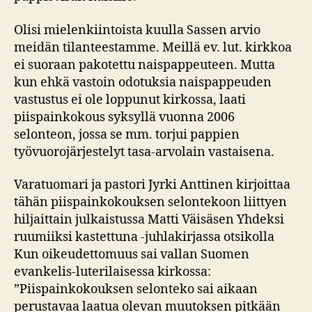
Olisi mielenkiintoista kuulla Sassen arvio
meidän tilanteestamme. Meillä ev. lut. kirkkoa
ei suoraan pakotettu naispappeuteen. Mutta
kun ehkä vastoin odotuksia naispappeuden
vastustus ei ole loppunut kirkossa, laati
piispainkokous syksyllä vuonna 2006
selonteon, jossa se mm. torjui pappien
työvuorojärjestelyt tasa-arvolain vastaisena.
Varatuomari ja pastori Jyrki Anttinen kirjoittaa
tähän piispainkokouksen selontekoon liittyen
hiljaittain julkaistussa Matti Väisäsen Yhdeksi
ruumiiksi kastettuna -juhlakirjassa otsikolla
Kun oikeudettomuus sai vallan Suomen
evankelis-luterilaisessa kirkossa:
”Piispainkokouksen selonteko sai aikaan
perustavaa laatua olevan muutoksen pitkään