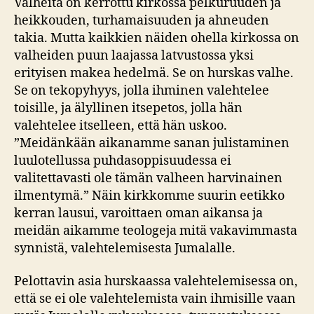
Valheita on kerrottu kirkossa pelkuruuden ja
heikkouden, turhamaisuuden ja ahneuden
takia. Mutta kaikkien näiden ohella kirkossa on
valheiden puun laajassa latvustossa yksi
erityisen makea hedelmä. Se on hurskas valhe.
Se on tekopyhyys, jolla ihminen valehtelee
toisille, ja älyllinen itsepetos, jolla hän
valehtelee itselleen, että hän uskoo.
”Meidänkään aikanamme sanan julistaminen
luulotellussa puhdasoppisuudessa ei
valitettavasti ole tämän valheen harvinainen
ilmentymä.” Näin kirkkomme suurin eetikko
kerran lausui, varoittaen oman aikansa ja
meidän aikamme teologeja mitä vakavimmasta
synnistä, valehtelemisesta Jumalalle.
Pelottavin asia hurskaassa valehtelemisessa on,
että se ei ole valehtelemista vain ihmisille vaan