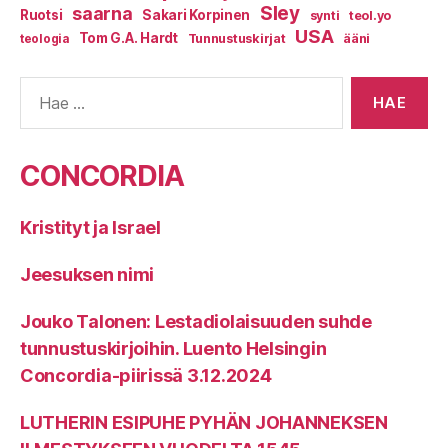
Sley
saarna
Ruotsi
Sakari Korpinen
synti
teol.yo
USA
Tom G.A. Hardt
Tunnustuskirjat
ääni
teologia
Haku:
CONCORDIA
Kristityt ja Israel
Jeesuksen nimi
Jouko Talonen: Lestadiolaisuuden suhde
tunnustuskirjoihin. Luento Helsingin
Concordia-piirissä 3.12.2024
LUTHERIN ESIPUHE PYHÄN JOHANNEKSEN