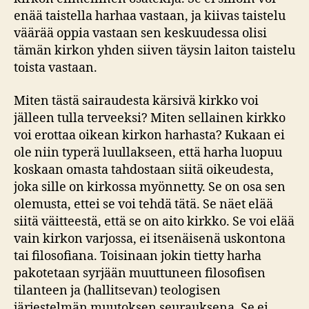
enää taistella harhaa vastaan, ja kiivas taistelu
väärää oppia vastaan sen keskuudessa olisi
tämän kirkon yhden siiven täysin laiton taistelu
toista vastaan.
Miten tästä sairaudesta kärsivä kirkko voi
jälleen tulla terveeksi? Miten sellainen kirkko
voi erottaa oikean kirkon harhasta? Kukaan ei
ole niin typerä luullakseen, että harha luopuu
koskaan omasta tahdostaan siitä oikeudesta,
joka sille on kirkossa myönnetty. Se on osa sen
olemusta, ettei se voi tehdä tätä. Se näet elää
siitä väitteestä, että se on aito kirkko. Se voi elää
vain kirkon varjossa, ei itsenäisenä uskontona
tai filosofiana. Toisinaan jokin tietty harha
pakotetaan syrjään muuttuneen filosofisen
tilanteen ja (hallitsevan) teologisen
järjestelmän muutoksen seurauksena. Se ei