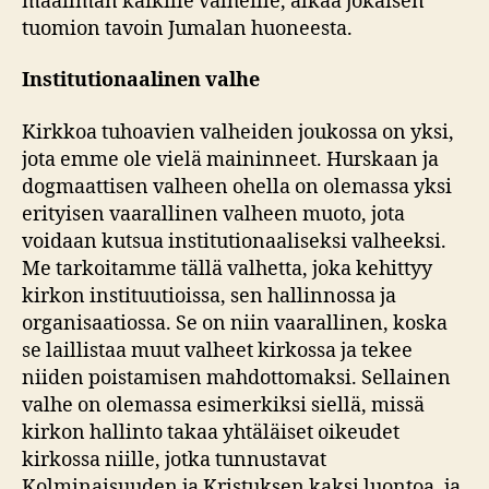
maailman kaikille valheille, alkaa jokaisen
tuomion tavoin Jumalan huoneesta.
Institutionaalinen valhe
Kirkkoa tuhoavien valheiden joukossa on yksi,
jota emme ole vielä maininneet. Hurskaan ja
dogmaattisen valheen ohella on olemassa yksi
erityisen vaarallinen valheen muoto, jota
voidaan kutsua institutionaaliseksi valheeksi.
Me tarkoitamme tällä valhetta, joka kehittyy
kirkon instituutioissa, sen hallinnossa ja
organisaatiossa. Se on niin vaarallinen, koska
se laillistaa muut valheet kirkossa ja tekee
niiden poistamisen mahdottomaksi. Sellainen
valhe on olemassa esimerkiksi siellä, missä
kirkon hallinto takaa yhtäläiset oikeudet
kirkossa niille, jotka tunnustavat
Kolminaisuuden ja Kristuksen kaksi luontoa, ja