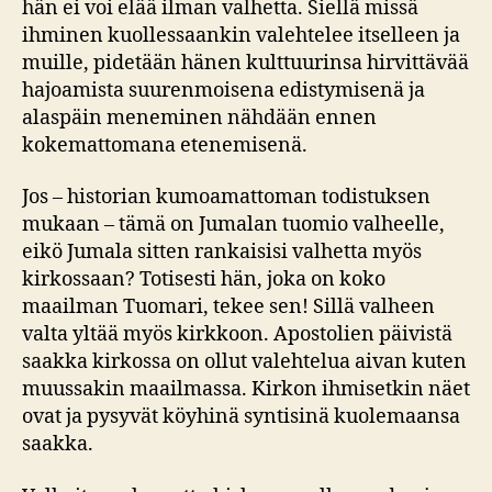
hän ei voi elää ilman valhetta. Siellä missä
ihminen kuollessaankin valehtelee itselleen ja
muille, pidetään hänen kulttuurinsa hirvittävää
hajoamista suurenmoisena edistymisenä ja
alaspäin meneminen nähdään ennen
kokemattomana etenemisenä.
Jos – historian kumoamattoman todistuksen
mukaan – tämä on Jumalan tuomio valheelle,
eikö Jumala sitten rankaisisi valhetta myös
kirkossaan? Totisesti hän, joka on koko
maailman Tuomari, tekee sen! Sillä valheen
valta yltää myös kirkkoon. Apostolien päivistä
saakka kirkossa on ollut valehtelua aivan kuten
muussakin maailmassa. Kirkon ihmisetkin näet
ovat ja pysyvät köyhinä syntisinä kuolemaansa
saakka.