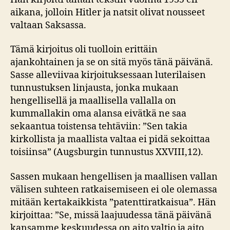
aikana, jolloin Hitler ja natsit olivat nousseet
valtaan Saksassa.
Tämä kirjoitus oli tuolloin erittäin
ajankohtainen ja se on sitä myös tänä päivänä.
Sasse alleviivaa kirjoituksessaan luterilaisen
tunnustuksen linjausta, jonka mukaan
hengellisellä ja maallisella vallalla on
kummallakin oma alansa eivätkä ne saa
sekaantua toistensa tehtäviin: ”Sen takia
kirkollista ja maallista valtaa ei pidä sekoittaa
toisiinsa” (Augsburgin tunnustus XXVIII,12).
Sassen mukaan hengellisen ja maallisen vallan
välisen suhteen ratkaisemiseen ei ole olemassa
mitään kertakaikkista ”patenttiratkaisua”. Hän
kirjoittaa: ”Se, missä laajuudessa tänä päivänä
kansamme keskuudessa on aito valtio ja aito