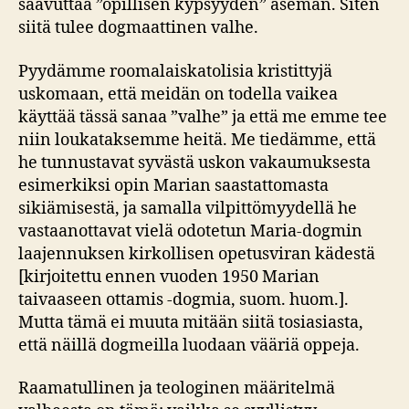
saavuttaa ”opillisen kypsyyden” aseman. Siten
siitä tulee dogmaattinen valhe.
Pyydämme roomalaiskatolisia kristittyjä
uskomaan, että meidän on todella vaikea
käyttää tässä sanaa ”valhe” ja että me emme tee
niin loukataksemme heitä. Me tiedämme, että
he tunnustavat syvästä uskon vakaumuksesta
esimerkiksi opin Marian saastattomasta
sikiämisestä, ja samalla vilpittömyydellä he
vastaanottavat vielä odotetun Maria-dogmin
laajennuksen kirkollisen opetusviran kädestä
[kirjoitettu ennen vuoden 1950 Marian
taivaaseen ottamis -dogmia, suom. huom.].
Mutta tämä ei muuta mitään siitä tosiasiasta,
että näillä dogmeilla luodaan vääriä oppeja.
Raamatullinen ja teologinen määritelmä