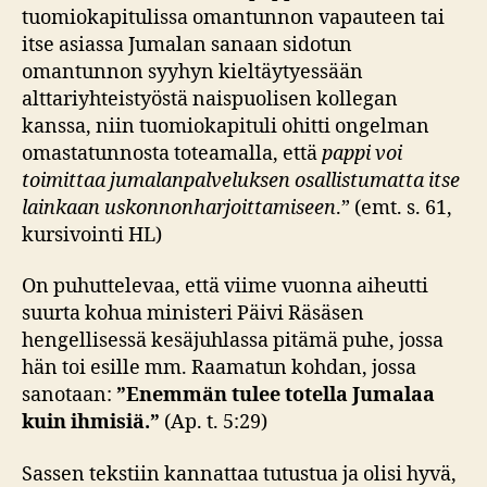
tuomiokapitulissa omantunnon vapauteen tai
itse asiassa Jumalan sanaan sidotun
omantunnon syyhyn kieltäytyessään
alttariyhteistyöstä naispuolisen kollegan
kanssa, niin tuomiokapituli ohitti ongelman
omastatunnosta toteamalla, että
pappi voi
toimittaa jumalanpalveluksen osallistumatta itse
lainkaan uskonnonharjoittamiseen
.” (emt. s. 61,
kursivointi HL)
On puhuttelevaa, että viime vuonna aiheutti
suurta kohua ministeri Päivi Räsäsen
hengellisessä kesäjuhlassa pitämä puhe, jossa
hän toi esille mm. Raamatun kohdan, jossa
sanotaan:
”Enemmän tulee totella Jumalaa
kuin ihmisiä.”
(Ap. t. 5:29)
Sassen tekstiin kannattaa tutustua ja olisi hyvä,