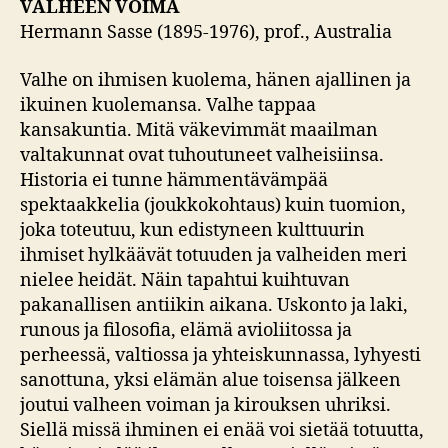
VALHEEN VOIMA
Hermann Sasse (1895-1976), prof., Australia
Valhe on ihmisen kuolema, hänen ajallinen ja
ikuinen kuolemansa. Valhe tappaa
kansakuntia. Mitä väkevimmät maailman
valtakunnat ovat tuhoutuneet valheisiinsa.
Historia ei tunne hämmentävämpää
spektaakkelia (joukkokohtaus) kuin tuomion,
joka toteutuu, kun edistyneen kulttuurin
ihmiset hylkäävät totuuden ja valheiden meri
nielee heidät. Näin tapahtui kuihtuvan
pakanallisen antiikin aikana. Uskonto ja laki,
runous ja filosofia, elämä avioliitossa ja
perheessä, valtiossa ja yhteiskunnassa, lyhyesti
sanottuna, yksi elämän alue toisensa jälkeen
joutui valheen voiman ja kirouksen uhriksi.
Siellä missä ihminen ei enää voi sietää totuutta,