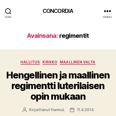
CONCORDIA
Haku
Valikko
Avainsana:
regimentit
Kategoriat
HALLITUS
KIRKKO
MAALLINEN VALTA
Hengellinen ja maallinen
regimentti luterilaisen
opin mukaan
Kirjoittanut
HannuL
11.4.2014
Kirjoittaja
Julkaisupäivämäärä