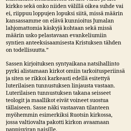
kirkko sekä onko niiden välillä oikea suhde vai
ei, riippuu loppujen lopuksi siitä, missä määrin
kansassamme on elävä kunnioitus Jumalan
lahjomattomia käskyjä kohtaan sekä missä
määrin usko pelastavaan evankeliumiin
syntien anteeksisaamisesta Kristuksen tähden
on todellisuutta.”
Sassen kirjoituksen syntyaikana natsihallinto
pyrki alistamaan kirkot omiin tarkoitusperiinsä
ja siten se rikkoi karkeasti edellä esitettyä
luterilaisen tunnustuksen linjausta vastaan.
Luterilaisen tunnustuksen takana seisseet
teologit ja maallikot eivät voineet suostua
tällaiseen. Sasse näki vastaavan tilanteen
myöhemmin esimerkiksi Ruotsin kirkossa,
jossa valtiovalta pakotti kirkon avaamaan
pappisviran naisille.