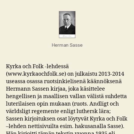
Herman Sasse
Kyrka och Folk -lehdessä
(www.kyrkaochfolk.se) on julkaistu 2013-2014
useassa osassa ruotsinkielisenä käännöksenä
Hermann Sassen kirjaa, joka käsittelee
hengellisen ja maallisen vallan välistä suhdetta
luterilaisen opin mukaan (ruots. Andligt och
världsligt regemente enligt luthersk lära;
Sassen kirjoituksen osat löytyvät Kyrka och Folk
–lehden nettisivuilta esim. hakusanalla Sasse).
Hän kirjoitti tämän tekstin vuonna 1935 eli