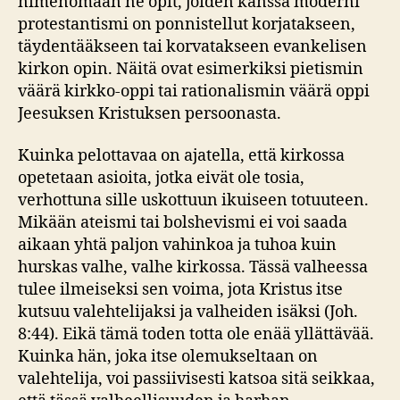
nimenomaan ne opit, joiden kanssa moderni
protestantismi on ponnistellut korjatakseen,
täydentääkseen tai korvatakseen evankelisen
kirkon opin. Näitä ovat esimerkiksi pietismin
väärä kirkko-oppi tai rationalismin väärä oppi
Jeesuksen Kristuksen persoonasta.
Kuinka pelottavaa on ajatella, että kirkossa
opetetaan asioita, jotka eivät ole tosia,
verhottuna sille uskottuun ikuiseen totuuteen.
Mikään ateismi tai bolshevismi ei voi saada
aikaan yhtä paljon vahinkoa ja tuhoa kuin
hurskas valhe, valhe kirkossa. Tässä valheessa
tulee ilmeiseksi sen voima, jota Kristus itse
kutsuu valehtelijaksi ja valheiden isäksi (Joh.
8:44). Eikä tämä toden totta ole enää yllättävää.
Kuinka hän, joka itse olemukseltaan on
valehtelija, voi passiivisesti katsoa sitä seikkaa,