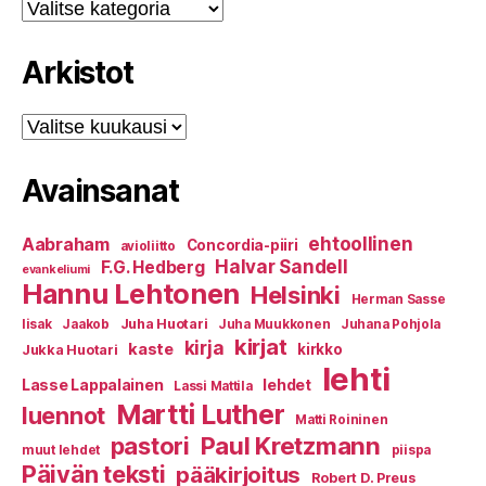
Kategoriat
Arkistot
Arkistot
Avainsanat
ehtoollinen
Aabraham
Concordia-piiri
avioliitto
Halvar Sandell
F.G. Hedberg
evankeliumi
Hannu Lehtonen
Helsinki
Herman Sasse
Juha Huotari
Iisak
Jaakob
Juha Muukkonen
Juhana Pohjola
kirjat
kirja
kaste
kirkko
Jukka Huotari
lehti
Lasse Lappalainen
lehdet
Lassi Mattila
Martti Luther
luennot
Matti Roininen
Paul Kretzmann
pastori
muut lehdet
piispa
Päivän teksti
pääkirjoitus
Robert D. Preus