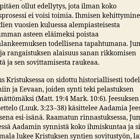
 pitäen ollut edellytys, jota ilman koko
sprosessi ei voisi toimia. Ihmisen kehittymin
dien vuosien kuluessa alempiasteisesta
mman asteen eläimeksi poistaa
nlankeemuksen todellisena tapahtumana. Ju
 ja rangaistuksen alaisuus sanan rikkomisen
tä ja sen sovittamisesta raukeaa.
s Kristuksessa on sidottu historiallisesti todel
in ja Eevaan, joiden synti teki pelastuksen
mättömäksi (Matt. 19:4 Mark. 10:6). Jeesuksen
ettelo (Luuk. 3:23–38) käsittelee Aadamia Je
isena esi-isänä. Raamatun rinnastuksessa, J
essä Aadamin synnistä koko ihmiskuntaa ja si
umala lukee Kristuksen syntien sovitustyön, la