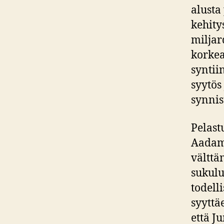
alusta
kehity
miljar
korkea
syntii
syytös
synnis
Pelastu
Aadami
välttä
sukulu
todell
syyttä
että J