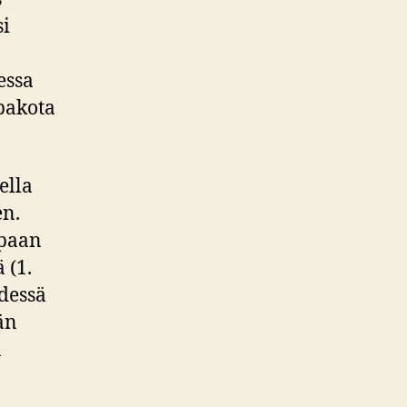
si
essa
 pakota
ella
n.
apaan
 (1.
dessä
vän
n