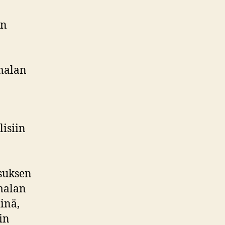
en
malan
lisiin
esuksen
umalan
inä,
in