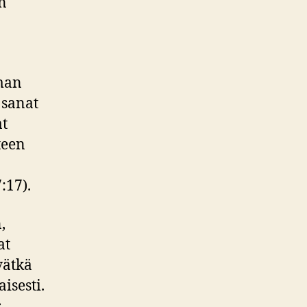
n
man
 sanat
at
teen
:17).
,
at
vätkä
isesti.
s