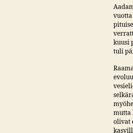
Aadam 
vuotta
pituis
verrat
kuusi 
tuli p
Raamat
evoluu
vesiel
selkära
myöhem
mutta 
olivat
kasvil