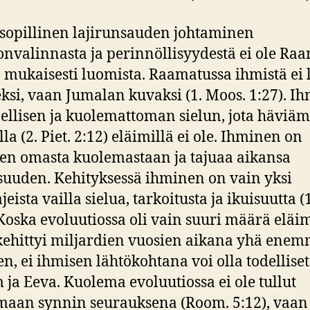
sopillinen lajirunsauden johtaminen
nvalinnasta ja perinnöllisyydestä ei ole Ra
a mukaisesti luomista. Raamatussa ihmistä ei 
ksi, vaan Jumalan kuvaksi (1. Moos. 1:27). I
rjellisen ja kuolemattoman sielun, jota häviä
la (2. Piet. 2:12) eläimillä ei ole. Ihminen on
nen omasta kuolemastaan ja tajuaa aikansa
isuuden. Kehityksessä ihminen on vain yksi
jeista vailla sielua, tarkoitusta ja ikuisuutta (
 Koska evoluutiossa oli vain suuri määrä eläim
 kehittyi miljardien vuosien aikana yhä ene
n, ei ihmisen lähtökohtana voi olla todelliset
ja Eeva. Kuolema evoluutiossa ei ole tullut
aan synnin seurauksena (Room. 5:12), vaan