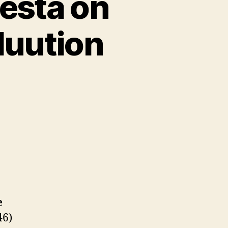
esta on
luution
rä
e
46)