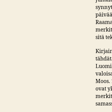
synnyt
päivää’
Raamat
merkit
sitä te
Kirjai
tähdä
Luomis
valois
Moos. 
ovat yk
merkit
samass