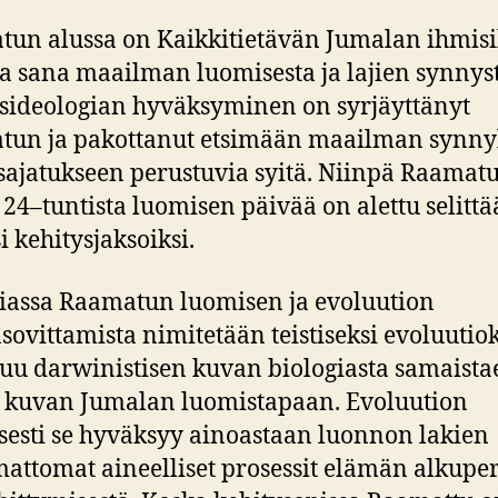
un alussa on Kaikkitietävän Jumalan ihmisi
 sana maailman luomisesta ja lajien synnyst
sideologian hyväksyminen on syrjäyttänyt
un ja pakottanut etsimään maailman synny
sajatukseen perustuvia syitä. Niinpä Raamat
 24–tuntista luomisen päivää on alettu selittä
i kehitysjaksoiksi.
iassa Raamatun luomisen ja evoluution
sovittamista nimitetään teistiseksi evoluutiok
u darwinistisen kuvan biologiasta samaista
 kuvan Jumalan luomistapaan. Evoluution
esti se hyväksyy ainoastaan luonnon lakien
attomat aineelliset prosessit elämän alkuper