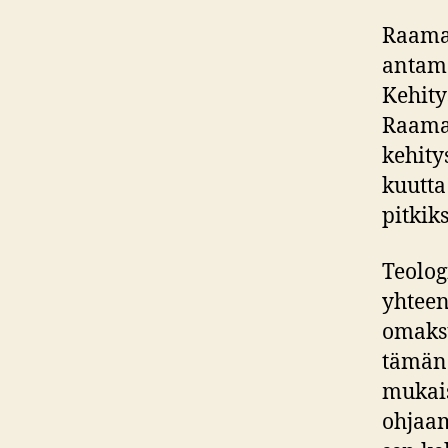
Raamat
antama
Kehity
Raamat
kehity
kuutta
pitkiks
Teolog
yhteen
omaksu
tämän
mukais
ohjaam