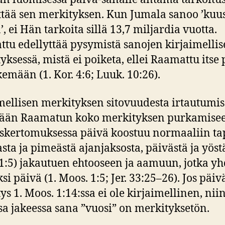
tää sen merkityksen. Kun Jumala sanoo ’kuu
, ei Hän tarkoita sillä 13,7 miljardia vuotta.
tu edellyttää pysymistä sanojen kirjaimellis
yksessä, mistä ei poiketa, ellei Raamattu itse
kemään (1. Kor. 4:6; Luuk. 10:26).
mellisen merkityksen sitovuudesta irtautumis
tään Raamatun koko merkityksen purkamisee
kertomuksessa päivä koostuu normaaliin t
asta ja pimeästä ajanjaksosta, päivästä ja yöstä
1:5) jakautuen ehtooseen ja aamuun, jotka yh
si päivä (1. Moos. 1:5; Jer. 33:25–26). Jos päi
ys 1. Moos. 1:14:ssa ei ole kirjaimellinen, nii
a jakeessa sana ”vuosi” on merkityksetön.