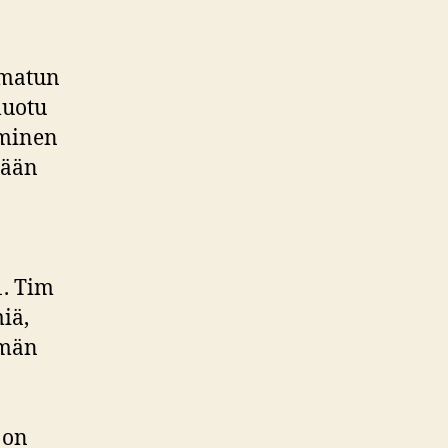
amatun
luotu
hminen
mään
1. Tim
iä,
mmän
 on