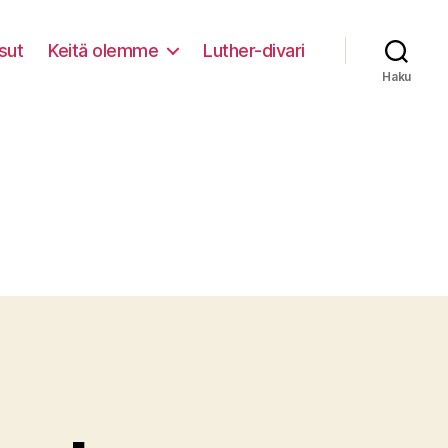
sut
Keitä olemme
Luther-divari
Haku