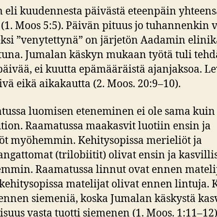
eli kuudennesta päivästä eteenpäin yhteens
 (1. Moos 5:5). Päivän pituus jo tuhannenkin
eksi ”venytettynä” on järjetön Aadamin elini
tuna. Jumalan käskyn mukaan työtä tuli tehd
päivää, ei kuutta epämääräistä ajanjaksoa. L
äivä eikä aikakautta (2. Moos. 20:9–10).
ussa luomisen eteneminen ei ole sama kuin
tion. Raamatussa maakasvit luotiin ensin ja
iöt myöhemmin. Kehitysopissa merieliöt ja
ngattomat (trilobiitit) olivat ensin ja kasvill
min. Raamatussa linnut ovat ennen matelij
kehitysopissa matelijat olivat ennen lintuja. 
 ennen siemeniä, koska Jumalan käskystä kas
lisuus vasta tuotti siemenen (1. Moos. 1:11–12)