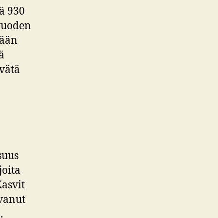
ä 930
 vuoden
kään
ä
evätä
isuus
oita
Kasvit
vanut
.