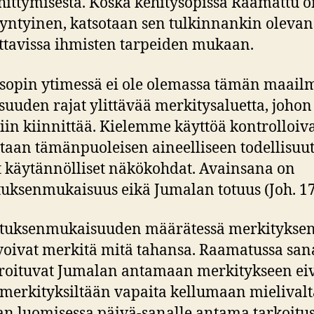
hittymisestä. Koska kehitysopissa Raamattu o
yntyinen, katsotaan sen tulkinnankin olevan
tavissa ihmisten tarpeiden mukaan.
sopin ytimessä ei ole olemassa tämän maail
isuuden rajat ylittävää merkitysaluetta, johon
siin kiinnittää. Kielemme käyttöä kontrolloiv
taan tämänpuoleisen aineelliseen todellisuu
t käytännölliset näkökohdat. Avainsana on
tuksenmukaisuus eikä Jumalan totuus (Joh. 17
ituksenmukaisuuden määrätessä merkityksen
voivat merkitä mitä tahansa. Raamatussa san
oituvat Jumalan antamaan merkitykseen ei
 merkityksiltään vapaita kellumaan mielivalta
n luomisessa päivä-sanalle antama tarkoitu