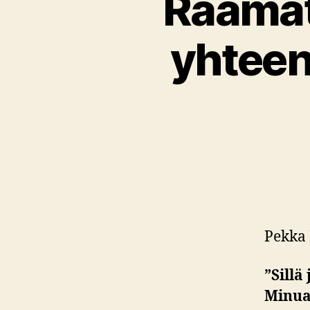
Raamat
yhteen
Pekka 
”Sillä
Minua;