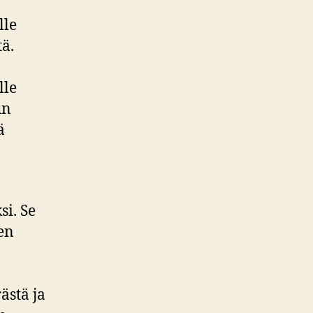
lle
ä.
lle
un
ä
si. Se
en
ästä ja