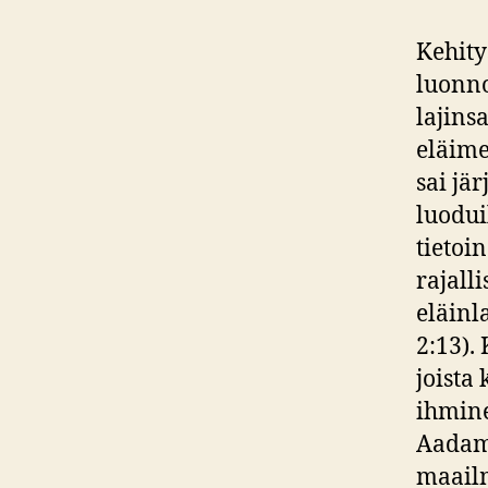
Kehity
luonno
lajins
eläime
sai jä
luoduil
tietoi
rajall
eläinla
2:13).
joista
ihmine
Aadam 
maailm