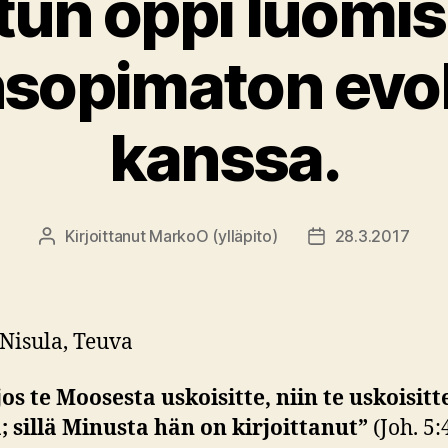
un oppi luomis
sopimaton evo
kanssa.
Kirjoittanut
MarkoO (ylläpito)
28.3.2017
Kirjoittaja
Julkaisupäivämää
Nisula, Teuva
 jos te Moosesta uskoisitte, niin te uskoisitt
 sillä Minusta hän on kirjoittanut”
(Joh. 5: