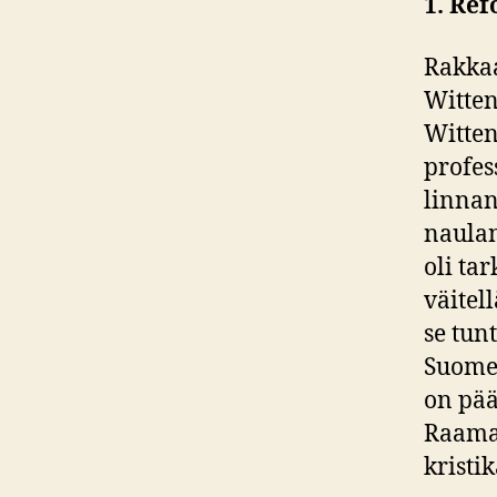
1. Ref
Rakkaa
Witten
Witten
profes
linnan
naulan
oli ta
väitel
se tunt
Suomes
on pää
Raamat
kristi