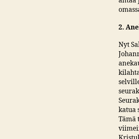
antaa 
omassa
2. An
Nyt S
Johann
anekau
kilaht
selvil
seurak
Seurak
katua 
Tämä t
viimei
Kristu