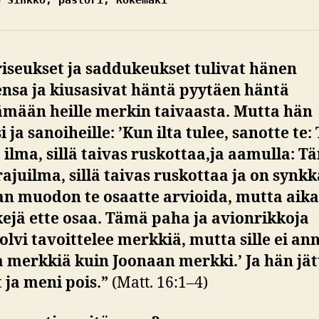
riseukset ja saddukeukset tulivat hänen
nsa ja kiusasivat häntä pyytäen häntä
ämään heille merkin taivaasta. Mutta hän
i ja sanoiheille: ’Kun ilta tulee, sanotte te:
 ilma, sillä taivas ruskottaa,ja aamulla: T
rajuilma, sillä taivas ruskottaa ja on synkk
an muodon te osaatte arvioida, mutta aika
ejä ette osaa. Tämä paha ja avionrikkoja
lvi tavoittelee merkkiä, mutta sille ei an
merkkiä kuin Joonaan merkki.’ Ja hän jät
 ja meni pois.”
(Matt. 16:1–4)