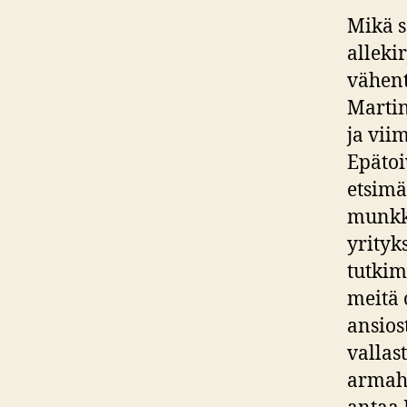
Mikä s
allekir
vähent
Martin
ja vii
Epätoi
etsimä
munkki
yrityk
tutkim
meitä
ansios
vallas
armahd