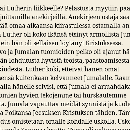
ai Lutherin liikkeelle? Pelastusta myytiin pa
joittamilla anekirjeillä. Anekirjeen ostaja saa
ää omaa aikaansa kiirastulessa ostamalla an
 Luther oli koko ikänsä etsinyt armollista J
mein hän oli sellaisen löytänyt Kristuksessa.
vo ja Jumalan tuomioiden pelko oli ajanut h
än lohdutusta hyvistä teoista, paastoamisesta
udesta. Luther koki, etteivät hänen omat
sensä kuitenkaan kelvanneet Jumalalle. Raa
alla hänelle selvisi, että Jumala ei armahda
 omien hyvien tekojemme tai hurskautemme
ta. Jumala vapauttaa meidät synnistä ja kuo
ta Poikansa Jeesuksen Kristuksen tähden. Tä
us omistetaan omalle kohdalle uskolla. Usk