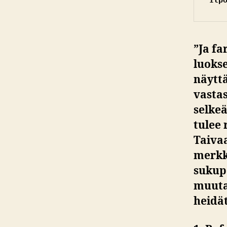
”Ja fa
luokse
näytt
vastas
selkeä
tulee 
Taiva
merkk
sukupo
muuta 
heidät