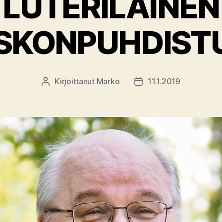
LUTERILAINEN
SKONPUHDIST
Kirjoittanut
Marko
11.1.2019
Kirjoittaja
Julkaisupäivämäärä