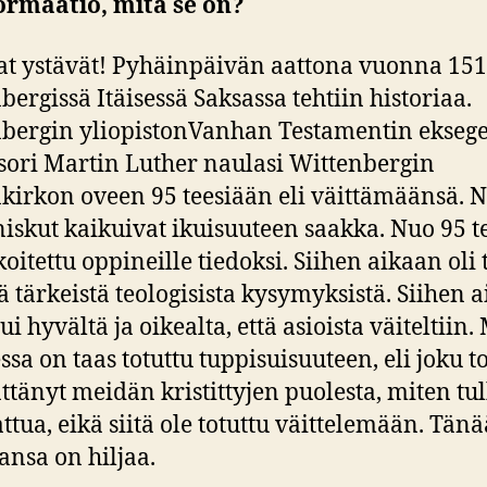
ormaatio, mitä se on?
t ystävät! Pyhäinpäivän aattona vuonna 15
bergissä Itäisessä Saksassa tehtiin historiaa.
bergin yliopistonVanhan Testamentin eksege
sori Martin Luther naulasi Wittenbergin
kirkon oveen 95 teesiään eli väittämäänsä. 
iskut kaikuivat ikuisuuteen saakka. Nuo 95 t
rkoitettu oppineille tiedoksi. Siihen aikaan oli
lä tärkeistä teologisista kysymyksistä. Siihen 
ui hyvältä ja oikealta, että asioista väiteltiin.
sa on taas totuttu tuppisuisuuteen, eli joku t
ttänyt meidän kristittyjen puolesta, miten tu
tua, eikä siitä ole totuttu väittelemään. Tän
kansa on hiljaa.