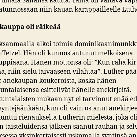
Jumala Sanansa kautta. Tämä oli valtava vap
tunnossaan niin kauan kamppailleelle Luthe
ekauppa oli räikeää
aksanmaalla alkoi toimia dominikaanimunkk
Tetzel. Hän oli kunnostautunut melkoisena
ppiaana. Hänen mottonsa oli: ”Kun raha ki
aa, niin sielu taivaaseen vilahtaa”. Luther pää
le anekaupan koukeroista, koska hänen
untalaisensa esittelivät hänelle anekirjeitä.
untalaisten mukaan nyt ei tarvinnut enää e
syntejäänkään, kun oli vain ostanut anekirje
untui rienaukselta Lutherin mielestä, joka ol
n taisteluidensa jälkeen saanut rauhan ja se
ksessa yksinkertaisesti uskomalla syntinsä an