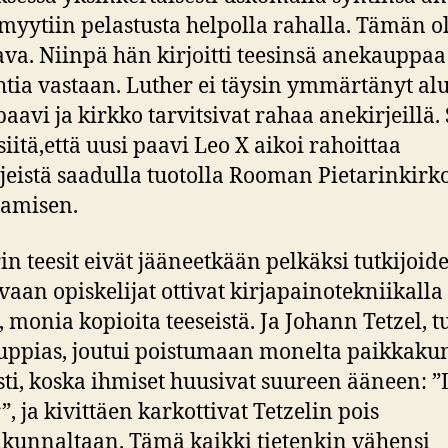
 myytiin pelastusta helpolla rahalla. Tämän ol
ava. Niinpä hän kirjoitti teesinsä anekauppaa
tia vastaan. Luther ei täysin ymmärtänyt alu
paavi ja kirkko tarvitsivat rahaa anekirjeillä. 
siitä,että uusi paavi Leo X aikoi rahoittaa
jeistä saadulla tuotolla Rooman Pietarinkirk
tamisen.
in teesit eivät jääneetkään pelkäksi tutkijoid
 vaan opiskelijat ottivat kirjapainotekniikalla
 monia kopioita teeseistä. Ja Johann Tetzel, t
ppias, joutui poistumaan monelta paikkaku
ti, koska ihmiset huusivat suureen ääneen: ”
”, ja kivittäen karkottivat Tetzelin pois
kunnaltaan. Tämä kaikki tietenkin vähensi