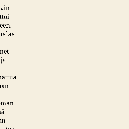
avin
ttoi
een.
umalaa
änet
 ja
mattua
kaan
leman
mä
on