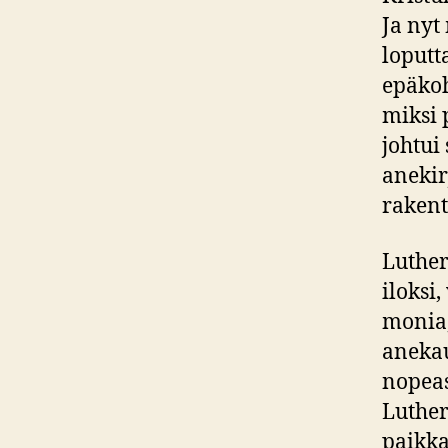
Ja nyt
loputt
epäkoh
miksi 
johtui 
anekir
raken
Luther
iloksi,
monia,
anekau
nopeas
Luther
paikka