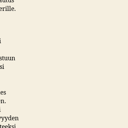
autus
rille.
i
rstuun
si
des
en.
i
lvyyden
teeksi.