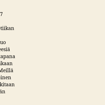
17
tiikan
Nuo
eesiä
 tapana
aikaan
 Meillä
oinen
lkitaan
ään