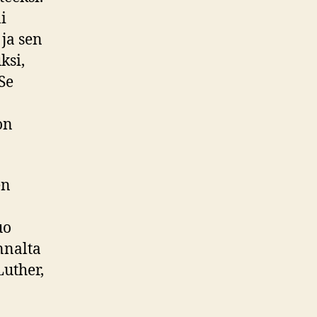
i
 ja sen
ksi,
Se
on
en
uo
nnalta
Luther,