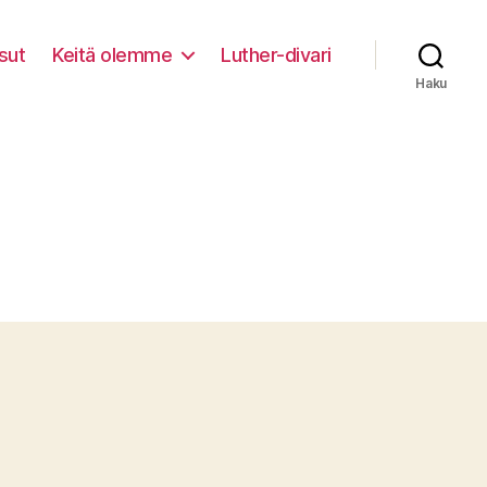
sut
Keitä olemme
Luther-divari
Haku