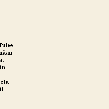
 Tulee
änään
ä.
in
neta
ti