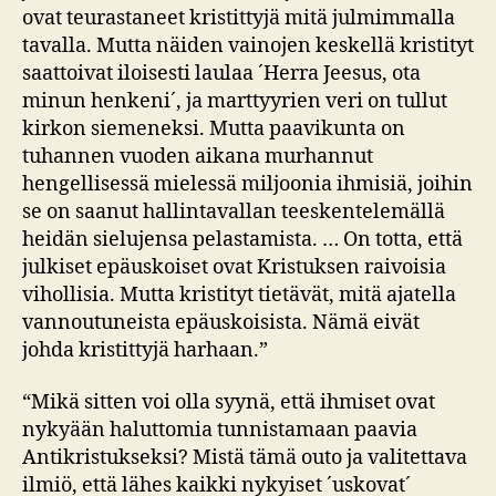
ovat teurastaneet kristittyjä mitä julmimmalla
tavalla. Mutta näiden vainojen keskellä kristityt
saattoivat iloisesti laulaa ´Herra Jeesus, ota
minun henkeni´, ja marttyyrien veri on tullut
kirkon siemeneksi. Mutta paavikunta on
tuhannen vuoden aikana murhannut
hengellisessä mielessä miljoonia ihmisiä, joihin
se on saanut hallintavallan teeskentelemällä
heidän sielujensa pelastamista. … On totta, että
julkiset epäuskoiset ovat Kristuksen raivoisia
vihollisia. Mutta kristityt tietävät, mitä ajatella
vannoutuneista epäuskoisista. Nämä eivät
johda kristittyjä harhaan.”
“Mikä sitten voi olla syynä, että ihmiset ovat
nykyään haluttomia tunnistamaan paavia
Antikristukseksi? Mistä tämä outo ja valitettava
ilmiö, että lähes kaikki nykyiset ´uskovat´