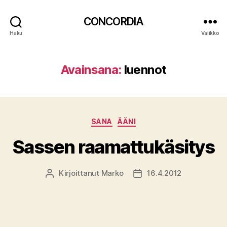
CONCORDIA
Haku
Valikko
Avainsana:
luennot
Kategoriat
SANA
ÄÄNI
Sassen raamattukäsitys
Kirjoittanut
Marko
16.4.2012
Kirjoittaja
Julkaisupäivämäärä