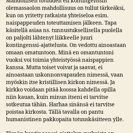
Mahdollisen totuuden eli kontingenssin
olemassaolon mahdollisuus on tullut tärkeäksi,
kun on yritetty ratkaista yhteiseloa esim.
naispappeuden toteuttamisen jälkeen. Tapa
käsitellä asiaa ns. tunnustuksellisella puolella
on paljolti lähtenyt liikkeelle juuri
kontingenssi-ajattelusta. On vedottu ainoastaan
omaan omatuntoon. Minä en omantuntoni
vuoksi voi toimia yhteistyössä naispappien
kanssa. Mutta toiset voivat ja saavat, ei
ainoastaan uskonnonvapauden nimessä, vaan
myöskin itse kristillisen kirkon nimessä. Ja
kirkko voidaan pitää koossa kahdella opilla
niin kauan, kuin minun itseni ei tarvitse
sotkeutua tähän. Harhaa sinänsä ei tarvitse
poistaa kirkosta. Tällä tavalla on pantu
humanistinen pakkopaita totuuskäsitteen ylle.