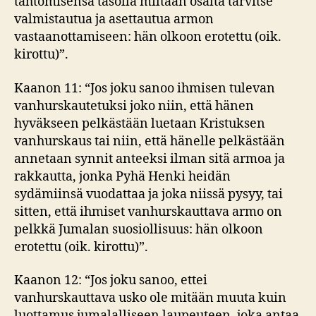
tahtomisensa tasolla miltään osalta tarvitse
valmistautua ja asettautua armon
vastaanottamiseen: hän olkoon erotettu (oik.
kirottu)”.
Kaanon 11: “Jos joku sanoo ihmisen tulevan
vanhurskautetuksi joko niin, että hänen
hyväkseen pelkästään luetaan Kristuksen
vanhurskaus tai niin, että hänelle pelkästään
annetaan synnit anteeksi ilman sitä armoa ja
rakkautta, jonka Pyhä Henki heidän
sydämiinsä vuodattaa ja joka niissä pysyy, tai
sitten, että ihmiset vanhurskauttava armo on
pelkkä Jumalan suosiollisuus: hän olkoon
erotettu (oik. kirottu)”.
Kaanon 12: “Jos joku sanoo, ettei
vanhurskauttava usko ole mitään muuta kuin
luottamus jumalalliseen laupeuteen, joka antaa