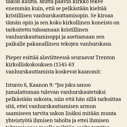
uskon kautta. Mutta paavin kirkko tekee
enemmän kuin, että se pelkästään kieltää
kristillisen vanhurskauttamisopin. Se kiroaa
tämän opin ja sen koko kirkollinen koneisto on
tarkoitettu tuhoamaan kristillinen
vanhurskauttamisoppi ja asettamaan sen
paikalle pakanallinen tekojen vanhurskaus.
Pieper esittää alaviitteessä seuraavat Trenton
kirkolliskokouksen (1545-63
vanhurskauttamista koskevat kaanonit:
Istunto 6, Kaanon 9: “Jos joku sanoo
jumalattoman tulevan vanhurskautetuksi
pelkästään uskosta, niin että hän sillä tarkoittaa
sitä, ettei vanhurskauttamisen armon
saamiseen tarvita uskon lisäksi mitään muuta
yhteistyötä ihmisen taholta ja ettei ihmisen