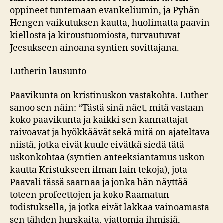
oppineet tuntemaan evankeliumin, ja Pyhän
Hengen vaikutuksen kautta, huolimatta paavin
kiellosta ja kiroustuomiosta, turvautuvat
Jeesukseen ainoana syntien sovittajana.
Lutherin lausunto
Paavikunta on kristinuskon vastakohta. Luther
sanoo sen näin: “Tästä sinä näet, mitä vastaan
koko paavikunta ja kaikki sen kannattajat
raivoavat ja hyökkäävät sekä mitä on ajateltava
niistä, jotka eivät kuule eivätkä siedä tätä
uskonkohtaa (syntien anteeksiantamus uskon
kautta Kristukseen ilman lain tekoja), jota
Paavali tässä saarnaa ja jonka hän näyttää
toteen profeettojen ja koko Raamatun
todistuksella, ja jotka eivät lakkaa vainoamasta
sen tähden hurskaita, viattomia ihmisiä,