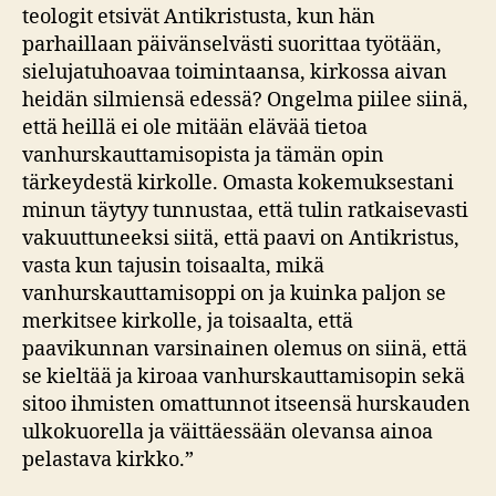
teologit etsivät Antikristusta, kun hän
parhaillaan päivänselvästi suorittaa työtään,
sielujatuhoavaa toimintaansa, kirkossa aivan
heidän silmiensä edessä? Ongelma piilee siinä,
että heillä ei ole mitään elävää tietoa
vanhurskauttamisopista ja tämän opin
tärkeydestä kirkolle. Omasta kokemuksestani
minun täytyy tunnustaa, että tulin ratkaisevasti
vakuuttuneeksi siitä, että paavi on Antikristus,
vasta kun tajusin toisaalta, mikä
vanhurskauttamisoppi on ja kuinka paljon se
merkitsee kirkolle, ja toisaalta, että
paavikunnan varsinainen olemus on siinä, että
se kieltää ja kiroaa vanhurskauttamisopin sekä
sitoo ihmisten omattunnot itseensä hurskauden
ulkokuorella ja väittäessään olevansa ainoa
pelastava kirkko.”