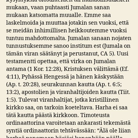
mukaan, vaan puhtaasti Jumalan sanan
mukaan katsomatta muualle. Emme saa
laskelmoida ja muuttaa jotakin sen vuoksi, että
se meidän inhimillisen heikkoutemme vuoksi
tuntuu mahdottomalta. Jumalan sanaan nojaten
tunnustuksemme sanoo institum est (Jumala on
tämän viran säätänyt ja perustanut, CA 5). Uusi
testamentti opettaa, että virka on Jumalan
antama (1 Kor. 12:28), Kristuksen välittämä (Ef.
4:11), Pyhässä Hengessä ja hänen käskystään
(Ap. t. 20:28), seurakunnan kautta (Ap. t. 6:5;
13:2), apostolien ja viranhaltijoiden kautta (Tiit.
1:5). Tulevat viranhaltijat, jotka kristillinen
kirkko saa, on tarkoin koeteltava. Harha ei saa
tätä kautta päästä kirkkoon. Timoteusta
ordinaattorina varoitetaan ankarasti tekemästä
syntiä ordinaattorin tehtävässään: “Älä ole liian