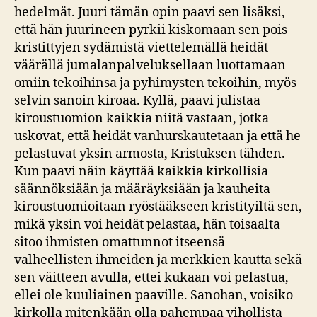
hedelmät. Juuri tämän opin paavi sen lisäksi,
että hän juurineen pyrkii kiskomaan sen pois
kristittyjen sydämistä viettelemällä heidät
väärällä jumalanpalveluksellaan luottamaan
omiin tekoihinsa ja pyhimysten tekoihin, myös
selvin sanoin kiroaa. Kyllä, paavi julistaa
kiroustuomion kaikkia niitä vastaan, jotka
uskovat, että heidät vanhurskautetaan ja että he
pelastuvat yksin armosta, Kristuksen tähden.
Kun paavi näin käyttää kaikkia kirkollisia
säännöksiään ja määräyksiään ja kauheita
kiroustuomioitaan ryöstääkseen kristityiltä sen,
mikä yksin voi heidät pelastaa, hän toisaalta
sitoo ihmisten omattunnot itseensä
valheellisten ihmeiden ja merkkien kautta sekä
sen väitteen avulla, ettei kukaan voi pelastua,
ellei ole kuuliainen paaville. Sanohan, voisiko
kirkolla mitenkään olla pahempaa vihollista