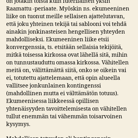
on jotakin toista kuin luterilainen yksin
Raamattu -periaate. Myöskin ns. ekumeeninen
liike on tuonut meille sellaisen ajattelutavan,
että joku yhteinen tekijä tai sablooni voi tehdä
ainakin jonkinasteisen hengellisen yhteyden
mahdolliseksi. Ekumeeninen liike etsii
konvergenssia, ts. etsitään sellaisia tekijöitä,
mitkä toisessa kirkossa ovat lähellä sitä, mihin
on tunnustauduttu omassa kirkossa. Vähitellen
meitä on, välittämättä siitä, onko se oikein vai
ei, totutettu ajattelemaan, että opin alueella
vallitsee jonkunlainen kontingenssi
(mahdollinen mutta ei välttämätön totuus).
Ekumeenisessa liikkeessä opillisen
yhtenäisyyden tavoittelemisesta on vähitellen
tullut enemmän tai vähemmän toisarvoinen
kysymys.