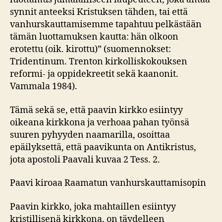
synnit anteeksi Kristuksen tähden, tai että
vanhurskauttamisemme tapahtuu pelkästään
tämän luottamuksen kautta: hän olkoon
erotettu (oik. kirottu)” (suomennokset:
Tridentinum. Trenton kirkolliskokouksen
reformi- ja oppidekreetit sekä kaanonit.
Vammala 1984).
Tämä sekä se, että paavin kirkko esiintyy
oikeana kirkkona ja verhoaa pahan työnsä
suuren pyhyyden naamarilla, osoittaa
epäilyksettä, että paavikunta on Antikristus,
jota apostoli Paavali kuvaa 2 Tess. 2.
Paavi kiroaa Raamatun vanhurskauttamisopin
Paavin kirkko, joka mahtaillen esiintyy
kristillisenä kirkkona, on täydelleen