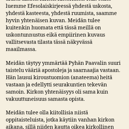
luemme Efesolaiskirjeessä yhdestä uskosta,
yhdestä kasteesta, yhdestä ruumista, saamme
hyvin yhtenäisen kuvan. Meidän tulee
kuitenkin huomata että tässä meillä on
uskontunnustus eikä empiirinen kuvaus
vallitsevasta tilasta tässä näkyvässä
maailmassa.
Meidän täytyy ymmärtää Pyhän Paavalin suuri
taistelu vääriä apostoleja ja saarnaajia vastaan.
Hän lausui kiroustuomion (anateema) heitä
vastaan ja edellytti seurakuntien tekevän
samoin. Kirkon yhtenäisyys oli sama kuin
vakuuttuneisuus samasta opista.
Meidän tulee olla kiitollisia niistä
oppitaisteluista, jotka käytiin vanhan kirkon
aikana, sillä niiden kautta oikea kirkollinen