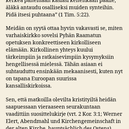
kerkeä panemaan käsiäsi kenenkään päälle,
äläkä antaudu osalliseksi muiden synteihin.
Pidä itsesi puhtaana” (1 Tim. 5:22).
Meidän on syytä ottaa hyvin vakavasti se, miten
varhaiskirkko sovelsi Pyhän Raamatun
opetuksen konkreettiseen kirkolliseen
elämään. Kirkollinen yhteys kuului
tärkeimpiin ja ratkaisevimpiin kysymyksiin
hengellisessä mielessä. Tähän asiaan ei
suhtauduttu ensinkään mekaanisesti, kuten nyt
on tapana Euroopan suurissa
kansalliskirkoissa.
Sen, että matkoilla olevilta kristityiltä heidän
saapuessaan vieraaseen seurakuntaan
vaadittiin suosittelukirje (vrt. 2 Kor. 3:1; Werner
Elert, Abendmahl und Kirchengemeinschaft in
der alten Kirche, hauptsächlich des Ostens),