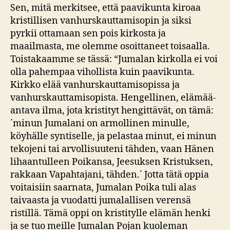
Sen, mitä merkitsee, että paavikunta kiroaa
kristillisen vanhurskauttamisopin ja siksi
pyrkii ottamaan sen pois kirkosta ja
maailmasta, me olemme osoittaneet toisaalla.
Toistakaamme se tässä: “Jumalan kirkolla ei voi
olla pahempaa vihollista kuin paavikunta.
Kirkko elää vanhurskauttamisopissa ja
vanhurskauttamisopista. Hengellinen, elämää-
antava ilma, jota kristityt hengittävät, on tämä:
´minun Jumalani on armollinen minulle,
köyhälle syntiselle, ja pelastaa minut, ei minun
tekojeni tai arvollisuuteni tähden, vaan Hänen
lihaantulleen Poikansa, Jeesuksen Kristuksen,
rakkaan Vapahtajani, tähden.´ Jotta tätä oppia
voitaisiin saarnata, Jumalan Poika tuli alas
taivaasta ja vuodatti jumalallisen verensä
ristillä. Tämä oppi on kristitylle elämän henki
ja se tuo meille Jumalan Pojan kuoleman