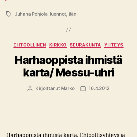
Juhana Pohjola
,
luennot
,
ääni
Avainsanat
Kategoriat
EHTOOLLINEN
KIRKKO
SEURAKUNTA
YHTEYS
Harhaoppista ihmistä
karta/ Messu-uhri
Kirjoittanut
Marko
16.4.2012
Kirjoittaja
Julkaisupäivämäärä
Harhaoppista ihmistä karta. Ehtoollisyhteys ja