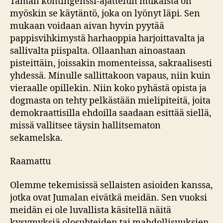
Tämän kontingenssi-ajattelun mukaista on
myöskin se käytäntö, joka on lyönyt läpi. Sen
mukaan voidaan aivan hyvin pyytää
pappisvihkimystä harhaoppia harjoittavalta ja
sallivalta piispalta. Ollaanhan ainoastaan
pisteittäin, joissakin momenteissa, sakraalisesti
yhdessä. Minulle sallittakoon vapaus, niin kuin
vieraalle opillekin. Niin koko pyhästä opista ja
dogmasta on tehty pelkästään mielipiteitä, joita
demokraattisilla ehdoilla saadaan esittää siellä,
missä vallitsee täysin hallitsematon
sekamelska.
Raamattu
Olemme tekemisissä sellaisten asioiden kanssa,
jotka ovat Jumalan eivätkä meidän. Sen vuoksi
meidän ei ole luvallista käsitellä näitä
kysymyksiä olosuhteiden tai mahdollisuuksien