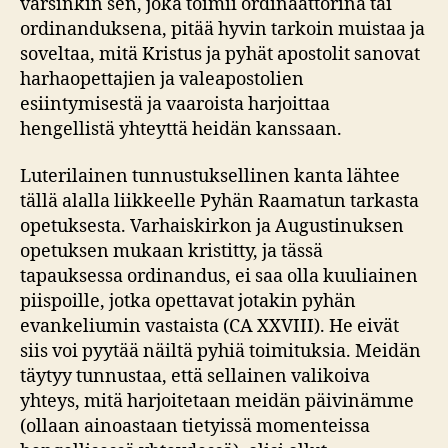
varsinkin sen, joka toimii ordinaattorina tai
ordinanduksena, pitää hyvin tarkoin muistaa ja
soveltaa, mitä Kristus ja pyhät apostolit sanovat
harhaopettajien ja valeapostolien
esiintymisestä ja vaaroista harjoittaa
hengellistä yhteyttä heidän kanssaan.
Luterilainen tunnustuksellinen kanta lähtee
tällä alalla liikkeelle Pyhän Raamatun tarkasta
opetuksesta. Varhaiskirkon ja Augustinuksen
opetuksen mukaan kristitty, ja tässä
tapauksessa ordinandus, ei saa olla kuuliainen
piispoille, jotka opettavat jotakin pyhän
evankeliumin vastaista (CA XXVIII). He eivät
siis voi pyytää näiltä pyhiä toimituksia. Meidän
täytyy tunnustaa, että sellainen valikoiva
yhteys, mitä harjoitetaan meidän päivinämme
(ollaan ainoastaan tietyissä momenteissa