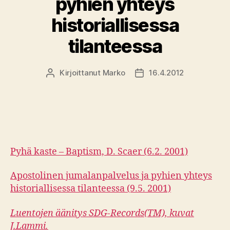
pyhien yhteys
historiallisessa
tilanteessa
Kirjoittanut
Marko
16.4.2012
Kirjoittaja
Julkaisupäivämäärä
Pyhä kaste – Baptism, D. Scaer (6.2. 2001)
Apostolinen jumalanpalvelus ja pyhien yhteys
historiallisessa tilanteessa (9.5. 2001)
Luentojen äänitys SDG-Records(TM), kuvat
J.Lammi.