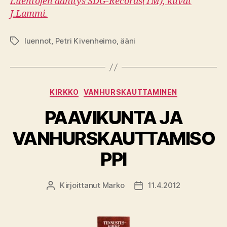
Luentojen äänitys SDG-Records(TM), kuvat
J.Lammi.
luennot
,
Petri Kivenheimo
,
ääni
Avainsanat
Kategoriat
KIRKKO
VANHURSKAUTTAMINEN
PAAVIKUNTA JA
VANHURSKAUTTAMISO
PPI
Kirjoittanut
Marko
11.4.2012
Kirjoittaja
Julkaisupäivämäärä