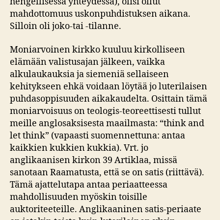
hengellisessä yhteydessä), olisi ollut
mahdottomuus uskonpuhdistuksen aikana.
Silloin oli joko-tai -tilanne.
Moniarvoinen kirkko kuuluu kirkolliseen
elämään valistusajan jälkeen, vaikka
alkulaukauksia ja siemeniä sellaiseen
kehitykseen ehkä voidaan löytää jo luterilaisen
puhdasoppisuuden aikakaudelta. Osittain tämä
moniarvoisuus on teologis-teoreettisesti tullut
meille anglosaksisesta maailmasta: “think and
let think” (vapaasti suomennettuna: antaa
kaikkien kukkien kukkia). Vrt. jo
anglikaanisen kirkon 39 Artiklaa, missä
sanotaan Raamatusta, että se on satis (riittävä).
Tämä ajattelutapa antaa periaatteessa
mahdollisuuden myöskin toisille
auktoriteeteille. Anglikaaninen satis-periaate