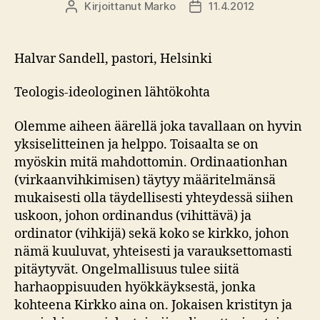
Kirjoittanut
Marko
11.4.2012
Kirjoittaja
Julkaisupäivämäärä
Halvar Sandell, pastori, Helsinki
Teologis-ideologinen lähtökohta
Olemme aiheen äärellä joka tavallaan on hyvin
yksiselitteinen ja helppo. Toisaalta se on
myöskin mitä mahdottomin. Ordinaationhan
(virkaanvihkimisen) täytyy määritelmänsä
mukaisesti olla täydellisesti yhteydessä siihen
uskoon, johon ordinandus (vihittävä) ja
ordinator (vihkijä) sekä koko se kirkko, johon
nämä kuuluvat, yhteisesti ja varauksettomasti
pitäytyvät. Ongelmallisuus tulee siitä
harhaoppisuuden hyökkäyksestä, jonka
kohteena Kirkko aina on. Jokaisen kristityn ja