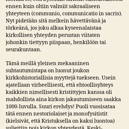
ennen kuin oltiin valmiit sakraaliseen
yhteyteen (communio, communicatio in sacris).
Nyt pidetään sitä melkein hävettävänä ja
törkeänä, jos joku alkaa kyseenalaistaa
kirkollisen yhteyden perustan viitaten
johonkin tiettyyn piispaan, henkilöön tai
seurakuntaan.
Tämä meillä yleinen mekaaninen
suhtautumistapa on luonut joukon
kirkkohistoriallisia myyttejä tuekseen. Usein
ajatellaan virheellisesti, että ehtoollisyhteys
kaikkien nimellisesti kristittyjen kanssa oli
mahdollista aina kirkon jakautumiseen saakka
1000-luvulla. Suuri erehdys! Puoli vuosisataa
tätä ennen nestoriolaiset ja monofysitistit
(kielsivät, että Kristuksella on kaksi luontoa)
suljettiin pois kirkon yhteydestä. Keski-