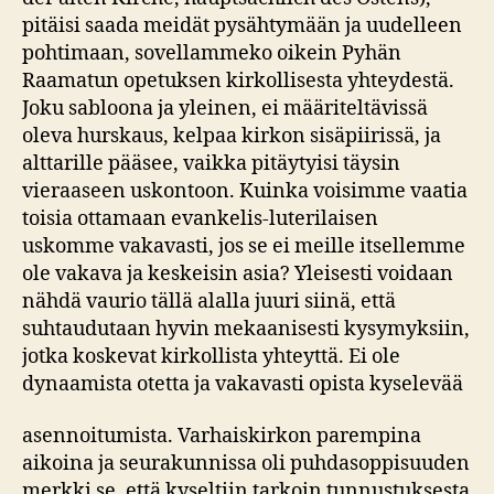
pitäisi saada meidät pysähtymään ja uudelleen
pohtimaan, sovellammeko oikein Pyhän
Raamatun opetuksen kirkollisesta yhteydestä.
Joku sabloona ja yleinen, ei määriteltävissä
oleva hurskaus, kelpaa kirkon sisäpiirissä, ja
alttarille pääsee, vaikka pitäytyisi täysin
vieraaseen uskontoon. Kuinka voisimme vaatia
toisia ottamaan evankelis-luterilaisen
uskomme vakavasti, jos se ei meille itsellemme
ole vakava ja keskeisin asia? Yleisesti voidaan
nähdä vaurio tällä alalla juuri siinä, että
suhtaudutaan hyvin mekaanisesti kysymyksiin,
jotka koskevat kirkollista yhteyttä. Ei ole
dynaamista otetta ja vakavasti opista kyselevää
asennoitumista. Varhaiskirkon parempina
aikoina ja seurakunnissa oli puhdasoppisuuden
merkki se, että kyseltiin tarkoin tunnustuksesta