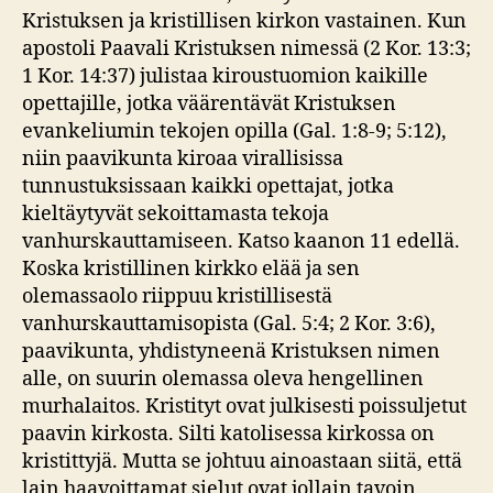
Kristuksen ja kristillisen kirkon vastainen. Kun
apostoli Paavali Kristuksen nimessä (2 Kor. 13:3;
1 Kor. 14:37) julistaa kiroustuomion kaikille
opettajille, jotka väärentävät Kristuksen
evankeliumin tekojen opilla (Gal. 1:8-9; 5:12),
niin paavikunta kiroaa virallisissa
tunnustuksissaan kaikki opettajat, jotka
kieltäytyvät sekoittamasta tekoja
vanhurskauttamiseen. Katso kaanon 11 edellä.
Koska kristillinen kirkko elää ja sen
olemassaolo riippuu kristillisestä
vanhurskauttamisopista (Gal. 5:4; 2 Kor. 3:6),
paavikunta, yhdistyneenä Kristuksen nimen
alle, on suurin olemassa oleva hengellinen
murhalaitos. Kristityt ovat julkisesti poissuljetut
paavin kirkosta. Silti katolisessa kirkossa on
kristittyjä. Mutta se johtuu ainoastaan siitä, että
lain haavoittamat sielut ovat jollain tavoin