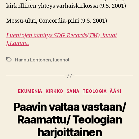
kirkollinen yhteys varhaiskirkossa (9.5. 2001)
Messu-uhri, Concordia-piiri (9.5. 2001)
Luentojen äänitys SDG-Records(TM), kuvat
J.Lammi.
Hannu Lehtonen
,
luennot
Avainsanat
Kategoriat
EKUMENIA
KIRKKO
SANA
TEOLOGIA
ÄÄNI
Paavin valtaa vastaan/
Raamattu/ Teologian
harjoittainen