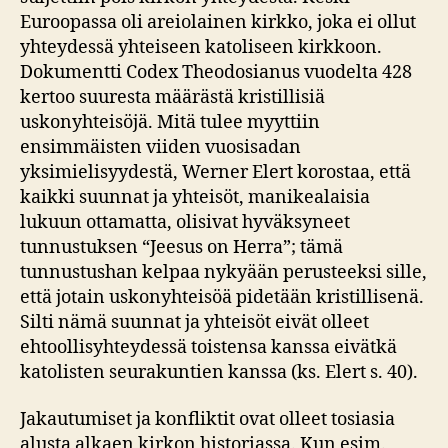
Euroopassa oli areiolainen kirkko, joka ei ollut
yhteydessä yhteiseen katoliseen kirkkoon.
Dokumentti Codex Theodosianus vuodelta 428
kertoo suuresta määrästä kristillisiä
uskonyhteisöjä. Mitä tulee myyttiin
ensimmäisten viiden vuosisadan
yksimielisyydestä, Werner Elert korostaa, että
kaikki suunnat ja yhteisöt, manikealaisia
lukuun ottamatta, olisivat hyväksyneet
tunnustuksen “Jeesus on Herra”; tämä
tunnustushan kelpaa nykyään perusteeksi sille,
että jotain uskonyhteisöä pidetään kristillisenä.
Silti nämä suunnat ja yhteisöt eivät olleet
ehtoollisyhteydessä toistensa kanssa eivätkä
katolisten seurakuntien kanssa (ks. Elert s. 40).
Jakautumiset ja konfliktit ovat olleet tosiasia
alusta alkaen kirkon historiassa. Kun esim.