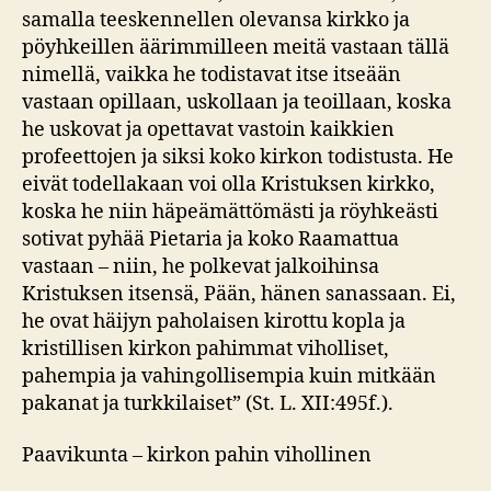
samalla teeskennellen olevansa kirkko ja
pöyhkeillen äärimmilleen meitä vastaan tällä
nimellä, vaikka he todistavat itse itseään
vastaan opillaan, uskollaan ja teoillaan, koska
he uskovat ja opettavat vastoin kaikkien
profeettojen ja siksi koko kirkon todistusta. He
eivät todellakaan voi olla Kristuksen kirkko,
koska he niin häpeämättömästi ja röyhkeästi
sotivat pyhää Pietaria ja koko Raamattua
vastaan – niin, he polkevat jalkoihinsa
Kristuksen itsensä, Pään, hänen sanassaan. Ei,
he ovat häijyn paholaisen kirottu kopla ja
kristillisen kirkon pahimmat viholliset,
pahempia ja vahingollisempia kuin mitkään
pakanat ja turkkilaiset” (St. L. XII:495f.).
Paavikunta – kirkon pahin vihollinen