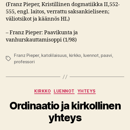
(Franz Pieper, Kristillinen dogmatiikka II,552-
555, engl. laitos, verrattu saksankieliseen;
väliotsikot ja käännös HL)
– Franz Pieper: Paavikunta ja
vanhurskauttamisoppi (1/98)
Franz Pieper
,
katolilaisuus
,
kirkko
,
luennot
,
paavi
,
Avainsanat
professori
Kategoriat
KIRKKO
LUENNOT
YHTEYS
Ordinaatio ja kirkollinen
yhteys