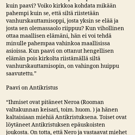
kuin paavi? Voiko kirkkoa kohdata mikään
pahempi kuin se, että siltä riistetään
vanhurskauttamisoppi, josta yksin se elää ja
josta sen olemassaolo riippuu? Kun vihollinen
ottaa maallisen elämäni, hän ei voi tehdä
minulle pahempaa vahinkoa maallisissa
asioissa. Kun paavi on ottanut hengellisen
elämän pois kirkolta riistämällä siltä
vanhurskauttamisopin, on vahingon huippu
saavutettu.”
Paavi on Antikristus
“Ihmiset ovat pitäneet Neroa (Rooman
valtakunnan keisari, toim. huom. ) ja hänen
kaltaisiaan miehiä Antikristuksena. Toiset ovat
löytäneet Antikristuksen epäuskoisten
joukosta. On totta, että Nero ja vastaavat miehet