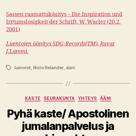
Sassen raamattukäsitys – Die Inspiration und
Irrtumslosigkeit der Schrift, W. Wacler (20.2.
2001)
Luentojen äänitys SDG-Records(TM), kuvat
J.Lammi.
luennot
,
Risto Relander
,
ääni
Avainsanat
Kategoriat
KASTE
SEURAKUNTA
YHTEYS
ÄÄNI
Pyhä kaste/ Apostolinen
jumalanpalvelus ja