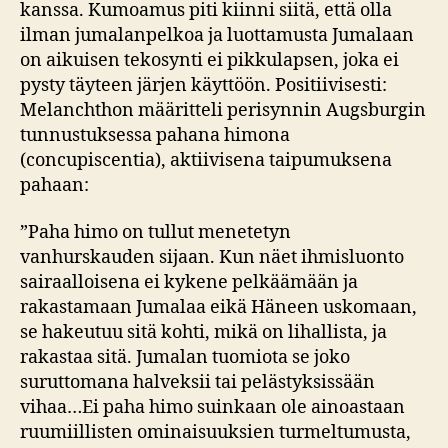
kanssa. Kumoamus piti kiinni siitä, että olla
ilman jumalanpelkoa ja luottamusta Jumalaan
on aikuisen tekosynti ei pikkulapsen, joka ei
pysty täyteen järjen käyttöön. Positiivisesti:
Melanchthon määritteli perisynnin Augsburgin
tunnustuksessa pahana himona
(concupiscentia), aktiivisena taipumuksena
pahaan:
”Paha himo on tullut menetetyn
vanhurskauden sijaan. Kun näet ihmisluonto
sairaalloisena ei kykene pelkäämään ja
rakastamaan Jumalaa eikä Häneen uskomaan,
se hakeutuu sitä kohti, mikä on lihallista, ja
rakastaa sitä. Jumalan tuomiota se joko
suruttomana halveksii tai pelästyksissään
vihaa…Ei paha himo suinkaan ole ainoastaan
ruumiillisten ominaisuuksien turmeltumusta,