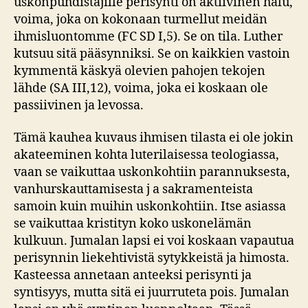
uskonpuhdistajille perisynti on aktiivinen halu,
voima, joka on kokonaan turmellut meidän
ihmisluontomme (FC SD I,5). Se on tila. Luther
kutsuu sitä pääsynniksi. Se on kaikkien vastoin
kymmentä käskyä olevien pahojen tekojen
lähde (SA III,12), voima, joka ei koskaan ole
passiivinen ja levossa.
Tämä kauhea kuvaus ihmisen tilasta ei ole jokin
akateeminen kohta luterilaisessa teologiassa,
vaan se vaikuttaa uskonkohtiin parannuksesta,
vanhurskauttamisesta j a sakramenteista
samoin kuin muihin uskonkohtiin. Itse asiassa
se vaikuttaa kristityn koko uskonelämän
kulkuun. Jumalan lapsi ei voi koskaan vapautua
perisynnin liekehtivistä sytykkeistä ja himosta.
Kasteessa annetaan anteeksi perisynti ja
syntisyys, mutta sitä ei juurruteta pois. Jumalan