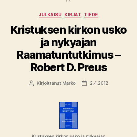
Kategoriat
JULKAISU
KIRJAT
TIEDE
Kristuksen kirkon usko
ja nykyajan
Raamatuntutkimus –
Robert D. Preus
Kirjoittanut
Marko
2.4.2012
Kirjoittaja
Julkaisupäivämäärä
Kristuksen kirkon usko ja nykyajan