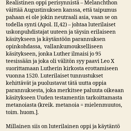
Realistinen oppi perisynnistä – Melanchthon
väittää Augustinuksen kanssa, että taipumus
pahaan ei ole jokin neutraali asia, vaan se on
todella synti (Apol. II,42) – johtaa luterilaiset
uskonpuhdistajat uuteen ja täysin erilaiseen
käsitykseen ja käytäntöön parannuksen
opinkohdassa, vallankumoukselliseen
käsitykseen, jonka Luther ilmaisi jo 95
teesissään ja joka oli välitön syy paavi Leo X
suorittamaan Lutherin kirkosta erottamiseen
vuonna 1520. Luterilaiset tunnustukset
kehittävät ja puolustavat tätä uutta oppia
parannuksesta, joka merkitsee paluuta oikeaan
käsitykseen Uuden testamentin tarkoittamasta
metanoiasta (kreik. metanoia = mielenmuutos,
toim. huom.].
Millainen siis on luterilainen oppi ja käytäntö