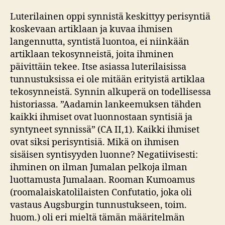
Luterilainen oppi synnistä keskittyy perisyntiä
koskevaan artiklaan ja kuvaa ihmisen
langennutta, syntistä luontoa, ei niinkään
artiklaan tekosynneistä, joita ihminen
päivittäin tekee. Itse asiassa luterilaisissa
tunnustuksissa ei ole mitään erityistä artiklaa
tekosynneistä. Synnin alkuperä on todellisessa
historiassa. ”Aadamin lankeemuksen tähden
kaikki ihmiset ovat luonnostaan syntisiä ja
syntyneet synnissä” (CA II,1). Kaikki ihmiset
ovat siksi perisyntisiä. Mikä on ihmisen
sisäisen syntisyyden luonne? Negatiivisesti:
ihminen on ilman Jumalan pelkoja ilman
luottamusta Jumalaan. Rooman Kumoamus
(roomalaiskatolilaisten Confutatio, joka oli
vastaus Augsburgin tunnustukseen, toim.
huom.) oli eri mieltä tämän määritelmän