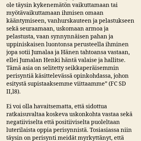
ole täysin kykenemätön vaikuttamaan tai
myötävaikuttamaan ihmisen omaan
kääntymiseen, vanhurskauteen ja pelastukseen
sekä seuraamaan, uskomaan armoa ja
pelastusta, vaan synnynnäisen pahan ja
uppiniskaisen luontonsa perusteella ihminen
jopa sotii Jumalaa ja Hänen tahtoansa vastaan,
ellei Jumalan Henki häntä valaise ja hallitse.
Tämä asia on selitetty seikkaperäisemmin
perisyntiä käsittelevässä opinkohdassa, johon
esitystä supistaaksemme viittaamme” (FC SD
II,l8).
Ei voi olla havaitsematta, että sidottua
ratkaisuvaltaa koskeva uskonkohta vastaa sekä
negatiiviselta että positiiviselta puoleltaan
luterilaista oppia perisynnistä. Tosiasiassa niin
täysin on perisynti meidät myrkyttänyt, että