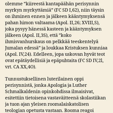
olemme ”kiireestä kantapäähän perisynnin
myrkyn myrkyttämiä” (FC SD I,62), niin täysin
on ihminen ennen ja jälkeen kääntymyksensä
pahan himon valtaama (Apol. II,26; XVIII,S),
joka pysyy hänessä kasteen ja kääntymyksen
jälkeen (Apol. II,3S), että ”koko
ihmisvanhurskaus on pelkkää teeskentelyä
Jumalan edessä” ja loukkaa Kristuksen kunniaa
(Apol. IV,24). Edelleen, jopa uskovan hyvät teot
ovat epätäydellisiä ja epäpuhtaita (FC SD IV,2l,
vrt. CA XX,4O).
Tunnustuksellinen luterilainen oppi
perisynnistä, jonka Apologia ja Luther
Schmalkaldenin opinkohdissa ilmaisivat,
esitettiin tietoisena vastaväitteenä skolastiikan
ja tuon ajan yleisen roomalaiskatolisen
teologian opetusta vastaan. Rooma reagoi