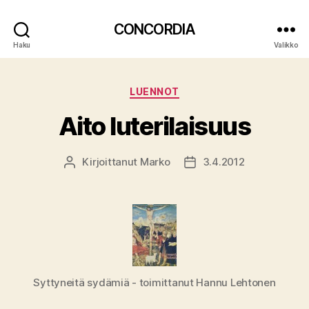
CONCORDIA
Haku
Valikko
Kategoriat
LUENNOT
Aito luterilaisuus
Kirjoittanut
Marko
3.4.2012
Kirjoittaja
Julkaisupäivämäärä
Syttyneitä sydämiä - toimittanut Hannu Lehtonen