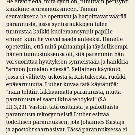
He eivät tiedä, mitä synti on, nimittäin perisynti
kaikkine seuraamuksineen. Tämän
seurauksena he opettavat ja harjoittavat väärää
parannusta, jossa syntisraukkojen tulee
tunnustaa kaikki kuolemansynnit papille
ennen kuin he voivat saada anteeksi. Hänelle
opetettiin, että mitä puhtaampi ja täydellisempi
hänen tunnustuksensa oli, sitä paremmin hän
voi suorittaa hyvityksen synneistään ja hankkia
”armon Jumalan edessä”. Sellainen käytäntö,
jossa ei välitetty uskosta ja Kristuksesta, ruokki
epävarmuutta. Luther kuvaa tätä käytäntöä:
”näin tehtiin lakkaamatta parannusta, mutta
parannusta ei saatu ikinä tehdyksi” (SA
III,3,23). Vastoin tätä osittaista ja paloittaista
parannusta tekosynneistä Luther esittää
todellisen parannuksen, jota Johannes Kastaja
ja apostolit saarnasivat. Tässä parannuksessa ei