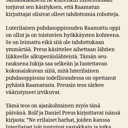
Samanaikaisesti he kuitenkin nimenomaan
torjuvat sen käsityksen, että Raamatun
kirjoittajat olisivat olleet tahdottomia robotteja.
Luterilaisen puhdasoppisuuden Raamattu-oppi
on ollut ja on toistuvien hyökkäysten kohteena.
Se on leimattu eikä sitä ole tahdottukaan
ymmärtää. Preus käsittelee aihettaan lähtien
liikkeelle alkuperäislähteistä. Tämän seu­
rauksena lukija saa selkeän ja luotettavan
kokonaiskuvan siitä, mitä luterilainen
puhdasoppisuus todellisuudessa on opettanut
pyhästä Raamatusta. Preusin teos särkee
vääristyneet irvikuvat.
Tämä teos on ajankohtainen myös tänä
päivänä. Rolf ja Daniel Preus kir­joittavat isänsä
kirjasta: ”Ne erilaiset harhat, joiden kanssa
luterilaiset isät joutuivat vastakkain ja jotka