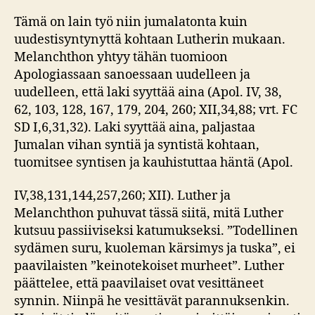
Tämä on lain työ niin jumalatonta kuin
uudestisyntynyttä kohtaan Lutherin mukaan.
Melanchthon yhtyy tähän tuomioon
Apologiassaan sanoessaan uudelleen ja
uudelleen, että laki syyttää aina (Apol. IV, 38,
62, 103, 128, 167, 179, 204, 260; XII,34,88; vrt. FC
SD I,6,31,32). Laki syyttää aina, paljastaa
Jumalan vihan syntiä ja syntistä kohtaan,
tuomitsee syntisen ja kauhistuttaa häntä (Apol.
IV,38,131,144,257,260; XII). Luther ja
Melanchthon puhuvat tässä siitä, mitä Luther
kutsuu passiiviseksi katumukseksi. ”Todellinen
sydämen suru, kuoleman kärsimys ja tuska”, ei
paavilaisten ”keinotekoiset murheet”. Luther
päättelee, että paavilaiset ovat vesittäneet
synnin. Niinpä he vesittävät parannuksenkin.