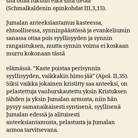
sitä ottaa lukuun eikä siitä tietää”
(Schmalkaldenin opinkohdat III,3,13).
Jumalan anteeksiantamus kasteessa,
ehtoollisessa, synninpäästössä ja evankeliumin
sanassa ottaa pois syyllisyyden ja synnin
rangaistuksen, mutta synnin voima ei koskaan
murru kokonaan tässä
elämässä. ”Kaste poistaa perisynnin
syyllisyyden, vaikkakin himo jää” (Apol. II,3S).
Siksi vaikka jokainen kristitty saa anteeksi, on
pelastettuja vanhurskautettu yksin Kristuksen
tähden ja yksin Jumalan armosta, niin hän
pysyy samanaikaisesti syntisenä, syyllisenä
Jumalan edessä ja alituisesti
anteeksiantamusta, pelastusta ja Jumalan
armoa tarvitsevana.