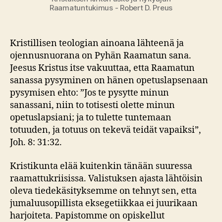
Raamatuntukimus - Robert D. Preus
Kristillisen teologian ainoana lähteenä ja
ojennusnuorana on Pyhän Raamatun sana.
Jeesus Kristus itse vakuuttaa, etta Raamatun
sanassa pysyminen on hänen opetuslapsenaan
pysymisen ehto: ”Jos te pysytte minun
sanassani, niin to totisesti olette minun
opetuslapsiani; ja to tulette tuntemaan
totuuden, ja totuus on tekevä teidät vapaiksi”,
Joh. 8: 31:32.
Kristikunta elää kuitenkin tänään suuressa
raamattukriisissa. Valistuksen ajasta lähtöisin
oleva tiedekäsityksemme on tehnyt sen, etta
jumaluusopillista eksegetiikkaa ei juurikaan
harjoiteta. Papistomme on opiskellut