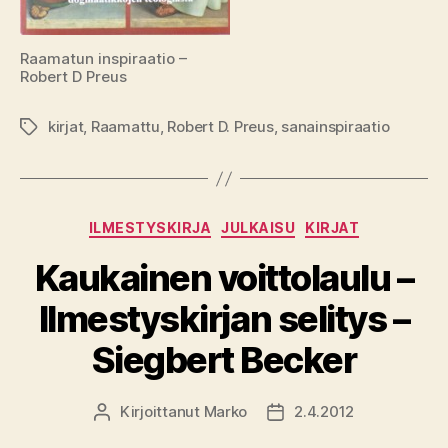
Raamatun inspiraatio –
Robert D Preus
kirjat
,
Raamattu
,
Robert D. Preus
,
sanainspiraatio
Avainsanat
Kategoriat
ILMESTYSKIRJA
JULKAISU
KIRJAT
Kaukainen voittolaulu –
Ilmestyskirjan selitys –
Siegbert Becker
Kirjoittanut
Marko
2.4.2012
Kirjoittaja
Julkaisupäivämäärä