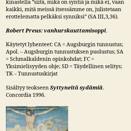
kinastella ”siitä, mikä on syntiä ja mikä ei, vaan
kaikki, mitä meissä itsessämme on, julistetaan
erottelematta pelkäksi synniksi” (SA III,3,36).
Robert Preus: vanhurskauttamisoppi
.
Käytetyt lyhenteet: CA = Augsburgin tunnustus;
Apol. – Augsburgin tunnustuksen puolustus; SA
= Schmalkaldenin opinkohdat; FC =
Yksimielisyyden ohje; SD = Täydellinen selitys;
TK – Tunnustuskirjat
Sisältyy teokseen
Syttyneitä sydämiä
.
Concordia 1996.