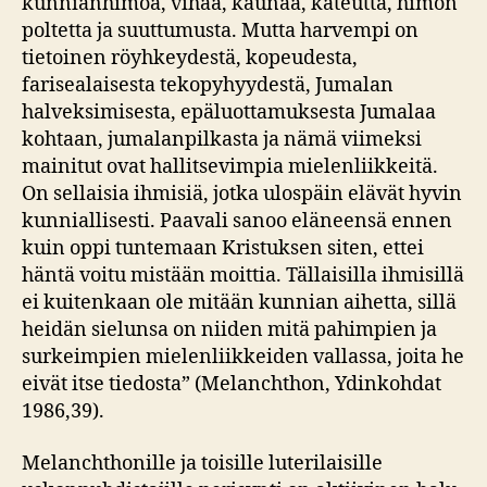
kunnianhimoa, vihaa, kaunaa, kateutta, himon
poltetta ja suuttumusta. Mutta harvempi on
tietoinen röyhkeydestä, kopeudesta,
farisealaisesta tekopyhyydestä, Jumalan
halveksimisesta, epäluottamuksesta Jumalaa
kohtaan, jumalanpilkasta ja nämä viimeksi
mainitut ovat hallitsevimpia mielenliikkeitä.
On sellaisia ihmisiä, jotka ulospäin elävät hyvin
kunniallisesti. Paavali sanoo eläneensä ennen
kuin oppi tuntemaan Kristuksen siten, ettei
häntä voitu mistään moittia. Tällaisilla ihmisillä
ei kuitenkaan ole mitään kunnian aihetta, sillä
heidän sielunsa on niiden mitä pahimpien ja
surkeimpien mielenliikkeiden vallassa, joita he
eivät itse tiedosta” (Melanchthon, Ydinkohdat
1986,39).
Melanchthonille ja toisille luterilaisille