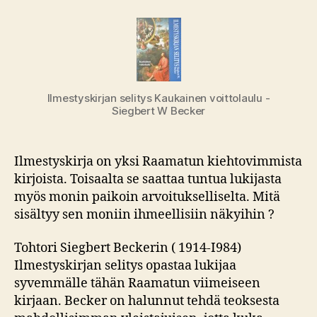
Ilmestyskirjan selitys Kaukainen voittolaulu -
Siegbert W Becker
Ilmestyskirja on yksi Raamatun kieh­tovimmista
kirjoista. Toisaalta se saattaa tuntua lukijasta
myös monin paikoin arvoi­tukselliselta. Mitä
sisältyy sen moniin ihmeellisiin näkyihin ?
Tohtori Siegbert Beckerin ( 1914-­I984)
Ilmestyskirjan selitys opastaa lu­kijaa
syvemmälle tähän Raamatun viimei­seen
kirjaan. Becker on halunnut tehdä teoksesta