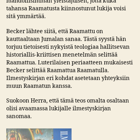
mahdollisimman yleistajuisen, jot­ta kuka
tahansa Raamatusta kiinnostunut lu­kija voisi
sitä ymmärtää.
Becker lähtee siitä, että Raamattu on
kauttaaltaan Jumalan sanaa. Tästä syystä hän
torjuu tietoisesti nykyistä teologiaa hal­litsevan
historiallis-kriittisen menetelmän se­littää
Raamattua. Luterilaisen periaatteen mukaisesti
Becker selittää Raamattua Raamatulla.
Ilmestyskirjan eri kohdat ase­tetaan yhteyksiin
muun Raamatun kanssa.
Suokoon Herra, että tämä teos omalta osaltaan
olisi avaamassa lukijalle ilmestys­kirjan
sanomaa.