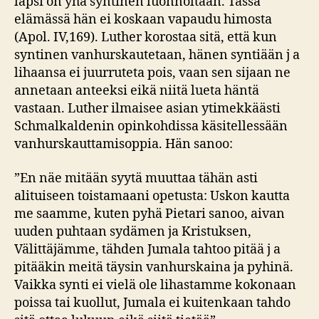
lapsi on yhä syntinen luonnoltaan. Tässä
elämässä hän ei koskaan vapaudu himosta
(Apol. IV,169). Luther korostaa sitä, että kun
syntinen vanhurskautetaan, hänen syntiään j a
lihaansa ei juurruteta pois, vaan sen sijaan ne
annetaan anteeksi eikä niitä lueta häntä
vastaan. Luther ilmaisee asian ytimekkäästi
Schmalkaldenin opinkohdissa käsitellessään
vanhurskauttamisoppia. Hän sanoo:
”En näe mitään syytä muuttaa tähän asti
alituiseen toistamaani opetusta: Uskon kautta
me saamme, kuten pyhä Pietari sanoo, aivan
uuden puhtaan sydämen ja Kristuksen,
Välittäjämme, tähden Jumala tahtoo pitää j a
pitääkin meitä täysin vanhurskaina ja pyhinä.
Vaikka synti ei vielä ole lihastamme kokonaan
poissa tai kuollut, Jumala ei kuitenkaan tahdo