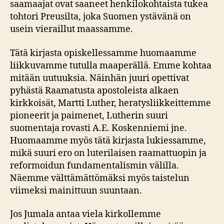
saamaajat ovat saaneet henkilokohtaista tukea
tohtori Preusilta, joka Suomen ystävänä on
usein vieraillut maassamme.
Tätä kirjasta opiskellessamme huomaamme
liikkuvamme tutulla maaperällä. Emme kohtaa
mitään uutuuksia. Näinhän juuri opettivat
pyhästä Raamatusta apostoleista alkaen
kirkkoisät, Martti Luther, heratysliikkeittemme
pioneerit ja paimenet, Lutherin suuri
suomentaja rovasti A.E. Koskenniemi jne.
Huomaamme myös tätä kirjasta lukiessamme,
mikä suuri ero on luterilaisen raamattuopin ja
reformoidun fundamentalismin välilla.
Näemme välttämättömäksi myös taistelun
viimeksi mainittuun suuntaan.
Jos Jumala antaa viela kirkollemme