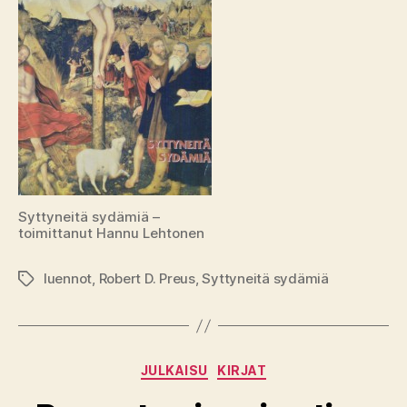
Syttyneitä sydämiä –
toimittanut Hannu Lehtonen
luennot
,
Robert D. Preus
,
Syttyneitä sydämiä
Avainsanat
Kategoriat
JULKAISU
KIRJAT