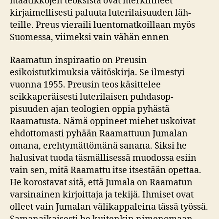
maatikkojen teoksista ovat merkinneet
kirjaimellisesti paluuta luterilaisuuden läh­
teille. Preus vieraili luento­matkoillaan myös
Suomessa, viimeksi vain vähän ennen
Raamatun inspiraatio on Preusin
esikoistutkimuksia väitöskirja. Se ilmestyi
vuonna 1955. Preusin teos käsittelee
seikkaperäisesti luterilaisen puhdasop­
pisuuden ajan teologien oppia pyhästä
Raamatusta. Nämä oppineet miehet uskoivat
ehdottomasti pyhään Raamattuun Jumalan
omana, erehtymättömänä sanana. Siksi he
halusivat tuoda täsmällisessä muodossa esiin
vain sen, mitä Raamattu itse itsestään opettaa.
He korostavat sitä, että Jumala on Raamatun
varsinainen kirjoittaja ja tekijä. Ihmiset ovat
olleet vain Jumalan välikappaleina tässä työssä.