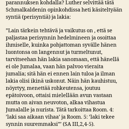
parannuksen kohdalla? Luther selvittää tätä
Schmalkaldenin opinkohdissa heti käsiteltyään
syntiä (perisyntiä) ja lakia:
”Lain tärkein tehtävä ja vaikutus on , että se
paljastaa perisynnin hedelmineen ja osoittaa
ihmiselle, kuinka pohjattoman syvälle hänen
luontonsa on langennut ja turmeltunut,
tarvitseehan hän lakia sanomaan, että hänellä
ei ole Jumalaa, vaan hän palvoo vieraita
jumalia; sitä hän ei ennen lain tuloa ja ilman
lakia olisi ikinä uskonut. Näin hän kauhistuu,
nöyrtyy, menettää rohkeutensa, joutuu
epätoivoon, ottaisi mielellään avun vastaan
mutta on aivan neuvoton, alkaa vihastua
Jumalalle ja nurista. Tätä tarkoittaa Room. 4:
’laki saa aikaan vihaa’ ja Room. 5: ’laki tekee
synnin suuremmaksi”’ (SA III,2,4-5).