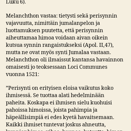
Luku 6).
Melanchthon vastaa: tietysti sekä perisynnin
vajavuutta, nimittäin jumalanpelon ja
luottamuksen puutetta, että perisynnin
aiheuttamaa himoa voidaan aivan oikein
kutsua synnin rangaistukseksi (Apol. II,47),
mutta ne ovat myös synti Jumalaa vastaan.
Melanchthon oli ilmaissut kantansa havainnon
omaisesti jo teoksessaan Loci Communes
vuonna 1521:
”Perisynti on erityisen eloisa vaikutus koko
ihmisessä. Se tuottaa alati hedelminään
paheita. Koskapa ei ihmisen sielu kuohuisi
pahoissa himoissa, joista pahimpia ja
häpeällisimpiä ei edes kyetä havaitsemaan.
Kaikki ihmiset tuntevat joskus ahneutta,