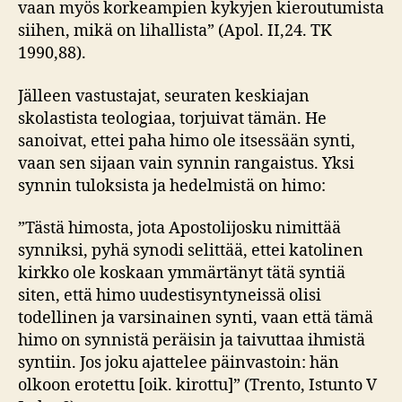
vaan myös korkeampien kykyjen kieroutumista
siihen, mikä on lihallista” (Apol. II,24. TK
1990,88).
Jälleen vastustajat, seuraten keskiajan
skolastista teologiaa, torjuivat tämän. He
sanoivat, ettei paha himo ole itsessään synti,
vaan sen sijaan vain synnin rangaistus. Yksi
synnin tuloksista ja hedelmistä on himo:
”Tästä himosta, jota Apostolijosku nimittää
synniksi, pyhä synodi selittää, ettei katolinen
kirkko ole koskaan ymmärtänyt tätä syntiä
siten, että himo uudestisyntyneissä olisi
todellinen ja varsinainen synti, vaan että tämä
himo on synnistä peräisin ja taivuttaa ihmistä
syntiin. Jos joku ajattelee päinvastoin: hän
olkoon erotettu [oik. kirottu]” (Trento, Istunto V