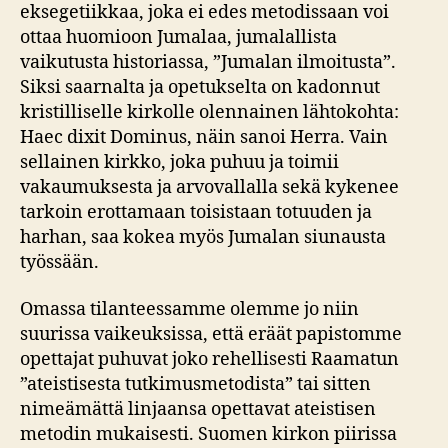
eksegetiikkaa, joka ei edes metodissaan voi
ottaa huomioon Jumalaa, jumalallista
vaikutusta historiassa, ”Jumalan ilmoitusta”.
Siksi saarnalta ja opetukselta on kadonnut
kristilliselle kirkolle olennainen lähtokohta:
Haec dixit Dominus, näin sanoi Herra. Vain
sellainen kirkko, joka puhuu ja toimii
vakaumuksesta ja arvovallalla sekä kykenee
tarkoin erottamaan toisistaan totuuden ja
harhan, saa kokea myös Jumalan siunausta
työssään.
Omassa tilanteessamme olemme jo niin
suurissa vaikeuksissa, että eräät papistomme
opettajat puhuvat joko rehellisesti Raamatun
”ateistisesta tutkimusmetodista” tai sitten
nimeämättä linjaansa opettavat ateistisen
metodin mukaisesti. Suomen kirkon piirissa