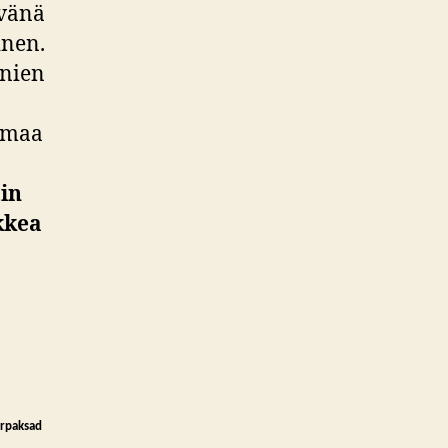
ivänä
inen.
onien
omaa
tin
kkea
Arpaksad