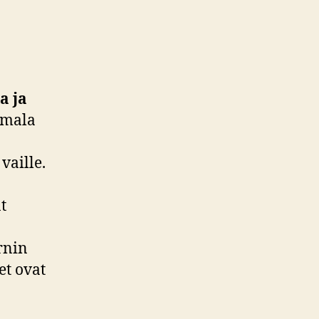
a ja
mala
aille.
t
rnin
et ovat