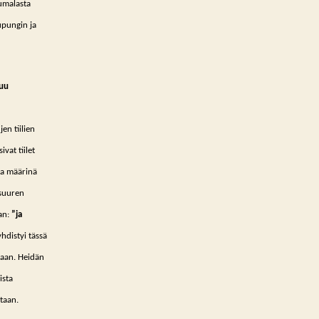
Jumalasta
upungin ja
tuu
en tiilien
vat tiilet
ina määrinä
 suuren
an:
”ja
hdistyi tässä
taan. Heidän
ista
ntaan.