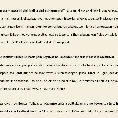
kessa maassa oli yksi kieli ja yksi puheenparsi.”
Sekä suuri osa edellisen luvun selittäv
ttä maininta eri kielistä kuuluvat myöhempään historian aikakauteen. Se ilmaistaan siel
kuvan antamiseksi. Tämän luvun kertomus kuuluu aikakauteen, joka oli ainoastaan noi
ksen jälkeen, jos voimme olettaa, että se tapahtui siihen aikaan, kun Peleg syntyi. 
lman ihmisillä oli vain yksi kieli ja yksi puheenparsi.
e lähtivät liikkeelle itään päin, löysivät he lakeuden Sinearin maassa ja asettuivat
tin vuorijonon ylängöiltä vedenpaisumuksesta selvinneet sekä heidän perheensä muu
aspäin itää kohti, kunnes he saavuttivat suuren tasangon, jossa Eufrat- ja Tigris-joet vi
hedelmällinen tasanko – tai se oli sellainen noina aikoina – ja ihmisten oli pakko luopua
elämästään ja asettua pysyvästi asumaan sinne.
sanoivat toisillensa: ’Tulkaa, tehkäämme tiiliä ja polttakaamme ne koviksi’. Ja tiiltä 
aapihkaa he käyttivät laastina.”
Haamin ja Kanaanin lisäksi muutkin Nooan perheen jä