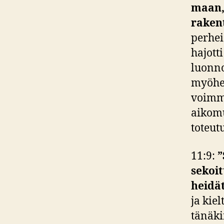
maan, 
raken
perhei
hajott
luonno
myöhem
voimme
aikomu
toteut
11:9:
”
sekoit
heidät
ja kie
tänäki