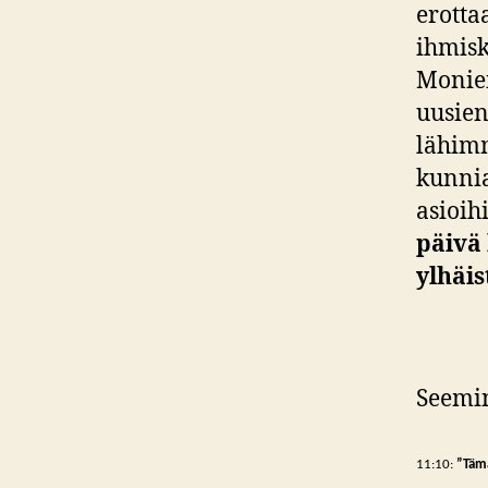
erotta
ihmisk
Monien
uusien
lähimm
kunnia
asioih
päivä 
ylhäis
Seemi
11:10:
”Tämä