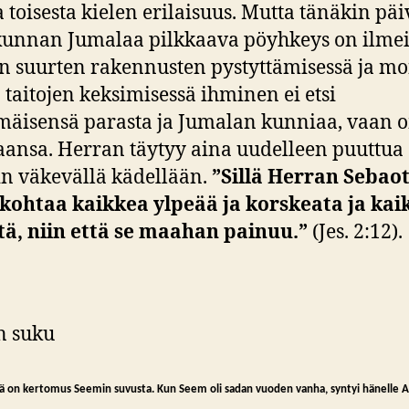
a toisesta kielen erilaisuus. Mutta tänäkin pä
unnan Jumalaa pilkkaava pöyhkeys on ilme
 suurten rakennusten pystyttämisessä ja m
 taitojen keksimisessä ihminen ei etsi
äisensä parasta ja Jumalan kunniaa, vaan 
ansa. Herran täytyy aina uudelleen puuttua
in väkevällä kädellään.
”Sillä Herran Sebao
kohtaa kaikkea ylpeää ja korskeata ja kai
tä, niin että se maahan painuu.”
(Jes. 2:12).
n suku
 on kertomus Seemin suvusta. Kun Seem oli sadan vuoden vanha, syntyi hänelle 