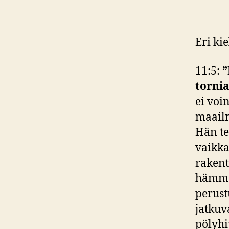
Eri ki
11:5:
”
tornia
ei voi
maailm
Hän te
vaikka
rakent
hämmäs
perust
jatkuv
pölyhi