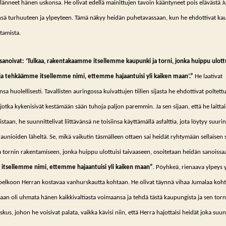
hylänneet hänen uskonsa. He olivat edellä mainittujen tavoin kääntyneet pois elävästä 
sä turhuuteen ja ylpeyteen. Tämä näkyy heidän puhetavassaan, kun he ehdottivat ka
tamista.
 sanoivat: ’Tulkaa, rakentakaamme itsellemme kaupunki ja torni, jonka huippu ulot
 ja tehkäämme itsellemme nimi, ettemme hajaantuisi yli kaiken maan’.”
He laativat
a huolellisesti. Tavallisten auringossa kuivattujen tiilien sijasta he ehdottivat poltettuj
jotka kykenisivät kestämään sään tuhoja paljon paremmin. Ja sen sijaan, että he laittaisi
sistaan, he suunnittelivat liittävänsä ne toisiinsa käyttämällä asfalttia, jota löytyy suur
aunioiden läheltä. Se, mikä vaikutin täsmälleen ottaen sai heidät ryhtymään sellaisen
 tornin rakentamiseen, jonka huippu ulottuisi taivaaseen, osoitetaan heidän sanoissa
tsellemme nimi, ettemme hajaantuisi yli kaiken maan”
. Pöyhkeä, rienaava ylpeys y
pelkoon Herran kostavaa vanhurskautta kohtaan. He olivat täynnä vihaa Jumalaa koh
aan oli uhmata hänen kaikkivaltiasta voimaansa ja tehdä tästä kaupungista ja sen torn
kus, johon he voisivat palata, vaikka kävisi niin, että Herra hajottaisi heidät joka suu