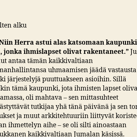
elten alku
Niin Herra astui alas katsomaan kaupunki
, jonka ihmislapset olivat rakentaneet.”
Ju
nut antaa tämän kaikkivaltiaan
anhallintansa uhmaamisen jäädä vastausta v
ki järjestelyjä puuttuakseen asioihin. Sillä
kin tämä kaupunki, jota ihmisten lapset oliva
amassa, oli mahtava – sen mittasuhteet
tyttävät tutkijaa yhä tänä päivänä ja sen to
ukset ja muut arkkitehtuuriin liittyvät koriste
an ihmettelyn aihe – se oli silti ainoastaan
ukkanen kaikkivaltiaan Jumalan käsissä.