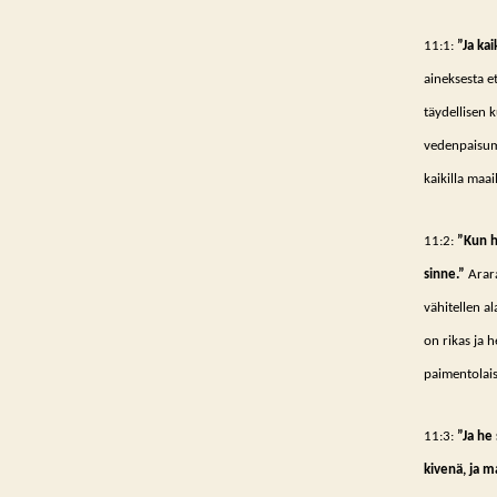
11:1:
”Ja kai
aineksesta e
täydellisen 
vedenpaisumu
kaikilla maai
11:2:
”Kun h
sinne.”
Arara
vähitellen al
on rikas ja 
paimentolais
11:3:
”Ja he 
kivenä, ja m