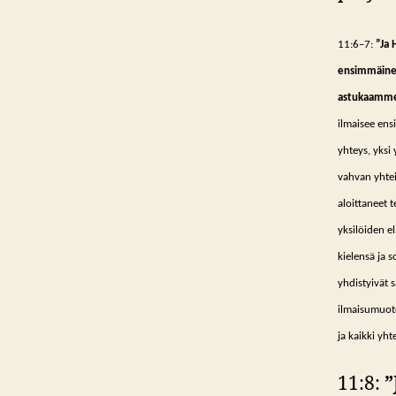
11:6–7:
”Ja 
ensimmäinen 
astukaamme a
ilmaisee ensi
yhteys, yksi 
vahvan yhtei
aloittaneet 
yksilöiden e
kielensä ja 
yhdistyivät s
ilmaisumuoto
ja kaikki yh
11:8:
”