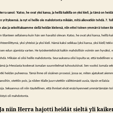
Herra sanoi: ’Katso, he ovat yksi kansa, ja heillä kaikilla on yksi kieli, ja tämä on heid
yrityksensä. Ja nyt ei heille ole mahdotonta mikään, mitä aikovatkin tehdä. 7. Tul
las ja sekoittakaamme siellä heidän kielensä, niin ettei toinen ymmärrä toisen kie
n tilanteen sellaisena kuin hän sen havaitsi olevan: Katso, he ovat yksi kansa, heillä kai
yhteenliittymä, yksi yhteisö ja yksi kieli. Nämä kaksi seikkaa (yksi kansa, yksi kieli) teki
sen edun ajamista varten. He työskentelisivät kaikin mahdollisin voimin sen hyväksi, m
tehdä. Mikään ei olisi heille mahdotonta. Seurauksena olisi lopulta se, että todellinen 
lämä ja Messiasta koskevat Jumalan suunnitelmat tuhoutuisivat. Sen vuoksi Jumala sek
sotki heidän puheensa. Tämä ihme oli sisäinen prosessi, jossa se, miten ajatukset aiemm
anoihin, otettiin pois, ja niiden tilalle juurrutettiin välittömästi uusia, täysin erilaisia
ja. Sekaannus oli niin täydellinen, että ihmiset eivät enää kyenneet ymmärtämään toi
teistyö oli mahdotonta.
Ja niin Herra hajotti heidät sieltä yli kaike