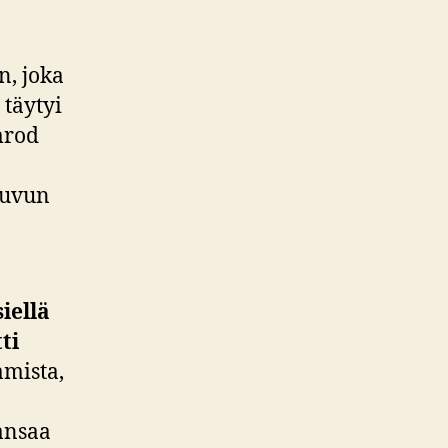
n, joka
 täytyi
mrod
suvun
iellä
ti
amista,
ansaa