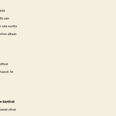
ästä
lä vain
n sata vuotta
Tuohon aikaan
ttivat
rtaavat. Se
he käyttivät
senet olivat