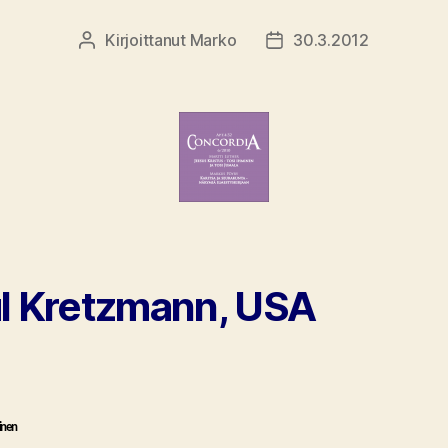
Kirjoittanut
Marko
30.3.2012
Kirjoittaja
Julkaisupäivämäärä
l Kretzmann, USA
inen