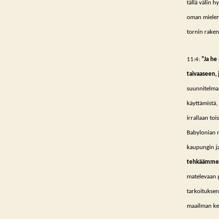
tällä välin 
oman mielen
tornin raken
11:4:
”Ja he
taivaaseen,
suunnitelmans
käyttämistä, 
irrallaan toi
Babylonian r
kaupungin ja
tehkäämme i
matelevaan 
tarkoituksen
maailman kes