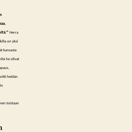
än
kaa,
ltä.’”
Herra
killa on yksi
vät kansasta
itä he olivat
vapaus,
oitti heidän
in
nen toistaan
n