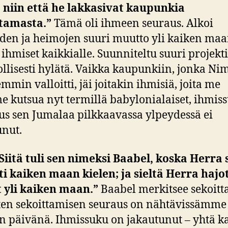
niin että he lakkasivat kaupunkia
tamasta.”
Tämä oli ihmeen seuraus. Alkoi
den ja heimojen suuri muutto yli kaiken maa
i ihmiset kaikkialle. Suunniteltu suuri projekti
llisesti hylätä. Vaikka kaupunkiin, jonka Ni
min valloitti, jäi joitakin ihmisiä, joita me
 kutsua nyt termillä babylonialaiset, ihmis
s sen Jumalaa pilkkaavassa ylpeydessä ei
unut.
Siitä tuli sen nimeksi Baabel, koska Herra s
ti kaiken maan kielen; ja sieltä Herra hajot
 yli kaiken maan.”
Baabel merkitsee sekoitt
lten sekoittamisen seuraus on nähtävissämme
n päivänä. Ihmissuku on jakautunut – yhtä k