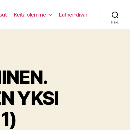
sut
Keitä olemme
Luther-divari
Haku
INEN.
N YKSI
1)