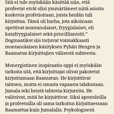
Sitä ei tule myöskään käsittää niin, että
profeetat eivät olisi ymmärtäneet niitä asioita
koskevia profetioitaan, joista heidän tuli
kirjoittaa. Tämä oli harha, jota aikoinaan
opettivat montanolaiset, fryygialaiset, eli
katafryygialaiset sekä priscillianistit.”
Dogmaatikot siis torjuvat voimakkaasti
montanolaisen käsityksen Pyhän Hengen ja
Raamatun kirjoittajien välisestä suhteesta.
Monergistinen inspiraatio-oppi ei myöskään
tarkoita sitä, että kirjoittajat olivat pakotetut
kirjoittamaan Raamatun. He kirjoittivat
tahtoen, mutta ei omasta vapaasta tahdostaan.
Jumala teki heistä tahtovia kirjureita. He
valitsivat, mitä he kirjoittivat. Siksi apostoleilla
ja profeetoilla oli sama tarkoitus kirjoittaessaan
Raamattua kuin Jumalalla. Psykologisesti