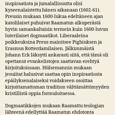
inspiraatiota ja jumalallisuutta olisi
kyseenalaistettu hänen aikanaan (1602-61).
Preusin mukaan 1600-lukua edeltäneen ajan
katolilaiset puhuivat Raamatun alkuperästä
hyvin samankaltaisin termein kuin 1600-luvun
luterilaiset dogmaatikot. Liberaaleina
poikkeuksina Preus mainitsee Pighiuksen ja
Erasmus Rotterdamilaisen. Jälkimmäistä
Johann Eck läksytti ankarasti siitä, että tämä oli
opettanut evankelistojen saattavan erehtyä
kirjoituksissaan. Hülsemannin mukaan
jesuiitat halusivat saattaa opin inspiraatiosta
epäilyksenalaiseksi voidakseen osoittaa
kirjoittamattoman tradition välttämättömyyden
kristillistä oppia formuloitaessa.
Dogmaatikkojen mukaan Raamattu teologian
lähteenä edellyttää Raamatun ehdotonta