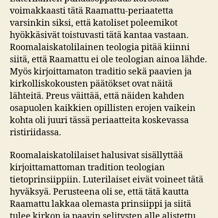
voimakkaasti tätä Raamattu-periaatetta
varsinkin siksi, että katoliset poleemikot
hyökkäsivät toistuvasti tätä kantaa vastaan.
Roomalaiskatolilainen teologia pitää kiinni
siitä, että Raamattu ei ole teologian ainoa lähde.
Myös kirjoittamaton traditio sekä paavien ja
kirkolliskokousten päätökset ovat näitä
lähteitä. Preus väittää, että näiden kahden
osapuolen kaikkien opillisten erojen vaikein
kohta oli juuri tässä periaatteita koskevassa
ristiriidassa.
Roomalaiskatolilaiset halusivat sisällyttää
kirjoittamattoman tradition teologian
tietoprinsiippiin. Luterilaiset eivät voineet tätä
hyväksyä. Perusteena oli se, että tätä kautta
Raamattu lakkaa olemasta prinsiippi ja siitä
tulee kirkon ja paavin selitysten alle alistettu