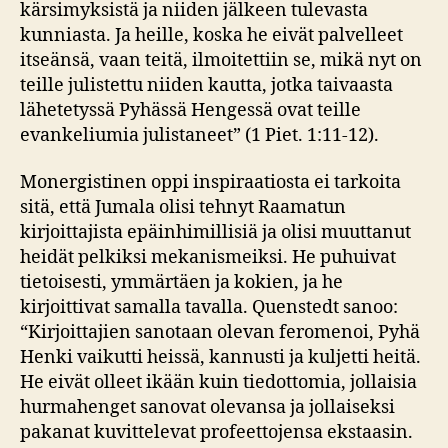
kärsimyksistä ja niiden jälkeen tulevasta
kunniasta. Ja heille, koska he eivät palvelleet
itseänsä, vaan teitä, ilmoitettiin se, mikä nyt on
teille julistettu niiden kautta, jotka taivaasta
lähetetyssä Pyhässä Hengessä ovat teille
evankeliumia julistaneet” (1 Piet. 1:11-12).
Monergistinen oppi inspiraatiosta ei tarkoita
sitä, että Jumala olisi tehnyt Raamatun
kirjoittajista epäinhimillisiä ja olisi muuttanut
heidät pelkiksi mekanismeiksi. He puhuivat
tietoisesti, ymmärtäen ja kokien, ja he
kirjoittivat samalla tavalla. Quenstedt sanoo:
“Kirjoittajien sanotaan olevan feromenoi, Pyhä
Henki vaikutti heissä, kannusti ja kuljetti heitä.
He eivät olleet ikään kuin tiedottomia, jollaisia
hurmahenget sanovat olevansa ja jollaiseksi
pakanat kuvittelevat profeettojensa ekstaasin.