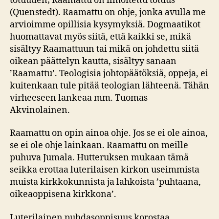
totuuden; Raamattu on ilmoitettu totuus
(Quenstedt). Raamattu on ohje, jonka avulla me
arvioimme opillisia kysymyksiä. Dogmaatikot
huomattavat myös siitä, että kaikki se, mikä
sisältyy Raamattuun tai mikä on johdettu siitä
oikean päättelyn kautta, sisältyy sanaan
’Raamattu’. Teologisia johtopäätöksiä, oppeja, ei
kuitenkaan tule pitää teologian lähteenä. Tähän
virheeseen lankeaa mm. Tuomas
Akvinolainen.
Raamattu on opin ainoa ohje. Jos se ei ole ainoa,
se ei ole ohje lainkaan. Raamattu on meille
puhuva Jumala. Hutteruksen mukaan tämä
seikka erottaa luterilaisen kirkon useimmista
muista kirkkokunnista ja lahkoista ’puhtaana,
oikeaoppisena kirkkona’.
Luterilainen puhdasoppisuus korostaa