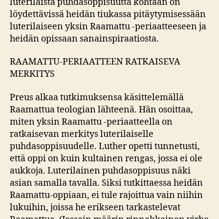
luterilaista puhdasoppisuutta kohtaan on
löydettävissä heidän tiukassa pitäytymisessään
luterilaiseen yksin Raamattu -periaatteeseen ja
heidän opissaan sanainspiraatiosta.
RAAMATTU-PERIAATTEEN RATKAISEVA
MERKITYS
Preus alkaa tutkimuksensa käsittelemällä
Raamattua teologian lähteenä. Hän osoittaa,
miten yksin Raamattu -periaatteella on
ratkaisevan merkitys luterilaiselle
puhdasoppisuudelle. Luther opetti tunnetusti,
että oppi on kuin kultainen rengas, jossa ei ole
aukkoja. Luterilainen puhdasoppisuus näki
asian samalla tavalla. Siksi tutkittaessa heidän
Raamattu-oppiaan, ei tule rajoittua vain niihin
lukuihin, joissa he erikseen tarkastelevat