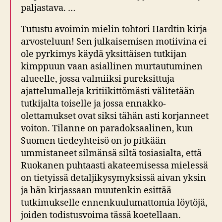
paljastava. …
Tutustu avoimin mielin tohtori Hardtin kirja-
arvosteluun! Sen julkaisemisen motiivina ei
ole pyrkimys käydä yksittäisen tutkijan
kimppuun vaan asiallinen murtautuminen
alueelle, jossa valmiiksi pureksittuja
ajattelumalleja kritiikittömästi välitetään
tutkijalta toiselle ja jossa ennakko-
olettamukset ovat siksi tähän asti korjanneet
voiton. Tilanne on paradoksaalinen, kun
Suomen tiedeyhteisö on jo pitkään
ummistaneet silmänsä siltä tosiasialta, että
Ruokanen puhtaasti akateemisessa mielessä
on tietyissä detaljikysymyksissä aivan yksin
ja hän kirjassaan muutenkin esittää
tutkimukselle ennenkuulumattomia löytöjä,
joiden todistusvoima tässä koetellaan.