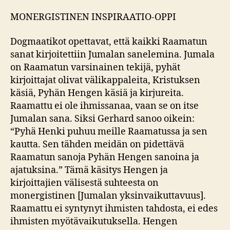
MONERGISTINEN INSPIRAATIO-OPPI
Dogmaatikot opettavat, että kaikki Raamatun
sanat kirjoitettiin Jumalan sanelemina. Jumala
on Raamatun varsinainen tekijä, pyhät
kirjoittajat olivat välikappaleita, Kristuksen
käsiä, Pyhän Hengen käsiä ja kirjureita.
Raamattu ei ole ihmissanaa, vaan se on itse
Jumalan sana. Siksi Gerhard sanoo oikein:
“Pyhä Henki puhuu meille Raamatussa ja sen
kautta. Sen tähden meidän on pidettävä
Raamatun sanoja Pyhän Hengen sanoina ja
ajatuksina.” Tämä käsitys Hengen ja
kirjoittajien välisestä suhteesta on
monergistinen [Jumalan yksinvaikuttavuus].
Raamattu ei syntynyt ihmisten tahdosta, ei edes
ihmisten myötävaikutuksella. Hengen