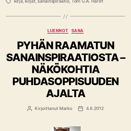
kirja
,
kirjat
,
sanainspiraatio
,
Tom G.A. Hardt
Avainsanat
Kategoriat
LUENNOT
SANA
PYHÄN RAAMATUN
SANAINSPIRAATIOSTA –
NÄKÖKOHTIA
PUHDASOPPISUUDEN
AJALTA
Kirjoittanut
Marko
4.6.2012
Kirjoittaja
Julkaisupäivämäärä