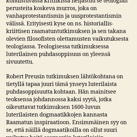
kohdistuvassa kritiikissä heijastuu se teologian
perusteita koskeva murros, joka on
vanhaprotestantismin ja uusprotestantismin
välissä. Erityisesti kyse on ns. historiallis-
kriittisen raamatuntutkimuksen ja sen takana
olevien filosofisten olettamusten vaikutuksesta
teologiassa. Teologisessa tutkimuksessa
luterilainen puhdasoppisuus on yleensä
sivuutettu.
Robert Preusin tutkimuksen lähtökohtana on
tietyllä tapaa juuri tämä ynseys luterilaista
puhdasoppisuutta kohtaan. Hän mainitsee
teoksensa johdannossa kaksi syytä, jotka
oikeuttavat tutkimuksen 1600-luvun
luterilaisten dogmaatikkojen kannasta
Raamatun inspiraatioon. Ensimmäinen syy on
se, että näillä dogmaatikoilla on ollut suuri