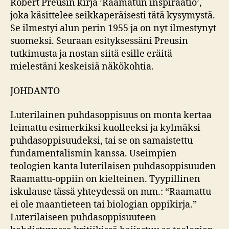
Robert Preusin kirja ’Raamatun inspiraatio’,
joka käsittelee seikkaperäisesti tätä kysymystä.
Se ilmestyi alun perin 1955 ja on nyt ilmestynyt
suomeksi. Seuraan esityksessäni Preusin
tutkimusta ja nostan siitä esille eräitä
mielestäni keskeisiä näkökohtia.
JOHDANTO
Luterilainen puhdasoppisuus on monta kertaa
leimattu esimerkiksi kuolleeksi ja kylmäksi
puhdasoppisuudeksi, tai se on samaistettu
fundamentalismin kanssa. Useimpien
teologien kanta luterilaisen puhdasoppisuuden
Raamattu-oppiin on kielteinen. Tyypillinen
iskulause tässä yhteydessä on mm.: “Raamattu
ei ole maantieteen tai biologian oppikirja.”
Luterilaiseen puhdasoppisuuteen