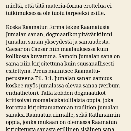
mieltä, että tätä materia-forma erottelua ei
tutkimuksessa ole tuotu tarpeeksi esille.
Koska Raamatun forma tekee Raamatusta
Jumalan sanan, dogmaatikot pitävät kiinni
Jumalan sanan ykseydestä ja samuudesta.
Caesar on Caesar niin maalauksessa kuin
kolikossa kuvattuna. Samoin Jumalan sana on
sama niin kirjoitettuna kuin suusanallisesti
esitettynä. Preus mainitsee Raamattu-
perusteena Fil. 3:1. Jumalan sanan samuus
koskee myös Jumalassa olevaa sanaa (verbum
endiatheton). Tällä kohden dogmaatikot
kritisoivat roomalaiskatolilaista oppia, joka
korottaa kirjoittamattoman tradition Jumalan
sanaksi Raamatun rinnalle, sekä Rathmannin
oppia, jonka mukaan on olemassa Raamatun
kirjoitetusta sanasta erillinen sisäinen sana.