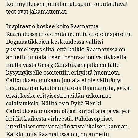
Kolmiyhteisen Jumalan ulospäin suuntautuvat
teot ovat jakamattomat.
Inspiraatio koskee koko Raamattua.
Raamatussa ei ole mitään, mitä ei ole inspiroitu.
Dogmaatikkojen keskuudessa vallitsi
yksimielisyys siitä, että kaikki Raamatussa on
annettu jumalallisen inspiraation välityksellä,
mutta vasta Georg Calixtuksen jälkeen tälle
kysymykselle osoitettiin erityistä huomiota.
Calixtuksen mukaan Jumala ei ole välittänyt
inspiraation kautta niitä osia Raamatusta, jotka
eivät koske erityisesti meidän uskomme
salaisuuksia. Näiltä osin Pyhä Henki
Calixtuksen mukaan ohjasi kirjoittajia ja varjeli
heidät kaikesta virheestä. Puhdasoppiset
luterilaiset ottavat tähän vastakkaisen kannan.
Kaikki mitä Raamatussa on, on annettu