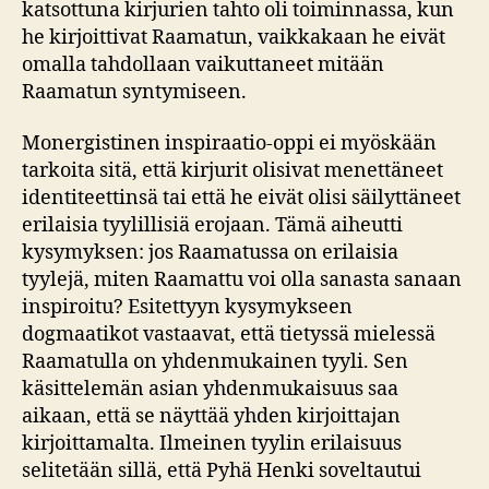
katsottuna kirjurien tahto oli toiminnassa, kun
he kirjoittivat Raamatun, vaikkakaan he eivät
omalla tahdollaan vaikuttaneet mitään
Raamatun syntymiseen.
Monergistinen inspiraatio-oppi ei myöskään
tarkoita sitä, että kirjurit olisivat menettäneet
identiteettinsä tai että he eivät olisi säilyttäneet
erilaisia tyylillisiä erojaan. Tämä aiheutti
kysymyksen: jos Raamatussa on erilaisia
tyylejä, miten Raamattu voi olla sanasta sanaan
inspiroitu? Esitettyyn kysymykseen
dogmaatikot vastaavat, että tietyssä mielessä
Raamatulla on yhdenmukainen tyyli. Sen
käsittelemän asian yhdenmukaisuus saa
aikaan, että se näyttää yhden kirjoittajan
kirjoittamalta. Ilmeinen tyylin erilaisuus
selitetään sillä, että Pyhä Henki soveltautui