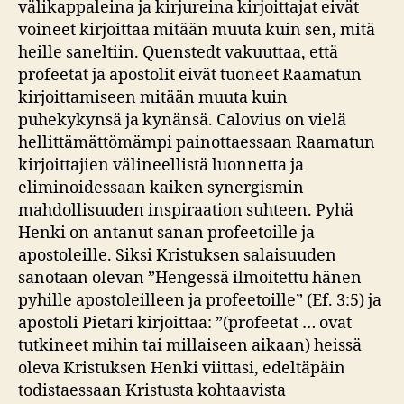
välikappaleina ja kirjureina kirjoittajat eivät
voineet kirjoittaa mitään muuta kuin sen, mitä
heille saneltiin. Quenstedt vakuuttaa, että
profeetat ja apostolit eivät tuoneet Raamatun
kirjoittamiseen mitään muuta kuin
puhekykynsä ja kynänsä. Calovius on vielä
hellittämättömämpi painottaessaan Raamatun
kirjoittajien välineellistä luonnetta ja
eliminoidessaan kaiken synergismin
mahdollisuuden inspiraation suhteen. Pyhä
Henki on antanut sanan profeetoille ja
apostoleille. Siksi Kristuksen salaisuuden
sanotaan olevan ”Hengessä ilmoitettu hänen
pyhille apostoleilleen ja profeetoille” (Ef. 3:5) ja
apostoli Pietari kirjoittaa: ”(profeetat … ovat
tutkineet mihin tai millaiseen aikaan) heissä
oleva Kristuksen Henki viittasi, edeltäpäin
todistaessaan Kristusta kohtaavista