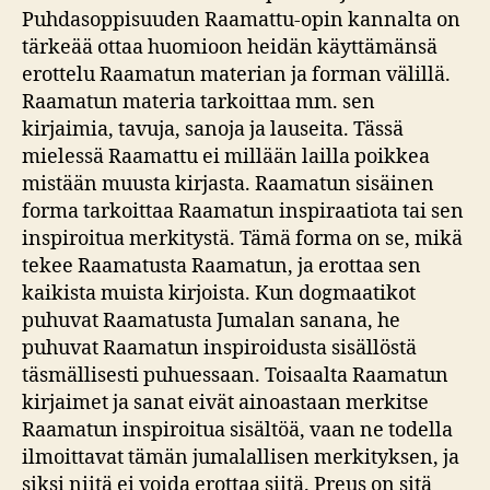
Puhdasoppisuuden Raamattu-opin kannalta on
tärkeää ottaa huomioon heidän käyttämänsä
erottelu Raamatun materian ja forman välillä.
Raamatun materia tarkoittaa mm. sen
kirjaimia, tavuja, sanoja ja lauseita. Tässä
mielessä Raamattu ei millään lailla poikkea
mistään muusta kirjasta. Raamatun sisäinen
forma tarkoittaa Raamatun inspiraatiota tai sen
inspiroitua merkitystä. Tämä forma on se, mikä
tekee Raamatusta Raamatun, ja erottaa sen
kaikista muista kirjoista. Kun dogmaatikot
puhuvat Raamatusta Jumalan sanana, he
puhuvat Raamatun inspiroidusta sisällöstä
täsmällisesti puhuessaan. Toisaalta Raamatun
kirjaimet ja sanat eivät ainoastaan merkitse
Raamatun inspiroitua sisältöä, vaan ne todella
ilmoittavat tämän jumalallisen merkityksen, ja
siksi niitä ei voida erottaa siitä. Preus on sitä