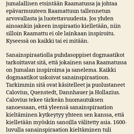
jumalallisen etsintään Raamatussa ja johtaa
epävarmuuteen Raamattuun tallennetun
arvovallasta ja luotettavuudesta. Jos yhden
ainoankin jakeen inspiraatio kielletään, niin
silloin Raamattu ei ole lainkaan inspiroitu.
Kyseessä on kaikki tai ei mitään.
Sanainspiraatiolla puhdasoppiset dogmaatikot
tarkoittavat sitä, että jokainen sana Raamatussa
on Jumalan inspiroima ja sanelema. Kaikki
dogmaatikot uskoivat sanainspiraatioon.
Tarkimmin sitä ovat käsitelleet ja puolustaneet
Calovius, Quenstedt, Dannhauer ja Hollazius.
Calovius tekee tärkeän huomautuksen
sanoessaan, että yleensä sanainspiraation
kieltäminen kytkeytyy yhteen sen kanssa, että
kielletään myöskin sanoilla välitetty asia. 1600-
luvulla sanainspiraation kieltäminen tuli