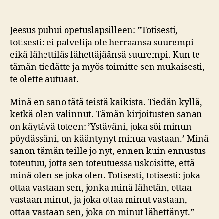
Jeesus puhui opetuslapsilleen: ”Totisesti,
totisesti: ei palvelija ole herraansa suurempi
eikä lähettiläs lähettäjäänsä suurempi. Kun te
tämän tiedätte ja myös toimitte sen mukaisesti,
te olette autuaat.
Minä en sano tätä teistä kaikista. Tiedän kyllä,
ketkä olen valinnut. Tämän kirjoitusten sanan
on käytävä toteen: ’Ystäväni, joka söi minun
pöydässäni, on kääntynyt minua vastaan.’ Minä
sanon tämän teille jo nyt, ennen kuin ennustus
toteutuu, jotta sen toteutuessa uskoisitte, että
minä olen se joka olen. Totisesti, totisesti: joka
ottaa vastaan sen, jonka minä lähetän, ottaa
vastaan minut, ja joka ottaa minut vastaan,
ottaa vastaan sen, joka on minut lähettänyt.”