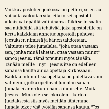
Vaikka apostolien joukossa on petturi, se ei saa
yhtäältä vaikuttaa sitä, että toiset apostolit
alkaisivat epäillä valintaansa. Eikä se toisaalta
saa mitätöidä sitä tehtävää, joka apostoleille on
kerta kaikkiaan annettu: Apostolit puhuvat
Jeesuksen nimissä ja hänen tahdostaan.
Valtuutus tulee Jumalalta. ”Joka ottaa vastaan
sen, jonka minä lähetän, ottaa vastaan minut”
sanoo Jeesus. Tämä toteutuu myös tänään.
Tänään meille – nyt – Jeesus itse on edelleen
sanansa kautta ainoa opettaja Kirkossaan.
Kaikkia inhimillisiä opettajia on pidettävä vain
välineinä, jotka opettavat Jumalan sanaa.
Jumala ei anna kunniaansa ihmiselle. Mutta
Jeesus – Minä olen se joka olen – kertoo
Juudaksesta siis myös meidän tähtemme.
Jumala tekee yhä työtään sanansa kautta. ”Jos