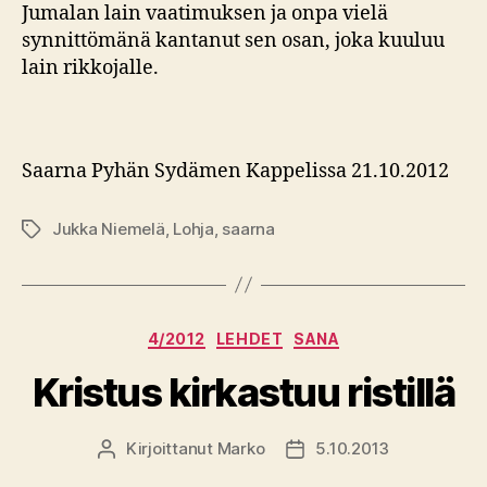
Jumalan lain vaatimuksen ja onpa vielä
synnittömänä kantanut sen osan, joka kuuluu
lain rikkojalle.
Saarna Pyhän Sydämen Kappelissa 21.10.2012
Jukka Niemelä
,
Lohja
,
saarna
Avainsanat
Kategoriat
4/2012
LEHDET
SANA
Kristus kirkastuu ristillä
Kirjoittanut
Marko
5.10.2013
Kirjoittaja
Julkaisupäivämäärä