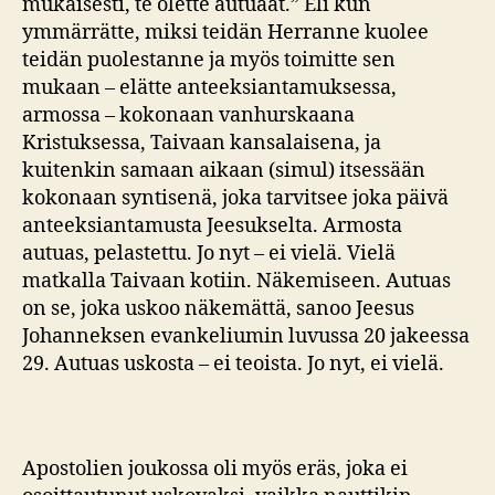
mukaisesti, te olette autuaat.” Eli kun
ymmärrätte, miksi teidän Herranne kuolee
teidän puolestanne ja myös toimitte sen
mukaan – elätte anteeksiantamuksessa,
armossa – kokonaan vanhurskaana
Kristuksessa, Taivaan kansalaisena, ja
kuitenkin samaan aikaan (simul) itsessään
kokonaan syntisenä, joka tarvitsee joka päivä
anteeksiantamusta Jeesukselta. Armosta
autuas, pelastettu. Jo nyt – ei vielä. Vielä
matkalla Taivaan kotiin. Näkemiseen. Autuas
on se, joka uskoo näkemättä, sanoo Jeesus
Johanneksen evankeliumin luvussa 20 jakeessa
29. Autuas uskosta – ei teoista. Jo nyt, ei vielä.
Apostolien joukossa oli myös eräs, joka ei