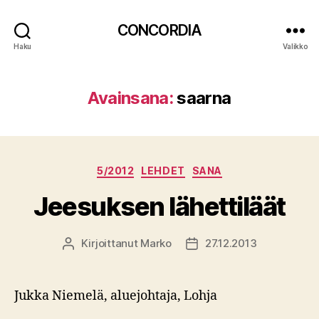
CONCORDIA
Haku
Valikko
Avainsana:
saarna
Kategoriat
5/2012
LEHDET
SANA
Jeesuksen lähettiläät
Kirjoittanut
Marko
27.12.2013
Kirjoittaja
Julkaisupäivämäärä
Jukka Niemelä, aluejohtaja, Lohja