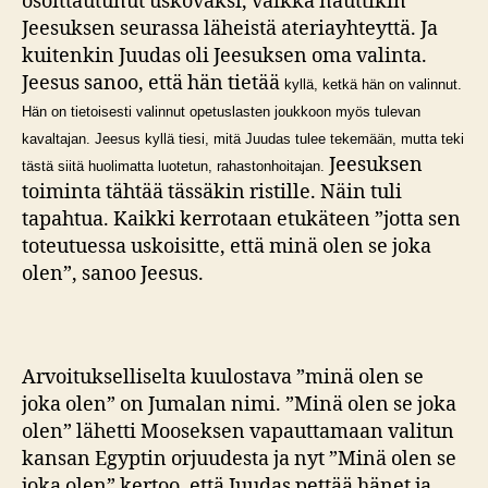
osoittautunut uskovaksi, vaikka nauttikin
Jeesuksen seurassa läheistä ateriayhteyttä. Ja
kuitenkin Juudas oli Jeesuksen oma valinta.
Jeesus sanoo, että hän tietää
kyllä, ketkä hän on valinnut.
Hän on tietoisesti valinnut opetuslasten joukkoon myös tulevan
kavaltajan. Jeesus kyllä tiesi, mitä Juudas tulee tekemään, mutta teki
Jeesuksen
tästä siitä huolimatta luotetun, rahastonhoitajan.
toiminta tähtää tässäkin ristille. Näin tuli
tapahtua. Kaikki kerrotaan etukäteen ”jotta sen
toteutuessa uskoisitte, että minä olen se joka
olen”, sanoo Jeesus.
Arvoitukselliselta kuulostava ”minä olen se
joka olen” on Jumalan nimi. ”Minä olen se joka
olen” lähetti Mooseksen vapauttamaan valitun
kansan Egyptin orjuudesta ja nyt ”Minä olen se
joka olen” kertoo, että Juudas pettää hänet ja