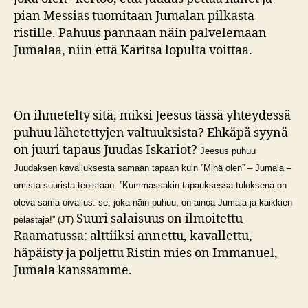
pian Messias tuomitaan Jumalan pilkasta
ristille. Pahuus pannaan näin palvelemaan
Jumalaa, niin että Karitsa lopulta voittaa.
On ihmetelty sitä, miksi Jeesus tässä yhteydessä
puhuu lähetettyjen valtuuksista? Ehkäpä syynä
on juuri tapaus Juudas Iskariot?
Jeesus puhuu
Juudaksen kavalluksesta samaan tapaan kuin ”Minä olen” – Jumala –
omista suurista teoistaan. ”Kummassakin tapauksessa tuloksena on
oleva sama oivallus: se, joka näin puhuu, on ainoa Jumala ja kaikkien
Suuri salaisuus on ilmoitettu
pelastaja!” (JT)
Raamatussa: alttiiksi annettu, kavallettu,
häpäisty ja poljettu Ristin mies on Immanuel,
Jumala kanssamme.