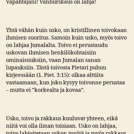
Vapahtajani! Vanhurskaus on lahja!
Yhtä vähän kuin usko, on kristillinen toivokaan
ihmisen suoritus. Samoin kuin usko, myös toivo
on lahjaa Jumalalta. Toivo ei perustaudu
uskovan ihmisen henkilökohtaisiin
ominaisuuksiin, vaan Jumalan sanan
lupauksiin. Tästä toivosta Pietari puhuu
kirjeessään (1. Piet. 3:15): olkaa alttiita
vastaamaan, kun joku kysyy toivonne perustaa
– mutta ei ”korkealta ja kovaa”.
Usko, toivo ja rakkaus kuuluvat yhteen, eikä
niitä voi olla ilman toisiaan. Usko on lahjaa,
toivo lahjoitetaan uskon myötä ja myös rakkaus