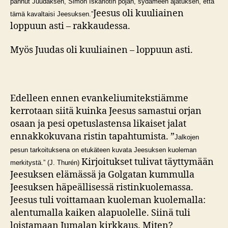
pannut Juudaksen, Simon Iskariotin pojan, sydämeen ajatuksen, että
Jeesus oli kuuliainen
tämä kavaltaisi Jeesuksen.”
loppuun asti – rakkaudessa.
Myös Juudas oli kuuliainen – loppuun asti.
Edelleen ennen evankeliumitekstiämme
kerrotaan siitä kuinka Jeesus samastui orjan
osaan ja pesi opetuslastensa likaiset jalat
ennakkokuvana ristin tapahtumista. ”
Jalkojen
pesun tarkoituksena on etukäteen kuvata Jeesuksen kuoleman
Kirjoitukset tulivat täyttymään
merkitystä.” (J. Thurén)
Jeesuksen elämässä ja Golgatan kummulla
Jeesuksen häpeällisessä ristinkuolemassa.
Jeesus tuli voittamaan kuoleman kuolemalla:
alentumalla kaiken alapuolelle. Siinä tuli
loistamaan Jumalan kirkkaus. Miten?