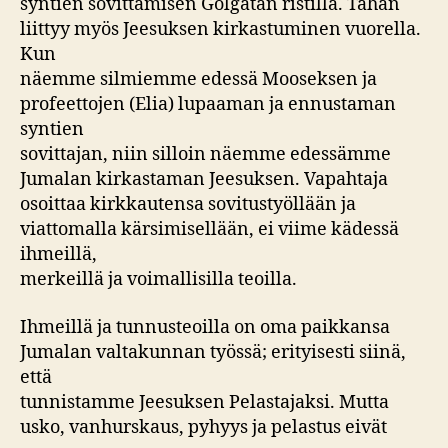
syntien sovittamisen Golgatan ristillä. Tähän
liittyy myös Jeesuksen kirkastuminen vuorella.
Kun
näemme silmiemme edessä Mooseksen ja
profeettojen (Elia) lupaaman ja ennustaman
syntien
sovittajan, niin silloin näemme edessämme
Jumalan kirkastaman Jeesuksen. Vapahtaja
osoittaa kirkkautensa sovitustyöllään ja
viattomalla kärsimisellään, ei viime kädessä
ihmeillä,
merkeillä ja voimallisilla teoilla.
Ihmeillä ja tunnusteoilla on oma paikkansa
Jumalan valtakunnan työssä; erityisesti siinä,
että
tunnistamme Jeesuksen Pelastajaksi. Mutta
usko, vanhurskaus, pyhyys ja pelastus eivät