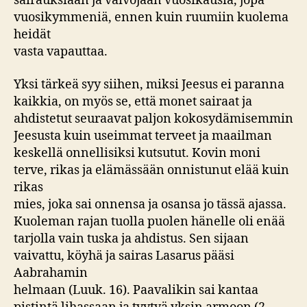
sairauksiaan ja vaivojaan vuosikausia, jopa
vuosikymmeniä, ennen kuin ruumiin kuolema
heidät
vasta vapauttaa.
Yksi tärkeä syy siihen, miksi Jeesus ei paranna
kaikkia, on myös se, että monet sairaat ja
ahdistetut seuraavat paljon kokosydämisemmin
Jeesusta kuin useimmat terveet ja maailman
keskellä onnellisiksi kutsutut. Kovin moni
terve, rikas ja elämässään onnistunut elää kuin
rikas
mies, joka sai onnensa ja osansa jo tässä ajassa.
Kuoleman rajan tuolla puolen hänelle oli enää
tarjolla vain tuska ja ahdistus. Sen sijaan
vaivattu, köyhä ja sairas Lasarus pääsi
Aabrahamin
helmaan (Luuk. 16). Paavalikin sai kantaa