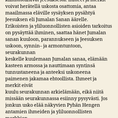
voivat herätellä uskosta osattomia, antaa
maailmassa eläville sysäyksen pysähtyä
Jeesuksen eli Jumalan Sanan äärelle.
Erikoisten ja yliluonnollisten asioiden tarkoitus
on pysäyttää ihminen, saattaa hänet Jumalan
sanan kuuloon, parannukseen ja Jeesuksen
uskoon, synnin– ja armontuntoon,
seurakunnan
keskelle kuulemaan Jumalan sanaa, elämään
kasteen armossa ja nauttimaan syntinsä
tunnustaneena ja anteeksi uskoneena
paimenen jakamaa ehtoollista. Ihmeet ja
merkit eivät
kuulu seurakunnan arkielämään, eikä niitä
missään seurakunnassa esiinny pysyvästi. Jos
jonkun usko elää näkyvien Pyhän Hengen
antamien ihmeiden ja yliluonnollisten