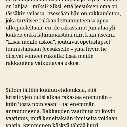
on lahjaa – miksi? Siksi, että Jeesuksen oma on
tässäkin velassa. Itsessään hän on rakkaudeton,
joka tarvitsee rakkaudettomuuteensa apua
ulkopuoleltaan: en ole rakastanut Jumalaa yli
kaiken enkä lähimmäistäni niin kuin itseäni.
”Lisää meille uskoa”, joutuivat opetuslapset
tunnustamaan Jeesukselle – yhtä hyvin he
olisivat voineet rukoilla: lisää meille
rakkautena vaikuttavaa uskoa.
Silloin tällöin kuuluu ehdotuksia, että
kristittyjen tulisi alkaa rakastaa enemmän –
kuin ’tosta noin vaan’ – tai enemmän
antautuneena. Rakkauden vaatimus on kovin
vaatimus, mitä keneltäkään ihmiseltä voidaan
vaatia. Kymmenen käskyä tähtää juuri