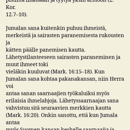
pistintä lihassaan ja tyytyä yksin armoon (2.
Kor.
12.7–10).
Jumalan sana kuitenkin puhuu ihmeistä,
merkeistä ja sairasten paranemisesta rukousten
ja
kätten päälle panemisen kautta.
Lähetystilanteeseen sairasten paraneminen ja
muut ihmeet toki
vieläkin kuuluvat (Mark. 16:15–18). Kun
Jumalan sana kohtaa pakanakansan, niin Herra
voi
antaa sanan saarnaajien työkaluiksi myös
erilaisia ihmelahjoja. Lähetyssaarnaajan sana
vahvistuu sitä seuraavien merkkien kautta
(Mark. 16:20). Onkin sanottu, että kun Jumala
antaa
myös Suomen kansan keskelle saarnaajia ja