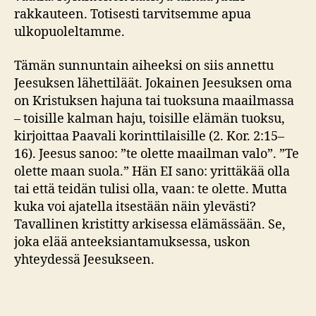
rakkauteen. Totisesti tarvitsemme apua
ulkopuoleltamme.
Tämän sunnuntain aiheeksi on siis annettu
Jeesuksen lähettiläät. Jokainen Jeesuksen oma
on Kristuksen hajuna tai tuoksuna maailmassa
– toisille kalman haju, toisille elämän tuoksu,
kirjoittaa Paavali korinttilaisille (2. Kor. 2:15–
16). Jeesus sanoo: ”te olette maailman valo”. ”Te
olette maan suola.” Hän EI sano: yrittäkää olla
tai että teidän tulisi olla, vaan: te olette. Mutta
kuka voi ajatella itsestään näin ylevästi?
Tavallinen kristitty arkisessa elämässään. Se,
joka elää anteeksiantamuksessa, uskon
yhteydessä Jeesukseen.