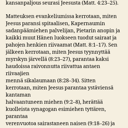
kansanpaljous seurasi Jeesusta (Matt. 4:23–25).
Matteuksen evankeliumissa kerrotaan, miten
Jeesus paransi spitaalisen, Kapernaumin
sadanpäämiehen palvelijan, Pietarin anopin ja
kaikki muut Hänen luokseen tuodut sairaat ja
pahojen henkien riivaamat (Matt. 8:1–17). Sen
jälkeen kerrotaan, miten Jeesus tyynnyttää
myrskyn järvellä (8:23–27), parantaa kaksi
haudoissa raivonnutta riivattua antaen
riivaajien
mennä sikalaumaan (8:28–34). Sitten
kerrotaan, miten Jeesus parantaa ystäviensä
kantaman
halvaantuneen miehen (9:2–8), herättää
kuolleista synagogan esimiehen tyttären,
parantaa
verenvuotoa sairastaneen naisen (9:18–26) ja