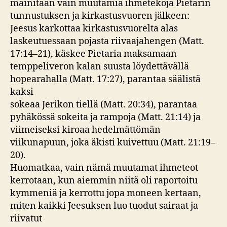
mainitaan vain muutamia ihmetekoja Pietarin
tunnustuksen ja kirkastusvuoren jälkeen:
Jeesus karkottaa kirkastusvuorelta alas
laskeutuessaan pojasta riivaajahengen (Matt.
17:14–21), käskee Pietaria maksamaan
temppeliveron kalan suusta löydettävällä
hopearahalla (Matt. 17:27), parantaa säälistä
kaksi
sokeaa Jerikon tiellä (Matt. 20:34), parantaa
pyhäkössä sokeita ja rampoja (Matt. 21:14) ja
viimeiseksi kiroaa hedelmättömän
viikunapuun, joka äkisti kuivettuu (Matt. 21:19–
20).
Huomatkaa, vain nämä muutamat ihmeteot
kerrotaan, kun aiemmin niitä oli raportoitu
kymmeniä ja kerrottu jopa moneen kertaan,
miten kaikki Jeesuksen luo tuodut sairaat ja
riivatut