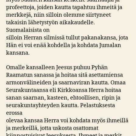
profeettoja, joiden kautta tapahtuu ihmeitä ja
merkkejä, niin silloin olemme siirtyneet
takaisin lähetystyön aikakaudelle.
Suomalaisista on
silloin Herran silmissä tullut pakanakansa, jota
Hän ei voi enää kohdella ja kohdata Jumalan
kansana.
Omalle kansalleen Jeesus puhuu Pyhän
Raamatun sanassa ja hoitaa sitä asettamiensa
armonvälineiden ja saarnaviran kautta. Omaa
Seurakuntaansa eli Kirkkoansa Herra hoitaa
sanan saarnan, kasteen, ehtoollisen, ripin ja
seurakuntayhteyden kautta. Pelastuksesta
erossa
olevaa kansaa Herra voi kohdata myös ihmeillä
ja merkeillä, jotta uskosta osattomat
kiinnostuisivat Jeesuksesta. Ihmeet ja merkit