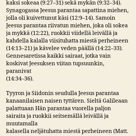
kaksi sokeaa (9:27–31) sekä mykän (9:32–34).
Synagogassa Jeesus parantaa sapattina miehen,
jolla oli kuivettunut käsi (12:9–14). Samoin
Jeesus parantaa riivatun miehen, joka oli sokea
ja mykkä (12:22), ruokkii viidellä leivällä ja
kahdella kalalla viisituhatta miestä perheineen
(14:13–21) ja kävelee veden päällä (14:22–33).
Gennesaretissa kaikki sairaat, jotka vain
koskivat Jeesuksen viitan tupsuunkin,
paranivat
(14:34–36).
Tyyron ja Siidonin seudulla Jeesus parantaa
kanaanilaisen naisen tyttären. Sieltä Galileaan
palattuaan Hän parantaa vuorella paljon
sairaita ja ruokkii seitsemällä leivällä ja
muutamalla
kalasella neljätuhatta miestä perheineen (Matt.