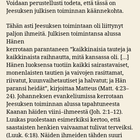
Voidaan perustellusti todeta, että tässä on
Jeesuksen julkisen toiminnan käännekohta.
Tähän asti Jeesuksen toimintaan oli liittynyt
paljon ihmeitä. Julkisen toimintansa alussa
Hänen
kerrotaan parantaneen ”kaikkinaisia tauteja ja
kaikkinaista raihnautta, mitä kansassa oli. […]
Hänen luoksensa tuotiin kaikki sairastavaiset,
monenlaisten tautien ja vaivojen rasittamat,
riivatut, kuunvaihetautiset ja halvatut; ja Hän
paransi heidät”, kirjoittaa Matteus (Matt. 4:23–
24). Johanneksen evankeliumissa kerrotaan
Jeesuksen toiminnan alussa tapahtuneesta
Kaanan häiden viini–ihmeestä (Joh. 2:1–12).
Luukas puolestaan esimerkiksi kertoo, että
saastaisten henkien vaivaamat tulivat terveiksi.
(Luuk. 6:18). Näiden ihmeiden tähden suuri