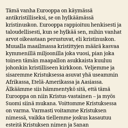
Tämä vanha Eurooppa on käymässä
antikristilliseksi, se on hylkäämässä
kristinuskon. Eurooppa rappioituu henkisesti ja
taloudellisesti, kun se hylkää sen, mihin vanhat
arvot oikeastaan perustuvat, eli kristinuskon.
Muualla maailmassa kristittyjen määrä kasvaa
kymmenillä miljoonilla joka vuosi, pian joka
toinen tämän maapallon asukkaista kuuluu
johonkin kristilliseen kirkkoon. Veljemme ja
sisaremme Kristuksessa asuvat yhä useammin
Afrikassa, Etelä-Amerikassa ja Aasiassa.
Älkäämme siis hämmentykö sitä, että tämä
Eurooppa on niin Kristus-vastainen – ja myös
Suomi siinä mukana. Voittomme Kristuksessa
on varma. Varmasti voitamme Kristuksen
nimessä, vaikka tiellemme joskus kasautuu
esteitä Kristuksen nimen ja Sanan