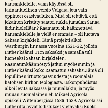
kansankielelle, vaan käytössä oli
latinankielinen versio Vulgata, jota vain
oppineet osasivat lukea. Mitä oli tehtävä, että
jokainen kristitty saattoi tutkia Jumalan Sanaa
äidinkielellään? Raamattu oli käännettävä
kansankielelle ja vielä enemmän – oli luotava
Saksan kirjakieli. Tämä projekti alkoi
Wartburgin linnassa vuosina 1521–22, jolloin
Luther käänsi UT:n saksaksi ja samalla tuli
luoneeksi Saksan kirjakielen.
Raamatunkäännöstyö jatkui myöhemmin ja
Luther käänsi koko Raamatun saksaksi.Tämä oli
lopullinen irtiotto paaviudesta ja roomalais-
katolisen kirkon teologiasta. Uskonpuhdistus
alkoi levitä Saksassa ja muuallakin, ja myös
muuan suomalainen eli Mikael Agricola
opiskeli Wittenbergissä 1536–1539. Agricola sai
Lutherilta hyvät todistukset vietäväksi Ruotsi–