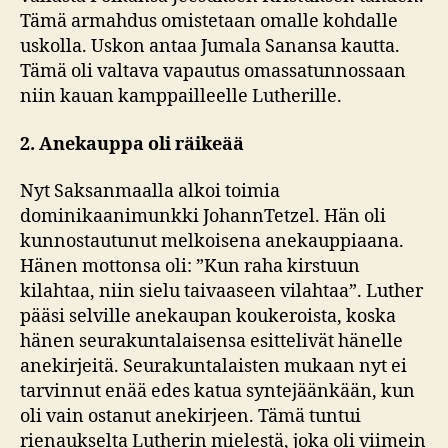
Tämä armahdus omistetaan omalle kohdalle
uskolla. Uskon antaa Jumala Sanansa kautta.
Tämä oli valtava vapautus omassatunnossaan
niin kauan kamppailleelle Lutherille.
2. Anekauppa oli räikeää
Nyt Saksanmaalla alkoi toimia
dominikaanimunkki JohannTetzel. Hän oli
kunnostautunut melkoisena anekauppiaana.
Hänen mottonsa oli: ”Kun raha kirstuun
kilahtaa, niin sielu taivaaseen vilahtaa”. Luther
pääsi selville anekaupan koukeroista, koska
hänen seurakuntalaisensa esittelivät hänelle
anekirjeitä. Seurakuntalaisten mukaan nyt ei
tarvinnut enää edes katua syntejäänkään, kun
oli vain ostanut anekirjeen. Tämä tuntui
rienaukselta Lutherin mielestä, joka oli viimein