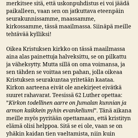
merkitsee sitä, että uskonpuhdistus ei voi jäädä
paikalleen, vaan sen on jatkuttava eteenpäin
seurakunnissamme, maassamme,
kirkossamme, tässä maailmassa. Siinäpä meille
tehtävää kylliksi!
Oikea Kristuksen kirkko on tässä maailmassa
aina alas painettuja halveksittu, se on pilkattu
ja väheksytty. Mutta sillä on oma voimansa, ja
sen tähden se voittaa sen pahan, jolla oikeaa
Kristuksen seurakuntaa yritetään kaataa.
Kirkon aarteena eivät ole anekirjeet eivätkä
suuret rahavarat. Teesissä 62 Luther opettaa:
”
Kirkon todellinen aarre on Jumalan kunnian ja
armon kaikkein pyhin evankeliumi
”. Tänä aikana
meille myös pyritään opettamaan, että kristityn
elämä olisi helppoa. Sitä se ei ole, vaan se on
yhäkin kaidan tien vaeltamista, niin kuin