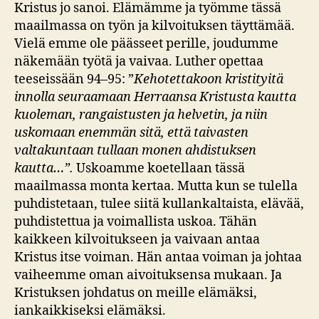
Kristus jo sanoi. Elämämme ja työmme tässä
maailmassa on työn ja kilvoituksen täyttämää.
Vielä emme ole päässeet perille, joudumme
näkemään työtä ja vaivaa. Luther opettaa
teeseissään 94–95: ”
Kehotettakoon kristityitä
innolla seuraamaan Herraansa Kristusta kautta
kuoleman, rangaistusten ja helvetin, ja niin
uskomaan enemmän sitä, että taivasten
valtakuntaan tullaan monen ahdistuksen
kautta…”.
Uskoamme koetellaan tässä
maailmassa monta kertaa. Mutta kun se tulella
puhdistetaan, tulee siitä kullankaltaista, elävää,
puhdistettua ja voimallista uskoa. Tähän
kaikkeen kilvoitukseen ja vaivaan antaa
Kristus itse voiman. Hän antaa voiman ja johtaa
vaiheemme oman aivoituksensa mukaan. Ja
Kristuksen johdatus on meille elämäksi,
iankaikkiseksi elämäksi.