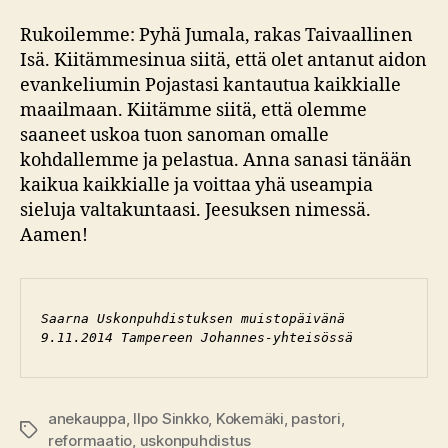
Rukoilemme: Pyhä Jumala, rakas Taivaallinen
Isä. Kiitämmesinua siitä, että olet antanut aidon
evankeliumin Pojastasi kantautua kaikkialle
maailmaan. Kiitämme siitä, että olemme
saaneet uskoa tuon sanoman omalle
kohdallemme ja pelastua. Anna sanasi tänään
kaikua kaikkialle ja voittaa yhä useampia
sieluja valtakuntaasi. Jeesuksen nimessä.
Aamen!
Saarna Uskonpuhdistuksen muistopäivänä 
9.11.2014 Tampereen Johannes-yhteisössä 
anekauppa
,
Ilpo Sinkko
,
Kokemäki
,
pastori
,
Avainsanat
reformaatio
,
uskonpuhdistus