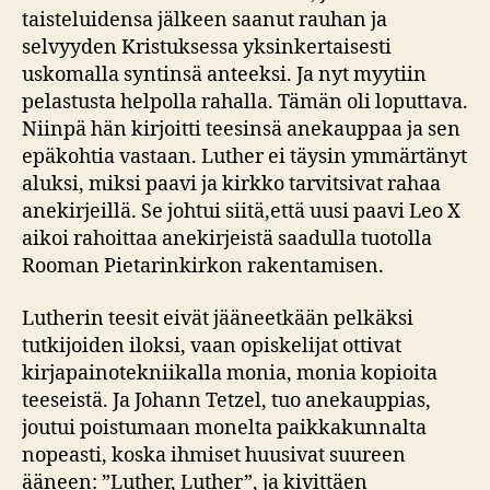
taisteluidensa jälkeen saanut rauhan ja
selvyyden Kristuksessa yksinkertaisesti
uskomalla syntinsä anteeksi. Ja nyt myytiin
pelastusta helpolla rahalla. Tämän oli loputtava.
Niinpä hän kirjoitti teesinsä anekauppaa ja sen
epäkohtia vastaan. Luther ei täysin ymmärtänyt
aluksi, miksi paavi ja kirkko tarvitsivat rahaa
anekirjeillä. Se johtui siitä,että uusi paavi Leo X
aikoi rahoittaa anekirjeistä saadulla tuotolla
Rooman Pietarinkirkon rakentamisen.
Lutherin teesit eivät jääneetkään pelkäksi
tutkijoiden iloksi, vaan opiskelijat ottivat
kirjapainotekniikalla monia, monia kopioita
teeseistä. Ja Johann Tetzel, tuo anekauppias,
joutui poistumaan monelta paikkakunnalta
nopeasti, koska ihmiset huusivat suureen
ääneen: ”Luther, Luther”, ja kivittäen