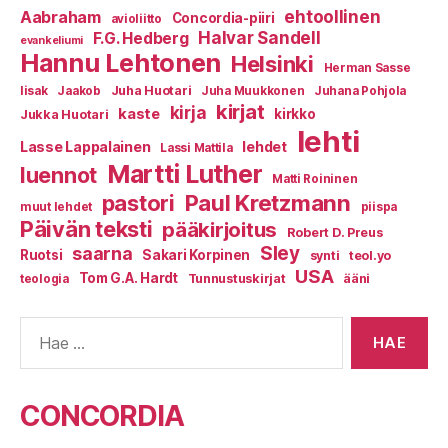
ehtoollinen
Aabraham
Concordia-piiri
avioliitto
Halvar Sandell
F.G. Hedberg
evankeliumi
Hannu Lehtonen
Helsinki
Herman Sasse
Juha Huotari
Iisak
Jaakob
Juha Muukkonen
Juhana Pohjola
kirjat
kirja
kaste
kirkko
Jukka Huotari
lehti
Lasse Lappalainen
lehdet
Lassi Mattila
Martti Luther
luennot
Matti Roininen
Paul Kretzmann
pastori
muut lehdet
piispa
Päivän teksti
pääkirjoitus
Robert D. Preus
Sley
saarna
Ruotsi
Sakari Korpinen
synti
teol.yo
USA
Tom G.A. Hardt
Tunnustuskirjat
ääni
teologia
Haku:
CONCORDIA