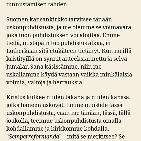
tunnustamisen tähden.
Suomen kansankirkko tarvitsee tänään
uskonpuhdistusta, ja me olemme se voimavara,
joka tuon puhdistuksen voi aloittaa. Emme
tiedä, mistäpäin tuo puhdistus alkaa, ei
Lutherkaan sitä etukäteen tietänyt. Kun meillä
kristityillä on synnit anteeksiannettu ja selvä
Jumalan Sana käsissämme, niin me
uskallamme käydä vastaan vaikka minkälaisia
voimia, valtoja ja herrauksia.
Kristus kulkee niiden takana ja niiden kanssa,
jotka häneen uskovat. Emme muistele tässä
uskonpuhdistusta, vaan me tänään, tässä, tällä
joukolla, teemme uskonpuhdistusta omalla
kohdallamme ja kirkkomme kohdalla.
”
Semperreformanda
” – mitä se merkitsee? Se