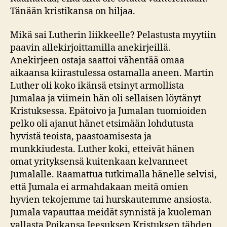
Tänään kristikansa on hiljaa.
Mikä sai Lutherin liikkeelle? Pelastusta myytiin
paavin allekirjoittamilla anekirjeillä.
Anekirjeen ostaja saattoi vähentää omaa
aikaansa kiirastulessa ostamalla aneen. Martin
Luther oli koko ikänsä etsinyt armollista
Jumalaa ja viimein hän oli sellaisen löytänyt
Kristuksessa. Epätoivo ja Jumalan tuomioiden
pelko oli ajanut hänet etsimään lohdutusta
hyvistä teoista, paastoamisesta ja
munkkiudesta. Luther koki, etteivät hänen
omat yrityksensä kuitenkaan kelvanneet
Jumalalle. Raamattua tutkimalla hänelle selvisi,
että Jumala ei armahdakaan meitä omien
hyvien tekojemme tai hurskautemme ansiosta.
Jumala vapauttaa meidät synnistä ja kuoleman
vallasta Poikansa Jeesuksen Kristuksen tähden.