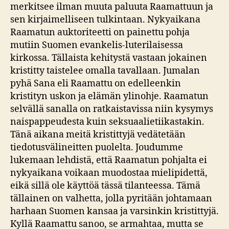
merkitsee ilman muuta paluuta Raamattuun ja
sen kirjaimelliseen tulkintaan. Nykyaikana
Raamatun auktoriteetti on painettu pohja
mutiin Suomen evankelis-luterilaisessa
kirkossa. Tällaista kehitystä vastaan jokainen
kristitty taistelee omalla tavallaan. Jumalan
pyhä Sana eli Raamattu on edelleenkin
kristityn uskon ja elämän ylinohje. Raamatun
selvällä sanalla on ratkaistavissa niin kysymys
naispappeudesta kuin seksuaalietiikastakin.
Tänä aikana meitä kristittyjä vedätetään
tiedotusvälineitten puolelta. Joudumme
lukemaan lehdistä, että Raamatun pohjalta ei
nykyaikana voikaan muodostaa mielipidettä,
eikä sillä ole käyttöä tässä tilanteessa. Tämä
tällainen on valhetta, jolla pyritään johtamaan
harhaan Suomen kansaa ja varsinkin kristittyjä.
Kyllä Raamattu sanoo, se armahtaa, mutta se