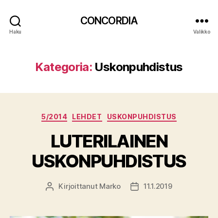
CONCORDIA
Haku
Valikko
Kategoria:
Uskonpuhdistus
Kategoriat
5/2014
LEHDET
USKONPUHDISTUS
LUTERILAINEN
USKONPUHDISTUS
Kirjoittanut
Marko
11.1.2019
Kirjoittaja
Julkaisupäivämäärä