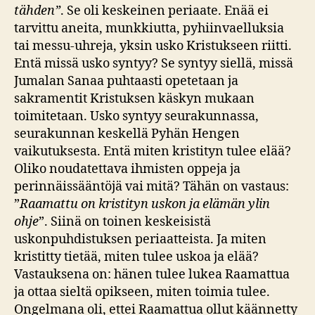
tähden”
. Se oli keskeinen periaate. Enää ei
tarvittu aneita, munkkiutta, pyhiinvaelluksia
tai messu-uhreja, yksin usko Kristukseen riitti.
Entä missä usko syntyy? Se syntyy siellä, missä
Jumalan Sanaa puhtaasti opetetaan ja
sakramentit Kristuksen käskyn mukaan
toimitetaan. Usko syntyy seurakunnassa,
seurakunnan keskellä Pyhän Hengen
vaikutuksesta. Entä miten kristityn tulee elää?
Oliko noudatettava ihmisten oppeja ja
perinnäissääntöjä vai mitä? Tähän on vastaus:
”
Raamattu on kristityn uskon ja elämän ylin
ohje
”. Siinä on toinen keskeisistä
uskonpuhdistuksen periaatteista. Ja miten
kristitty tietää, miten tulee uskoa ja elää?
Vastauksena on: hänen tulee lukea Raamattua
ja ottaa sieltä opikseen, miten toimia tulee.
Ongelmana oli, ettei Raamattua ollut käännetty