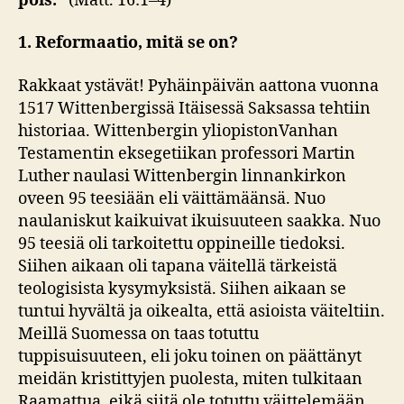
pois.”
(Matt. 16:1–4)
1. Reformaatio, mitä se on?
Rakkaat ystävät! Pyhäinpäivän aattona vuonna
1517 Wittenbergissä Itäisessä Saksassa tehtiin
historiaa. Wittenbergin yliopistonVanhan
Testamentin eksegetiikan professori Martin
Luther naulasi Wittenbergin linnankirkon
oveen 95 teesiään eli väittämäänsä. Nuo
naulaniskut kaikuivat ikuisuuteen saakka. Nuo
95 teesiä oli tarkoitettu oppineille tiedoksi.
Siihen aikaan oli tapana väitellä tärkeistä
teologisista kysymyksistä. Siihen aikaan se
tuntui hyvältä ja oikealta, että asioista väiteltiin.
Meillä Suomessa on taas totuttu
tuppisuisuuteen, eli joku toinen on päättänyt
meidän kristittyjen puolesta, miten tulkitaan
Raamattua, eikä siitä ole totuttu väittelemään.