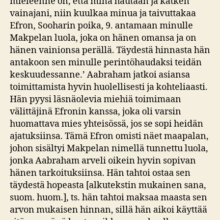
mieleenne on, että minä hautaan ja kätken
vainajani, niin kuulkaa minua ja taivuttakaa
Efron, Sooharin poika, 9. antamaan minulle
Makpelan luola, joka on hänen omansa ja on
hänen vainionsa perällä. Täydestä hinnasta hän
antakoon sen minulle perintöhaudaksi teidän
keskuudessanne.’ Aabraham jatkoi asiansa
toimittamista hyvin huolellisesti ja kohteliaasti.
Hän pyysi läsnäolevia miehiä toimimaan
välittäjinä Efronin kanssa, joka oli varsin
huomattava mies yhteisössä, jos se sopi heidän
ajatuksiinsa. Tämä Efron omisti näet maapalan,
johon sisältyi Makpelan nimellä tunnettu luola,
jonka Aabraham arveli oikein hyvin sopivan
hänen tarkoituksiinsa. Hän tahtoi ostaa sen
täydestä hopeasta [alkutekstin mukainen sana,
suom. huom.], ts. hän tahtoi maksaa maasta sen
arvon mukaisen hinnan, sillä hän aikoi käyttää