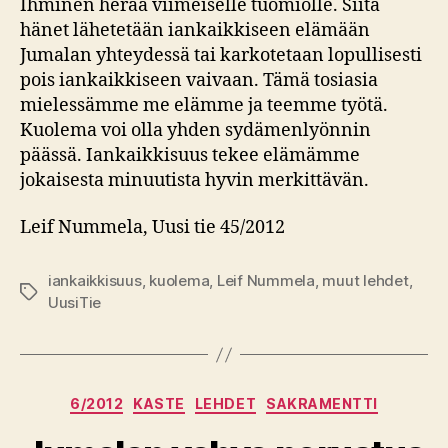
Ihminen herää viimeiselle tuomiolle. Siitä
hänet lähetetään iankaikkiseen elämään
Jumalan yhteydessä tai karkotetaan lopullisesti
pois iankaikkiseen vaivaan. Tämä tosiasia
mielessämme me elämme ja teemme työtä.
Kuolema voi olla yhden sydämenlyönnin
päässä. Iankaikkisuus tekee elämämme
jokaisesta minuutista hyvin merkittävän.
Leif Nummela, Uusi tie 45/2012
iankaikkisuus
,
kuolema
,
Leif Nummela
,
muut lehdet
,
Avainsanat
UusiTie
Kategoriat
6/2012
KASTE
LEHDET
SAKRAMENTTI