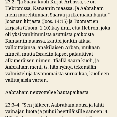
23:2: ”Ja Saara kuoli Kirjat-Arbassa, se on
Hebronissa, Kanaanin maassa. Ja Aabraham
meni murehtimaan Saaraa ja itkemään häntä.”
Joosuan kirjasta (Joos. 14:15) ja Tuomarien
kirjasta (Tuom. 1:10) käy ilmi, että Hebron, joka
oli yksi vanhimmista asutuista paikoista
Kanaanin maassa, kantoi jonkin aikaa
valloittajansa, anakilaisen Arban, mukaan
nimeä, mutta Israelin lapset palauttivat
alkuperäisen nimen. Täällä Saara kuoli, ja
Aabraham meni, ts. hän ryhtyi tekemään
valmisteluja tavanomaista suruaikaa, kuolleen
valittajaisia varten.
Aabraham neuvottelee hautapaikasta
23:3–4: ”Sen jälkeen Aabraham nousi ja lähti
vainajan luota ja puhui heettiläisille sanoen: 4.