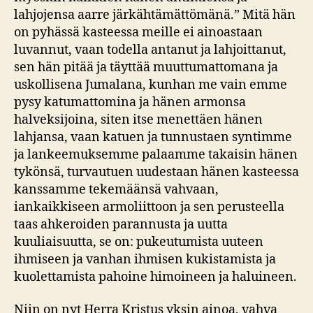
lahjojensa aarre järkähtämättömänä.” Mitä hän
on pyhässä kasteessa meille ei ainoastaan
luvannut, vaan todella antanut ja lahjoittanut,
sen hän pitää ja täyttää muuttumattomana ja
uskollisena Jumalana, kunhan me vain emme
pysy katumattomina ja hänen armonsa
halveksijoina, siten itse menettäen hänen
lahjansa, vaan katuen ja tunnustaen syntimme
ja lankeemuksemme palaamme takaisin hänen
tykönsä, turvautuen uudestaan hänen kasteessa
kanssamme tekemäänsä vahvaan,
iankaikkiseen armoliittoon ja sen perusteella
taas ahkeroiden parannusta ja uutta
kuuliaisuutta, se on: pukeutumista uuteen
ihmiseen ja vanhan ihmisen kukistamista ja
kuolettamista pahoine himoineen ja haluineen.
Niin on nyt Herra Kristus yksin ainoa, vahva