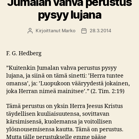
Jumalan vahva perustus
pysyy lujana
Kirjoittanut
Marko
28.3.2014
Kirjoittaja
Julkaisupäivämäärä
F. G. Hedberg
”Kuitenkin Jumalan vahva perustus pysyy
lujana, ja siinä on tämä sinetti: ’Herra tuntee
omansa’, ja: ’Luopukoon vääryydestä jokainen,
joka Herran nimeä mainitsee’.” (2. Tim. 2:19)
Tämä perustus on yksin Herra Jeesus Kristus
täydellisen kuuliaisuutensa, sovittavan
kärsimisensä, kuolemansa ja voitollisen
ylösnousemisensa kautta. Tämä on perustus.
Mutta tälle perustukselle emme pääse