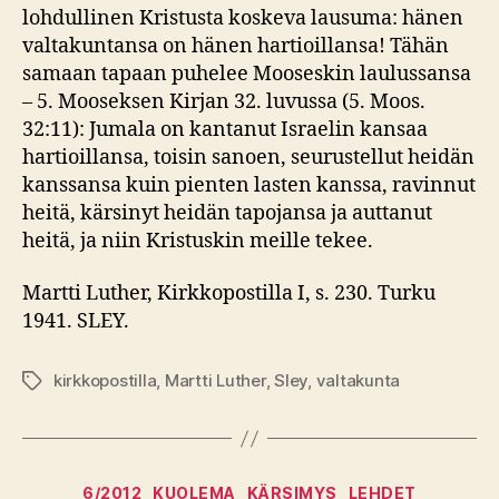
lohdullinen Kristusta koskeva lausuma: hänen
valtakuntansa on hänen hartioillansa! Tähän
samaan tapaan puhelee Mooseskin laulussansa
– 5. Mooseksen Kirjan 32. luvussa (5. Moos.
32:11): Jumala on kantanut Israelin kansaa
hartioillansa, toisin sanoen, seurustellut heidän
kanssansa kuin pienten lasten kanssa, ravinnut
heitä, kärsinyt heidän tapojansa ja auttanut
heitä, ja niin Kristuskin meille tekee.
Martti Luther, Kirkkopostilla I, s. 230. Turku
1941. SLEY.
kirkkopostilla
,
Martti Luther
,
Sley
,
valtakunta
Avainsanat
Kategoriat
6/2012
KUOLEMA
KÄRSIMYS
LEHDET