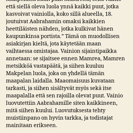
että siellä oleva luola ynnä kaikki puut, jotka
kasvoivat vainiolla, koko sillä alueella, 18.
joutuivat Aabrahamin omaksi kaikkien
heettiläisten nähden, jotka kulkivat hänen
kaupunkinsa portista.” Tämä on muodollisen
asiakirjan kieltä, jota käytetään maan
vaihtaessa omistajaa. Vainion sijaintipaikka
annetaan: se sijaitsee ennen Mamrea, Mamren
metsikköä vastapäätä, ja siihen kuuluu
Makpelan luola, joka on yhdellä tämän
maapalan laidalla. Maaomaisuus kuvataan
tarkasti, ja siihen sisältyvät myös sekä itse
maapalalla että sen rajoilla olevat puut. Vainio
luovutettiin Aabrahamille siten kaikkineen,
mitä siihen kuului. Luovutuksesta tehty
muistiinpano on hyvin tarkka, ja todistajat
mainitaan erikseen.