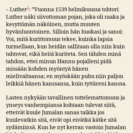
1
– Luther
: ”Vuonna 1539 helmikuussa tohtori
Luther näki siivottoman pojan, joka oli raaka ja
kesyttömän näköinen, mutta muuten
hyvänluontoinen. Silloin hän huokasi ja sanoi:
Voi, mitä kurittomuus tekee, kuinka lapsia
turmellaan, kun heidän sallitaan olla niin kuin
tahtovat, eikä heitä kuriteta. Sen tähden minä
tahdon, ettei minun Hannu-pojalleni pidä
missään kohden myöntyä hänen
mielivaltaansa; en myöskään puhu niin paljon
leikkiä hänen kanssansa, kuin tyttäreni kanssa.
Lasten nykyään tavallinen tottelemattomuus ja
ynseys vanhempiansa kohtaan tulevat siitä,
etteivät kuule Jumalan sanaa taikka jos
kuulevatkin sitä, eivät opi eivätkä kätke sitä
sydämiinsä. Kun he nyt kerran vastoin Jumalan