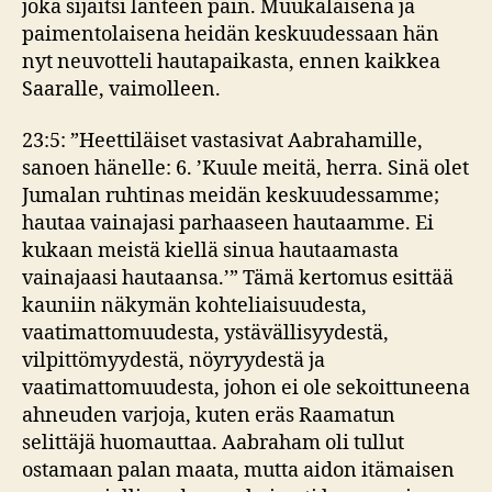
joka sijaitsi länteen päin. Muukalaisena ja
paimentolaisena heidän keskuudessaan hän
nyt neuvotteli hautapaikasta, ennen kaikkea
Saaralle, vaimolleen.
23:5: ”Heettiläiset vastasivat Aabrahamille,
sanoen hänelle: 6. ’Kuule meitä, herra. Sinä olet
Jumalan ruhtinas meidän keskuudessamme;
hautaa vainajasi parhaaseen hautaamme. Ei
kukaan meistä kiellä sinua hautaamasta
vainajaasi hautaansa.’” Tämä kertomus esittää
kauniin näkymän kohteliaisuudesta,
vaatimattomuudesta, ystävällisyydestä,
vilpittömyydestä, nöyryydestä ja
vaatimattomuudesta, johon ei ole sekoittuneena
ahneuden varjoja, kuten eräs Raamatun
selittäjä huomauttaa. Aabraham oli tullut
ostamaan palan maata, mutta aidon itämaisen