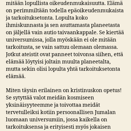
mitään lopullista oikeudenmukaisuutta. Elämä
on perimmiltään todella epäoikeudenmukaista
ja tarkoituksetonta. Lopulta koko
ihmiskunnasta ja sen asuttamasta planeetasta
on jäljellä vain autio taivaankappale. Se kiertää
universumissa, jolla myöskään ei ole mitään
tarkoitusta, se vain sattuu olemaan olemassa.
Jotkut ateistit ovat panneet toivonsa siihen, että
elämää löytyisi joltain muulta planeetalta,
mutta sekin olisi lopulta yhtä tarkoituksetonta
elämää.
Miten täysin erilainen on kristinuskon opetus!
Se sytyttää valot meidän kosmiseen
yksinäisyyteemme ja toivottaa meidät
tervetulleiksi kotiin persoonallisen Jumalan
luomaan universumiin, jossa kaikella on
tarkoituksensa ja erityisesti myös jokaisen