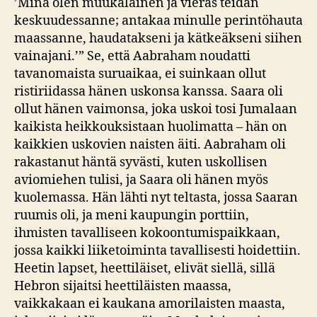
’Minä olen muukalainen ja vieras teidän
keskuudessanne; antakaa minulle perintöhauta
maassanne, haudatakseni ja kätkeäkseni siihen
vainajani.’” Se, että Aabraham noudatti
tavanomaista suruaikaa, ei suinkaan ollut
ristiriidassa hänen uskonsa kanssa. Saara oli
ollut hänen vaimonsa, joka uskoi tosi Jumalaan
kaikista heikkouksistaan huolimatta – hän on
kaikkien uskovien naisten äiti. Aabraham oli
rakastanut häntä syvästi, kuten uskollisen
aviomiehen tulisi, ja Saara oli hänen myös
kuolemassa. Hän lähti nyt teltasta, jossa Saaran
ruumis oli, ja meni kaupungin porttiin,
ihmisten tavalliseen kokoontumispaikkaan,
jossa kaikki liiketoiminta tavallisesti hoidettiin.
Heetin lapset, heettiläiset, elivät siellä, sillä
Hebron sijaitsi heettiläisten maassa,
vaikkakaan ei kaukana amorilaisten maasta,