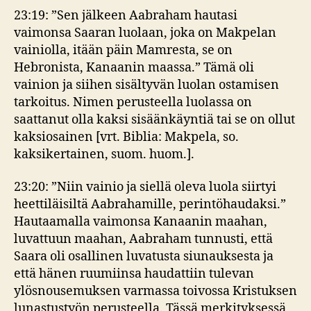
23:19: ”Sen jälkeen Aabraham hautasi
vaimonsa Saaran luolaan, joka on Makpelan
vainiolla, itään päin Mamresta, se on
Hebronista, Kanaanin maassa.” Tämä oli
vainion ja siihen sisältyvän luolan ostamisen
tarkoitus. Nimen perusteella luolassa on
saattanut olla kaksi sisäänkäyntiä tai se on ollut
kaksiosainen [vrt. Biblia: Makpela, so.
kaksikertainen, suom. huom.].
23:20: ”Niin vainio ja siellä oleva luola siirtyi
heettiläisiltä Aabrahamille, perintöhaudaksi.”
Hautaamalla vaimonsa Kanaanin maahan,
luvattuun maahan, Aabraham tunnusti, että
Saara oli osallinen luvatusta siunauksesta ja
että hänen ruumiinsa haudattiin tulevan
ylösnousemuksen varmassa toivossa Kristuksen
lunastustyön perusteella. Tässä merkityksessä