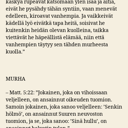
käskyä rupeavat katsomaan ylen isää ja äitiä,
eivät he pysähdy tähän syntiin, vaan menevät
edelleen, kiroavat vanhempia. Ja vaikkeivät
kädellä lyö eivätkä tapa heitä, soisivat he
kuitenkin heidän olevan kuolleina, taikka
viettävät he häpeällistä elämää, niin että
vanhempien täytyy sen tähden murheesta
kuolla.”
MURHA
– Matt. 5:22: ”Jokainen, joka on vihoissaan
veljelleen, on ansainnut oikeuden tuomion.
Samoin jokainen, joka sanoo veljelleen: ’Senkin
hölmö’, on ansainnut Suuren neuvoston
tuomion, ja se, joka sanoo: ’Sinä hullu’, on