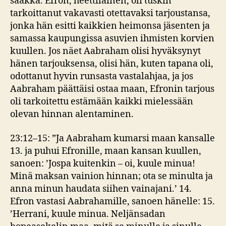
saakka. Efron, heettiläinen, oli tuskin
tarkoittanut vakavasti otettavaksi tarjoustansa,
jonka hän esitti kaikkien heimonsa jäsenten ja
samassa kaupungissa asuvien ihmisten korvien
kuullen. Jos näet Aabraham olisi hyväksynyt
hänen tarjouksensa, olisi hän, kuten tapana oli,
odottanut hyvin runsasta vastalahjaa, ja jos
Aabraham päättäisi ostaa maan, Efronin tarjous
oli tarkoitettu estämään kaikki mielessään
olevan hinnan alentaminen.
23:12–15: ”Ja Aabraham kumarsi maan kansalle
13. ja puhui Efronille, maan kansan kuullen,
sanoen: ’Jospa kuitenkin – oi, kuule minua!
Minä maksan vainion hinnan; ota se minulta ja
anna minun haudata siihen vainajani.’ 14.
Efron vastasi Aabrahamille, sanoen hänelle: 15.
’Herrani, kuule minua. Neljänsadan