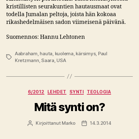
kristillisten seurakuntien hautausmaat ovat
todella Jumalan peltoja, joista hän kokoaa
rikashedelmäisen sadon viimeisenä päivänä.
Suomennos: Hannu Lehtonen
Aabraham
,
hauta
,
kuolema
,
kärsimys
,
Paul
Avainsanat
Kretzmann
,
Saara
,
USA
Kategoriat
6/2012
LEHDET
SYNTI
TEOLOGIA
Mitä synti on?
Kirjoittanut
Marko
14.3.2014
Kirjoittaja
Julkaisupäivämäärä