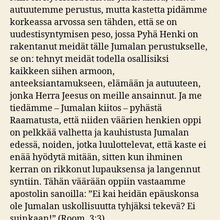
autuutemme perustus, mutta kastetta pidämme
korkeassa arvossa sen tähden, että se on
uudestisyntymisen peso, jossa Pyhä Henki on
rakentanut meidät tälle Jumalan perustukselle,
se on: tehnyt meidät todella osallisiksi
kaikkeen siihen armoon,
anteeksiantamukseen, elämään ja autuuteen,
jonka Herra Jeesus on meille ansainnut. Ja me
tiedämme – Jumalan kiitos – pyhästä
Raamatusta, että niiden väärien henkien oppi
on pelkkää valhetta ja kauhistusta Jumalan
edessä, noiden, jotka luulottelevat, että kaste ei
enää hyödytä mitään, sitten kun ihminen
kerran on rikkonut lupauksensa ja langennut
syntiin. Tähän väärään oppiin vastaamme
apostolin sanoilla: ”Ei kai heidän epäuskonsa
ole Jumalan uskollisuutta tyhjäksi tekevä? Ei
suinkaan!” (Room. 3:3)