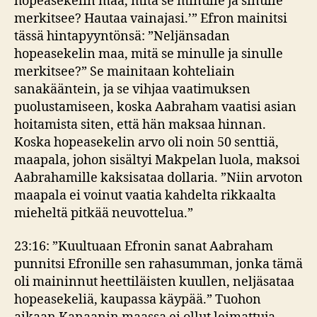
hopeasekelin maa, mitä se minulle ja sinulle
merkitsee? Hautaa vainajasi.’” Efron mainitsi
tässä hintapyyntönsä: ”Neljänsadan
hopeasekelin maa, mitä se minulle ja sinulle
merkitsee?” Se mainitaan kohteliain
sanakääntein, ja se vihjaa vaatimuksen
puolustamiseen, koska Aabraham vaatisi asian
hoitamista siten, että hän maksaa hinnan.
Koska hopeasekelin arvo oli noin 50 senttiä,
maapala, johon sisältyi Makpelan luola, maksoi
Aabrahamille kaksisataa dollaria. ”Niin arvoton
maapala ei voinut vaatia kahdelta rikkaalta
mieheltä pitkää neuvottelua.”
23:16: ”Kuultuaan Efronin sanat Aabraham
punnitsi Efronille sen rahasumman, jonka tämä
oli maininnut heettiläisten kuullen, neljäsataa
hopeasekeliä, kaupassa käypää.” Tuohon