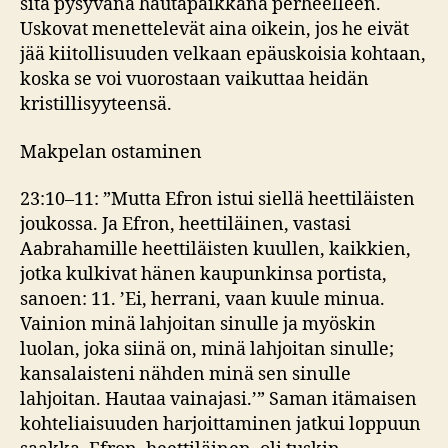
sitä pysyvänä hautapaikkana perheelleen.
Uskovat menettelevät aina oikein, jos he eivät
jää kiitollisuuden velkaan epäuskoisia kohtaan,
koska se voi vuorostaan vaikuttaa heidän
kristillisyyteensä.
Makpelan ostaminen
23:10–11: ”Mutta Efron istui siellä heettiläisten
joukossa. Ja Efron, heettiläinen, vastasi
Aabrahamille heettiläisten kuullen, kaikkien,
jotka kulkivat hänen kaupunkinsa portista,
sanoen: 11. ’Ei, herrani, vaan kuule minua.
Vainion minä lahjoitan sinulle ja myöskin
luolan, joka siinä on, minä lahjoitan sinulle;
kansalaisteni nähden minä sen sinulle
lahjoitan. Hautaa vainajasi.’” Saman itämaisen
kohteliaisuuden harjoittaminen jatkui loppuun