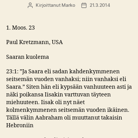
Kirjoittanut
Marko
21.3.2014
Kirjoittaja
Julkaisupäivämäärä
1. Moos. 23
Paul Kretzmann, USA
Saaran kuolema
23:1: ”Ja Saara eli sadan kahdenkymmenen
seitsemän vuoden vanhaksi; niin vanhaksi eli
Saara.” Siten hän eli kypsään vanhuuteen asti ja
näki poikansa Iisakin varttuvan täyteen
miehuuteen. Iisak oli nyt näet
kolmenkymmenen seitsemän vuoden ikäinen.
Tällä välin Aabraham oli muuttanut takaisin
Hebroniin