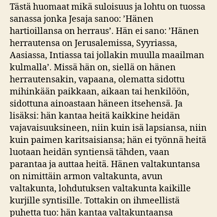
Tästä huomaat mikä suloisuus ja lohtu on tuossa
sanassa jonka Jesaja sanoo: ’Hänen
hartioillansa on herraus’. Hän ei sano: ’Hänen
herrautensa on Jerusalemissa, Syyriassa,
Aasiassa, Intiassa tai jollakin muulla maailman
kulmalla’. Missä hän on, siellä on hänen
herrautensakin, vapaana, olematta sidottu
mihinkään paikkaan, aikaan tai henkilöön,
sidottuna ainoastaan häneen itsehensä. Ja
lisäksi: hän kantaa heitä kaikkine heidän
vajavaisuuksineen, niin kuin isä lapsiansa, niin
kuin paimen karitsaisiansa; hän ei työnnä heitä
luotaan heidän syntiensä tähden, vaan
parantaa ja auttaa heitä. Hänen valtakuntansa
on nimittäin armon valtakunta, avun
valtakunta, lohdutuksen valtakunta kaikille
kurjille syntisille. Tottakin on ihmeellistä
puhetta tuo: hän kantaa valtakuntaansa