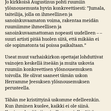
Jo kirkkoisä Augustinus pohti ruumiin
ylösnousemusta hyvin konkreettisesti: ”Jumala,
taiteilija, jolla on ihmeellinen ja
sanoinkuvaamaton voima, rakentaa meidän
ruumiimme ihmeellisen ja
sanoinkuvaamattoman nopeasti uudelleen – –
suuri artisti pitää huolen siitä, että mikään ei
ole sopimatonta tai poissa paikaltaan.”
Useat muut varhaiskirkon opettajat lohduttivat
vainojen keskellä itseään ja muita uskovia
ruumiin konkreettisen ylösnousemuksen
toivolla. He olivat saaneet tämän uskon
Herramme Jeesuksen ylösnousemuksen
perusteella.
Tähän me kristittyinä uskomme edelleenkin.
Kun ihminen kuolee, kaikki ei ole siinä.