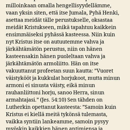
milloinkaan omalla hengellisyydellämme,
vaan yksin siten, että itse Jumala, Pyhä Henki,
asettaa meidät tälle perustukselle, oksastaa
meidät Kristukseen, mikä tapahtuu kaikkein
ensimmäiseksi pyhässä kasteessa. Niin kuin
nyt Kristus itse on autuutemme vahva ja
järkähtämätön perustus, niin on hänen
kasteensakin hänen puoleltaan vahva ja
järkähtämätön armoliitto. Hän on itse
vakuuttanut profeetan suun kautta: ”Vuoret
väistykööt ja kukkulat horjukoot, mutta minun
armoni ei sinusta väisty, eikä minun
rauhanliittoni horju, sanoo Herra, sinun
armahtajasi.” (Jes. 54:10) Sen tähden on
Lutherkin opettanut kasteesta: ”Samoin kuin
Kristus ei kiellä meitä tykönsä tulemasta,
vaikka syntiin lankeamme, samoin pysyy
myöskin kaikkien hänen antimiensa ja