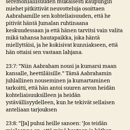
seremoniallisuuden mukaisesti kaupungin
miehet pitkittivät neuvotteluja osoittaen
Aabrahamille sen kohteliaisuuden, että he
pitivät häntä Jumalan ruhtinaana
keskuudessaan ja että hänen tarvitsi vain valita
mikä tahansa hautapaikka, joka häntä
miellyttäisi, ja he kokisivat kunniakseen, että
hän ottaisi sen vastaan lahjana.
23:7: ”Niin Aabraham nousi ja kumarsi maan
kansalle, heettiläisille.” Tämä Aabrahamin
juhlallinen nouseminen ja kumartaminen
tarkoitti, että hän antoi suuren arvon heidän
kohteliaisuuksilleen ja heidän
ystävällisyydelleen, kun he tekivät sellaisen
anteliaan tarjouksen
23:8: ”[Ja] puhui heille sanoen: ’Jos teidän