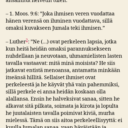
ansainnut helvetin tulen.”
– 1. Moos. 9:6: ”Joka ihmisen veren vuodattaa
hänen verensä on ihminen vuodattava, sillä
omaksi kuvakseen Jumala teki ihmisen.”
2
– Luther
: ”Ne (…) ovat perkeleen lapsia, jotka
kun heitä heidän omaksi parannuksekseen
nuhdellaan ja neuvotaan, uhmamielisten lasten
tavalla vastaavat: mitä minä moisista? He siis
jatkavat entistä menoansa, antamatta minkään
itseänsä hillitä. Sellaiset ihmiset ovat
perkeleestä ja he käyvät yhä vain pahemmiksi,
sillä perkele ei anna heidän koskaan olla
alallansa. Ensin he halveksivat sanaa, sitten he
alkavat sitä pilkata, soimata ja kirota ja lopulta
he juutalaisten tavalla poimivat kiviä, murha
mielessä. Tämä on siis aitoa perkeleellisyyttä: ei
kuulla Jumalan sanaa, vaan häväistään ja