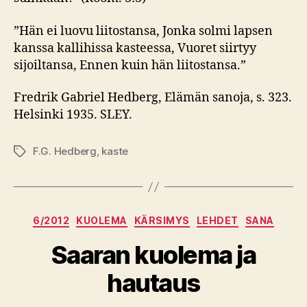
”Hän ei luovu liitostansa, Jonka solmi lapsen
kanssa kallihissa kasteessa, Vuoret siirtyy
sijoiltansa, Ennen kuin hän liitostansa.”
Fredrik Gabriel Hedberg, Elämän sanoja, s. 323.
Helsinki 1935. SLEY.
F.G. Hedberg
,
kaste
Avainsanat
Kategoriat
6/2012
KUOLEMA
KÄRSIMYS
LEHDET
SANA
Saaran kuolema ja
hautaus