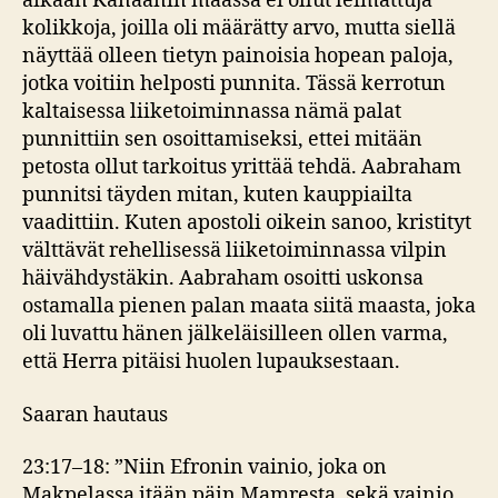
aikaan Kanaanin maassa ei ollut leimattuja
kolikkoja, joilla oli määrätty arvo, mutta siellä
näyttää olleen tietyn painoisia hopean paloja,
jotka voitiin helposti punnita. Tässä kerrotun
kaltaisessa liiketoiminnassa nämä palat
punnittiin sen osoittamiseksi, ettei mitään
petosta ollut tarkoitus yrittää tehdä. Aabraham
punnitsi täyden mitan, kuten kauppiailta
vaadittiin. Kuten apostoli oikein sanoo, kristityt
välttävät rehellisessä liiketoiminnassa vilpin
häivähdystäkin. Aabraham osoitti uskonsa
ostamalla pienen palan maata siitä maasta, joka
oli luvattu hänen jälkeläisilleen ollen varma,
että Herra pitäisi huolen lupauksestaan.
Saaran hautaus
23:17–18: ”Niin Efronin vainio, joka on
Makpelassa itään päin Mamresta, sekä vainio