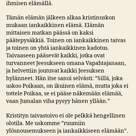
ihmisen elämällä.
Tämän elämän jälkeen alkaa kristinuskon
mukaan iankaikkinen elämä. Elämän
mittaisen matkan päässä on kaksi
päätepysäkkiä. Toinen on iankaikkinen taivas
ja toinen on yhtä iankaikkinen kadotus.
Taivaaseen pääsevät kaikki, jotka ovat
turvanneet Jeesukseen omana Vapahtajanaan,
ja helvettiin joutuvat kaikki Jeesuksen
hylänneet. Hän itse sanoi selvästi: ”Sillä, joka
uskoo Poikaan, on ikuinen elämä, mutta joka ei
tottele Poikaa, se ei pääse näkemään elämää,
vaan Jumalan viha pysyy hänen yllään.”
Kristityn taivastoivo ei ole pelkkä hengellinen
olotila. Me uskomme ”ruumiin
ylösnousemukseen ja iankaikkiseen elämään”.