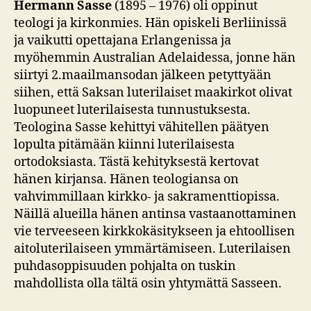
Hermann Sasse
(1895 – 1976) oli oppinut
teologi ja kirkonmies. Hän opiskeli Berliinissä
ja vaikutti opettajana Erlangenissa ja
myöhemmin Australian Adelaidessa, jonne hän
siirtyi 2.maailmansodan jälkeen petyttyään
siihen, että Saksan luterilaiset maakirkot olivat
luopuneet luterilaisesta tunnustuksesta.
Teologina Sasse kehittyi vähitellen päätyen
lopulta pitämään kiinni luterilaisesta
ortodoksiasta. Tästä kehityksestä kertovat
hänen kirjansa. Hänen teologiansa on
vahvimmillaan kirkko- ja sakramenttiopissa.
Näillä alueilla hänen antinsa vastaanottaminen
vie terveeseen kirkkokäsitykseen ja ehtoollisen
aitoluterilaiseen ymmärtämiseen. Luterilaisen
puhdasoppisuuden pohjalta on tuskin
mahdollista olla tältä osin yhtymättä Sasseen.