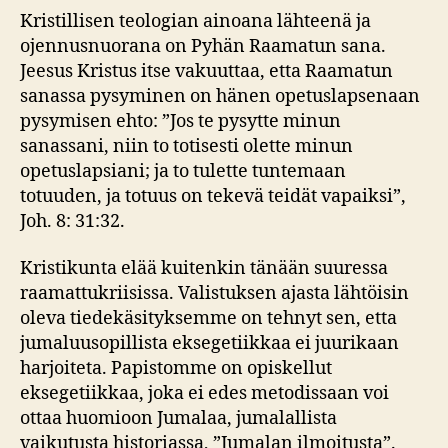
Kristillisen teologian ainoana lähteenä ja
ojennusnuorana on Pyhän Raamatun sana.
Jeesus Kristus itse vakuuttaa, etta Raamatun
sanassa pysyminen on hänen opetuslapsenaan
pysymisen ehto: ”Jos te pysytte minun
sanassani, niin to totisesti olette minun
opetuslapsiani; ja to tulette tuntemaan
totuuden, ja totuus on tekevä teidät vapaiksi”,
Joh. 8: 31:32.
Kristikunta elää kuitenkin tänään suuressa
raamattukriisissa. Valistuksen ajasta lähtöisin
oleva tiedekäsityksemme on tehnyt sen, etta
jumaluusopillista eksegetiikkaa ei juurikaan
harjoiteta. Papistomme on opiskellut
eksegetiikkaa, joka ei edes metodissaan voi
ottaa huomioon Jumalaa, jumalallista
vaikutusta historiassa, ”Jumalan ilmoitusta”.