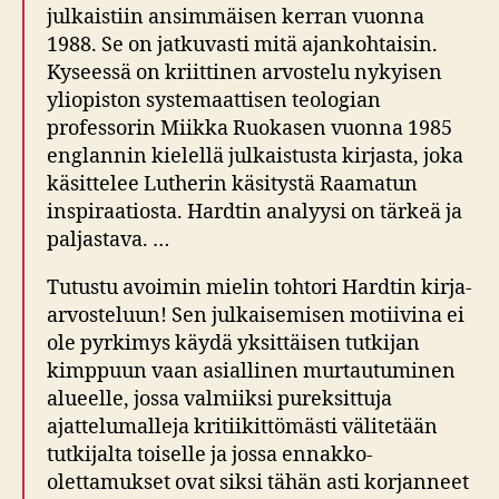
julkaistiin ansimmäisen kerran vuonna
1988. Se on jatkuvasti mitä ajankohtaisin.
Kyseessä on kriittinen arvostelu nykyisen
yliopiston systemaattisen teologian
professorin Miikka Ruokasen vuonna 1985
englannin kielellä julkaistusta kirjasta, joka
käsittelee Lutherin käsitystä Raamatun
inspiraatiosta. Hardtin analyysi on tärkeä ja
paljastava. …
Tutustu avoimin mielin tohtori Hardtin kirja-
arvosteluun! Sen julkaisemisen motiivina ei
ole pyrkimys käydä yksittäisen tutkijan
kimppuun vaan asiallinen murtautuminen
alueelle, jossa valmiiksi pureksittuja
ajattelumalleja kritiikittömästi välitetään
tutkijalta toiselle ja jossa ennakko-
olettamukset ovat siksi tähän asti korjanneet