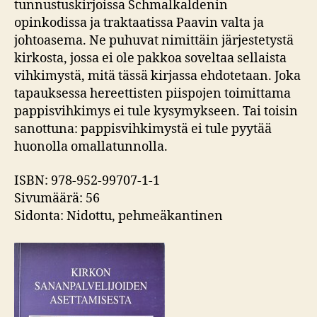
tunnustuskirjoissa Schmalkaldenin
opinkodissa ja traktaatissa Paavin valta ja
johtoasema. Ne puhuvat nimittäin järjestetystä
kirkosta, jossa ei ole pakkoa soveltaa sellaista
vihkimystä, mitä tässä kirjassa ehdotetaan. Joka
tapauksessa hereettisten piispojen toimittama
pappisvihkimys ei tule kysymykseen. Tai toisin
sanottuna: pappisvihkimystä ei tule pyytää
huonolla omallatunnolla.
ISBN: 978-952-99707-1-1
Sivumäärä: 56
Sidonta: Nidottu, pehmeäkantinen