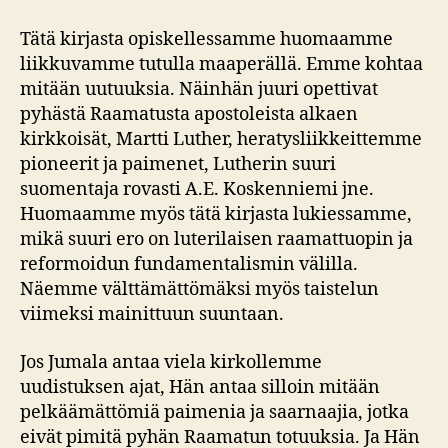
Tätä kirjasta opiskellessamme huomaamme
liikkuvamme tutulla maaperällä. Emme kohtaa
mitään uutuuksia. Näinhän juuri opettivat
pyhästä Raamatusta apostoleista alkaen
kirkkoisät, Martti Luther, heratysliikkeittemme
pioneerit ja paimenet, Lutherin suuri
suomentaja rovasti A.E. Koskenniemi jne.
Huomaamme myös tätä kirjasta lukiessamme,
mikä suuri ero on luterilaisen raamattuopin ja
reformoidun fundamentalismin välilla.
Näemme välttämättömäksi myös taistelun
viimeksi mainittuun suuntaan.
Jos Jumala antaa viela kirkollemme
uudistuksen ajat, Hän antaa silloin mitään
pelkäämättömiä paimenia ja saarnaajia, jotka
eivät pimitä pyhän Raamatun totuuksia. Ja Hän