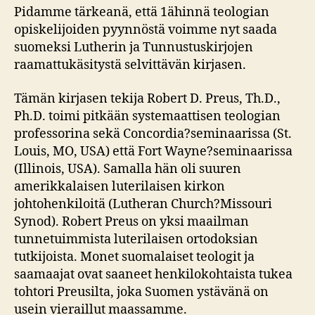
Pidamme tärkeanä, että 1ähinnä teologian
opiskelijoiden pyynnöstä voimme nyt saada
suomeksi Lutherin ja Tunnustuskirjojen
raamattukäsitystä selvittävän kirjasen.
Tämän kirjasen tekija Robert D. Preus, Th.D.,
Ph.D. toimi pitkään systemaattisen teologian
professorina sekä Concordia?seminaarissa (St.
Louis, MO, USA) että Fort Wayne?seminaarissa
(Illinois, USA). Samalla hän oli suuren
amerikkalaisen luterilaisen kirkon
johtohenkiloitä (Lutheran Church?Missouri
Synod). Robert Preus on yksi maailman
tunnetuimmista luterilaisen ortodoksian
tutkijoista. Monet suomalaiset teologit ja
saamaajat ovat saaneet henkilokohtaista tukea
tohtori Preusilta, joka Suomen ystävänä on
usein vieraillut maassamme.