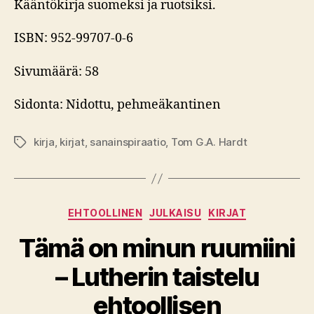
Kääntökirja suomeksi ja ruotsiksi.
ISBN: 952-99707-0-6
Sivumäärä: 58
Sidonta: Nidottu, pehmeäkantinen
kirja
,
kirjat
,
sanainspiraatio
,
Tom G.A. Hardt
Avainsanat
Kategoriat
EHTOOLLINEN
JULKAISU
KIRJAT
Tämä on minun ruumiini
– Lutherin taistelu
ehtoollisen