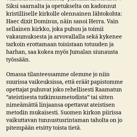
Siksi saarnalta ja opetukselta on kadonnut
kristilliselle kirkolle olennainen lähtokohta:
Haec dixit Dominus, näin sanoi Herra. Vain
sellainen kirkko, joka puhuu ja toimii
vakaumuksesta ja arvovallalla sekä kykenee
tarkoin erottamaan toisistaan totuuden ja
harhan, saa kokea myös Jumalan siunausta
työssään.
Omassa tilanteessamme olemme jo niin
suurissa vaikeuksissa, että eräät papistomme
opettajat puhuvat joko rehellisesti Raamatun
”ateistisesta tutkimusmetodista” tai sitten
nimeämättä linjaansa opettavat ateistisen
metodin mukaisesti. Suomen kirkon piirissa
vaikuttavan tunnustusrintaman taholta on jo
pitempään etsitty toista tietä.