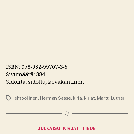
ISBN: 978-952-99707-3-5
Sivumäärä: 384
Sidonta: sidottu, kovakantinen
ehtoollinen
,
Herman Sasse
,
kirja
,
kirjat
,
Martti Luther
Avainsanat
Kategoriat
JULKAISU
KIRJAT
TIEDE