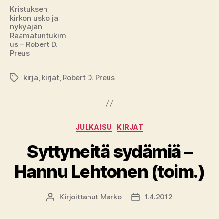
Kristuksen
kirkon usko ja
nykyajan
Raamatuntukim
us – Robert D.
Preus
kirja
,
kirjat
,
Robert D. Preus
Avainsanat
Kategoriat
JULKAISU
KIRJAT
Syttyneitä sydämiä –
Hannu Lehtonen (toim.)
Kirjoittanut
Marko
1.4.2012
Kirjoittaja
Julkaisupäivämäärä