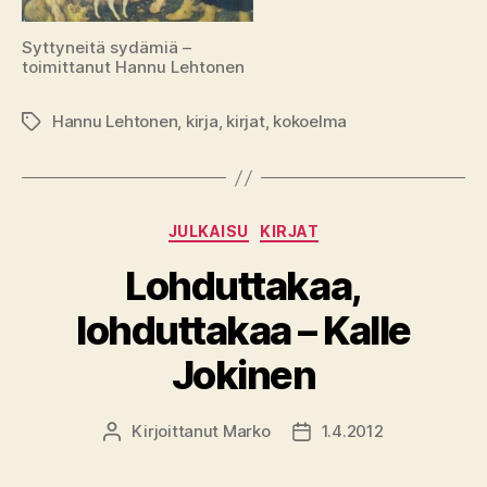
Syttyneitä sydämiä –
toimittanut Hannu Lehtonen
Hannu Lehtonen
,
kirja
,
kirjat
,
kokoelma
Avainsanat
Kategoriat
JULKAISU
KIRJAT
Lohduttakaa,
lohduttakaa – Kalle
Jokinen
Kirjoittanut
Marko
1.4.2012
Kirjoittaja
Julkaisupäivämäärä