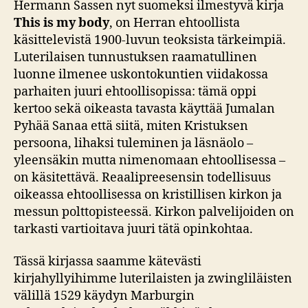
Hermann Sassen nyt suomeksi ilmestyvä kirja
This is my body
, on Herran ehtoollista
käsittelevistä 1900-luvun teoksista tärkeimpiä.
Luterilaisen tunnustuksen raamatullinen
luonne ilmenee uskontokuntien viidakossa
parhaiten juuri ehtoollisopissa: tämä oppi
kertoo sekä oikeasta tavasta käyttää Jumalan
Pyhää Sanaa että siitä, miten Kristuksen
persoona, lihaksi tuleminen ja läsnäolo –
yleensäkin mutta nimenomaan ehtoollisessa –
on käsitettävä. Reaalipreesensin todellisuus
oikeassa ehtoollisessa on kristillisen kirkon ja
messun polttopisteessä. Kirkon palvelijoiden on
tarkasti vartioitava juuri tätä opinkohtaa.
Tässä kirjassa saamme kätevästi
kirjahyllyihimme luterilaisten ja zwingliläisten
välillä 1529 käydyn Marburgin