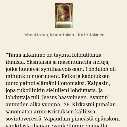
Lohduttakaa, lohduttakaa - Kalle Jokinen
”Tämä aikamme on täynnä lohduttomia
ihmisiä. Yksinäisiä ja masentuneita sieluja,
jotka huutavat syntihaavoissaan. Lohduton oli
minunkin nuoruuteni. Pelko ja kadotuksen
tunto painoi elämäni ilottomaksi. Kaipasin,
jopa rukoilinkin sielulleni lohdutusta. Ja
lohduttaja tuli, Jeesus haavoineen. Avautui
autuuden aika vuonna –36. Kirkastui Jumalan
sanomaton armo Kristuksen kalliissa
sovintoveressä. Vapauduin pimeästä epäuskoni
vankilasta ihanan evankeliumin voimalla,