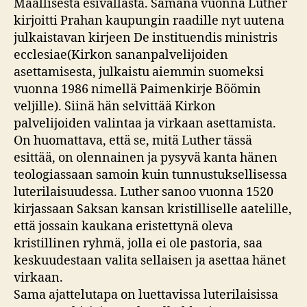
Maallisesta esivallasta. Samana vuonna Luther
kirjoitti Prahan kaupungin raadille nyt uutena
julkaistavan kirjeen De instituendis ministris
ecclesiae(Kirkon sananpalvelijoiden
asettamisesta, julkaistu aiemmin suomeksi
vuonna 1986 nimellä Paimenkirje Böömin
veljille). Siinä hän selvittää Kirkon
palvelijoiden valintaa ja virkaan asettamista.
On huomattava, että se, mitä Luther tässä
esittää, on olennainen ja pysyvä kanta hänen
teologiassaan samoin kuin tunnustuksellisessa
luterilaisuudessa. Luther sanoo vuonna 1520
kirjassaan Saksan kansan kristilliselle aatelille,
että jossain kaukana eristettynä oleva
kristillinen ryhmä, jolla ei ole pastoria, saa
keskuudestaan valita sellaisen ja asettaa hänet
virkaan.
Sama ajattelutapa on luettavissa luterilaisissa