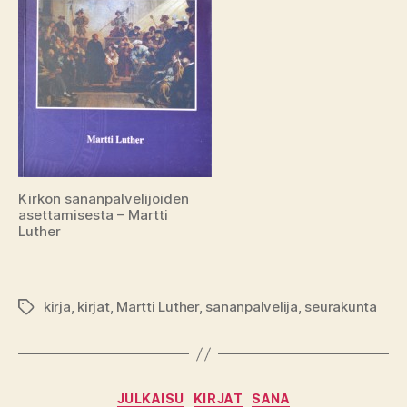
Kirkon sananpalvelijoiden
asettamisesta – Martti
Luther
kirja
,
kirjat
,
Martti Luther
,
sananpalvelija
,
seurakunta
Avainsanat
Kategoriat
JULKAISU
KIRJAT
SANA