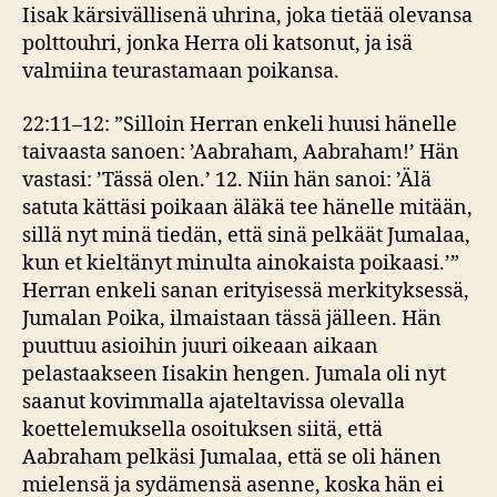
Iisak kärsivällisenä uhrina, joka tietää olevansa
polttouhri, jonka Herra oli katsonut, ja isä
valmiina teurastamaan poikansa.
22:11–12: ”Silloin Herran enkeli huusi hänelle
taivaasta sanoen: ’Aabraham, Aabraham!’ Hän
vastasi: ’Tässä olen.’ 12. Niin hän sanoi: ’Älä
satuta kättäsi poikaan äläkä tee hänelle mitään,
sillä nyt minä tiedän, että sinä pelkäät Jumalaa,
kun et kieltänyt minulta ainokaista poikaasi.’”
Herran enkeli sanan erityisessä merkityksessä,
Jumalan Poika, ilmaistaan tässä jälleen. Hän
puuttuu asioihin juuri oikeaan aikaan
pelastaakseen Iisakin hengen. Jumala oli nyt
saanut kovimmalla ajateltavissa olevalla
koettelemuksella osoituksen siitä, että
Aabraham pelkäsi Jumalaa, että se oli hänen
mielensä ja sydämensä asenne, koska hän ei