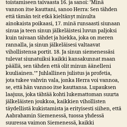
toistamiseen taivaasta 16. ja sanoi: ’Minä
vannon itse kauttani, sanoo Herra: Sen tähden
että tämän teit etkä kieltänyt minulta
ainokaista poikaasi, 17. minä runsaasti siunaan
sinua ja teen sinun jälkeläistesi luvun paljoksi
kuin taivaan tähdet ja hiekka, joka on meren
rannalla, ja sinun jälkeläisesi valtaavat
vihollistensa portit. 18. Ja sinun siemenessäsi
tulevat siunatuiksi kaikki kansakunnat maan
päällä, sen tähden että olit minun äänelleni
kuuliainen.’” Juhlallinen julistus ja profetia,
jota tukee vahvin vala, jonka Herra voi vannoa,
se, että hän vannoo itse kauttansa. Lupauksen
laajuus, joka tähtää kohti lukemattoman suurta
jälkeläisten joukkoa, kaikkien vihollisten
täydellistä kukistamista ja erityisesti siihen, että
Aabrahamin Siemenessä, tuossa yhdessä
suuressa vaimon Siemenessä, kaikki