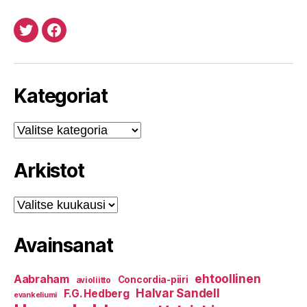
Twitteristä
Facebookista
Kategoriat
Kategoriat
Arkistot
Arkistot
Avainsanat
ehtoollinen
Aabraham
Concordia-piiri
avioliitto
Halvar Sandell
F.G. Hedberg
evankeliumi