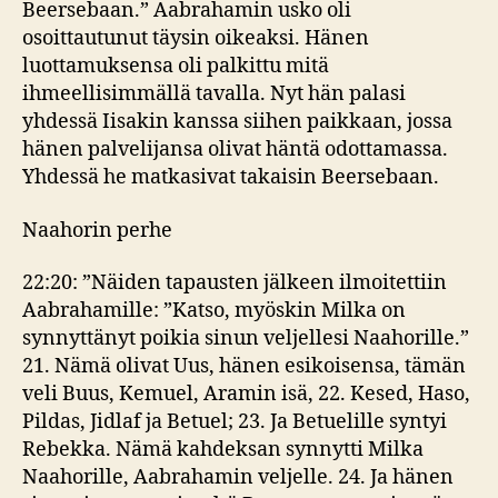
Beersebaan.” Aabrahamin usko oli
osoittautunut täysin oikeaksi. Hänen
luottamuksensa oli palkittu mitä
ihmeellisimmällä tavalla. Nyt hän palasi
yhdessä Iisakin kanssa siihen paikkaan, jossa
hänen palvelijansa olivat häntä odottamassa.
Yhdessä he matkasivat takaisin Beersebaan.
Naahorin perhe
22:20: ”Näiden tapausten jälkeen ilmoitettiin
Aabrahamille: ”Katso, myöskin Milka on
synnyttänyt poikia sinun veljellesi Naahorille.”
21. Nämä olivat Uus, hänen esikoisensa, tämän
veli Buus, Kemuel, Aramin isä, 22. Kesed, Haso,
Pildas, Jidlaf ja Betuel; 23. Ja Betuelille syntyi
Rebekka. Nämä kahdeksan synnytti Milka
Naahorille, Aabrahamin veljelle. 24. Ja hänen