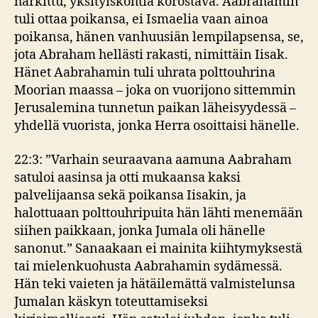
harkittu, yksityiskohtia korostava. Aabrahamin
tuli ottaa poikansa, ei Ismaelia vaan ainoa
poikansa, hänen vanhuusiän lempilapsensa, se,
jota Abraham hellästi rakasti, nimittäin Iisak.
Hänet Aabrahamin tuli uhrata polttouhrina
Moorian maassa – joka on vuorijono sittemmin
Jerusalemina tunnetun paikan läheisyydessä –
yhdellä vuorista, jonka Herra osoittaisi hänelle.
22:3: ”Varhain seuraavana aamuna Aabraham
satuloi aasinsa ja otti mukaansa kaksi
palvelijaansa sekä poikansa Iisakin, ja
halottuaan polttouhripuita hän lähti menemään
siihen paikkaan, jonka Jumala oli hänelle
sanonut.” Sanaakaan ei mainita kiihtymyksestä
tai mielenkuohusta Aabrahamin sydämessä.
Hän teki vaieten ja hätäilemättä valmistelunsa
Jumalan käskyn toteuttamiseksi