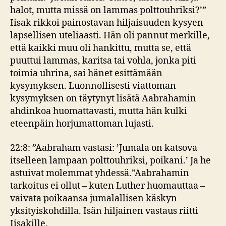
halot, mutta missä on lammas polttouhriksi?’”
Iisak rikkoi painostavan hiljaisuuden kysyen
lapsellisen uteliaasti. Hän oli pannut merkille,
että kaikki muu oli hankittu, mutta se, että
puuttui lammas, karitsa tai vohla, jonka piti
toimia uhrina, sai hänet esittämään
kysymyksen. Luonnollisesti viattoman
kysymyksen on täytynyt lisätä Aabrahamin
ahdinkoa huomattavasti, mutta hän kulki
eteenpäin horjumattoman lujasti.
22:8: ”Aabraham vastasi: ’Jumala on katsova
itselleen lampaan polttouhriksi, poikani.’ Ja he
astuivat molemmat yhdessä.”Aabrahamin
tarkoitus ei ollut – kuten Luther huomauttaa –
vaivata poikaansa jumalallisen käskyn
yksityiskohdilla. Isän hiljainen vastaus riitti
Iisakille.