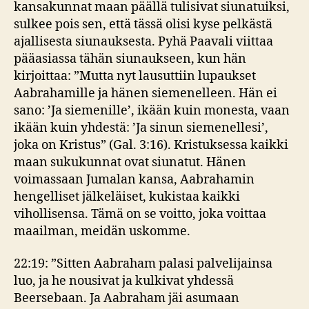
kansakunnat maan päällä tulisivat siunatuiksi,
sulkee pois sen, että tässä olisi kyse pelkästä
ajallisesta siunauksesta. Pyhä Paavali viittaa
pääasiassa tähän siunaukseen, kun hän
kirjoittaa: ”Mutta nyt lausuttiin lupaukset
Aabrahamille ja hänen siemenelleen. Hän ei
sano: ’Ja siemenille’, ikään kuin monesta, vaan
ikään kuin yhdestä: ’Ja sinun siemenellesi’,
joka on Kristus” (Gal. 3:16). Kristuksessa kaikki
maan sukukunnat ovat siunatut. Hänen
voimassaan Jumalan kansa, Aabrahamin
hengelliset jälkeläiset, kukistaa kaikki
vihollisensa. Tämä on se voitto, joka voittaa
maailman, meidän uskomme.
22:19: ”Sitten Aabraham palasi palvelijainsa
luo, ja he nousivat ja kulkivat yhdessä
Beersebaan. Ja Aabraham jäi asumaan