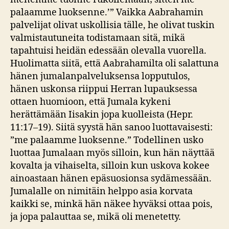
palaamme luoksenne.’” Vaikka Aabrahamin
palvelijat olivat uskollisia tälle, he olivat tuskin
valmistautuneita todistamaan sitä, mikä
tapahtuisi heidän edessään olevalla vuorella.
Huolimatta siitä, että Aabrahamilta oli salattuna
hänen jumalanpalveluksensa lopputulos,
hänen uskonsa riippui Herran lupauksessa
ottaen huomioon, että Jumala kykeni
herättämään Iisakin jopa kuolleista (Hepr.
11:17–19). Siitä syystä hän sanoo luottavaisesti:
”me palaamme luoksenne.” Todellinen usko
luottaa Jumalaan myös silloin, kun hän näyttää
kovalta ja vihaiselta, silloin kun uskova kokee
ainoastaan hänen epäsuosionsa sydämessään.
Jumalalle on nimitäin helppo asia korvata
kaikki se, minkä hän näkee hyväksi ottaa pois,
ja jopa palauttaa se, mikä oli menetetty.