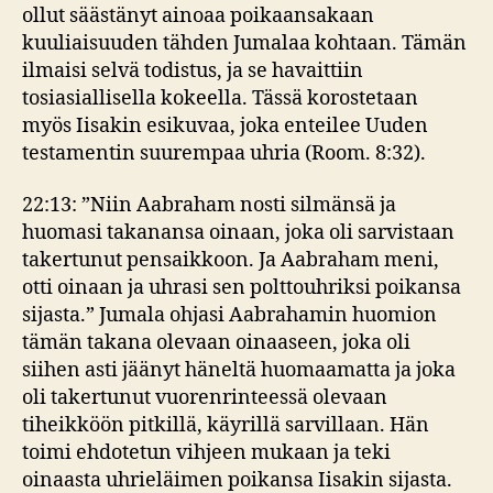
ollut säästänyt ainoaa poikaansakaan
kuuliaisuuden tähden Jumalaa kohtaan. Tämän
ilmaisi selvä todistus, ja se havaittiin
tosiasiallisella kokeella. Tässä korostetaan
myös Iisakin esikuvaa, joka enteilee Uuden
testamentin suurempaa uhria (Room. 8:32).
22:13: ”Niin Aabraham nosti silmänsä ja
huomasi takanansa oinaan, joka oli sarvistaan
takertunut pensaikkoon. Ja Aabraham meni,
otti oinaan ja uhrasi sen polttouhriksi poikansa
sijasta.” Jumala ohjasi Aabrahamin huomion
tämän takana olevaan oinaaseen, joka oli
siihen asti jäänyt häneltä huomaamatta ja joka
oli takertunut vuorenrinteessä olevaan
tiheikköön pitkillä, käyrillä sarvillaan. Hän
toimi ehdotetun vihjeen mukaan ja teki
oinaasta uhrieläimen poikansa Iisakin sijasta.