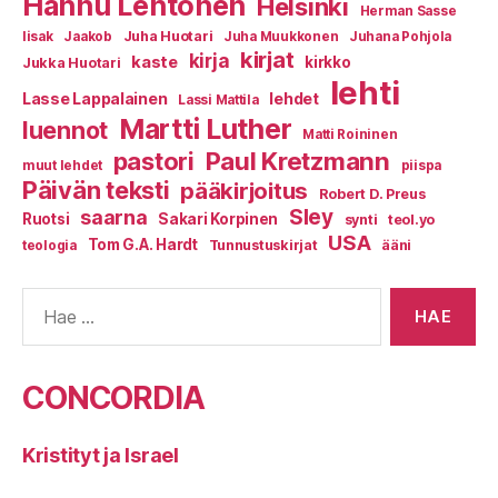
Hannu Lehtonen
Helsinki
Herman Sasse
Juha Huotari
Iisak
Jaakob
Juha Muukkonen
Juhana Pohjola
kirjat
kirja
kaste
kirkko
Jukka Huotari
lehti
Lasse Lappalainen
lehdet
Lassi Mattila
Martti Luther
luennot
Matti Roininen
Paul Kretzmann
pastori
muut lehdet
piispa
Päivän teksti
pääkirjoitus
Robert D. Preus
Sley
saarna
Ruotsi
Sakari Korpinen
synti
teol.yo
USA
Tom G.A. Hardt
Tunnustuskirjat
ääni
teologia
Haku:
CONCORDIA
Kristityt ja Israel