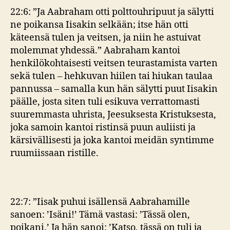
22:6: ”Ja Aabraham otti polttouhripuut ja sälytti
ne poikansa Iisakin selkään; itse hän otti
käteensä tulen ja veitsen, ja niin he astuivat
molemmat yhdessä.” Aabraham kantoi
henkilökohtaisesti veitsen teurastamista varten
sekä tulen – hehkuvan hiilen tai hiukan taulaa
pannussa – samalla kun hän sälytti puut Iisakin
päälle, josta siten tuli esikuva verrattomasti
suuremmasta uhrista, Jeesuksesta Kristuksesta,
joka samoin kantoi ristinsä puun auliisti ja
kärsivällisesti ja joka kantoi meidän syntimme
ruumiissaan ristille.
22:7: ”Iisak puhui isällensä Aabrahamille
sanoen: ’Isäni!’ Tämä vastasi: ’Tässä olen,
poikani.’ Ja hän sanoi: ’Katso, tässä on tuli ja