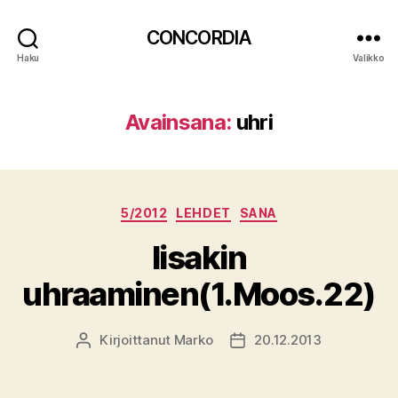
CONCORDIA
Haku
Valikko
Avainsana:
uhri
Kategoriat
5/2012
LEHDET
SANA
Iisakin
uhraaminen(1.Moos.22)
Kirjoittanut
Marko
20.12.2013
Kirjoittaja
Julkaisupäivämäärä