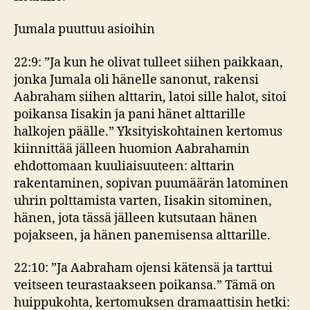
Jumala puuttuu asioihin
22:9: ”Ja kun he olivat tulleet siihen paikkaan,
jonka Jumala oli hänelle sanonut, rakensi
Aabraham siihen alttarin, latoi sille halot, sitoi
poikansa Iisakin ja pani hänet alttarille
halkojen päälle.” Yksityiskohtainen kertomus
kiinnittää jälleen huomion Aabrahamin
ehdottomaan kuuliaisuuteen: alttarin
rakentaminen, sopivan puumäärän latominen
uhrin polttamista varten, Iisakin sitominen,
hänen, jota tässä jälleen kutsutaan hänen
pojakseen, ja hänen panemisensa alttarille.
22:10: ”Ja Aabraham ojensi kätensä ja tarttui
veitseen teurastaakseen poikansa.” Tämä on
huippukohta, kertomuksen dramaattisin hetki: