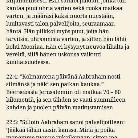
kirjaimellisesti. Hän satuloi juhdan, jonka tuli
kantaa puut uhria varten sekä ruoka matkaa
varten, ja määräsi kaksi nuorta miestään,
luultavasti talon palvelijoita, seuraamaan
häntä. Hän pilkkoi myös puut, joita hän
tarvitsisi uhraamista varten, ja sitten hän lähti
kohti Mooriaa. Hän ei kysynyt neuvoa lihalta ja
vereltä, sillä hänen uskonsa vaikutti
kuuliaisuudessa.
22:4: ”Kolmantena päivänä Aabraham nosti
silmänsä ja näki sen paikan kaukaa.”
Beersebasta Jerusalemiin oli matkaa 70 – 80
kilometriä, ja sen tähden se vaati suunnilleen
kahden ja puolen päivän matkustamisen
22:5: ”Silloin Aabraham sanoi palvelijoilleen:
’Jääkää tähän aasin kanssa. Minä ja poika
menemme tuonne rukoilemaan; sitten me