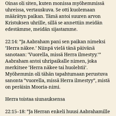
Oinas oli siten, kuten monissa myöhemmissä
uhreissa, vertauskuva. Se otti kuolemaan
määrätyn paikan. Tämä antoi suuren arvon
Kristuksen uhrille, sillä se annettiin meidän
edestämme, meidän sijastamme.
22:14: ”Ja Aabraham pani sen paikan nimeksi
’Herra näkee.’ Niinpä vielä tänä päivänä
sanotaan: ’Vuorella, missä Herra ilmestyy.’”
Aabraham antoi uhripaikalle nimen, joka
merkitsee ’Herra näkee tai huolehtii’.
Myöhemmin oli tähän tapahtumaan perustuva
sanonta ”vuorella, missä Herra ilmestyy”, mistä
on peräisin Mooria-nimi.
Herra toistaa siunauksensa
22:15–18: ”Ja Herran enkeli huusi Aabrahamille