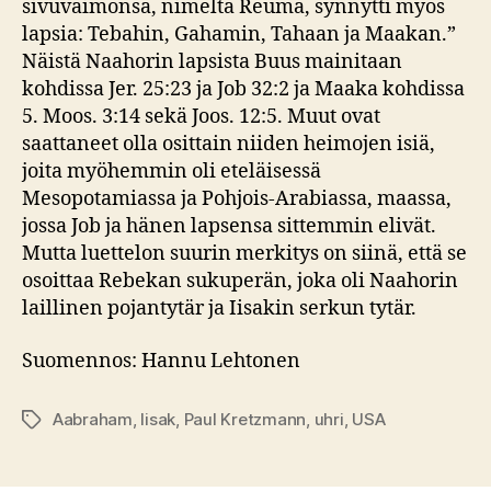
sivuvaimonsa, nimeltä Reuma, synnytti myös
lapsia: Tebahin, Gahamin, Tahaan ja Maakan.”
Näistä Naahorin lapsista Buus mainitaan
kohdissa Jer. 25:23 ja Job 32:2 ja Maaka kohdissa
5. Moos. 3:14 sekä Joos. 12:5. Muut ovat
saattaneet olla osittain niiden heimojen isiä,
joita myöhemmin oli eteläisessä
Mesopotamiassa ja Pohjois-Arabiassa, maassa,
jossa Job ja hänen lapsensa sittemmin elivät.
Mutta luettelon suurin merkitys on siinä, että se
osoittaa Rebekan sukuperän, joka oli Naahorin
laillinen pojantytär ja Iisakin serkun tytär.
Suomennos: Hannu Lehtonen
Aabraham
,
Iisak
,
Paul Kretzmann
,
uhri
,
USA
Avainsanat