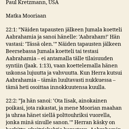
Paul Kretzmann, USA
Matka Mooriaan
22:1: ”Näiden tapausten jälkeen Jumala koetteli
Aabrahamia ja sanoi hänelle: ’Aabraham!’ Hän
vastasi: ’Tässä olen.’” Näiden tapausten jälkeen
Beersebassa Jumala koetteli tai testasi
Aabrahamia – ei antamalla tälle tilaisuuden
syntiin (Jaak. 1:13), vaan koettelemalla hänen
uskonsa lujuutta ja vahvuutta. Kun Herra kutsui
Aabrahamia – tämän luultavasti nukkuessa –
tämä heti osoittaa innokkuutensa kuulla.
22:2: ”Ja hän sanoi: ’Ota Iisak, ainokainen
poikasi, jota rakastat, ja mene Moorian maahan
ja uhraa hänet siellä polttouhriksi vuorella,
jonka minä sinulle sanon.’” Herran käsky on