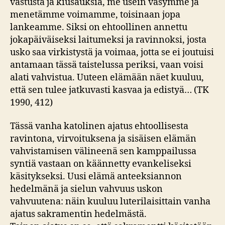
vastusta ja kiusauksia, me usein väsymme ja
menetämme voimamme, toisinaan jopa
lankeamme. Siksi on ehtoollinen annettu
jokapäiväiseksi laitumeksi ja ravinnoksi, josta
usko saa virkistystä ja voimaa, jotta se ei joutuisi
antamaan tässä taistelussa periksi, vaan voisi
alati vahvistua. Uuteen elämään näet kuuluu,
että sen tulee jatkuvasti kasvaa ja edistyä… (TK
1990, 412)
Tässä vanha katolinen ajatus ehtoollisesta
ravintona, virvoituksena ja sisäisen elämän
vahvistamisen välineenä sen kamppailussa
syntiä vastaan on käännetty evankeliseksi
käsitykseksi. Uusi elämä anteeksiannon
hedelmänä ja sielun vahvuus uskon
vahvuutena: näin kuuluu luterilaisittain vanha
ajatus sakramentin hedelmästä.