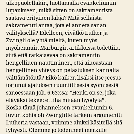
ulkopuolellakin, luottamalla evankeliumin
lupaukseen, mikä sitten on sakramentista
saatava erityinen lahja? Mitä sellaista
sakramentti antaa, jota ei anneta sanan
välityksellä? Edelleen, eivätkö Luther ja
Zwingli ole yhtä mieltä, kuten myös
myöhemmin Marburgin artikloissa todettiin,
siitä että ratkaisevaa on sakramentin
hengellinen nauttiminen, että ainoastaan
hengellinen yhteys on pelastuksen kannalta
välttämätöntä? Eikö kaiken lisäksi itse Jeesus
torjunut ajatuksen ruumiillisesta syömisestä
sanoessaan Joh. 6:63:ssa: ”Henki on se, joka
eläväksi tekee; ei liha mitään hyödytä”.
Koska tämä Johanneksen evankeliumin 6.
luvun kohta oli Zwinglille tärkein argumentti
Lutheria vastaan, voimme aluksi käsitellä sitä
lyhyesti. Olemme jo todenneet merkille