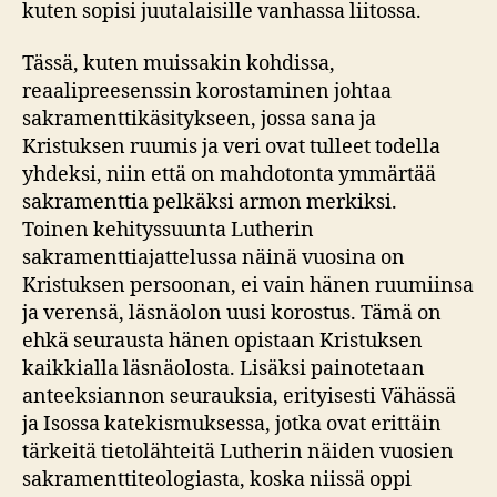
kuten sopisi juutalaisille vanhassa liitossa.
Tässä, kuten muissakin kohdissa,
reaalipreesenssin korostaminen johtaa
sakramenttikäsitykseen, jossa sana ja
Kristuksen ruumis ja veri ovat tulleet todella
yhdeksi, niin että on mahdotonta ymmärtää
sakramenttia pelkäksi armon merkiksi.
Toinen kehityssuunta Lutherin
sakramenttiajattelussa näinä vuosina on
Kristuksen persoonan, ei vain hänen ruumiinsa
ja verensä, läsnäolon uusi korostus. Tämä on
ehkä seurausta hänen opistaan Kristuksen
kaikkialla läsnäolosta. Lisäksi painotetaan
anteeksiannon seurauksia, erityisesti Vähässä
ja Isossa katekismuksessa, jotka ovat erittäin
tärkeitä tietolähteitä Lutherin näiden vuosien
sakramenttiteologiasta, koska niissä oppi