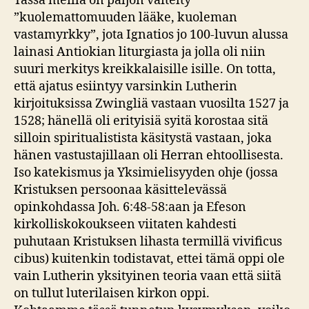
Tässä meillä on paljon väitelty
”kuolemattomuuden lääke, kuoleman
vastamyrkky”, jota Ignatios jo 100-luvun alussa
lainasi Antiokian liturgiasta ja jolla oli niin
suuri merkitys kreikkalaisille isille. On totta,
että ajatus esiintyy varsinkin Lutherin
kirjoituksissa Zwingliä vastaan vuosilta 1527 ja
1528; hänellä oli erityisiä syitä korostaa sitä
silloin spiritualistista käsitystä vastaan, joka
hänen vastustajillaan oli Herran ehtoollisesta.
Iso katekismus ja Yksimielisyyden ohje (jossa
Kristuksen persoonaa käsittelevässä
opinkohdassa Joh. 6:48-58:aan ja Efeson
kirkolliskokoukseen viitaten kahdesti
puhutaan Kristuksen lihasta termillä vivificus
cibus) kuitenkin todistavat, ettei tämä oppi ole
vain Lutherin yksityinen teoria vaan että siitä
on tullut luterilaisen kirkon oppi.