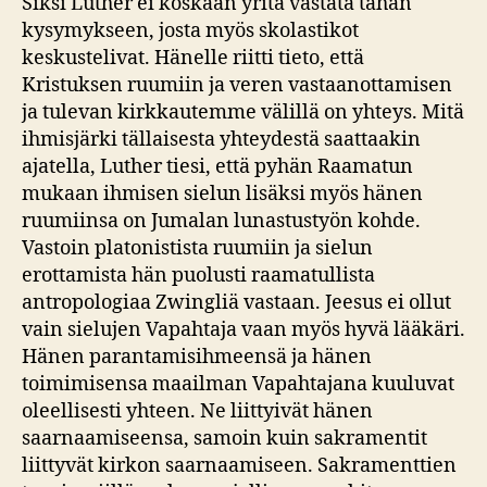
Siksi Luther ei koskaan yritä vastata tähän
kysymykseen, josta myös skolastikot
keskustelivat. Hänelle riitti tieto, että
Kristuksen ruumiin ja veren vastaanottamisen
ja tulevan kirkkautemme välillä on yhteys. Mitä
ihmisjärki tällaisesta yhteydestä saattaakin
ajatella, Luther tiesi, että pyhän Raamatun
mukaan ihmisen sielun lisäksi myös hänen
ruumiinsa on Jumalan lunastustyön kohde.
Vastoin platonistista ruumiin ja sielun
erottamista hän puolusti raamatullista
antropologiaa Zwingliä vastaan. Jeesus ei ollut
vain sielujen Vapahtaja vaan myös hyvä lääkäri.
Hänen parantamisihmeensä ja hänen
toimimisensa maailman Vapahtajana kuuluvat
oleellisesti yhteen. Ne liittyivät hänen
saarnaamiseensa, samoin kuin sakramentit
liittyvät kirkon saarnaamiseen. Sakramenttien