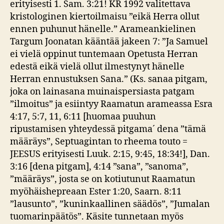
erityisesti 1. Sam. 3:21! KR 1992 valitettava
kristologinen kiertoilmaisu ”eikä Herra ollut
ennen puhunut hänelle.” Arameankielinen
Targum Joonatan kääntää jakeen 7: ”Ja Samuel
ei vielä oppinut tuntemaan Opetusta Herran
edestä eikä vielä ollut ilmestynyt hänelle
Herran ennustuksen Sana.” (Ks. sanaa pitgam,
joka on lainasana muinaispersiasta patgam
”ilmoitus” ja esiintyy Raamatun arameassa Esra
4:17, 5:7, 11, 6:11 [huomaa puuhun
ripustamisen yhteydessä pitgama´ dena ”tämä
määräys”, Septuagintan to rheema touto =
JEESUS erityisesti Luuk. 2:15, 9:45, 18:34!], Dan.
3:16 [dena pitgam], 4:14 ”sana”, ”sanoma”,
”määräys”, josta se on kotiutunut Raamatun
myöhäishepreaan Ester 1:20, Saarn. 8:11
”lausunto”, ”kuninkaallinen säädös”, ”Jumalan
tuomarinpäätös”. Käsite tunnetaan myös