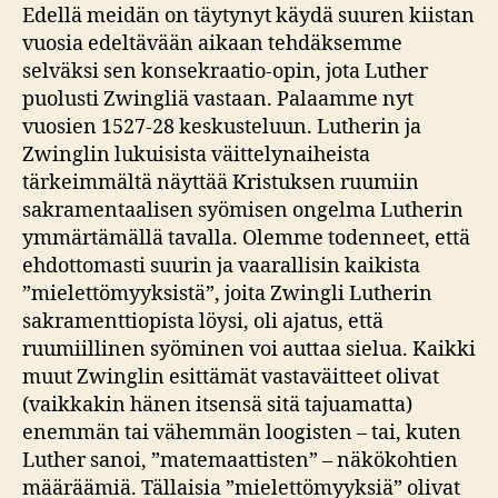
Edellä meidän on täytynyt käydä suuren kiistan
vuosia edeltävään aikaan tehdäksemme
selväksi sen konsekraatio-opin, jota Luther
puolusti Zwingliä vastaan. Palaamme nyt
vuosien 1527-28 keskusteluun. Lutherin ja
Zwinglin lukuisista väittelynaiheista
tärkeimmältä näyttää Kristuksen ruumiin
sakramentaalisen syömisen ongelma Lutherin
ymmärtämällä tavalla. Olemme todenneet, että
ehdottomasti suurin ja vaarallisin kaikista
”mielettömyyksistä”, joita Zwingli Lutherin
sakramenttiopista löysi, oli ajatus, että
ruumiillinen syöminen voi auttaa sielua. Kaikki
muut Zwinglin esittämät vastaväitteet olivat
(vaikkakin hänen itsensä sitä tajuamatta)
enemmän tai vähemmän loogisten – tai, kuten
Luther sanoi, ”matemaattisten” – näkökohtien
määräämiä. Tällaisia ”mielettömyyksiä” olivat