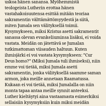
uskoa hänen sanansa. Myöhemmistä
teologeista Lutherin erottaa hänen
vastahakoisuutensa esittää mitään teoriaa
sakramentin välttämättömyydestä ja siitä,
miten Jumala sen välityksellä toimii.
Kysymykseen, miksi Kristus asetti sakramentit
sanassa olevan evankeliuminsa lisäksi, ei voida
vastata. Meidän on jätettävä se Jumalan
tutkimattoman viisauden haltuun. Kuten
ihmisjärki ei voi vastata kysymykseen: ”Cur
Deus homo?” (Miksi Jumala tuli ihmiseksi), niin
emme voi tietää, miksi Jumala asetti
sakramentin, jonka välityksellä saamme saman
armon, joka meille annetaan Raamatussa.
Kukaan ei voi tietää, miksi Jumalalla on niin
monta tapaa antaa meille synnit anteeksi.
Luther kieltäytyi aina vastaamasta esimerkiksi
sellaisiin kysymyksiin kuin miksi meidän