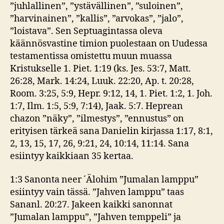
”juhlallinen”, ”ystävällinen”, ”suloinen”,
”harvinainen”, ”kallis”, ”arvokas”, ”jalo”,
”loistava”. Sen Septuagintassa oleva
käännösvastine timion puolestaan on Uudessa
testamentissa omistettu muun muassa
Kristukselle 1. Piet. 1:19 (ks. Jes. 53:7, Matt.
26:28, Mark. 14:24, Luuk. 22:20, Ap. t. 20:28,
Room. 3:25, 5:9, Hepr. 9:12, 14, 1. Piet. 1:2, 1. Joh.
1:7, Ilm. 1:5, 5:9, 7:14), Jaak. 5:7. Heprean
chazon ”näky”, ”ilmestys”, ”ennustus” on
erityisen tärkeä sana Danielin kirjassa 1:17, 8:1,
2, 13, 15, 17, 26, 9:21, 24, 10:14, 11:14. Sana
esiintyy kaikkiaan 35 kertaa.
1:3 Sanonta neer ´Älohim ”Jumalan lamppu”
esiintyy vain tässä. ”Jahven lamppu” taas
Sananl. 20:27. Jakeen kaikki sanonnat
”Jumalan lamppu”, ”Jahven temppeli” ja