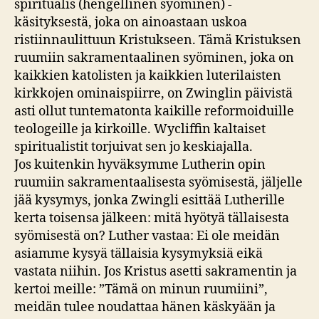
spiritualis (hengellinen syöminen) -
käsityksestä, joka on ainoastaan uskoa
ristiinnaulittuun Kristukseen. Tämä Kristuksen
ruumiin sakramentaalinen syöminen, joka on
kaikkien katolisten ja kaikkien luterilaisten
kirkkojen ominaispiirre, on Zwinglin päivistä
asti ollut tuntematonta kaikille reformoiduille
teologeille ja kirkoille. Wycliffin kaltaiset
spiritualistit torjuivat sen jo keskiajalla.
Jos kuitenkin hyväksymme Lutherin opin
ruumiin sakramentaalisesta syömisestä, jäljelle
jää kysymys, jonka Zwingli esittää Lutherille
kerta toisensa jälkeen: mitä hyötyä tällaisesta
syömisestä on? Luther vastaa: Ei ole meidän
asiamme kysyä tällaisia kysymyksiä eikä
vastata niihin. Jos Kristus asetti sakramentin ja
kertoi meille: ”Tämä on minun ruumiini”,
meidän tulee noudattaa hänen käskyään ja