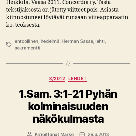
Heikkilä. Vaasa 2011. Concordia ry. Tästä
tekstijaksosta on jätetty viitteet pois. Asiasta
kiinnostuneet löytävät runsaan viiteapparaatin
ko. teoksesta.
ehtoollinen
,
hedelmä
,
Herman Sasse
,
lehti
,
Avainsanat
sakramentti
Kategoriat
3/2012
LEHDET
1.Sam. 3:1-21 Pyhän
kolminaisuuden
näkökulmasta
Kirjoittanut
Marko
28.6.2013
Kirjoittaja
Julkaisupäivämäärä