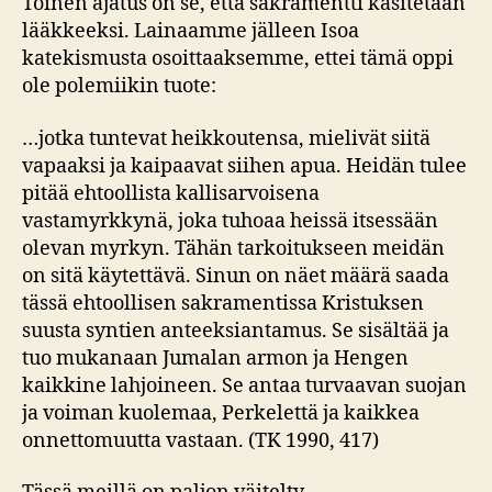
Toinen ajatus on se, että sakramentti käsitetään
lääkkeeksi. Lainaamme jälleen Isoa
katekismusta osoittaaksemme, ettei tämä oppi
ole polemiikin tuote:
…jotka tuntevat heikkoutensa, mielivät siitä
vapaaksi ja kaipaavat siihen apua. Heidän tulee
pitää ehtoollista kallisarvoisena
vastamyrkkynä, joka tuhoaa heissä itsessään
olevan myrkyn. Tähän tarkoitukseen meidän
on sitä käytettävä. Sinun on näet määrä saada
tässä ehtoollisen sakramentissa Kristuksen
suusta syntien anteeksiantamus. Se sisältää ja
tuo mukanaan Jumalan armon ja Hengen
kaikkine lahjoineen. Se antaa turvaavan suojan
ja voiman kuolemaa, Perkelettä ja kaikkea
onnettomuutta vastaan. (TK 1990, 417)