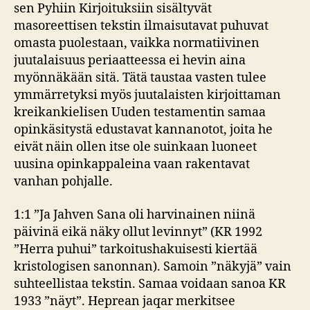
sen Pyhiin Kirjoituksiin sisältyvät
masoreettisen tekstin ilmaisutavat puhuvat
omasta puolestaan, vaikka normatiivinen
juutalaisuus periaatteessa ei hevin aina
myönnäkään sitä. Tätä taustaa vasten tulee
ymmärretyksi myös juutalaisten kirjoittaman
kreikankielisen Uuden testamentin samaa
opinkäsitystä edustavat kannanotot, joita he
eivät näin ollen itse ole suinkaan luoneet
uusina opinkappaleina vaan rakentavat
vanhan pohjalle.
1:1 ”Ja Jahven Sana oli harvinainen niinä
päivinä eikä näky ollut levinnyt” (KR 1992
”Herra puhui” tarkoitushakuisesti kiertää
kristologisen sanonnan). Samoin ”näkyjä” vain
suhteellistaa tekstin. Samaa voidaan sanoa KR
1933 ”näyt”. Heprean jaqar merkitsee