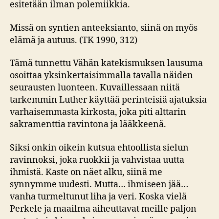
esitetään ilman polemiikkia.
Missä on syntien anteeksianto, siinä on myös
elämä ja autuus. (TK 1990, 312)
Tämä tunnettu Vähän katekismuksen lausuma
osoittaa yksinkertaisimmalla tavalla näiden
seurausten luonteen. Kuvaillessaan niitä
tarkemmin Luther käyttää perinteisiä ajatuksia
varhaisemmasta kirkosta, joka piti alttarin
sakramenttia ravintona ja lääkkeenä.
Siksi onkin oikein kutsua ehtoollista sielun
ravinnoksi, joka ruokkii ja vahvistaa uutta
ihmistä. Kaste on näet alku, siinä me
synnymme uudesti. Mutta… ihmiseen jää…
vanha turmeltunut liha ja veri. Koska vielä
Perkele ja maailma aiheuttavat meille paljon