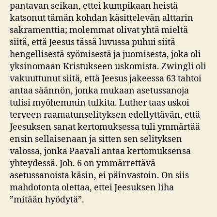
pantavan seikan, ettei kumpikaan heistä
katsonut tämän kohdan käsittelevän alttarin
sakramenttia; molemmat olivat yhtä mieltä
siitä, että Jeesus tässä luvussa puhui siitä
hengellisestä syömisestä ja juomisesta, joka oli
yksinomaan Kristukseen uskomista. Zwingli oli
vakuuttunut siitä, että Jeesus jakeessa 63 tahtoi
antaa säännön, jonka mukaan asetussanoja
tulisi myöhemmin tulkita. Luther taas uskoi
terveen raamatunselityksen edellyttävän, että
Jeesuksen sanat kertomuksessa tuli ymmärtää
ensin sellaisenaan ja sitten sen selityksen
valossa, jonka Paavali antaa kertomuksensa
yhteydessä. Joh. 6 on ymmärrettävä
asetussanoista käsin, ei päinvastoin. On siis
mahdotonta olettaa, ettei Jeesuksen liha
”mitään hyödytä”.