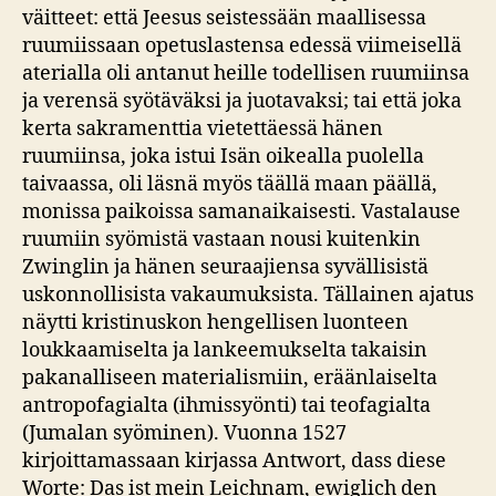
väitteet: että Jeesus seistessään maallisessa
ruumiissaan opetuslastensa edessä viimeisellä
aterialla oli antanut heille todellisen ruumiinsa
ja verensä syötäväksi ja juotavaksi; tai että joka
kerta sakramenttia vietettäessä hänen
ruumiinsa, joka istui Isän oikealla puolella
taivaassa, oli läsnä myös täällä maan päällä,
monissa paikoissa samanaikaisesti. Vastalause
ruumiin syömistä vastaan nousi kuitenkin
Zwinglin ja hänen seuraajiensa syvällisistä
uskonnollisista vakaumuksista. Tällainen ajatus
näytti kristinuskon hengellisen luonteen
loukkaamiselta ja lankeemukselta takaisin
pakanalliseen materialismiin, eräänlaiselta
antropofagialta (ihmissyönti) tai teofagialta
(Jumalan syöminen). Vuonna 1527
kirjoittamassaan kirjassa Antwort, dass diese
Worte: Das ist mein Leichnam, ewiglich den