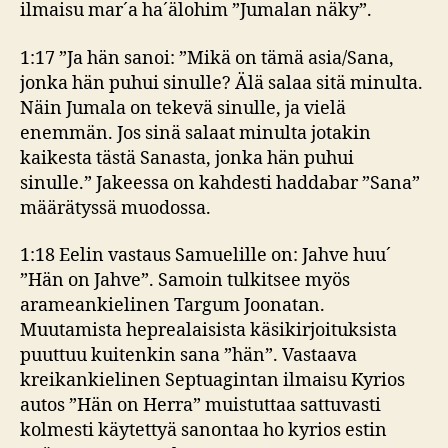
ilmaisu mar´a ha´älohim ”Jumalan näky”.
1:17 ”Ja hän sanoi: ”Mikä on tämä asia/Sana,
jonka hän puhui sinulle? Älä salaa sitä minulta.
Näin Jumala on tekevä sinulle, ja vielä
enemmän. Jos sinä salaat minulta jotakin
kaikesta tästä Sanasta, jonka hän puhui
sinulle.” Jakeessa on kahdesti haddabar ”Sana”
määrätyssä muodossa.
1:18 Eelin vastaus Samuelille on: Jahve huu´
”Hän on Jahve”. Samoin tulkitsee myös
arameankielinen Targum Joonatan.
Muutamista heprealaisista käsikirjoituksista
puuttuu kuitenkin sana ”hän”. Vastaava
kreikankielinen Septuagintan ilmaisu Kyrios
autos ”Hän on Herra” muistuttaa sattuvasti
kolmesti käytettyä sanontaa ho kyrios estin