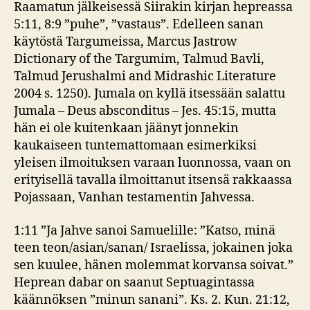
Raamatun jälkeisessä Siirakin kirjan hepreassa
5:11, 8:9 ”puhe”, ”vastaus”. Edelleen sanan
käytöstä Targumeissa, Marcus Jastrow
Dictionary of the Targumim, Talmud Bavli,
Talmud Jerushalmi and Midrashic Literature
2004 s. 1250). Jumala on kyllä itsessään salattu
Jumala – Deus absconditus – Jes. 45:15, mutta
hän ei ole kuitenkaan jäänyt jonnekin
kaukaiseen tuntemattomaan esimerkiksi
yleisen ilmoituksen varaan luonnossa, vaan on
erityisellä tavalla ilmoittanut itsensä rakkaassa
Pojassaan, Vanhan testamentin Jahvessa.
1:11 ”Ja Jahve sanoi Samuelille: ”Katso, minä
teen teon/asian/sanan/ Israelissa, jokainen joka
sen kuulee, hänen molemmat korvansa soivat.”
Heprean dabar on saanut Septuagintassa
käännöksen ”minun sanani”. Ks. 2. Kun. 21:12,