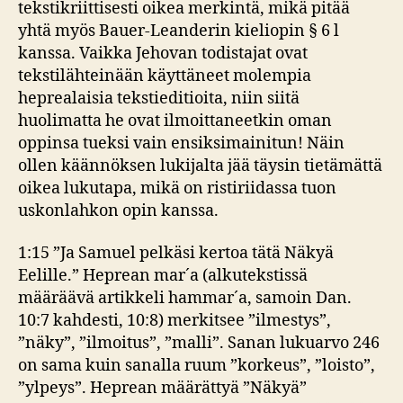
tekstikriittisesti oikea merkintä, mikä pitää
yhtä myös Bauer-Leanderin kieliopin § 6 l
kanssa. Vaikka Jehovan todistajat ovat
tekstilähteinään käyttäneet molempia
heprealaisia tekstieditioita, niin siitä
huolimatta he ovat ilmoittaneetkin oman
oppinsa tueksi vain ensiksimainitun! Näin
ollen käännöksen lukijalta jää täysin tietämättä
oikea lukutapa, mikä on ristiriidassa tuon
uskonlahkon opin kanssa.
1:15 ”Ja Samuel pelkäsi kertoa tätä Näkyä
Eelille.” Heprean mar´a (alkutekstissä
määräävä artikkeli hammar´a, samoin Dan.
10:7 kahdesti, 10:8) merkitsee ”ilmestys”,
”näky”, ”ilmoitus”, ”malli”. Sanan lukuarvo 246
on sama kuin sanalla ruum ”korkeus”, ”loisto”,
”ylpeys”. Heprean määrättyä ”Näkyä”