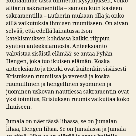
Kohtaamme tässä tunnetun kysymyksen, voiko
alttarin sakramentilla – samoin kuin kasteen
sakramentilla – Lutherin mukaan olla ja onko
sillä vaikutuksia ihmisen ruumiiseen. On aivan
selvää, että edellä lainatussa Ison
katekismuksen kohdassa kaikki riippuu
syntien anteeksiannosta. Anteeksianto
vahvistaa sisäistä elämää; se antaa Pyhän
Hengen, joka tuo ikuisen elämän. Koska
anteeksianto ja Henki ovat kuitenkin sisäisesti
Kristuksen ruumiissa ja veressä ja koska
ruumiillinen ja hengellinen syöminen ja
juominen uskovan nauttiessa sakramentin ovat
yksi toimitus, Kristuksen ruumis vaikuttaa koko
ihmiseen.
Jumala on näet tässä lihassa, se on Jumalan
lihaa, Hengen lihaa. Se on Jumalassa ja Jumala