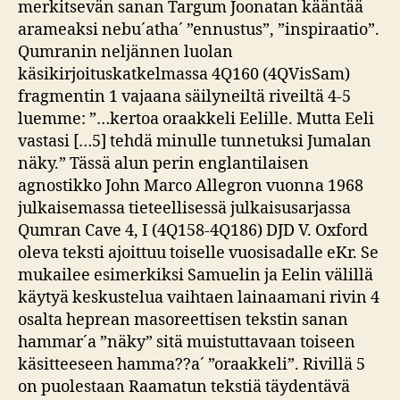
merkitsevän sanan Targum Joonatan kääntää
arameaksi nebu´atha´ ”ennustus”, ”inspiraatio”.
Qumranin neljännen luolan
käsikirjoituskatkelmassa 4Q160 (4QVisSam)
fragmentin 1 vajaana säilyneiltä riveiltä 4-5
luemme: ”…kertoa oraakkeli Eelille. Mutta Eeli
vastasi […5] tehdä minulle tunnetuksi Jumalan
näky.” Tässä alun perin englantilaisen
agnostikko John Marco Allegron vuonna 1968
julkaisemassa tieteellisessä julkaisusarjassa
Qumran Cave 4, I (4Q158-4Q186) DJD V. Oxford
oleva teksti ajoittuu toiselle vuosisadalle eKr. Se
mukailee esimerkiksi Samuelin ja Eelin välillä
käytyä keskustelua vaihtaen lainaamani rivin 4
osalta heprean masoreettisen tekstin sanan
hammar´a ”näky” sitä muistuttavaan toiseen
käsitteeseen hamma??a´ ”oraakkeli”. Rivillä 5
on puolestaan Raamatun tekstiä täydentävä