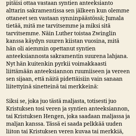
pitäisi ottaa vastaan syntien anteeksianto
alttarin sakramentissa sen jälkeen kun olemme
ottaneet sen vastaan synninpäästössä; Jumala
tietää, mitä me tarvitsemme ja miksi sitä
tarvitsemme. Näin Luther toistaa Zwinglin
kanssa käydyn suuren kiistan vuosina, mitä
hän oli aiemmin opettanut syntien
anteeksiannosta sakramentin suurena lahjana.
Nyt hän kuitenkin pyrkii voimakkaasti
liittämään anteeksiannon ruumiiseen ja vereen
sen sijaan, että näitä pidettäisiin vain sanaan
liitettyinä sinetteinä tai merkkeinä:
Siksi se, joka juo tästä maljasta, totisesti juo
Kristuksen tosi veren ja syntien anteeksiannon,
tai Kristuksen Hengen, joka saadaan maljassa ja
maljan kanssa. Tässä ei saada pelkkää uuden
liiton tai Kristuksen veren kuvaa tai merkkiä,