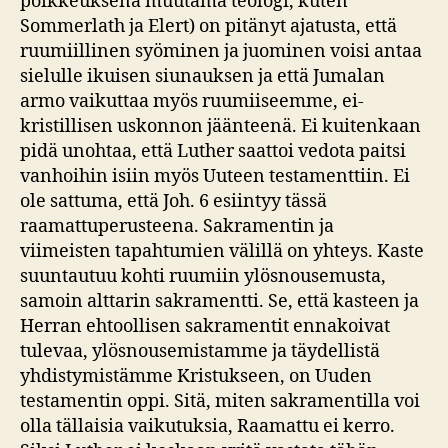
poikkeuksena muutama teologi, kuten
Sommerlath ja Elert) on pitänyt ajatusta, että
ruumiillinen syöminen ja juominen voisi antaa
sielulle ikuisen siunauksen ja että Jumalan
armo vaikuttaa myös ruumiiseemme, ei-
kristillisen uskonnon jäänteenä. Ei kuitenkaan
pidä unohtaa, että Luther saattoi vedota paitsi
vanhoihin isiin myös Uuteen testamenttiin. Ei
ole sattuma, että Joh. 6 esiintyy tässä
raamattuperusteena. Sakramentin ja
viimeisten tapahtumien välillä on yhteys. Kaste
suuntautuu kohti ruumiin ylösnousemusta,
samoin alttarin sakramentti. Se, että kasteen ja
Herran ehtoollisen sakramentit ennakoivat
tulevaa, ylösnousemistamme ja täydellistä
yhdistymistämme Kristukseen, on Uuden
testamentin oppi. Sitä, miten sakramentilla voi
olla tällaisia vaikutuksia, Raamattu ei kerro.