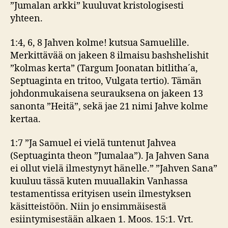
”Jumalan arkki” kuuluvat kristologisesti
yhteen.
1:4, 6, 8 Jahven kolme! kutsua Samuelille.
Merkittävää on jakeen 8 ilmaisu bashshelishit
”kolmas kerta” (Targum Joonatan bitlitha´a,
Septuaginta en tritoo, Vulgata tertio). Tämän
johdonmukaisena seurauksena on jakeen 13
sanonta ”Heitä”, sekä jae 21 nimi Jahve kolme
kertaa.
1:7 ”Ja Samuel ei vielä tuntenut Jahvea
(Septuaginta theon ”Jumalaa”). Ja Jahven Sana
ei ollut vielä ilmestynyt hänelle.” ”Jahven Sana”
kuuluu tässä kuten muuallakin Vanhassa
testamentissa erityisen usein ilmestyksen
käsitteistöön. Niin jo ensimmäisestä
esiintymisestään alkaen 1. Moos. 15:1. Vrt.