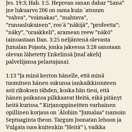
Jes. 19:3; Hab. 1:5. Heprean sanan dabar ”Sana”
jne lukuarvo 206 on sama kuin `atsuum
”vahva”, ”voimakas”, ”mahtava”,
”runsaslukuinen”, roo´ä ”näkijä”, ”profeetta”;
”näky”, ”oraakkeli”, aramean reew ”näkö”
(ainoastaan Dan. 3:25 neljäntenä olevasta
Jumalan Pojasta, jonka jakeessa 3:28 sanotaan
olevan lähetetty Enkelinsä [mal´akeh]
palvelijansa pelastajana).
1:13 ”Ja minä kerron hänelle, että minä
tuomitsen hänen sukunsa iankaikkisuuteen
asti rikoksen tähden, koska hän tiesi, että
hänen poikansa pilkkaavat Heitä, eikä pitänyt
heitä kurissa.” Kirjanoppineitten varhainen
opillinen korjaus on ´Älohim ”Jumalaa” (samoin
Septuaginta theon. Targum Joonatan lehoon ja
Vulgata suos kuitenkin ”Heitä” ), vaikka