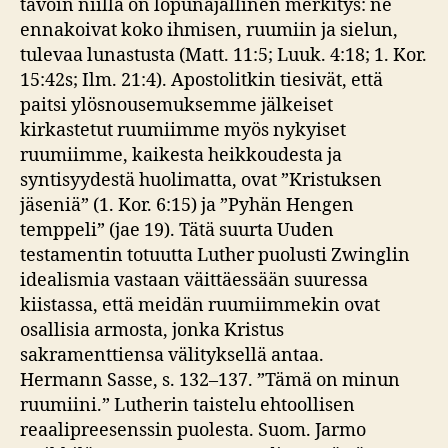
tavoin niillä on lopunajallinen merkitys: ne
ennakoivat koko ihmisen, ruumiin ja sielun,
tulevaa lunastusta (Matt. 11:5; Luuk. 4:18; 1. Kor.
15:42s; Ilm. 21:4). Apostolitkin tiesivät, että
paitsi ylösnousemuksemme jälkeiset
kirkastetut ruumiimme myös nykyiset
ruumiimme, kaikesta heikkoudesta ja
syntisyydestä huolimatta, ovat ”Kristuksen
jäseniä” (1. Kor. 6:15) ja ”Pyhän Hengen
temppeli” (jae 19). Tätä suurta Uuden
testamentin totuutta Luther puolusti Zwinglin
idealismia vastaan väittäessään suuressa
kiistassa, että meidän ruumiimmekin ovat
osallisia armosta, jonka Kristus
sakramenttiensa välityksellä antaa.
Hermann Sasse, s. 132–137. ”Tämä on minun
ruumiini.” Lutherin taistelu ehtoollisen
reaalipreesenssin puolesta. Suom. Jarmo