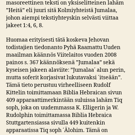
masoreettinen teksti on yksiselitteinen lahäm
”Heitä” eli juuri sitä Kolmiyhteistä Jumalaa,
johon aiempi tekstiyhteyskin selvästi viittaa
jakeet 1:4, 6, 8.
Huomaa erityisesti tätä koskeva Jehovan
todistajien tiedonanto Pyhä Raamattu Uuden
maailman käännös Viitelaitos vuoden 2008
painos s. 367 käännöksenä ”Jumalaa” sekä
kyseisen jakeen alaviite: ”Jumalaa´ alun perin,
mutta soferit korjasivat lukutavaksi ´itseään”.
Tämä tieto perustuu virheelliseen Rudolf
Kittelin toimittamaan Biblia Hebraican sivun
409 apparaattimerkintään suluissa lahäm Tiq
soph, joka on uudemmassa K. Elligerin ja W.
Rudolphin toimittamassa Biblia Hebraica
Stuttgartensiassa sivulla 449 kuitenkin
apparaatissa Tiq soph ´Älohim. Tämä on