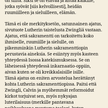
on siinä. Siksi se on elävää ja antaa kaikille,
jotka syövät [siis kelvollisesti], heidän
ruumiilleen ja sieluilleen, elämän.
Tämä ei ole merkityksetön, satunnainen ajatus,
sivutuote Lutherin taistelusta Zwingliä vastaan.
Ajatus, että sakramentti on tarkoitettu koko
ihmiselle, ruumiille ja sielulle, on
pikemminkin Lutherin sakramenttiopin
perustavia aineksia. Se esiintyy myös kasteen
yhteydessä Isossa katekismuksessa. Se on
läheisessä yhteydessä inkarnaatio-oppiin,
aivan kuten se oli kreikkalaisille isille.
Tämä ajatus on eniten arvostelua herättänyt
kohta Lutherin sakramenttiopissa. Paitsi että
Zwingli, Calvin ja myöhemmät reformoidut
kirkot torjuivat sen, myös nykyajan
luterilaisuus (merkille pantavana