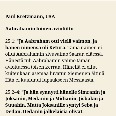
Paul Kretzmann, USA
Aabrahamin toinen avioliitto
25:1:
”
Ja Aabraham otti vielä vaimon, ja
hänen nimensä oli Ketura.
Tämä nainen ei
ollut Aabrahamin sivuvaimo Saaran eläessä.
Hänestä tuli Aabrahamin vaimo tämän
avioituessa toisen kerran. Hänellä ei ollut
kuitenkaan asemaa luvatun Siemenen äitinä.
Hän ei kuulunut lupaukseen Messiaasta.
25:2–4:
”
Ja hän synnytti hänelle Simranin ja
Joksanin, Medanin ja Midianin, Jisbakin ja
Suuahin.
Mutta Joksanille syntyi Seba ja
Dedan. Dedanin jälkeläisiä olivat: