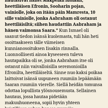
hautasivat hänet Makpelan luolaan,
heettiläisen Efronin, Sooharin pojan,
vainiolle, joka on itään päin Mamresta, 10
sille vainiolle, jonka Aabraham oli ostanut
heettiläisiltä; siihen haudattiin Aabraham ja
hänen vaimonsa Saara.”
Kun Ismael oli
saanut tiedon isänsä kuolemasta, tuli hän heti
osoittaakseen tälle viimeisen
kunnianosoituksen Iisakin rinnalla.
Luonnollisesti ainoa kyseeseen tuleva
hautapaikka oli se, jonka Aabraham itse oli
ostanut niin vaivalloisilla seremonioilla
Efronilta, heettiläiseltä. Sinne nuo kaksi poikaa
laittoivat isänsä uupuneen ruumiin lepäämään
Saaran ruumiin vierelle. Siellä heidän tomunsa
odottaa lopullista ylösnousemusta. Sellainen
hautaus, jossa hautaa pidetään
makuuhuoneena, sopii hyvin yhteen