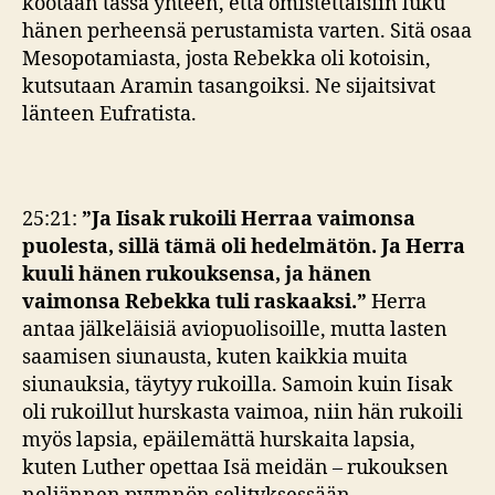
kootaan tässä yhteen, että omistettaisiin luku
hänen perheensä perustamista varten. Sitä osaa
Mesopotamiasta, josta Rebekka oli kotoisin,
kutsutaan Aramin tasangoiksi. Ne sijaitsivat
länteen Eufratista.
25:21:
”Ja Iisak rukoili Herraa vaimonsa
puolesta, sillä tämä oli hedelmätön. Ja Herra
kuuli hänen rukouksensa, ja hänen
vaimonsa Rebekka tuli raskaaksi.”
Herra
antaa jälkeläisiä aviopuolisoille, mutta lasten
saamisen siunausta, kuten kaikkia muita
siunauksia, täytyy rukoilla. Samoin kuin Iisak
oli rukoillut hurskasta vaimoa, niin hän rukoili
myös lapsia, epäilemättä hurskaita lapsia,
kuten Luther opettaa Isä meidän – rukouksen