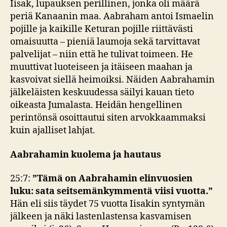
Iisak, lupauksen perillinen, jonka oli määrä
periä Kanaanin maa. Aabraham antoi Ismaelin
pojille ja kaikille Keturan pojille riittävästi
omaisuutta – pieniä laumoja sekä tarvittavat
palvelijat – niin että he tulivat toimeen. He
muuttivat luoteiseen ja itäiseen maahan ja
kasvoivat siellä heimoiksi. Näiden Aabrahamin
jälkeläisten keskuudessa säilyi kauan tieto
oikeasta Jumalasta. Heidän hengellinen
perintönsä osoittautui siten arvokkaammaksi
kuin ajalliset lahjat.
Aabrahamin kuolema ja hautaus
25:7:
”Tämä on Aabrahamin elinvuosien
luku: sata seitsemänkymmentä viisi vuotta.”
Hän eli siis täydet 75 vuotta Iisakin syntymän
jälkeen ja näki lastenlastensa kasvamisen