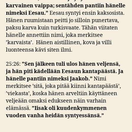
karvainen vaippa; sentähden pantiin hänelle
nimeksi Eesau.”
Eesau syntyi ensin kaksosista.
Hänen ruumistaan peitti jo silloin punertava,
paksu karva kuin turkisvaate. Tähän viitaten
hänelle annettiin nimi, joka merkitsee
’karvaista’. Hänen aistillinen, kova ja villi
luonteensa kävi siten ilmi.
25:26:
”Sen jälkeen tuli ulos hänen veljensä,
ja hän piti kädellään Eesaun kantapäästä. Ja
hänelle pantiin nimeksi Jaakob.”
Nimi
merkitsee ’sitä, joka pitää kiinni kantapäästä’,
’viekasta’, koska hänen arveltiin käyttäneen
veljeään omaksi edukseen näin varhain
elämässä.
”
Iisak oli kuudenkymmenen
vuoden vanha heidän syntyessänsä.”