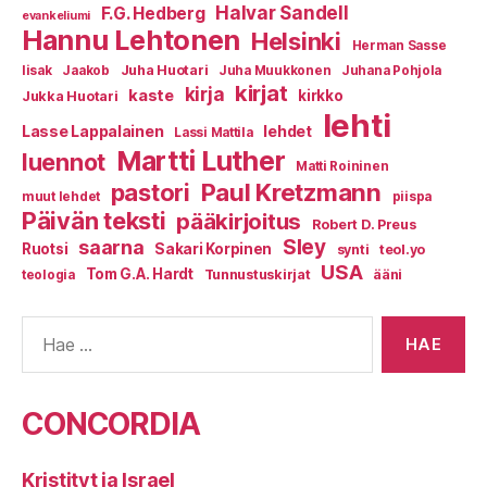
Halvar Sandell
F.G. Hedberg
evankeliumi
Hannu Lehtonen
Helsinki
Herman Sasse
Juha Huotari
Iisak
Jaakob
Juha Muukkonen
Juhana Pohjola
kirjat
kirja
kaste
kirkko
Jukka Huotari
lehti
Lasse Lappalainen
lehdet
Lassi Mattila
Martti Luther
luennot
Matti Roininen
Paul Kretzmann
pastori
muut lehdet
piispa
Päivän teksti
pääkirjoitus
Robert D. Preus
Sley
saarna
Ruotsi
Sakari Korpinen
synti
teol.yo
USA
Tom G.A. Hardt
Tunnustuskirjat
ääni
teologia
Haku:
CONCORDIA
Kristityt ja Israel