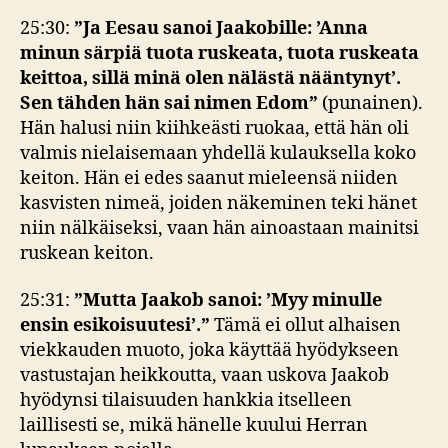
25:30:
”Ja Eesau sanoi Jaakobille: ’Anna
minun särpiä tuota ruskeata, tuota ruskeata
keittoa, sillä minä olen nälästä nääntynyt’.
Sen tähden hän sai nimen Edom”
(punainen).
Hän halusi niin kiihkeästi ruokaa, että hän oli
valmis nielaisemaan yhdellä kulauksella koko
keiton. Hän ei edes saanut mieleensä niiden
kasvisten nimeä, joiden näkeminen teki hänet
niin nälkäiseksi, vaan hän ainoastaan mainitsi
ruskean keiton.
25:31:
”Mutta Jaakob sanoi: ’Myy minulle
ensin esikoisuutesi’.”
Tämä ei ollut alhaisen
viekkauden muoto, joka käyttää hyödykseen
vastustajan heikkoutta, vaan uskova Jaakob
hyödynsi tilaisuuden hankkia itselleen
laillisesti se, mikä hänelle kuului Herran