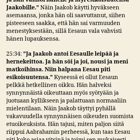
Jaakobille.”
Näin Jaakob käytti hyväkseen
asemaansa, jonka hän oli saavuttanut, siihen
pisteeseen saakka, että hän sai varmuuden
menestyksestään, sillä Eesaun vala vahvisti
hänen lupauksensa.
25:34:
”Ja Jaakob antoi Eesaulle leipää ja
hernekeittoa. Ja hän söi ja joi, nousi ja meni
matkoihinsa. Niin halpana Eesau piti
esikoisuutensa.”
Kyseessä ei ollut Eesaun
pelkkä hetkellinen oikku. Hän halveksi
synnynnäistä oikeuttaan myös syötyään ja
juotuaan kyllikseen ja palattuaan normaaliin
mielentilaan. Näin Jaakob täyttyi pyhällä
vakavuudella synnynnäisen oikeuden suomista
etuoikeuksista. Hän tajusi, miten paljon siitä
riippui Aabrahamin perheessä, kun taas Eesau
piti koko asiaa vitsinä ja toimi sen mukaisesti.