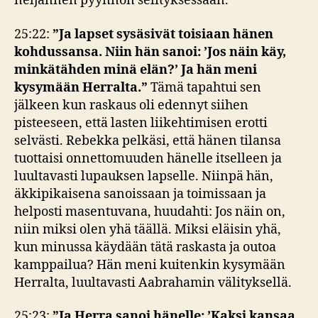
neljännen pyynnön selityksessään.
25:22:
”
Ja lapset sysäsivät toisiaan hänen
kohdussansa. Niin hän sanoi: ’Jos näin käy,
minkätähden minä elän?’ Ja hän meni
kysymään Herralta.”
Tämä tapahtui sen
jälkeen kun raskaus oli edennyt siihen
pisteeseen, että lasten liikehtimisen erotti
selvästi. Rebekka pelkäsi, että hänen tilansa
tuottaisi onnettomuuden hänelle itselleen ja
luultavasti lupauksen lapselle. Niinpä hän,
äkkipikaisena sanoissaan ja toimissaan ja
helposti masentuvana, huudahti: Jos näin on,
niin miksi olen yhä täällä. Miksi eläisin yhä,
kun minussa käydään tätä raskasta ja outoa
kamppailua? Hän meni kuitenkin kysymään
Herralta, luultavasti Aabrahamin välityksellä.
25:23:
”Ja Herra sanoi hänelle: ’Kaksi kansaa