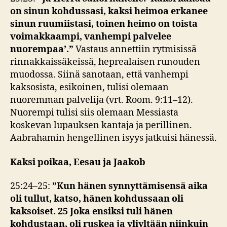
on sinun kohdussasi, kaksi heimoa erkanee
sinun ruumiistasi, toinen heimo on toista
voimakkaampi, vanhempi palvelee
nuorempaa’.”
Vastaus annettiin rytmisissä
rinnakkaissäkeissä, heprealaisen runouden
muodossa. Siinä sanotaan, että vanhempi
kaksosista, esikoinen, tulisi olemaan
nuoremman palvelija (vrt. Room. 9:11–12).
Nuorempi tulisi siis olemaan Messiasta
koskevan lupauksen kantaja ja perillinen.
Aabrahamin hengellinen isyys jatkuisi hänessä.
Kaksi poikaa, Eesau ja Jaakob
25:24–25:
”
Kun hänen synnyttämisensä aika
oli tullut, katso, hänen kohdussaan oli
kaksoiset. 25 Joka ensiksi tuli hänen
kohdustaan, oli ruskea ja yliyltään niinkuin