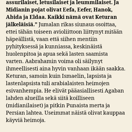
assurilaiset, letusilaiset ja leummilaiset
. Ja
Midianin pojat olivat Eefa, Eefer, Hanok,
Abida ja Eldaa.
Kaikki nämä ovat Keturan
jälkeläisiä.”
Jumalan rikas siunaus osoittaa,
ettei tähän toiseen avioliittoon liittynyt mitään
häpeällistä, vaan että siihen mentiin
pyhityksessä ja kunniassa, keskinäistä
huolenpitoa ja apua sekä lasten saamista
varten. Aabrahamin voima oli säilynyt
ihmeellisesti aina hyvin vanhaan ikään saakka.
Keturan, samoin kuin Ismaelin, lapsista ja
lastenlapsista tuli arabialaisten heimojen
esivanhempia. He elivät pääasiallisesti Agaban
lahden alueilla sekä siitä koilliseen
(midianilaiset) ja pitkin Punaista merta ja
Persian lahtea. Useimmat näistä olivat kauppaa
käyviä heimoja.