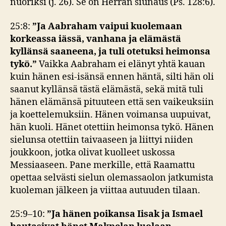
nuoriksi (j. 26). Se on Herran siunaus (Ps. 128:6).
25:8:
”Ja Aabraham vaipui kuolemaan
korkeassa iässä, vanhana ja elämästä
kyllänsä saaneena, ja tuli otetuksi heimonsa
tykö.”
Vaikka Aabraham ei elänyt yhtä kauan
kuin hänen esi-isänsä ennen häntä, silti hän oli
saanut kyllänsä tästä elämästä, sekä mitä tuli
hänen elämänsä pituuteen että sen vaikeuksiin
ja koettelemuksiin. Hänen voimansa uupuivat,
hän kuoli. Hänet otettiin heimonsa tykö. Hänen
sielunsa otettiin taivaaseen ja liittyi niiden
joukkoon, jotka olivat kuolleet uskossa
Messiaaseen. Pane merkille, että Raamattu
opettaa selvästi sielun olemassaolon jatkumista
kuoleman jälkeen ja viittaa autuuden tilaan.
25:9–10:
”
Ja hänen poikansa Iisak ja Ismael