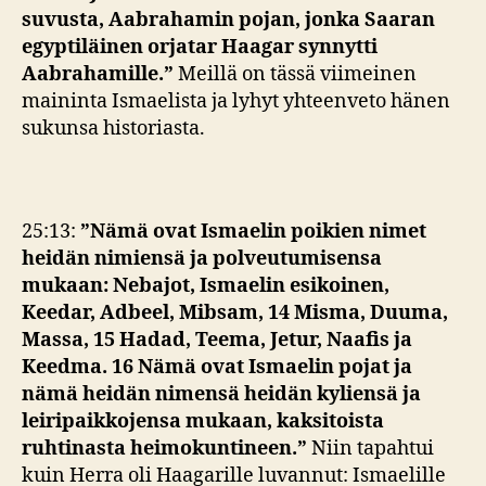
suvusta, Aabrahamin pojan, jonka Saaran
egyptiläinen orjatar Haagar synnytti
Aabrahamille.
”
Meillä on tässä viimeinen
maininta Ismaelista ja lyhyt yhteenveto hänen
sukunsa historiasta.
25:13:
”Nämä ovat Ismaelin poikien nimet
heidän nimiensä ja polveutumisensa
mukaan: Nebajot, Ismaelin esikoinen,
Keedar, Adbeel, Mibsam, 14 Misma, Duuma,
Massa, 15 Hadad, Teema, Jetur, Naafis ja
Keedma. 16 Nämä ovat Ismaelin pojat ja
nämä heidän nimensä heidän kyliensä ja
leiripaikkojensa mukaan, kaksitoista
ruhtinasta heimokuntineen.”
Niin tapahtui
kuin Herra oli Haagarille luvannut: Ismaelille