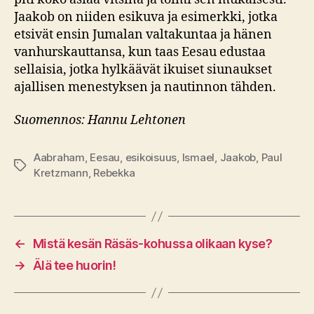
Jaakob on niiden esikuva ja esimerkki, jotka
etsivät ensin Jumalan valtakuntaa ja hänen
vanhurskauttansa, kun taas Eesau edustaa
sellaisia, jotka hylkäävät ikuiset siunaukset
ajallisen menestyksen ja nautinnon tähden.
Suomennos: Hannu Lehtonen
Aabraham
,
Eesau
,
esikoisuus
,
Ismael
,
Jaakob
,
Paul
Avainsanat
Kretzmann
,
Rebekka
←
Mistä kesän Räsäs-kohussa olikaan kyse?
→
Älä tee huorin!