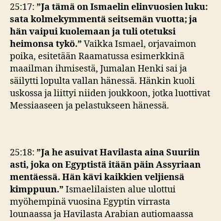
25:17:
”
Ja tämä on Ismaelin elinvuosien luku:
sata kolmekymmentä seitsemän vuotta; ja
hän vaipui kuolemaan ja tuli otetuksi
heimonsa tykö.”
Vaikka Ismael, orjavaimon
poika, esitetään Raamatussa esimerkkinä
maailman ihmisestä, Jumalan Henki sai ja
säilytti lopulta vallan hänessä. Hänkin kuoli
uskossa ja liittyi niiden joukkoon, jotka luottivat
Messiaaseen ja pelastukseen hänessä.
25:18:
”
Ja he asuivat Havilasta aina Suuriin
asti, joka on Egyptistä itään päin Assyriaan
mentäessä. Hän kävi kaikkien veljiensä
kimppuun.
”
Ismaelilaisten alue ulottui
myöhempinä vuosina Egyptin virrasta
lounaassa ja Havilasta Arabian autiomaassa