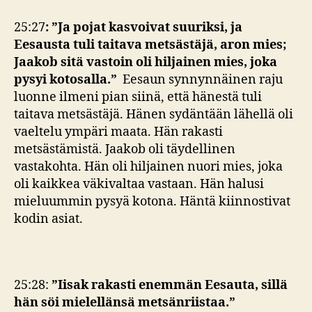
25:27
:
”Ja pojat kasvoivat suuriksi, ja
Eesausta tuli taitava metsästäjä, aron mies;
Jaakob sitä vastoin oli hiljainen mies, joka
pysyi kotosalla.”
Eesaun synnynnäinen raju
luonne ilmeni pian siinä, että hänestä tuli
taitava metsästäjä. Hänen sydäntään lähellä oli
vaeltelu ympäri maata. Hän rakasti
metsästämistä. Jaakob oli täydellinen
vastakohta. Hän oli hiljainen nuori mies, joka
oli kaikkea väkivaltaa vastaan. Hän halusi
mieluummin pysyä kotona. Häntä kiinnostivat
kodin asiat.
25:28:
”Iisak rakasti enemmän Eesauta, sillä
hän söi mielellänsä metsänriistaa.”