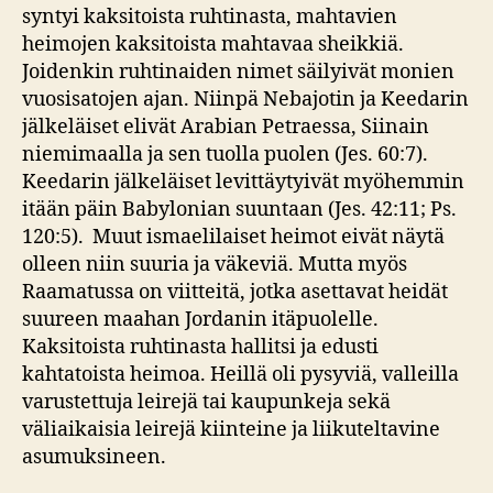
syntyi kaksitoista ruhtinasta, mahtavien
heimojen kaksitoista mahtavaa sheikkiä.
Joidenkin ruhtinaiden nimet säilyivät monien
vuosisatojen ajan. Niinpä Nebajotin ja Keedarin
jälkeläiset elivät Arabian Petraessa, Siinain
niemimaalla ja sen tuolla puolen (Jes. 60:7).
Keedarin jälkeläiset levittäytyivät myöhemmin
itään päin Babylonian suuntaan (Jes. 42:11; Ps.
120:5). Muut ismaelilaiset heimot eivät näytä
olleen niin suuria ja väkeviä. Mutta myös
Raamatussa on viitteitä, jotka asettavat heidät
suureen maahan Jordanin itäpuolelle.
Kaksitoista ruhtinasta hallitsi ja edusti
kahtatoista heimoa. Heillä oli pysyviä, valleilla
varustettuja leirejä tai kaupunkeja sekä
väliaikaisia leirejä kiinteine ja liikuteltavine
asumuksineen.