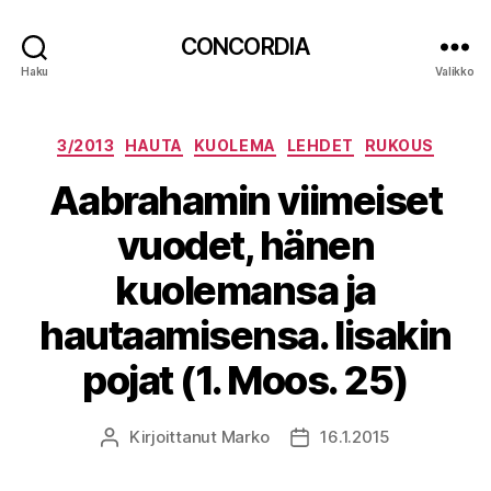
CONCORDIA
Haku
Valikko
Kategoriat
3/2013
HAUTA
KUOLEMA
LEHDET
RUKOUS
Aabrahamin viimeiset
vuodet, hänen
kuolemansa ja
hautaamisensa. Iisakin
pojat (1. Moos. 25)
Kirjoittanut
Marko
16.1.2015
Kirjoittaja
Julkaisupäivämäärä