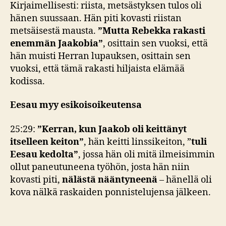
Kirjaimellisesti: riista, metsästyksen tulos oli
hänen suussaan. Hän piti kovasti riistan
metsäisestä mausta.
”Mutta Rebekka rakasti
enemmän Jaakobia”
, osittain sen vuoksi, että
hän muisti Herran lupauksen, osittain sen
vuoksi, että tämä rakasti hiljaista elämää
kodissa.
Eesau myy esikoisoikeutensa
25:29:
”Kerran, kun Jaakob oli keittänyt
itselleen keiton”
, hän keitti linssikeiton, ”
tuli
Eesau kedolta”
, jossa hän oli mitä ilmeisimmin
ollut paneutuneena työhön, josta hän niin
kovasti piti,
nälästä nääntyneenä
– hänellä oli
kova nälkä raskaiden ponnistelujensa jälkeen.