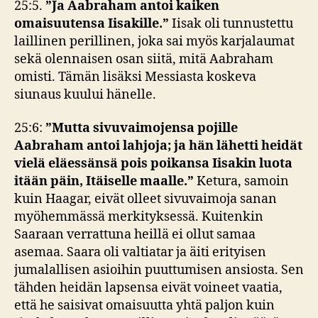
25:5.
”
Ja Aabraham antoi kaiken
omaisuutensa Iisakille.
”
Iisak oli tunnustettu
laillinen perillinen, joka sai myös karjalaumat
sekä olennaisen osan siitä, mitä Aabraham
omisti. Tämän lisäksi Messiasta koskeva
siunaus kuului hänelle.
25:6:
”
Mutta sivuvaimojensa pojille
Aabraham antoi lahjoja; ja hän lähetti heidät
vielä eläessänsä pois poikansa Iisakin luota
itään päin, Itäiselle maalle.”
Ketura, samoin
kuin Haagar, eivät olleet sivuvaimoja sanan
myöhemmässä merkityksessä. Kuitenkin
Saaraan verrattuna heillä ei ollut samaa
asemaa. Saara oli valtiatar ja äiti erityisen
jumalallisen asioihin puuttumisen ansiosta. Sen
tähden heidän lapsensa eivät voineet vaatia,
että he saisivat omaisuutta yhtä paljon kuin