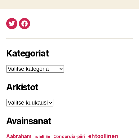
Twitteristä
Facebookista
Kategoriat
Kategoriat
Arkistot
Arkistot
Avainsanat
ehtoollinen
Aabraham
Concordia-piiri
avioliitto