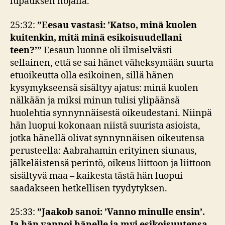
lupauksen nojalla.
25:32:
”Eesau vastasi: ’Katso, minä kuolen
kuitenkin, mitä minä esikoisuudellani
teen?’”
Eesaun luonne oli ilmiselvästi
sellainen, että se sai hänet väheksymään suurta
etuoikeutta olla esikoinen, sillä hänen
kysymykseensä sisältyy ajatus: minä kuolen
nälkään ja miksi minun tulisi ylipäänsä
huolehtia synnynnäisestä oikeudestani. Niinpä
hän luopui kokonaan niistä suurista asioista,
jotka hänellä olivat synnynnäisen oikeutensa
perusteella: Aabrahamin erityinen siunaus,
jälkeläistensä perintö, oikeus liittoon ja liittoon
sisältyvä maa – kaikesta tästä hän luopui
saadakseen hetkellisen tyydytyksen.
25:33:
”Jaakob sanoi: ’Vanno minulle ensin’.
Ja hän vannoi hänelle ja myi esikoisuutensa