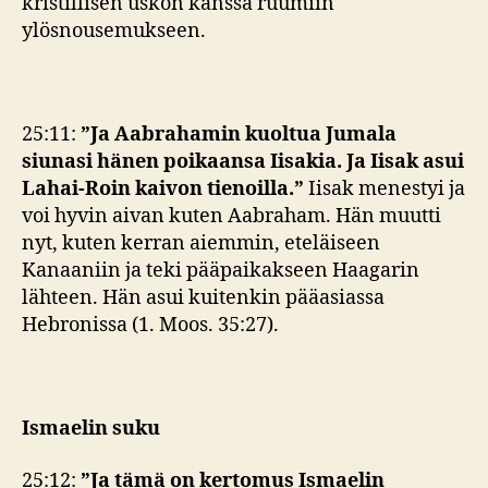
kristillisen uskon kanssa ruumiin
ylösnousemukseen.
25:11:
”Ja Aabrahamin kuoltua Jumala
siunasi hänen poikaansa Iisakia. Ja Iisak asui
Lahai-Roin kaivon tienoilla.”
Iisak menestyi ja
voi hyvin aivan kuten Aabraham. Hän muutti
nyt, kuten kerran aiemmin, eteläiseen
Kanaaniin ja teki pääpaikakseen Haagarin
lähteen. Hän asui kuitenkin pääasiassa
Hebronissa (1. Moos. 35:27).
Ismaelin suku
25:12:
”
Ja tämä on kertomus Ismaelin