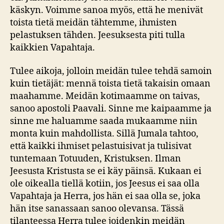
käskyn. Voimme sanoa myös, että he menivät
toista tietä meidän tähtemme, ihmisten
pelastuksen tähden. Jeesuksesta piti tulla
kaikkien Vapahtaja.
Tulee aikoja, jolloin meidän tulee tehdä samoin
kuin tietäjät: mennä toista tietä takaisin omaan
maahamme. Meidän kotimaamme on taivas,
sanoo apostoli Paavali. Sinne me kaipaamme ja
sinne me haluamme saada mukaamme niin
monta kuin mahdollista. Sillä Jumala tahtoo,
että kaikki ihmiset pelastuisivat ja tulisivat
tuntemaan Totuuden, Kristuksen. Ilman
Jeesusta Kristusta se ei käy päinsä. Kukaan ei
ole oikealla tiellä kotiin, jos Jeesus ei saa olla
Vapahtaja ja Herra, jos hän ei saa olla se, joka
hän itse sanassaan sanoo olevansa. Tässä
tilanteessa Herra tulee joidenkin meidän