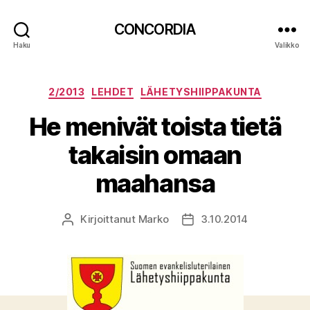
CONCORDIA
Haku
Valikko
Kategoriat
2/2013
LEHDET
LÄHETYSHIIPPAKUNTA
He menivät toista tietä
takaisin omaan
maahansa
Kirjoittanut
Marko
3.10.2014
Kirjoittaja
Julkaisupäivämäärä