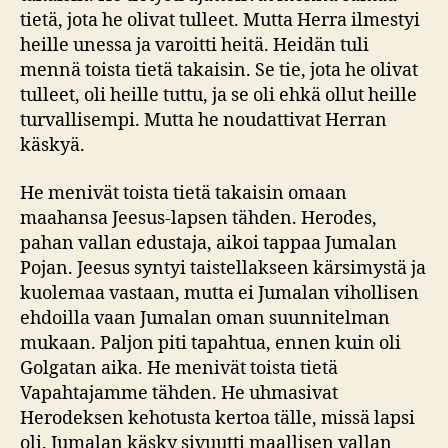
tietä, jota he olivat tulleet. Mutta Herra ilmestyi
heille unessa ja varoitti heitä. Heidän tuli
mennä toista tietä takaisin. Se tie, jota he olivat
tulleet, oli heille tuttu, ja se oli ehkä ollut heille
turvallisempi. Mutta he noudattivat Herran
käskyä.
He menivät toista tietä takaisin omaan
maahansa Jeesus-lapsen tähden. Herodes,
pahan vallan edustaja, aikoi tappaa Jumalan
Pojan. Jeesus syntyi taistellakseen kärsimystä ja
kuolemaa vastaan, mutta ei Jumalan vihollisen
ehdoilla vaan Jumalan oman suunnitelman
mukaan. Paljon piti tapahtua, ennen kuin oli
Golgatan aika. He menivät toista tietä
Vapahtajamme tähden. He uhmasivat
Herodeksen kehotusta kertoa tälle, missä lapsi
oli. Jumalan käsky sivuutti maallisen vallan