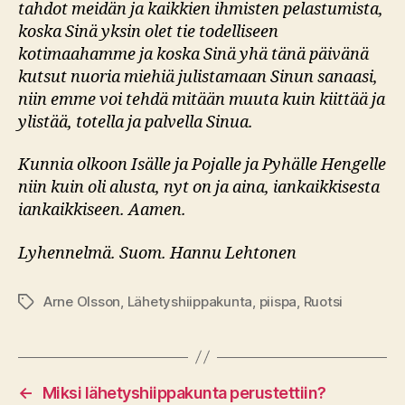
tahdot meidän ja kaikkien ihmisten pelastumista,
koska Sinä yksin olet tie todelliseen
kotimaahamme ja koska Sinä yhä tänä päivänä
kutsut nuoria miehiä julistamaan Sinun sanaasi,
niin emme voi tehdä mitään muuta kuin kiittää ja
ylistää, totella ja palvella Sinua.
Kunnia olkoon Isälle ja Pojalle ja Pyhälle Hengelle
niin kuin oli alusta, nyt on ja aina, iankaikkisesta
iankaikkiseen. Aamen.
Lyhennelmä. Suom. Hannu Lehtonen
Arne Olsson
,
Lähetyshiippakunta
,
piispa
,
Ruotsi
Avainsanat
←
Miksi lähetyshiippakunta perustettiin?