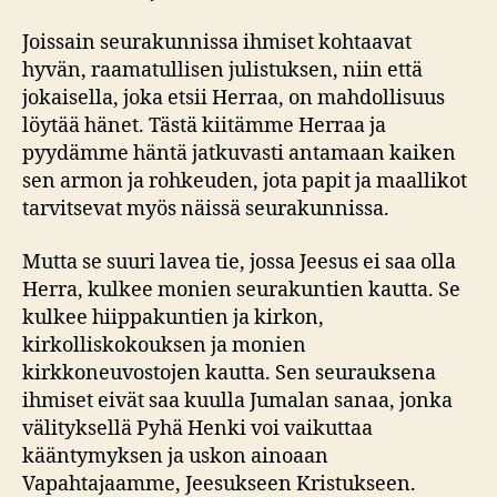
Joissain seurakunnissa ihmiset kohtaavat
hyvän, raamatullisen julistuksen, niin että
jokaisella, joka etsii Herraa, on mahdollisuus
löytää hänet. Tästä kiitämme Herraa ja
pyydämme häntä jatkuvasti antamaan kaiken
sen armon ja rohkeuden, jota papit ja maallikot
tarvitsevat myös näissä seurakunnissa.
Mutta se suuri lavea tie, jossa Jeesus ei saa olla
Herra, kulkee monien seurakuntien kautta. Se
kulkee hiippakuntien ja kirkon,
kirkolliskokouksen ja monien
kirkkoneuvostojen kautta. Sen seurauksena
ihmiset eivät saa kuulla Jumalan sanaa, jonka
välityksellä Pyhä Henki voi vaikuttaa
kääntymyksen ja uskon ainoaan
Vapahtajaamme, Jeesukseen Kristukseen.