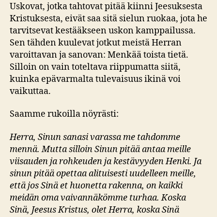
Uskovat, jotka tahtovat pitää kiinni Jeesuksesta
Kristuksesta, eivät saa sitä sielun ruokaa, jota he
tarvitsevat kestääkseen uskon kamppailussa.
Sen tähden kuulevat jotkut meistä Herran
varoittavan ja sanovan: Menkää toista tietä.
Silloin on vain toteltava riippumatta siitä,
kuinka epävarmalta tulevaisuus ikinä voi
vaikuttaa.
Saamme rukoilla nöyrästi:
Herra, Sinun sanasi varassa me tahdomme
mennä. Mutta silloin Sinun pitää antaa meille
viisauden ja rohkeuden ja kestävyyden Henki. Ja
sinun pitää opettaa alituisesti uudelleen meille,
että jos Sinä et huonetta rakenna, on kaikki
meidän oma vaivannäkömme turhaa. Koska
Sinä, Jeesus Kristus, olet Herra, koska Sinä