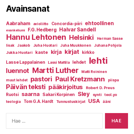
Avainsanat
ehtoollinen
Aabraham
Concordia-piiri
avioliitto
Halvar Sandell
F.G. Hedberg
evankeliumi
Hannu Lehtonen
Helsinki
Herman Sasse
Juha Huotari
Iisak
Jaakob
Juha Muukkonen
Juhana Pohjola
kirjat
kirja
kaste
kirkko
Jukka Huotari
lehti
Lasse Lappalainen
lehdet
Lassi Mattila
Martti Luther
luennot
Matti Roininen
Paul Kretzmann
pastori
muut lehdet
piispa
Päivän teksti
pääkirjoitus
Robert D. Preus
Sley
saarna
Ruotsi
Sakari Korpinen
synti
teol.yo
USA
Tom G.A. Hardt
Tunnustuskirjat
ääni
teologia
Haku: