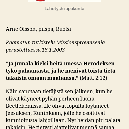
Lähetyshiippakunta
Arne Olsson, piispa, Ruotsi
Raamatun tutkistelu Missionsprovinsenia
perustettaessa 18.1.2003
”Ja Jumala kielsi heitä unessa Herodeksen
tykö palaamasta, ja he menivät toista tietä
takaisin omaan maahansa.”
(Matt. 2:12)
Näin sanotaan tietäjistä sen jälkeen, kun he
olivat käyneet pyhän perheen luona
Beetlehemissä. He olivat lopulta löytäneet
Jeesuksen, Kuninkaan, jolle he osoittivat
kunnioitusta lahjoillaan. Nyt heidän piti palata
takaisin. He tietysti ajattelivat mennä samaa