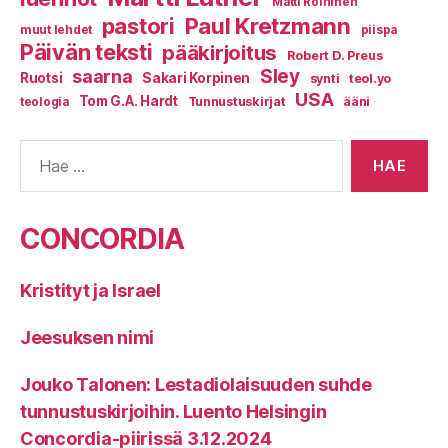
Matti Roininen
Paul Kretzmann
pastori
muut lehdet
piispa
Päivän teksti
pääkirjoitus
Robert D. Preus
Sley
saarna
Ruotsi
Sakari Korpinen
synti
teol.yo
USA
Tom G.A. Hardt
Tunnustuskirjat
ääni
teologia
Haku:
CONCORDIA
Kristityt ja Israel
Jeesuksen nimi
Jouko Talonen: Lestadiolaisuuden suhde
tunnustuskirjoihin. Luento Helsingin
Concordia-piirissä 3.12.2024