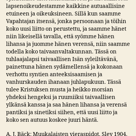
lapsenoikeudestamme kaikkine autuaallisine
etuineen ja oikeuksineen. Sillä kun saamme
Vapahtajan itsensä, jonka persoonaan ja töihin
koko uusi liitto on perustettu, ja saamme hänet
niin likeisellä tavalla, että syömme hänen
lihansa ja juomme hänen verensä, niin saamme
todella koko taivaanvaltakunnan. Tässä on
tuhlaajalapsi taivaallisen Isän syleiltävänä,
painettuna hänen sydämellensä ja kokonaan
verhottu syntien anteeksisaamisen ja
vanhurskauden ihanaan juhlapukuun. Tässä
tulee Kristuksen musta ja heikko morsian
yhdeksi hengeksi ja ruumiiksi taivaallisen
ylkänsä kanssa ja saa hänen lihansa ja verensä
pantiksi ja sinetiksi siihen, että uusi liitto ja
koko sen autuus koskee juuri häntä.
A. J. Bäck: Muukalaisten vieraspidot, Sley 1904.