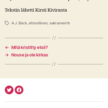
Tekstin lähetti Kirsti Kiviranta
A.J. Bäck
,
ehtoollinen
,
sakramentti
Avainsanat
←
Mitä kristitty etsii?
→
Nouse ja ole kirkas
Twitteristä
Facebookista