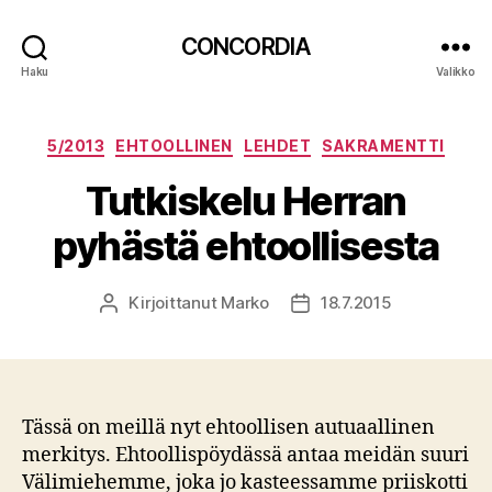
CONCORDIA
Haku
Valikko
Kategoriat
5/2013
EHTOOLLINEN
LEHDET
SAKRAMENTTI
Tutkiskelu Herran
pyhästä ehtoollisesta
Kirjoittanut
Marko
18.7.2015
Kirjoittaja
Julkaisupäivämäärä
Tässä on meillä nyt ehtoollisen autuaallinen
merkitys. Ehtoollispöydässä antaa meidän suuri
Välimiehemme, joka jo kasteessamme priiskotti