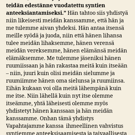
teidän edestänne vuodatettu syntien
anteeksiantamiseksi.”
Hän tahtoo siis yhdistyä
niin likeisesti meidän kanssamme, että hän ja
me tulemme aivan yhdeksi. Hän antaa itsensä
meille syödä ja juoda, niin että hänen lihansa
tulee meidän lihaksemme, hänen verensä
meidän vereksemme, hänen elämänsä meidän
elämäksemme. Me tulemme jäseniksi hänen
ruumiissaan ja hän rakastaa meitä kuin itseään
– niin, juuri kuin olisi meidän sielumme ja
ruumiimme hänen oma sielunsa ja ruumiinsa.
Eihän kukaan voi olla meitä lähempänä kuin
me itse. Niin lähellä kuin nyt itse olemme
itseämme, yhtä läheisesti olemme myös
yhdistetyt hänen kanssaan ja hän meidän
kanssamme. Onhan tämä yhdistys
Vapahtajamme kanssa ihmeellinen vahvistus
syntiemme anteeksisaamisesta ja taivaallisesta