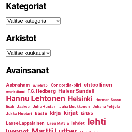
Kategoriat
Kategoriat
Arkistot
Arkistot
Avainsanat
ehtoollinen
Aabraham
Concordia-piiri
avioliitto
Halvar Sandell
F.G. Hedberg
evankeliumi
Hannu Lehtonen
Helsinki
Herman Sasse
Juha Huotari
Iisak
Jaakob
Juha Muukkonen
Juhana Pohjola
kirjat
kirja
kaste
kirkko
Jukka Huotari
lehti
Lasse Lappalainen
lehdet
Lassi Mattila
Martti Luther
luennot