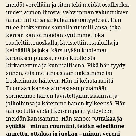
meidät verellään ja siten teki meidät osalliseksi
uuden armon liitosta, vahvimman vakuutuksen
tämän liittonsa järkähtämättömyydestä. Hän
tulee luoksemme samalla ruumiillansa, joka
kerran kantoi meidän syntimme, joka
raadeltiin ruoskalla, lävistettiin nauloilla ja
keihäällä ja joka, kärsittyään kuoleman
kirouksen puussa, nousi kuolleista
kirkastettuna ja kunniallisena. Eikä hän tyydy
siihen, että me ainoastaan näkisimme tai
koskisimme häneen. Hän ei kehota meitä
Tuomaan kanssa ainoastaan pistämään
sormemme hänen lävistettyihin käsiinsä ja
jalkoihinsa ja kätemme hänen kylkeensä. Hän
tahtoo tulla vielä likeisempään yhteyteen
meidän kanssamme. Hän sanoo:
”Ottakaa ja
syökää – minun ruumiini, teidän edestänne
annettu, ottakaa ja juokaa – minun vereni