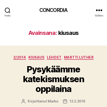
CONCORDIA
Haku
Valikko
Avainsana:
kiusaus
Kategoriat
2/2014
KIUSAUS
LEHDET
MARTTI LUTHER
Pysykäämme
katekismuksen
oppilaina
Kirjoittanut
Marko
12.2.2016
Kirjoittaja
Julkaisupäivämäärä