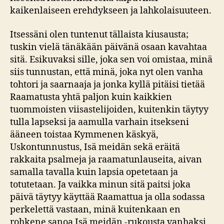
kaikenlaiseen erehdykseen ja lahkolaisuuteen.
Itsessäni olen tuntenut tällaista kiusausta;
tuskin vielä tänäkään päivänä osaan kavahtaa
sitä. Esikuvaksi sille, joka sen voi omistaa, minä
siis tunnustan, että minä, joka nyt olen vanha
tohtori ja saarnaaja ja jonka kyllä pitäisi tietää
Raamatusta yhtä paljon kuin kaikkien
tuommoisten viisastelijoiden, kuitenkin täytyy
tulla lapseksi ja aamulla varhain itsekseni
ääneen toistaa Kymmenen käskyä,
Uskontunnustus, Isä meidän sekä eräitä
rakkaita psalmeja ja raamatunlauseita, aivan
samalla tavalla kuin lapsia opetetaan ja
totutetaan. Ja vaikka minun sitä paitsi joka
päivä täytyy käyttää Raamattua ja olla sodassa
perkelettä vastaan, minä kuitenkaan en
rohkene sanoa Isä meidän -rukousta vanhaksi