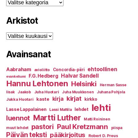
Kategoriat
Arkistot
Arkistot
Avainsanat
ehtoollinen
Aabraham
Concordia-piiri
avioliitto
Halvar Sandell
F.G. Hedberg
evankeliumi
Hannu Lehtonen
Helsinki
Herman Sasse
Juha Huotari
Iisak
Jaakob
Juha Muukkonen
Juhana Pohjola
kirjat
kirja
kaste
kirkko
Jukka Huotari
lehti
Lasse Lappalainen
lehdet
Lassi Mattila
Martti Luther
luennot
Matti Roininen
Paul Kretzmann
pastori
muut lehdet
piispa
Päivän teksti
pääkirjoitus
Robert D. Preus