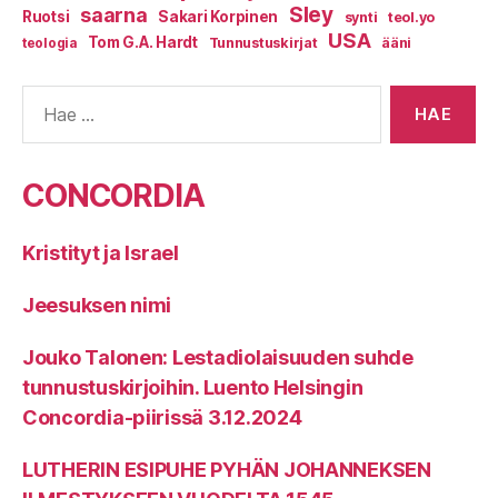
Sley
saarna
Ruotsi
Sakari Korpinen
synti
teol.yo
USA
Tom G.A. Hardt
Tunnustuskirjat
ääni
teologia
Haku:
CONCORDIA
Kristityt ja Israel
Jeesuksen nimi
Jouko Talonen: Lestadiolaisuuden suhde
tunnustuskirjoihin. Luento Helsingin
Concordia-piirissä 3.12.2024
LUTHERIN ESIPUHE PYHÄN JOHANNEKSEN