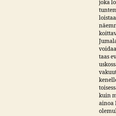
joka l
tuntem
loista
näemm
koitta
Jumala
voidaa
taas e
uskoss
vakuut
kenell
toises
kuin m
ainoa 
olemuk