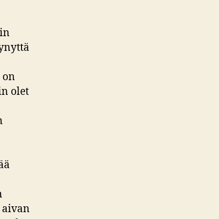
in
tynyttä
ä on
in olet
n
sää
n
a aivan