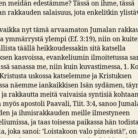
en meidän edestämme? Tässä on ihme, tässä
n rakkauden salaisuus, jota enkelitkin ylistä
vaikka nyt tämä arvaamaton Jumalan rakka
a ymmärrystä ylempi (Ef. 3:19), niin on kuit
llista täällä heikkoudessakin sitä katsella
ksen kasvoissa, evankeliumin ilmoitetussa sa
tässä sanassa me, niin kuin kuvastimessa, 1. Ko
 Kristusta uskossa katselemme ja Kristuksen
ssa näemme iankaikkisen Isän sydämen, täy
ja rakkautta meitä vaivaisia syntisiä kohtaan
 myös apostoli Paavali, Tiit. 3:4, sanoo Juma
en ja ihmisrakkauden meille ilmestyneen
liumissa, ja taas toisessa paikassa hän todist
a, joka sanoi: ’Loistakoon valo pimeästä!’, on 