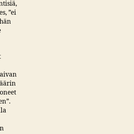
tisiä,
s, ”ei
 hän
e
t
 aivan
väärin
koneet
en”.
ala
an