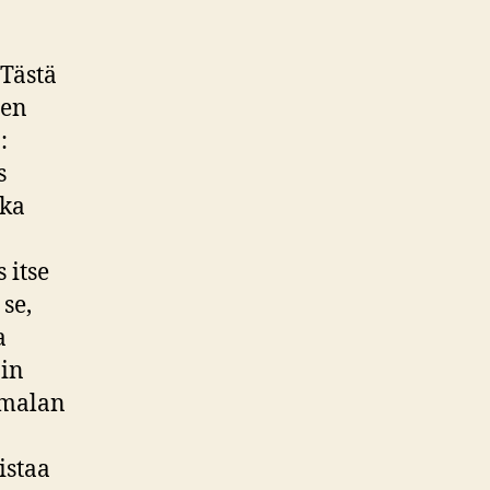
 Tästä
sen
:
s
tka
 itse
se,
a
oin
Jumalan
istaa