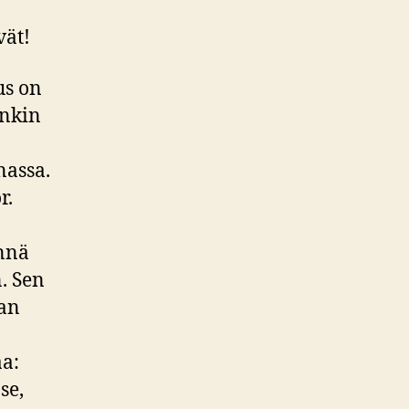
vät!
us on
enkin
nassa.
r.
nnä
. Sen
lan
aa:
se,