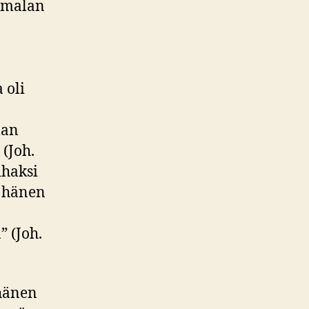
Jumalan
 oli
lan
 (Joh.
ihaksi
e hänen
” (Joh.
 hänen