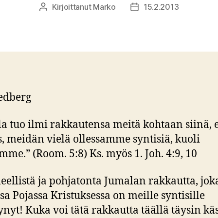
Kirjoittanut
Marko
15.2.2013
Kirjoittaja
Julkaisupäivämäärä
Hedberg
a tuo ilmi rakkautensa meitä kohtaan siinä, e
s, meidän vielä ollessamme syntisiä, kuoli
mme.” (Room. 5:8) Ks. myös 1. Joh. 4:9, 10
eellistä ja pohjatonta Jumalan rakkautta, jok
sa Pojassa Kristuksessa on meille syntisille
ynyt! Kuka voi tätä rakkautta täällä täysin käs