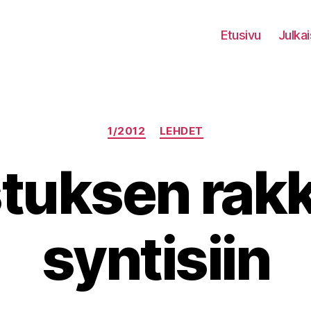
Etusivu
Julkai
Kategoriat
1/2012
LEHDET
stuksen rak
syntisiin