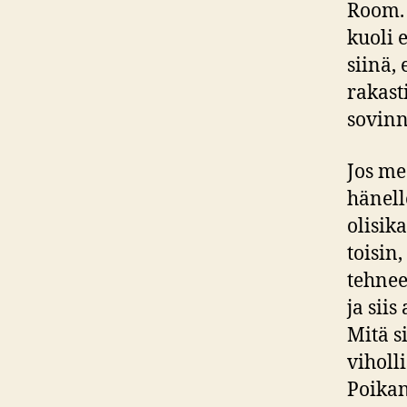
Room. 
kuoli 
siinä,
rakast
sovinno
Jos me
hänell
olisik
toisin
tehnee
ja sii
Mitä s
viholl
Poikan