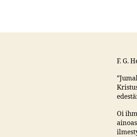
F. G. 
”Jumal
Kristu
edestä
Oi ihm
ainoas
ilmest