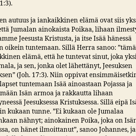
1:3).
en autuus ja iankaikkinen elämä ovat siis yks
 että Jumalan ainokaista Poikaa, lihaan ilmes
mme Jeesusta Kristusta, ja itse Isää hänessä
n oikein tuntemaan. Sillä Herra sanoo: ”täm
kkinen elämä, että he tuntevat sinut, joka yks
umala, ja sen, jonka olet lähettänyt, Jeesuksen
ksen” (Joh. 17:3). Niin oppivat ensimmäisetki
lapset tuntemaan Isää ainoastaan Pojassa ja
ämään Isän armoa ja rakkautta lihaan
yneessä Jeesuksessa Kristuksessa. Sillä eipä I
n kukaan tunne. ”Ei kukaan ole Jumalaa
nkaan nähnyt; ainokainen Poika, joka on Isä
sa, on hänet ilmoittanut”, sanoo Johannes, j