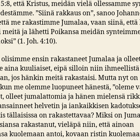
5:8, että Kristus, meidän vielä ollessamme syn
edestämme. ”Siinä rakkaus on”, sanoo Johanne
 että me rakastimme Jumalaa, vaan siinä, että
i meitä ja lähetti Poikansa meidän synteimm
ksi” (1. Joh. 4:10).
 olisimme ensin rakastaneet Jumalaa ja ollee
e aina kuuliaiset, eipä silloin niin ihmeellistä
aan, jos hänkin meitä rakastaisi. Mutta nyt on
, kun me olemme luopuneet hänestä, ”oleme 
t, olleet jumalattomia ja hänen mielensä rik
s ansainneet helvetin ja iankaikkisen kadotuks
iis tällaisissa on rakastettavaa? Miksi on Jum
isiansa rakastanut, vieläpä niin, että ainoan
sa kuolemaan antoi, kovaan ristin kuolema