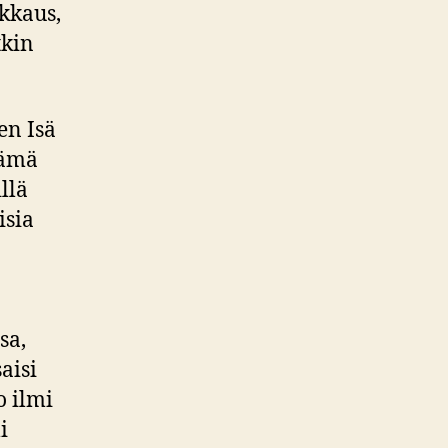
kkaus,
tkin
en Isä
tämä
llä
isia
sa,
aisi
o ilmi
i