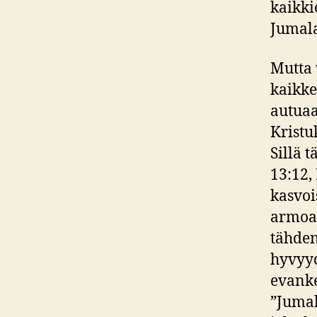
kaikki
Jumala
Mutta 
kaikke
autuaa
Kristu
Sillä 
13:12,
kasvoi
armoa 
tähden
hyvyyd
evanke
”Jumal