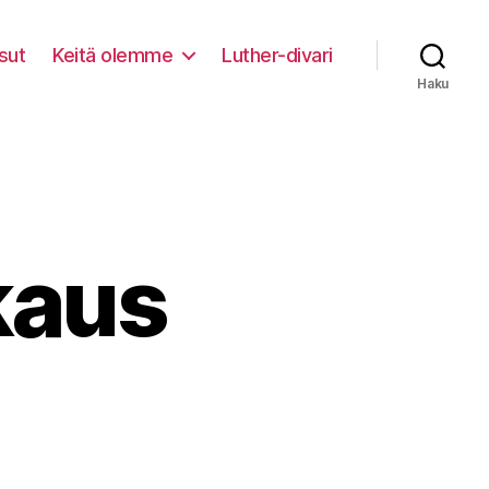
sut
Keitä olemme
Luther-divari
Haku
kaus