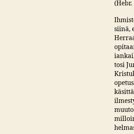
(Hebr. 
Ihmist
siinä,
Herraa
opitaa
iankai
tosi J
Kristu
opetus
käsitt
ilmest
muutoi
milloi
helmas