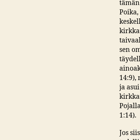
tämän 
Poika,
keskell
kirkka
taivaa
sen om
täydel
ainoak
14:9),
ja asu
kirkka
Pojalla
1:14).
Jos si