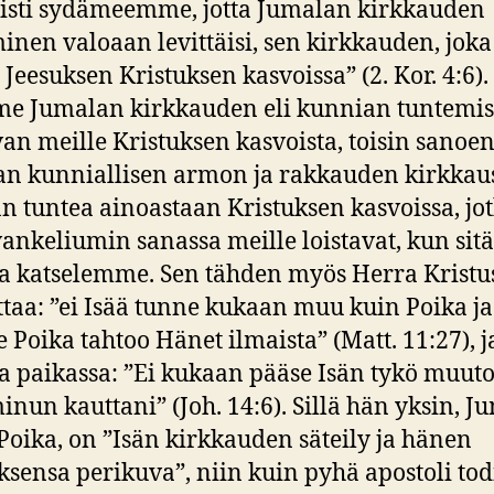
oisti sydämeemme, jotta Jumalan kirkkauden
inen valoaan levittäisi, sen kirkkauden, joka
a Jeesuksen Kristuksen kasvoissa” (2. Kor. 4:6).
e Jumalan kirkkauden eli kunnian tuntemi
van meille Kristuksen kasvoista, toisin sanoen
n kunniallisen armon ja rakkauden kirkkau
n tuntea ainoastaan Kristuksen kasvoissa, jo
vankeliumin sanassa meille loistavat, kun sitä
a katselemme. Sen tähden myös Herra Kristus
taa: ”ei Isää tunne kukaan muu kuin Poika ja 
e Poika tahtoo Hänet ilmaista” (Matt. 11:27), j
sa paikassa: ”Ei kukaan pääse Isän tykö muut
inun kauttani” (Joh. 14:6). Sillä hän yksin, 
Poika, on ”Isän kirkkauden säteily ja hänen
sensa perikuva”, niin kuin pyhä apostoli tod