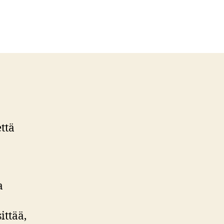
ttä
a
ittää,