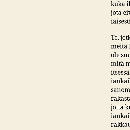
kuka i
jota ei
iäisest
Te, jo
meitä 
ole su
mitä m
itsess
iankai
sanoma
rakast
jotta 
iankai
rakkau