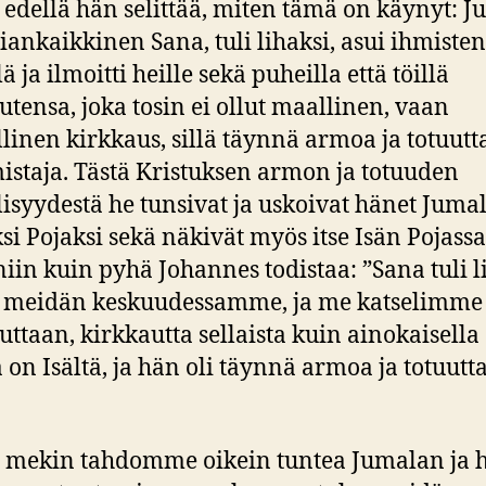
edellä hän selittää, miten tämä on käynyt: 
 iankaikkinen Sana, tuli lihaksi, asui ihmisten
ä ja ilmoitti heille sekä puheilla että töillä
utensa, joka tosin ei ollut maallinen, vaan
llinen kirkkaus, sillä täynnä armoa ja totuutta
istaja. Tästä Kristuksen armon ja totuuden
lisyydestä he tunsivat ja uskoivat hänet Juma
si Pojaksi sekä näkivät myös itse Isän Pojassa
 niin kuin pyhä Johannes todistaa: ”Sana tuli l
i meidän keskuudessamme, ja me katselimm
uttaan, kirkkautta sellaista kuin ainokaisella
 on Isältä, ja hän oli täynnä armoa ja totuutta
is mekin tahdomme oikein tuntea Jumalan ja