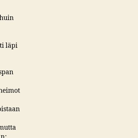
uhuin
i läpi
ispan
 heimot
oistaan
 mutta
an: