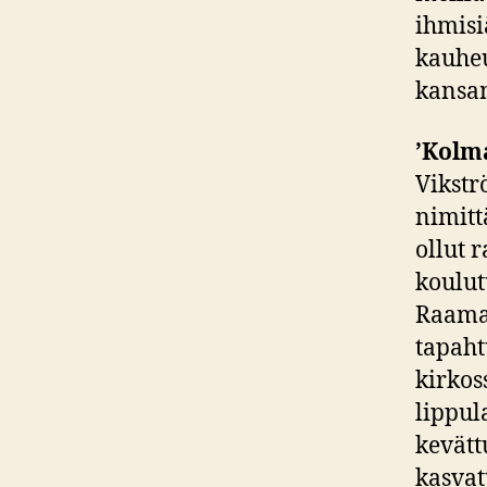
ihmisi
kauheu
kansan
’Kolm
Vikstr
nimitt
ollut 
koulut
Raamat
tapaht
kirkos
lippul
kevätt
kasvat