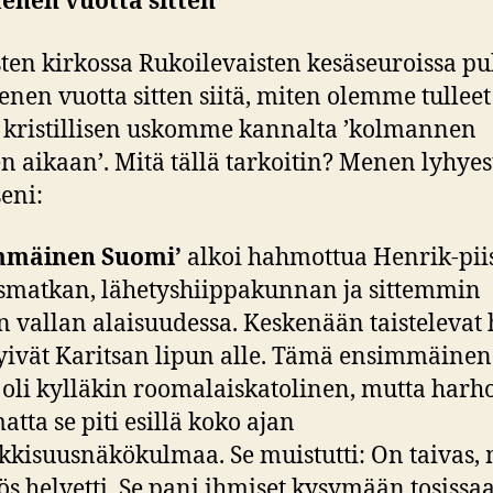
nen vuotta sitten
sten kirkossa Rukoilevaisten kesäseuroissa p
en vuotta sitten siitä, miten olemme tulleet
kristillisen uskomme kannalta ’kolmannen
 aikaan’. Mitä tällä tarkoitin? Menen lyhyest
seni:
mmäinen Suomi’
alkoi hahmottua Henrik-pi
smatkan, lähetyshiippakunnan ja sittemmin
n vallan alaisuudessa. Keskenään taistelevat
yivät Karitsan lipun alle. Tämä ensimmäinen
oli kylläkin roomalaiskatolinen, mutta harh
atta se piti esillä koko ajan
kkisuusnäkökulmaa. Se muistutti: On taivas,
s helvetti. Se pani ihmiset kysymään tosissa