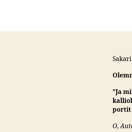
Sakari 
Olemm
”Ja mi
kallio
portit
O, Aut