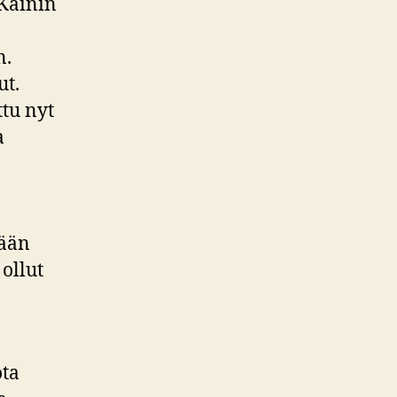
Kainin
n.
ut.
tu nyt
a
vään
ollut
ota