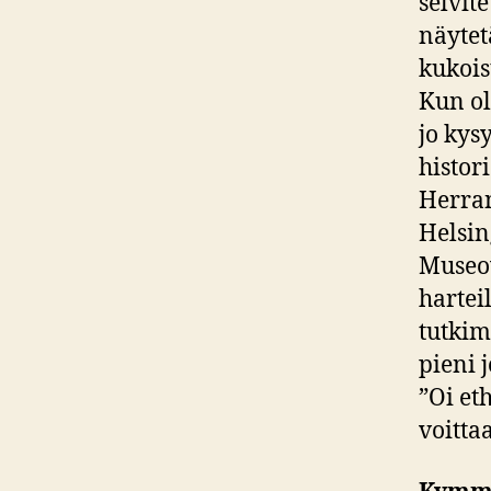
selvit
näytet
kukois
Kun ol
jo kys
histor
Herran
Helsin
Museov
hartei
tutkim
pieni 
”Oi et
voitt