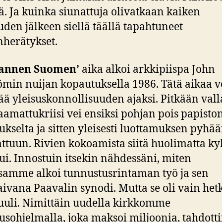
ä. Ja kuinka siunattuja olivatkaan kaiken
den jälkeen siellä täällä tapahtuneet
herätykset.
annen Suomen’
aika alkoi arkkipiispa John
ömin nuijan kopautuksella 1986. Tätä aikaa v
ää yleisuskonnollisuuden ajaksi. Pitkään vall
raamattukriisi vei ensiksi pohjan pois papisto
ukselta ja sitten yleisesti luottamuksen pyhä
tuun. Rivien kokoamista siitä huolimatta ky
ui. Innostuin itsekin nähdessäni, miten
samme alkoi tunnustusrintaman työ ja sen
aivana Paavalin synodi. Mutta se oli vain het
uuli. Nimittäin uudella kirkkomme
usohjelmalla, joka maksoi miljoonia, tahdotti