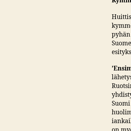
Kymme
Huitti
kymmen
pyhän 
Suomen
esityk
’Ensi
lähety
Ruotsi
yhdist
Suomi 
huolim
iankai
on myö