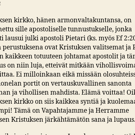
n
ksen kirkko, hänen armonvaltakuntansa, on
ettu sille apostoliselle tunnustukselle, jonka
i lausui julki apostoli Pietari (ks. myös Ef 2:20
 perustuksena ovat Kristuksen valitsemat ja
 kaikkeen totuuteen johtamat apostolit ja t
us on niin luja, etteivät mitkään vihollisvoim
oittaa. Ei milloinkaan eikä missään olosuhteis
uonelan portit on vertauskuvallinen sanonta
an ja vihollisen mahdista. Elämä voittaa! Oi
ksen kirkko on siis kaikkea syntiä ja kuolema
mpi! Tämä on Vapahtajamme ja Herramme
sen Kristuksen järkähtämätön sana ja lupaus