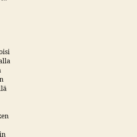
oisi
alla
n
än
llä
ken
in