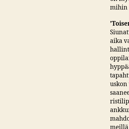
mihin 
’Tois
Siunat
aika v
hallin
oppilai
hyppää
tapaht
uskon 
saaneet
ristil
ankkur
mahdol
meillä