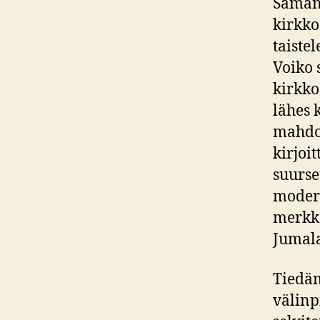
Samana
kirkko
taiste
Voiko 
kirkko
lähes 
mahdol
kirjoi
suurse
modern
merkke
Jumal
Tiedäm
välinp