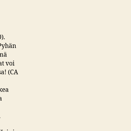
).
 Pyhän
ämä
at voi
sa! (CA
kea
a
.