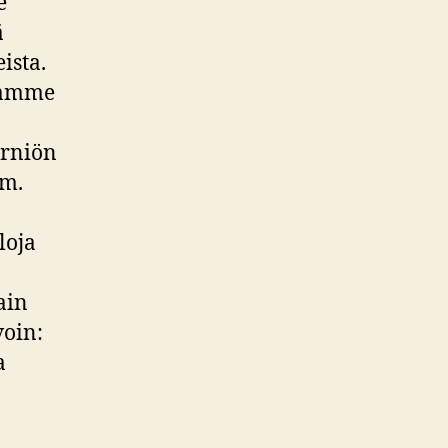
e
ä
ista.
atamme
erniön
im.
loja
ain
voin:
a