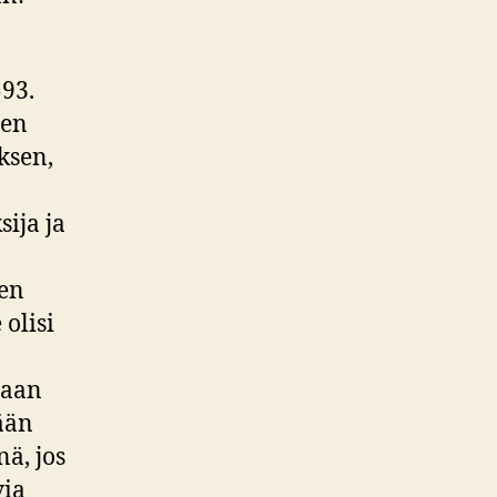
593.
den
ksen,
sija ja
sen
olisi
naan
tään
ä, jos
via