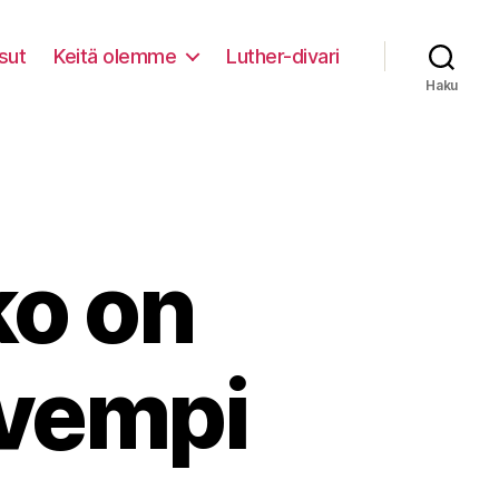
sut
Keitä olemme
Luther-divari
Haku
ko on
vempi