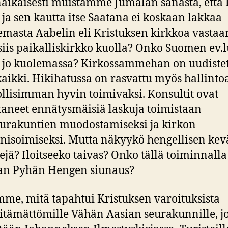
ikaisesti muistamme Jumalan sanasta, että 
 ja sen kautta itse Saatana ei koskaan lakkaa
lemasta Aabelin eli Kristuksen kirkkoa vastaa
siis paikalliskirkko kuolla? Onko Suomen ev.l
 jo kuolemassa? Kirkossammehan on uudistet
kaikki. Hikihatussa on rasvattu myös hallinto
lisimman hyvin toimivaksi. Konsultit ovat
ttaneet ennätysmäisiä laskuja toimistaan
urakuntien muodostamiseksi ja kirkon
isoimiseksi. Mutta näkyykö hengellisen ke
jä? Iloitseeko taivas? Onko tällä toiminnalla 
an Pyhän Hengen siunaus?
me, mitä tapahtui Kristuksen varoituksista
itämättömille Vähän Aasian seurakunnille, j