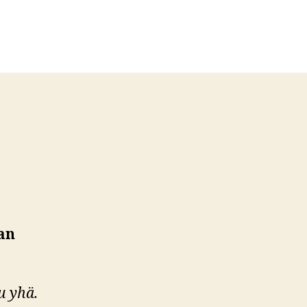
lan
u yhä.