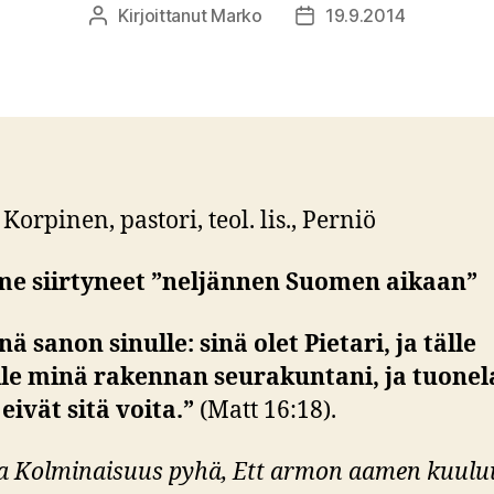
Kirjoittanut
Marko
19.9.2014
Kirjoittaja
Julkaisupäivämäärä
Korpinen, pastori, teol. lis., Perniö
e siirtyneet ”neljännen Suomen aikaan”
nä sanon sinulle: sinä olet Pietari, ja tälle
lle minä rakennan seurakuntani, ja tuone
 eivät sitä voita.”
(Matt 16:18).
a Kolminaisuus pyhä, Ett armon aamen kuulu