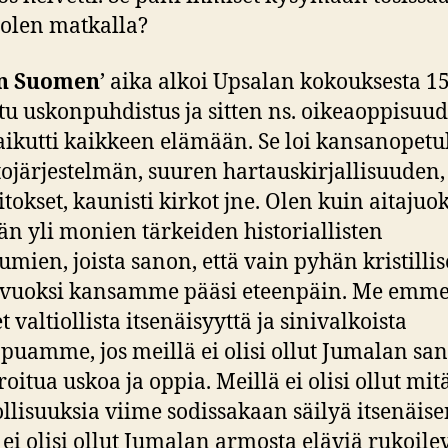
olen matkalla?
en Suomen
’ aika alkoi Upsalan kokouksesta 1
tu uskonpuhdistus ja sitten ns. oikeaoppisuu
aikutti kaikkeen elämään. Se loi kansanopetu
tojärjestelmän, suuren hartauskirjallisuuden,
tokset, kaunisti kirkot jne. Olen kuin aitajuok
n yli monien tärkeiden historiallisten
umien, joista sanon, että vain pyhän kristilli
vuoksi kansamme pääsi eteenpäin. Me emme 
 valtiollista itsenäisyyttä ja sinivalkoista
ippuamme, jos meillä ei olisi ollut Jumalan sa
oitua uskoa ja oppia. Meillä ei olisi ollut mi
lisuuksia viime sodissakaan säilyä itsenäisen
 ei olisi ollut Jumalan armosta eläviä rukoile