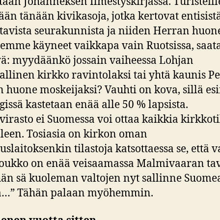
etään Johanneksen Ilmestyskirjassa. Turisteill
ään tänään kivikasoja, jotka kertovat entisist
tavista seurakunnista ja niiden Herran huone
emme käyneet vaikkapa vain Ruotsissa, sa
yä: myydäänkö jossain vaiheessa Lohjan
iallinen kirkko ravintolaksi tai yhtä kaunis P
 huone moskeijaksi? Vauhti on kova, sillä es
gissä kastetaan enää alle 50 % lapsista.
irasto ei Suomessa voi ottaa kaikkia kirkkoti
lleen. Tosiasia on kirkon oman
uslaitoksenkin tilastoja katsottaessa se, että v
joukko on enää veisaamassa Malmivaaran ta
hän sä kuoleman valtojen nyt sallinne Suome
aa…” Tähän palaan myöhemmin.