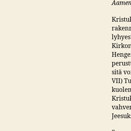
Aame
Kristu
rakenn
lyhyest
Kirkon
Hengen
perust
sitä v
VII) T
kuolem
Kristu
vahve
Jeesuk