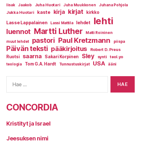
Juha Huotari
Iisak
Jaakob
Juha Muukkonen
Juhana Pohjola
kirjat
kirja
kaste
kirkko
Jukka Huotari
lehti
Lasse Lappalainen
lehdet
Lassi Mattila
Martti Luther
luennot
Matti Roininen
Paul Kretzmann
pastori
muut lehdet
piispa
Päivän teksti
pääkirjoitus
Robert D. Preus
Sley
saarna
Ruotsi
Sakari Korpinen
synti
teol.yo
USA
Tom G.A. Hardt
Tunnustuskirjat
ääni
teologia
Haku:
CONCORDIA
Kristityt ja Israel
Jeesuksen nimi