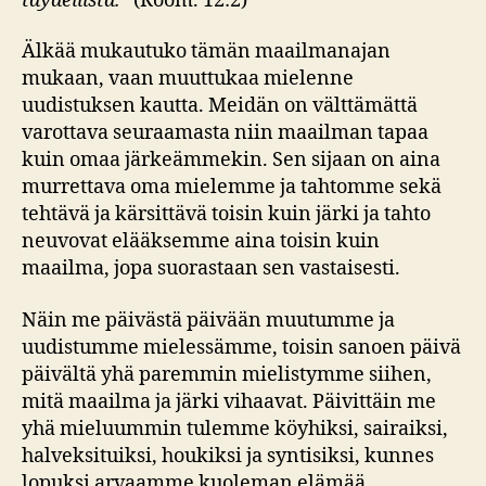
täydellistä.”
(Room. 12:2)
Älkää mukautuko tämän maailmanajan
mukaan, vaan muuttukaa mielenne
uudistuksen kautta. Meidän on välttämättä
varottava seuraamasta niin maailman tapaa
kuin omaa järkeämmekin. Sen sijaan on aina
murrettava oma mielemme ja tahtomme sekä
tehtävä ja kärsittävä toisin kuin järki ja tahto
neuvovat elääksemme aina toisin kuin
maailma, jopa suorastaan sen vastaisesti.
Näin me päivästä päivään muutumme ja
uudistumme mielessämme, toisin sanoen päivä
päivältä yhä paremmin mielistymme siihen,
mitä maailma ja järki vihaavat. Päivittäin me
yhä mieluummin tulemme köyhiksi, sairaiksi,
halveksituiksi, houkiksi ja syntisiksi, kunnes
lopuksi arvaamme kuoleman elämää