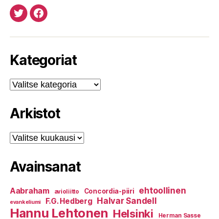
Twitteristä
Facebookista
Kategoriat
Kategoriat
Arkistot
Arkistot
Avainsanat
ehtoollinen
Aabraham
Concordia-piiri
avioliitto
Halvar Sandell
F.G. Hedberg
evankeliumi
Hannu Lehtonen
Helsinki
Herman Sasse