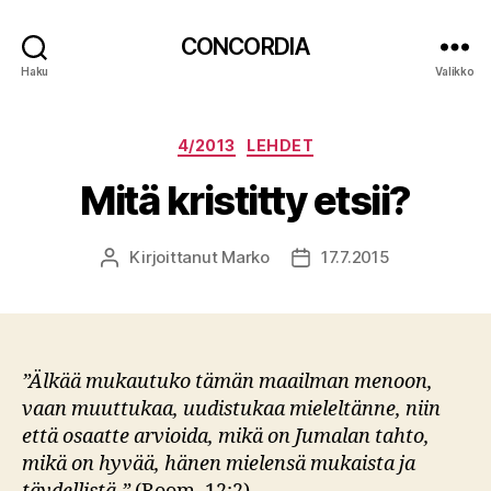
CONCORDIA
Haku
Valikko
Kategoriat
4/2013
LEHDET
Mitä kristitty etsii?
Kirjoittanut
Marko
17.7.2015
Kirjoittaja
Julkaisupäivämäärä
”Älkää mukautuko tämän maailman menoon,
vaan muuttukaa, uudistukaa mieleltänne, niin
että osaatte arvioida, mikä on Jumalan tahto,
mikä on hyvää, hänen mielensä mukaista ja