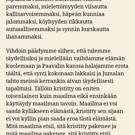
paremmaksi, mielettömyyden viisautta
kallisarvoisemmaksi, häpeän kunniaa
jalommaksi, köyhyyden rikkautta
autuaallisemmaksi ja synnin hurskautta
ihanammaksi.
Vihdoin päädymme siihen, että tulemme
täydellisiksi ja mielellään vaihdamme elämän
kuolemaan ja Paavalin kanssa halajamme erota
täältä, että synti kokonaan lakkaisi ja Jumalan
tahto meissä kerrankin aivan täydellisesti
tapahtuisi. Tällöin kristitty on eniten
toisenlainen kuin maailma eikä ensinkään
käyttäydy maailman tavoin. Maailma ei voi
saada kyllikseen elämästä, kristitty sen sijaan
ei voi kyllin pian saada eroa tästä elämästä.
Mitä maailma etsii, sitä kristitty pakenee ja
mitä maailma pakenee, sitä kristitty etsii.