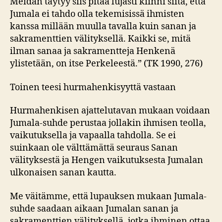
Meidän täytyy siis pitää lujasti kiinni siitä, että
Jumala ei tahdo olla tekemisissä ihmisten
kanssa millään muulla tavalla kuin sanan ja
sakramenttien välityksellä. Kaikki se, mitä
ilman sanaa ja sakramentteja Henkenä
ylistetään, on itse Perkeleestä.” (TK 1990, 276)
Toinen teesi hurmahenkisyyttä vastaan
Hurmahenkisen ajattelutavan mukaan voidaan
Jumala-suhde perustaa jollakin ihmisen teolla,
vaikutuksella ja vapaalla tahdolla. Se ei
suinkaan ole välttämättä seuraus Sanan
välityksestä ja Hengen vaikutuksesta Jumalan
ulkonaisen sanan kautta.
Me väitämme, että lupauksen mukaan Jumala-
suhde saadaan aikaan Jumalan sanan ja
sakramenttien välityksellä, jotka ihminen ottaa