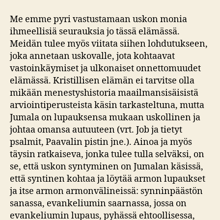
Me emme pyri vastustamaan uskon monia
ihmeellisiä seurauksia jo tässä elämässä.
Meidän tulee myös viitata siihen lohdutukseen,
joka annetaan uskovalle, jota kohtaavat
vastoinkäymiset ja ulkonaiset onnettomuudet
elämässä. Kristillisen elämän ei tarvitse olla
mikään menestyshistoria maailmansisäisistä
arviointiperusteista käsin tarkasteltuna, mutta
Jumala on lupauksensa mukaan uskollinen ja
johtaa omansa autuuteen (vrt. Job ja tietyt
psalmit, Paavalin pistin jne.). Ainoa ja myös
täysin ratkaiseva, jonka tulee tulla selväksi, on
se, että uskon syntyminen on Jumalan käsissä,
että syntinen kohtaa ja löytää armon lupaukset
ja itse armon armonvälineissä: synninpäästön
sanassa, evankeliumin saarnassa, jossa on
evankeliumin lupaus, pyhässä ehtoollisessa,