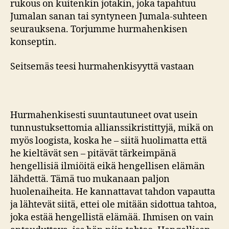
rukous on kuitenkin jotakin, joka tapahtuu
Jumalan sanan tai syntyneen Jumala-suhteen
seurauksena. Torjumme hurmahenkisen
konseptin.
Seitsemäs teesi hurmahenkisyyttä vastaan
Hurmahenkisesti suuntautuneet ovat usein
tunnustuksettomia allianssikristittyjä, mikä on
myös loogista, koska he – siitä huolimatta että
he kieltävät sen – pitävät tärkeimpänä
hengellisiä ilmiöitä eikä hengellisen elämän
lähdettä. Tämä tuo mukanaan paljon
huolenaiheita. He kannattavat tahdon vapautta
ja lähtevät siitä, ettei ole mitään sidottua tahtoa,
joka estää hengellistä elämää. Ihmisen on vain