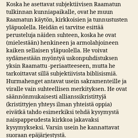
Koska he asettavat subjektiivisen Raamatun
tulkinnan kunniapaikalle, ovat he muun
Raamatun käytön, kirkkoisien ja tunnustusten
yläpuolella. Heidän ei tarvitse esittää
perusteluja näiden suhteen, koska he ovat
(mielestään) henkineen ja armolahjoineen
kaiken sellaisen yläpuolella. He voivat
sydämestään myöntyä uskonpuhdistuksen
yksin Raamattu -periaatteeseen, mutta he
tarkoittavat sillä subjektiivista biblisismiä.
Hurmahenget antavat usein sakramenteille ja
viralle vain suhteellisen merkityksen. He ovat
säännönmukaisesti allianssikristittyjä
(kristittyjen yhteys ilman yhteistä oppia)
eivätkä tahdo esimerkiksi tehdä kysymystä
naispappeudesta kirkkoa jakavaksi
kysymykseksi. Varsin usein he kannattavat
suoraan epäjärjestystä.