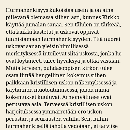
Hurmahenkisyys kukoistaa usein ja on aina
piilevänä olemassa siihen asti, kunnes Kirkko
käyttää Jumalan sanaa. Sen tähden on tärkeää,
että kaikki kastetut ja uskovat oppivat
tunnistamaan hurmahenkisyyden. Että nuoret
uskovat sanan yleisinhimillisessä
merkityksessä intoilevat siitä uskosta, jonka he
ovat löytäneet, tulee hyväksyä ja ottaa vastaan.
Mutta terveen, puhdasoppisen kirkon tulee
osata liittää hengellinen kokemus siihen
paikkaan kristillisen uskon näkemyksessä ja
käytännön muotoutumisessa, johon nämä
kokemukset kuuluvat. Armonvälineet ovat
perustava asia. Terveessä kristillisen uskon
harjoituksessa ymmärretään ero uskon
perustan ja seurausten välillä. Sen, mihin
hurmahenkisellä taholla vedotaan, ei tarvitse