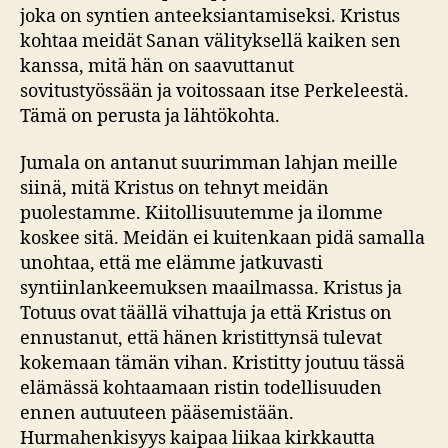
joka on syntien anteeksiantamiseksi. Kristus
kohtaa meidät Sanan välityksellä kaiken sen
kanssa, mitä hän on saavuttanut
sovitustyössään ja voitossaan itse Perkeleestä.
Tämä on perusta ja lähtökohta.
Jumala on antanut suurimman lahjan meille
siinä, mitä Kristus on tehnyt meidän
puolestamme. Kiitollisuutemme ja ilomme
koskee sitä. Meidän ei kuitenkaan pidä samalla
unohtaa, että me elämme jatkuvasti
syntiinlankeemuksen maailmassa. Kristus ja
Totuus ovat täällä vihattuja ja että Kristus on
ennustanut, että hänen kristittynsä tulevat
kokemaan tämän vihan. Kristitty joutuu tässä
elämässä kohtaamaan ristin todellisuuden
ennen autuuteen pääsemistään.
Hurmahenkisyys kaipaa liikaa kirkkautta