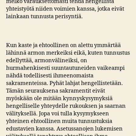
melko varauksettomasti tehdä hengellistä
yhteistyötä niiden voimien kanssa, jotka eivät
lainkaan tunnusta perisyntiä.
Kun kaste ja ehtoollinen on alettu ymmärtää
lähinnä armon merkeiksi eikä, kuten tunnustus
edellyttää, armonvälineiksi, on
hurmahenkisesti suuntautuneiden vaikeampi
nähdä todellisesti ihmeenomaista
sakramenteissa. Pyhät lahjat hengellistetään.
Tämän seurauksena sakramentit eivät
myöskään ole mitään kynnyskysymyksiä
hengelliselle yhteydelle rukouksen ja saarnan
välityksellä. Jopa voi tulla kysymykseen
yhteinen ehtoollinen muita tunnustuksia
edustavien kanssa. Asetussanojen lukemisen