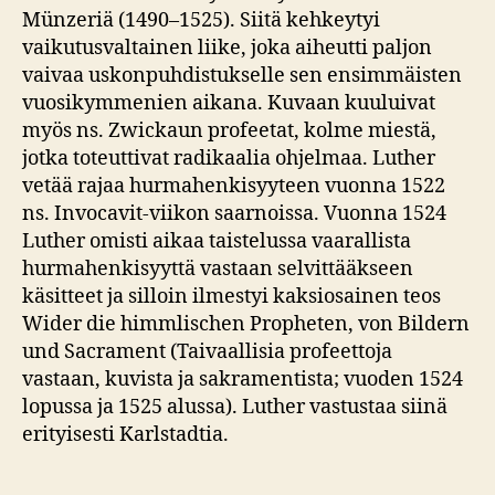
Münzeriä (1490–1525). Siitä kehkeytyi
vaikutusvaltainen liike, joka aiheutti paljon
vaivaa uskonpuhdistukselle sen ensimmäisten
vuosikymmenien aikana. Kuvaan kuuluivat
myös ns. Zwickaun profeetat, kolme miestä,
jotka toteuttivat radikaalia ohjelmaa. Luther
vetää rajaa hurmahenkisyyteen vuonna 1522
ns. Invocavit-viikon saarnoissa. Vuonna 1524
Luther omisti aikaa taistelussa vaarallista
hurmahenkisyyttä vastaan selvittääkseen
käsitteet ja silloin ilmestyi kaksiosainen teos
Wider die himmlischen Propheten, von Bildern
und Sacrament (Taivaallisia profeettoja
vastaan, kuvista ja sakramentista; vuoden 1524
lopussa ja 1525 alussa). Luther vastustaa siinä
erityisesti Karlstadtia.