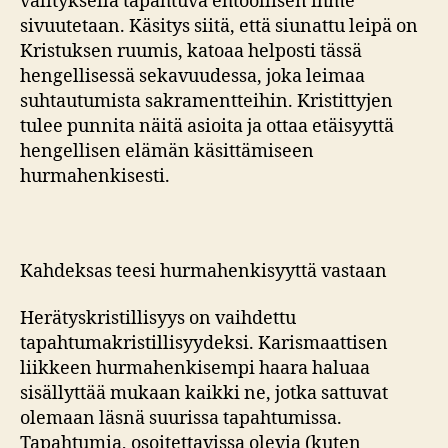
välityksellä tapahtuva ehtoollisen ihme
sivuutetaan. Käsitys siitä, että siunattu leipä on
Kristuksen ruumis, katoaa helposti tässä
hengellisessä sekavuudessa, joka leimaa
suhtautumista sakramentteihin. Kristittyjen
tulee punnita näitä asioita ja ottaa etäisyyttä
hengellisen elämän käsittämiseen
hurmahenkisesti.
Kahdeksas teesi hurmahenkisyyttä vastaan
Herätyskristillisyys on vaihdettu
tapahtumakristillisyydeksi. Karismaattisen
liikkeen hurmahenkisempi haara haluaa
sisällyttää mukaan kaikki ne, jotka sattuvat
olemaan läsnä suurissa tapahtumissa.
Tapahtumia, osoitettavissa olevia (kuten