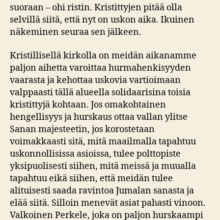
suoraan – ohi ristin. Kristittyjen pitää olla
selvillä siitä, että nyt on uskon aika. Ikuinen
näkeminen seuraa sen jälkeen.
Kristillisellä kirkolla on meidän aikanamme
paljon aihetta varoittaa hurmahenkisyyden
vaarasta ja kehottaa uskovia vartioimaan
valppaasti tällä alueella solidaarisina toisia
kristittyjä kohtaan. Jos omakohtainen
hengellisyys ja hurskaus ottaa vallan ylitse
Sanan majesteetin, jos korostetaan
voimakkaasti sitä, mitä maailmalla tapahtuu
uskonnollisissa asioissa, tulee polttopiste
yksipuolisesti siihen, mitä meissä ja muualla
tapahtuu eikä siihen, että meidän tulee
alituisesti saada ravintoa Jumalan sanasta ja
elää siitä. Silloin menevät asiat pahasti vinoon.
Valkoinen Perkele, joka on paljon hurskaampi