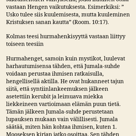
vastaan Hengen vaikutuksesta. Esimerkiksi: ”
Usko tulee siis kuulemisesta, mutta kuuleminen
Kristuksen sanan kautta” (Room. 10:17).
Kolmas teesi hurmahenkisyyttä vastaan liittyy
toiseen teesiin
Hurmahenget, samoin kuin mystikot, luulevat
harhautumisensa tähden, että Jumala-suhde
voidaan perustaa ihmisen ratkaisulla,
hengellisellä aktilla. He ovat hukanneet tajun
siitä, että syntiinlankeemuksen jälkeen
asetettiin kerubit ja leimuava miekka
liekkeineen vartioimaan elämän puun tietä.
Tämän jälkeen Jumala-suhde perustetaan
lupauksen mukaan vain välillisesti. Jumala
säätää, miten hän kohtaa ihmisen, kuten 1.
Mooseksen kirjan jatko osoittaa. Sen tähden