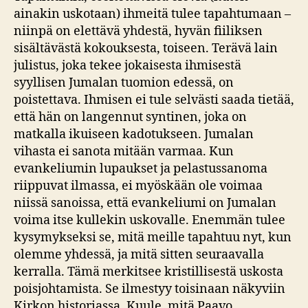
ainakin uskotaan) ihmeitä tulee tapahtumaan –
niinpä on elettävä yhdestä, hyvän fiiliksen
sisältävästä kokouksesta, toiseen. Terävä lain
julistus, joka tekee jokaisesta ihmisestä
syyllisen Jumalan tuomion edessä, on
poistettava. Ihmisen ei tule selvästi saada tietää,
että hän on langennut syntinen, joka on
matkalla ikuiseen kadotukseen. Jumalan
vihasta ei sanota mitään varmaa. Kun
evankeliumin lupaukset ja pelastussanoma
riippuvat ilmassa, ei myöskään ole voimaa
niissä sanoissa, että evankeliumi on Jumalan
voima itse kullekin uskovalle. Enemmän tulee
kysymykseksi se, mitä meille tapahtuu nyt, kun
olemme yhdessä, ja mitä sitten seuraavalla
kerralla. Tämä merkitsee kristillisestä uskosta
poisjohtamista. Se ilmestyy toisinaan näkyviin
Kirkon historiassa. Kuule, mitä Paavo