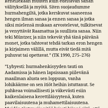
kenellekään muuten kuin edeltävän sanan
välityksellä ja myötä. Siten suojaudumme
hurmahengiltä, jotka kerskuvat saaneensa
hengen ilman sanaa ja ennen sanaa ja jotka
siksi mielensä mukaan arvostelevat, tulkitsevat
ja venyttävät Raamattua ja suullista sanaa. Niin
teki Müntzer, ja niin tekevät yhä tänä päivänä
monet, jotka tahtovat tehdä tarkan eron hengen
ja kirjaimen välillä, mutta eivät tiedä mitä
puhuvat tai opettavat.” (TK 1990, 275–276)
”Lyhyesti: hurmahenkisyyden tauti on
Aadamissa ja hänen lapsissaan piilevänä
maailman alusta sen loppuun, vanha
lohikäärme on sen itiöt heihin istuttanut. Se
puhkeaa voimallisesti ja väkevästi esiin
kaikenlaisena kerettiläisyytenä, kuten
paavilaisuutena ja muhamettilaisuutena.