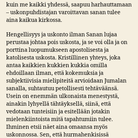
kuin me kaikki yhdessä, saapuu harhauttamaan
– uskonpuhdistajan varoittavan sanan tulee
aina kaikua kirkossa.
Hengellisyys ja uskonto ilman Sanan lujaa
perustaa johtaa pois uskosta, ja se voi olla ja on
porttina luopumukseen apostolisesta ja
katolisesta uskosta. Kristillinen yhteys, joka
antaa kaikkien kukkien kukkia omilla
ehdoillaan ilman, että kokemuksia ja
subjektiivisia mielipiteitä arvioidaan Jumalan
sanalla, suhtautuu petollisesti tehtäväänsä.
Usein on enemmän ulkonaista menestystä,
ainakin lyhyellä tähtäyksellä, siinä, että
vedotaan tunteisiin ja esitellään jotakin
mielenkiintoista mitä tapahtumiin tulee.
Ihminen etsii näet aina omaansa myös
uskonnossa. Sen, että hurmahenkisissä