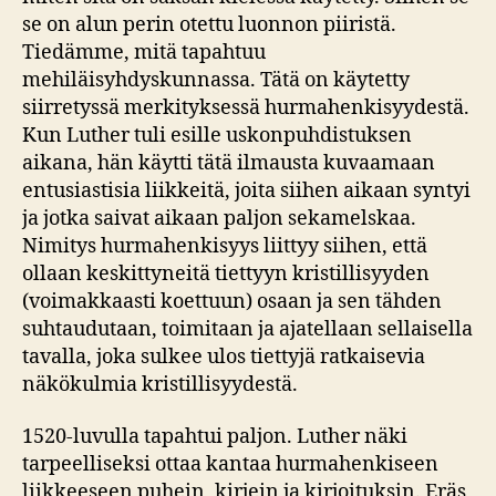
se on alun perin otettu luonnon piiristä.
Tiedämme, mitä tapahtuu
mehiläisyhdyskunnassa. Tätä on käytetty
siirretyssä merkityksessä hurmahenkisyydestä.
Kun Luther tuli esille uskonpuhdistuksen
aikana, hän käytti tätä ilmausta kuvaamaan
entusiastisia liikkeitä, joita siihen aikaan syntyi
ja jotka saivat aikaan paljon sekamelskaa.
Nimitys hurmahenkisyys liittyy siihen, että
ollaan keskittyneitä tiettyyn kristillisyyden
(voimakkaasti koettuun) osaan ja sen tähden
suhtaudutaan, toimitaan ja ajatellaan sellaisella
tavalla, joka sulkee ulos tiettyjä ratkaisevia
näkökulmia kristillisyydestä.
1520-luvulla tapahtui paljon. Luther näki
tarpeelliseksi ottaa kantaa hurmahenkiseen
liikkeeseen puhein, kirjein ja kirjoituksin. Eräs