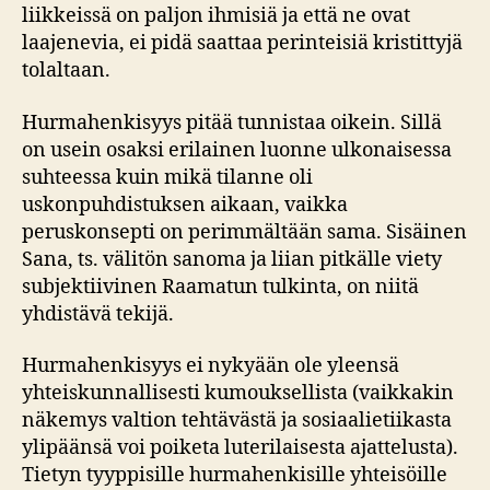
liikkeissä on paljon ihmisiä ja että ne ovat
laajenevia, ei pidä saattaa perinteisiä kristittyjä
tolaltaan.
Hurmahenkisyys pitää tunnistaa oikein. Sillä
on usein osaksi erilainen luonne ulkonaisessa
suhteessa kuin mikä tilanne oli
uskonpuhdistuksen aikaan, vaikka
peruskonsepti on perimmältään sama. Sisäinen
Sana, ts. välitön sanoma ja liian pitkälle viety
subjektiivinen Raamatun tulkinta, on niitä
yhdistävä tekijä.
Hurmahenkisyys ei nykyään ole yleensä
yhteiskunnallisesti kumouksellista (vaikkakin
näkemys valtion tehtävästä ja sosiaalietiikasta
ylipäänsä voi poiketa luterilaisesta ajattelusta).
Tietyn tyyppisille hurmahenkisille yhteisöille