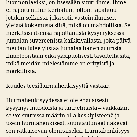
luonnonlaeiksi, on itsessään suuri ihme. Ihme
ei rajoitu niihin kertoihin, jolloin tapahtuu
jotakin sellaista, joka sotii vastoin ihmisen
yleistä kokemusta siitä, mikä on mahdollista. Se
merkitsisi itsensä rajoittamista kysymyksessä
Jumalan suvereenista kaikkivallasta. Joka päivä
meidän tulee ylistää Jumalaa hänen suurista
ihmeteoistaan eikä yksipuolisesti tavoitella sitä,
mikä meidän mielestämme on erityistä ja
merkillistä.
Kuudes teesi hurmahenkisyyttä vastaan
Hurmahenkisyydessä ei ole ensijaisesti
kysymys muodoista ja tunnelmasta – vaikkakin
se voi suuressa määrin olla keskipisteenä ja
usein hurmahenkisesti suuntautuneet näkevät
sen ratkaisevan olennaiseksi. Hurmahenkisyys