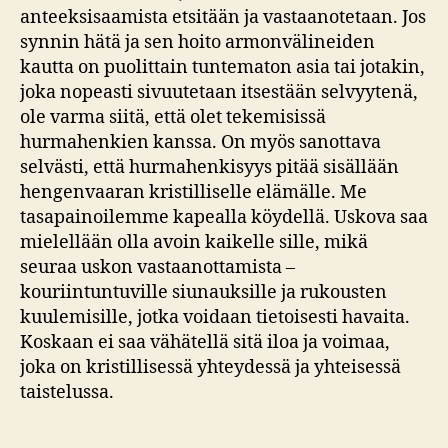
anteeksisaamista etsitään ja vastaanotetaan. Jos
synnin hätä ja sen hoito armonvälineiden
kautta on puolittain tuntematon asia tai jotakin,
joka nopeasti sivuutetaan itsestään selvyytenä,
ole varma siitä, että olet tekemisissä
hurmahenkien kanssa. On myös sanottava
selvästi, että hurmahenkisyys pitää sisällään
hengenvaaran kristilliselle elämälle. Me
tasapainoilemme kapealla köydellä. Uskova saa
mielellään olla avoin kaikelle sille, mikä
seuraa uskon vastaanottamista –
kouriintuntuville siunauksille ja rukousten
kuulemisille, jotka voidaan tietoisesti havaita.
Koskaan ei saa vähätellä sitä iloa ja voimaa,
joka on kristillisessä yhteydessä ja yhteisessä
taistelussa.