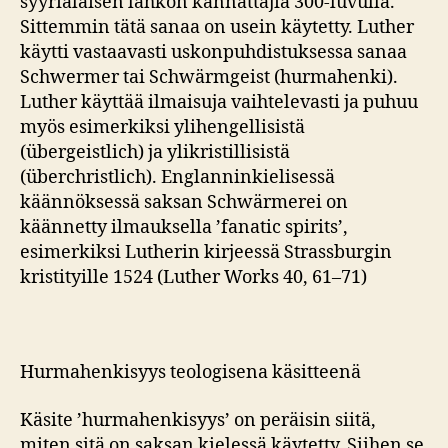
syyrialaisen lahkon kannattajia 300-luvulla.
Sittemmin tätä sanaa on usein käytetty. Luther
käytti vastaavasti uskonpuhdistuksessa sanaa
Schwermer tai Schwärmgeist (hurmahenki).
Luther käyttää ilmaisuja vaihtelevasti ja puhuu
myös esimerkiksi ylihengellisistä
(übergeistlich) ja ylikristillisistä
(überchristlich). Englanninkielisessä
käännöksessä saksan Schwärmerei on
käännetty ilmauksella ’fanatic spirits’,
esimerkiksi Lutherin kirjeessä Strassburgin
kristityille 1524 (Luther Works 40, 61–71)
Hurmahenkisyys teologisena käsitteenä
Käsite ’hurmahenkisyys’ on peräisin siitä,
miten sitä on saksan kielessä käytetty. Siihen se