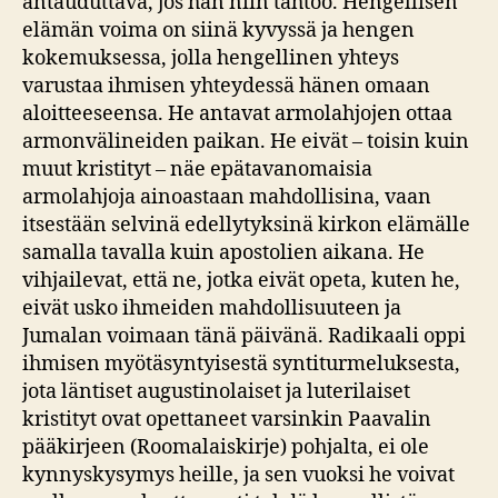
antauduttava, jos hän niin tahtoo. Hengellisen
elämän voima on siinä kyvyssä ja hengen
kokemuksessa, jolla hengellinen yhteys
varustaa ihmisen yhteydessä hänen omaan
aloitteeseensa. He antavat armolahjojen ottaa
armonvälineiden paikan. He eivät – toisin kuin
muut kristityt – näe epätavanomaisia
armolahjoja ainoastaan mahdollisina, vaan
itsestään selvinä edellytyksinä kirkon elämälle
samalla tavalla kuin apostolien aikana. He
vihjailevat, että ne, jotka eivät opeta, kuten he,
eivät usko ihmeiden mahdollisuuteen ja
Jumalan voimaan tänä päivänä. Radikaali oppi
ihmisen myötäsyntyisestä syntiturmeluksesta,
jota läntiset augustinolaiset ja luterilaiset
kristityt ovat opettaneet varsinkin Paavalin
pääkirjeen (Roomalaiskirje) pohjalta, ei ole
kynnyskysymys heille, ja sen vuoksi he voivat