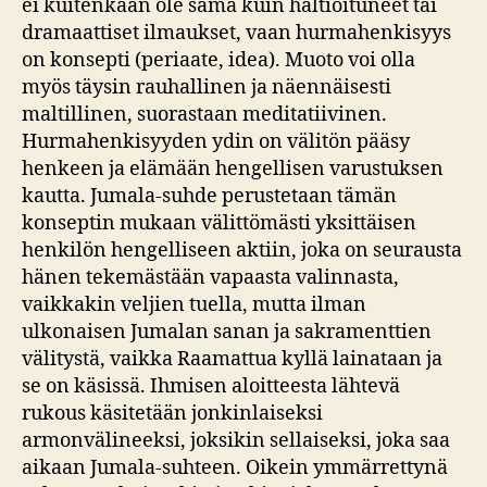
ei kuitenkaan ole sama kuin haltioituneet tai
dramaattiset ilmaukset, vaan hurmahenkisyys
on konsepti (periaate, idea). Muoto voi olla
myös täysin rauhallinen ja näennäisesti
maltillinen, suorastaan meditatiivinen.
Hurmahenkisyyden ydin on välitön pääsy
henkeen ja elämään hengellisen varustuksen
kautta. Jumala-suhde perustetaan tämän
konseptin mukaan välittömästi yksittäisen
henkilön hengelliseen aktiin, joka on seurausta
hänen tekemästään vapaasta valinnasta,
vaikkakin veljien tuella, mutta ilman
ulkonaisen Jumalan sanan ja sakramenttien
välitystä, vaikka Raamattua kyllä lainataan ja
se on käsissä. Ihmisen aloitteesta lähtevä
rukous käsitetään jonkinlaiseksi
armonvälineeksi, joksikin sellaiseksi, joka saa
aikaan Jumala-suhteen. Oikein ymmärrettynä