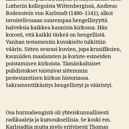
Lutherin kollegoista Wittenbergissä, Andreas
Bodenstein von Karlstadt (1480–1541), alkoi
tavoitellessaan suurempaa hengellisyyttä
halveksia kaikkea kaunista kirkossa. Hän
korosti, että kaikki tärkeä on hengellistä.
Vanhan testamentin kuvakielto tulkittiin
väärin. Sitten seurasi kuvien, jopa krusifiksien,
kauniiden maalausten ja koriste-esineiden
poistaminen kirkoista. Tämänkaltaiset
puhdistukset toistuivat sittemmin
protestanttisen kirkon historiassa.
Sakramenttikäsitys hengellistyi ja vääristyi.
Osa hurmahengistä oli yhteiskunnallisesti
radikaaleja ja kumouksellisia. Se koski em.
Karlstadtia mutta myös erityisesti Thomas