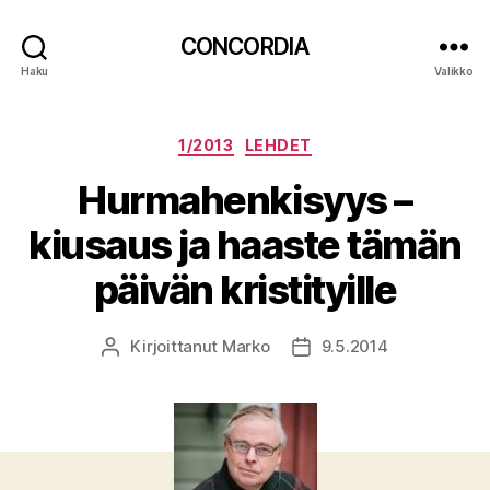
CONCORDIA
Haku
Valikko
Kategoriat
1/2013
LEHDET
Hurmahenkisyys –
kiusaus ja haaste tämän
päivän kristityille
Kirjoittanut
Marko
9.5.2014
Kirjoittaja
Julkaisupäivämäärä