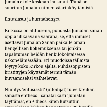
Jumala ei ole koskaan lausunut. Tämä on
suurinta Jumalan nimen väärinkäyttämistä.
Entusiastit ja hurmahenget
Kirkossa on alituisena, puhdasta Jumalan sanan
oppia uhkaavana vaarana, se, että ihmiset
asettavat Jumalan Sanan paikalle oman
hengellisen kokemuksensa tai jonkin
tapahtuman heidän henkilökohtaisessa
uskonelämässään. Eri muodoissa tällaista
löytyy koko Kirkon ajalta. Puhdasoppisten
kristittyjen käyttämät termit tämän
kuvaamiseksi vaihtelevat.
Nimitys ’entusiastit’ (intoilijat) tulee kreikan
sanasta éntheos – sanatarkasti ’Jumalan
täyttämä’, en + theos. Siten kutsuttiin