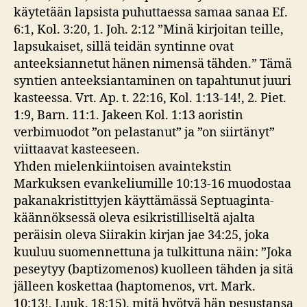
käytetään lapsista puhuttaessa samaa sanaa Ef.
6:1, Kol. 3:20, 1. Joh. 2:12 ”Minä kirjoitan teille,
lapsukaiset, sillä teidän syntinne ovat
anteeksiannetut hänen nimensä tähden.” Tämä
syntien anteeksiantaminen on tapahtunut juuri
kasteessa. Vrt. Ap. t. 22:16, Kol. 1:13-14!, 2. Piet.
1:9, Barn. 11:1. Jakeen Kol. 1:13 aoristin
verbimuodot ”on pelastanut” ja ”on siirtänyt”
viittaavat kasteeseen.
Yhden mielenkiintoisen avaintekstin
Markuksen evankeliumille 10:13-16 muodostaa
pakanakristittyjen käyttämässä Septuaginta-
käännöksessä oleva esikristilliseltä ajalta
peräisin oleva Siirakin kirjan jae 34:25, joka
kuuluu suomennettuna ja tulkittuna näin: ”Joka
peseytyy (baptizomenos) kuolleen tähden ja sitä
jälleen koskettaa (haptomenos, vrt. Mark.
10:13!, Luuk. 18:15), mitä hyötyä hän pesustansa