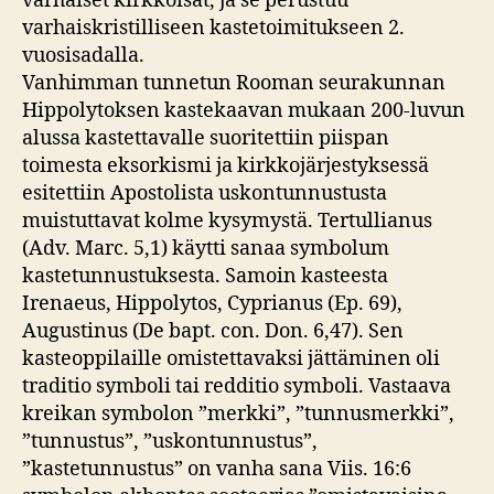
varhaiset kirkkoisät, ja se perustuu
varhaiskristilliseen kastetoimitukseen 2.
vuosisadalla.
Vanhimman tunnetun Rooman seurakunnan
Hippolytoksen kastekaavan mukaan 200-luvun
alussa kastettavalle suoritettiin piispan
toimesta eksorkismi ja kirkkojärjestyksessä
esitettiin Apostolista uskontunnustusta
muistuttavat kolme kysymystä. Tertullianus
(Adv. Marc. 5,1) käytti sanaa symbolum
kastetunnustuksesta. Samoin kasteesta
Irenaeus, Hippolytos, Cyprianus (Ep. 69),
Augustinus (De bapt. con. Don. 6,47). Sen
kasteoppilaille omistettavaksi jättäminen oli
traditio symboli tai redditio symboli. Vastaava
kreikan symbolon ”merkki”, ”tunnusmerkki”,
”tunnustus”, ”uskontunnustus”,
”kastetunnustus” on vanha sana Viis. 16:6