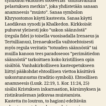
symbolon ekhontes sooteerias ”omistavaisina
pelastuksen merkin”, joka yhdistetään sanaan
anamneesis ”muisto”. Sanaa symbolon
Khrysostomos käytti kasteesta. Sanaa käytti
Laodikean synodi ja Khalkedon. Kirkkoisät
puhuvat yleisesti joko ”uskon säännöstä”
(regula fidei jo toisella vuosisadalla Irenaeus ja
Tertullianus), Irenaeuksella vaihtoehtoisesti
myös regula veritatis ”totuuden säännöstä” tai
muilla kanoon tees paradoseoos ”perimätiedon
säännöstä” tarkoittaen koko kristillisen opin
sisältöä. Vanhakirkolliseen kasteopetukseen
liittyi pääkohdat ehtoollisen viettoa käsittävä
uskontunnustus (traditio symboli). Ehtoollisen
anamneesis (Luuk. 22:19, 1. Kor. 11:24, 25)
sisälsi Kristuksen inkarnaation, kärsimyksen ja
ristinkuoleman jatkuvaa muistamista.
Kastetta (to loutron, to hagion) edeltävän