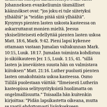
Johanneksen evankeliumin täsmälliset
käännökset ovat: ”jos joku ei tule siitetyksi
ylhäältä” ja ”teidän pitää siitä ylhäältä”.
Kysymys pienten lasten uskosta kasteessa on
askarruttanut monien mieltä. Jeesus
yksiselitteisesti edellyttää pienten lasten uskoa
Matt. 18:6, Mark. 9:42. Pieni lapsi kykenee
ottamaan vastaan Jumalan valtakunnan Mark.
10:15, Luuk. 18:17. Jumalan toiminta kohdistuu
jo sikiökauteen Jer. 1:5, Luuk. 1:15, 41. ”sillä
lasten ja imeväisten suusta hän on valmistava
kiitoksen” Matt. 21:16. Luther puolusti pienten
lasten omakohtaista uskoa kasteessa. Osmo
Tiililä puolestaan väittää: ”Ilmeisesti Lutherin
kasteopissa selitysyrityksistä huolimatta on
ongelmallisuutta.” Toisaalla hän kuitenkin
kirjoittaa: ”Pidän lapsikastetta oikeana, mutta
se vaatii ehdottomasti lisäyksekseen