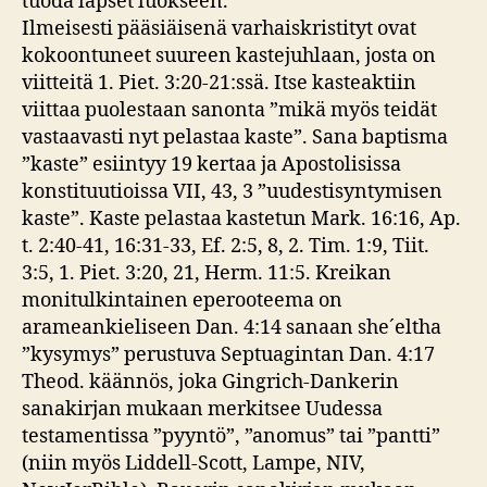
tuoda lapset luokseen.”
Ilmeisesti pääsiäisenä varhaiskristityt ovat
kokoontuneet suureen kastejuhlaan, josta on
viitteitä 1. Piet. 3:20-21:ssä. Itse kasteaktiin
viittaa puolestaan sanonta ”mikä myös teidät
vastaavasti nyt pelastaa kaste”. Sana baptisma
”kaste” esiintyy 19 kertaa ja Apostolisissa
konstituutioissa VII, 43, 3 ”uudestisyntymisen
kaste”. Kaste pelastaa kastetun Mark. 16:16, Ap.
t. 2:40-41, 16:31-33, Ef. 2:5, 8, 2. Tim. 1:9, Tiit.
3:5, 1. Piet. 3:20, 21, Herm. 11:5. Kreikan
monitulkintainen eperooteema on
arameankieliseen Dan. 4:14 sanaan she´eltha
”kysymys” perustuva Septuagintan Dan. 4:17
Theod. käännös, joka Gingrich-Dankerin
sanakirjan mukaan merkitsee Uudessa
testamentissa ”pyyntö”, ”anomus” tai ”pantti”
(niin myös Liddell-Scott, Lampe, NIV,