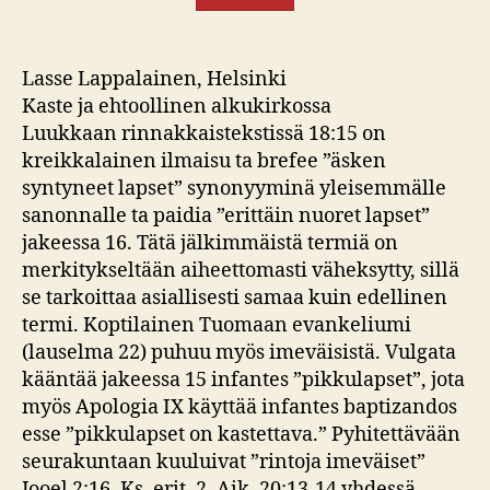
Lasse Lappalainen, Helsinki
Kaste ja ehtoollinen alkukirkossa
Luukkaan rinnakkaistekstissä 18:15 on
kreikkalainen ilmaisu ta brefee ”äsken
syntyneet lapset” synonyyminä yleisemmälle
sanonnalle ta paidia ”erittäin nuoret lapset”
jakeessa 16. Tätä jälkimmäistä termiä on
merkitykseltään aiheettomasti väheksytty, sillä
se tarkoittaa asiallisesti samaa kuin edellinen
termi. Koptilainen Tuomaan evankeliumi
(lauselma 22) puhuu myös imeväisistä. Vulgata
kääntää jakeessa 15 infantes ”pikkulapset”, jota
myös Apologia IX käyttää infantes baptizandos
esse ”pikkulapset on kastettava.” Pyhitettävään
seurakuntaan kuuluivat ”rintoja imeväiset”
Jooel 2:16. Ks. erit. 2. Aik. 20:13-14 yhdessä