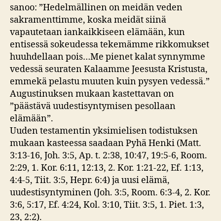
sanoo: ”Hedelmällinen on meidän veden
sakramenttimme, koska meidät siinä
vapautetaan iankaikkiseen elämään, kun
entisessä sokeudessa tekemämme rikkomukset
huuhdellaan pois…Me pienet kalat synnymme
vedessä seuraten Kalaamme Jeesusta Kristusta,
emmekä pelastu muuten kuin pysyen vedessä.”
Augustinuksen mukaan kastettavan on
”päästävä uudestisyntymisen pesollaan
elämään”.
Uuden testamentin yksimielisen todistuksen
mukaan kasteessa saadaan Pyhä Henki (Matt.
3:13-16, Joh. 3:5, Ap. t. 2:38, 10:47, 19:5-6, Room.
2:29, 1. Kor. 6:11, 12:13, 2. Kor. 1:21-22, Ef. 1:13,
4:4-5, Tiit. 3:5, Hepr. 6:4) ja uusi elämä,
uudestisyntyminen (Joh. 3:5, Room. 6:3-4, 2. Kor.
3:6, 5:17, Ef. 4:24, Kol. 3:10, Tiit. 3:5, 1. Piet. 1:3,
23, 2:2).