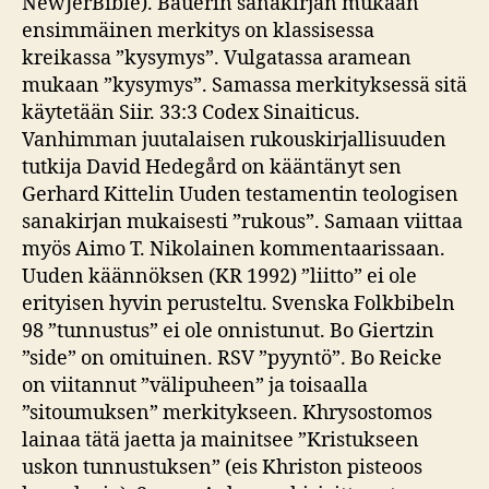
NewJerBible). Bauerin sanakirjan mukaan
ensimmäinen merkitys on klassisessa
kreikassa ”kysymys”. Vulgatassa aramean
mukaan ”kysymys”. Samassa merkityksessä sitä
käytetään Siir. 33:3 Codex Sinaiticus.
Vanhimman juutalaisen rukouskirjallisuuden
tutkija David Hedegård on kääntänyt sen
Gerhard Kittelin Uuden testamentin teologisen
sanakirjan mukaisesti ”rukous”. Samaan viittaa
myös Aimo T. Nikolainen kommentaarissaan.
Uuden käännöksen (KR 1992) ”liitto” ei ole
erityisen hyvin perusteltu. Svenska Folkbibeln
98 ”tunnustus” ei ole onnistunut. Bo Giertzin
”side” on omituinen. RSV ”pyyntö”. Bo Reicke
on viitannut ”välipuheen” ja toisaalla
”sitoumuksen” merkitykseen. Khrysostomos
lainaa tätä jaetta ja mainitsee ”Kristukseen
uskon tunnustuksen” (eis Khriston pisteoos