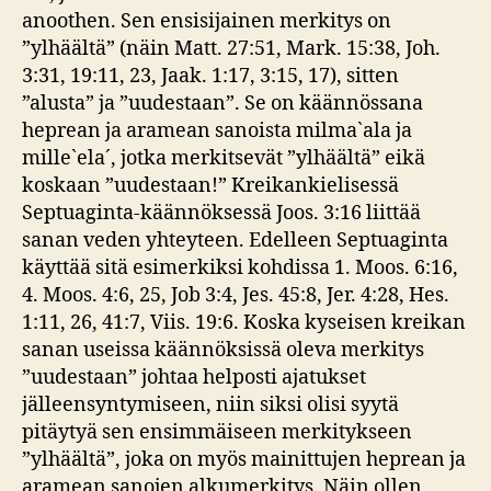
anoothen. Sen ensisijainen merkitys on
”ylhäältä” (näin Matt. 27:51, Mark. 15:38, Joh.
3:31, 19:11, 23, Jaak. 1:17, 3:15, 17), sitten
”alusta” ja ”uudestaan”. Se on käännössana
heprean ja aramean sanoista milma`ala ja
mille`ela´, jotka merkitsevät ”ylhäältä” eikä
koskaan ”uudestaan!” Kreikankielisessä
Septuaginta-käännöksessä Joos. 3:16 liittää
sanan veden yhteyteen. Edelleen Septuaginta
käyttää sitä esimerkiksi kohdissa 1. Moos. 6:16,
4. Moos. 4:6, 25, Job 3:4, Jes. 45:8, Jer. 4:28, Hes.
1:11, 26, 41:7, Viis. 19:6. Koska kyseisen kreikan
sanan useissa käännöksissä oleva merkitys
”uudestaan” johtaa helposti ajatukset
jälleensyntymiseen, niin siksi olisi syytä
pitäytyä sen ensimmäiseen merkitykseen
”ylhäältä”, joka on myös mainittujen heprean ja
aramean sanojen alkumerkitys. Näin ollen