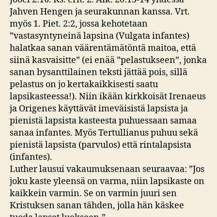
Jahven Hengen ja seurakunnan kanssa. Vrt.
myös 1. Piet. 2:2, jossa kehotetaan
”vastasyntyneinä lapsina (Vulgata infantes)
halatkaa sanan väärentämätöntä maitoa, että
siinä kasvaisitte” (ei enää ”pelastukseen”, jonka
sanan bysanttilainen teksti jättää pois, sillä
pelastus on jo kertakaikkisesti saatu
lapsikasteessa!). Niin ikään kirkkoisät Irenaeus
ja Origenes käyttävät imeväisistä lapsista ja
pienistä lapsista kasteesta puhuessaan samaa
sanaa infantes. Myös Tertullianus puhuu sekä
pienistä lapsista (parvulos) että rintalapsista
(infantes).
Luther lausui vakaumuksenaan seuraavaa: ”Jos
joku kaste yleensä on varma, niin lapsikaste on
kaikkein varmin. Se on varmin juuri sen
Kristuksen sanan tähden, jolla hän käskee