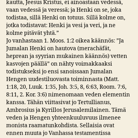
kautta, Jeesus Kristus, ei ainoastaan vedessä,
vaan vedessä ja veressä; ja Henki on se, joka
todistaa, sillä Henki on totuus. Sillä kolme on,
jotka todistavat: Henki ja vesi ja veri, ja ne
kolme pitävät yhtä.”
Jo vanhastaan 1. Moos. 1:2 oikea käännös: ”Ja
Jumalan Henki on hautova (merachäfät,
heprean ja syyrian mukainen käännös) vetten
kasvojen päällä” on nähty voimakkaaksi
todistukseksi jo ensi sanoissaan Jumalan
Hengen uudestiluovasta toiminnasta (Matt.
1:18, 20, Luuk. 1:35, Joh. 3:5, 8, 6:63, Room. 7:6,
8:11, 2. Kor. 3:6) nimenomaan veden elementin
kanssa. Tähän viittasivat jo Tertullianus,
Ambrosius ja Kyrillos Jerusalemilainen. Tämä
veden ja Hengen yhteenkuuluvuus ilmenee
monista raamatunkohdista. Sellaisia ovat
ennen muuta jo Vanhassa testamentissa