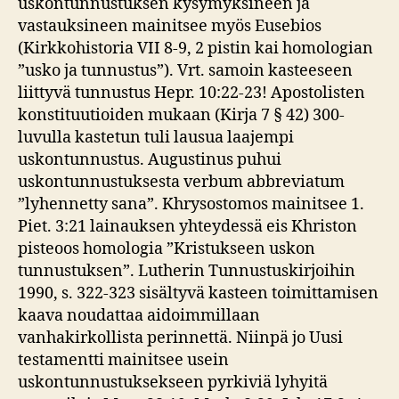
uskontunnustuksen kysymyksineen ja
vastauksineen mainitsee myös Eusebios
(Kirkkohistoria VII 8-9, 2 pistin kai homologian
”usko ja tunnustus”). Vrt. samoin kasteeseen
liittyvä tunnustus Hepr. 10:22-23! Apostolisten
konstituutioiden mukaan (Kirja 7 § 42) 300-
luvulla kastetun tuli lausua laajempi
uskontunnustus. Augustinus puhui
uskontunnustuksesta verbum abbreviatum
”lyhennetty sana”. Khrysostomos mainitsee 1.
Piet. 3:21 lainauksen yhteydessä eis Khriston
pisteoos homologia ”Kristukseen uskon
tunnustuksen”. Lutherin Tunnustuskirjoihin
1990, s. 322-323 sisältyvä kasteen toimittamisen
kaava noudattaa aidoimmillaan
vanhakirkollista perinnettä. Niinpä jo Uusi
testamentti mainitsee usein
uskontunnustuksekseen pyrkiviä lyhyitä