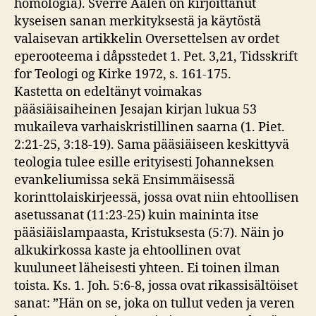
homologia). Sverre Aalen on kirjoittanut
kyseisen sanan merkityksestä ja käytöstä
valaisevan artikkelin Oversettelsen av ordet
eperooteema i dåpsstedet 1. Pet. 3,21, Tidsskrift
for Teologi og Kirke 1972, s. 161-175.
Kastetta on edeltänyt voimakas
pääsiäisaiheinen Jesajan kirjan lukua 53
mukaileva varhaiskristillinen saarna (1. Piet.
2:21-25, 3:18-19). Sama pääsiäiseen keskittyvä
teologia tulee esille erityisesti Johanneksen
evankeliumissa sekä Ensimmäisessä
korinttolaiskirjeessä, jossa ovat niin ehtoollisen
asetussanat (11:23-25) kuin maininta itse
pääsiäislampaasta, Kristuksesta (5:7). Näin jo
alkukirkossa kaste ja ehtoollinen ovat
kuuluneet läheisesti yhteen. Ei toinen ilman
toista. Ks. 1. Joh. 5:6-8, jossa ovat rikassisältöiset
sanat: ”Hän on se, joka on tullut veden ja veren