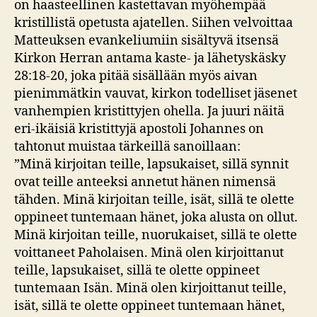
on haasteellinen kastettavan myöhempää
kristillistä opetusta ajatellen. Siihen velvoittaa
Matteuksen evankeliumiin sisältyvä itsensä
Kirkon Herran antama kaste- ja lähetyskäsky
28:18-20, joka pitää sisällään myös aivan
pienimmätkin vauvat, kirkon todelliset jäsenet
vanhempien kristittyjen ohella. Ja juuri näitä
eri-ikäisiä kristittyjä apostoli Johannes on
tahtonut muistaa tärkeillä sanoillaan:
”Minä kirjoitan teille, lapsukaiset, sillä synnit
ovat teille anteeksi annetut hänen nimensä
tähden. Minä kirjoitan teille, isät, sillä te olette
oppineet tuntemaan hänet, joka alusta on ollut.
Minä kirjoitan teille, nuorukaiset, sillä te olette
voittaneet Paholaisen. Minä olen kirjoittanut
teille, lapsukaiset, sillä te olette oppineet
tuntemaan Isän. Minä olen kirjoittanut teille,
isät, sillä te olette oppineet tuntemaan hänet,