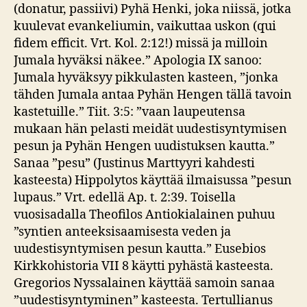
(donatur, passiivi) Pyhä Henki, joka niissä, jotka
kuulevat evankeliumin, vaikuttaa uskon (qui
fidem efficit. Vrt. Kol. 2:12!) missä ja milloin
Jumala hyväksi näkee.” Apologia IX sanoo:
Jumala hyväksyy pikkulasten kasteen, ”jonka
tähden Jumala antaa Pyhän Hengen tällä tavoin
kastetuille.” Tiit. 3:5: ”vaan laupeutensa
mukaan hän pelasti meidät uudestisyntymisen
pesun ja Pyhän Hengen uudistuksen kautta.”
Sanaa ”pesu” (Justinus Marttyyri kahdesti
kasteesta) Hippolytos käyttää ilmaisussa ”pesun
lupaus.” Vrt. edellä Ap. t. 2:39. Toisella
vuosisadalla Theofilos Antiokialainen puhuu
”syntien anteeksisaamisesta veden ja
uudestisyntymisen pesun kautta.” Eusebios
Kirkkohistoria VII 8 käytti pyhästä kasteesta.
Gregorios Nyssalainen käyttää samoin sanaa
”uudestisyntyminen” kasteesta. Tertullianus