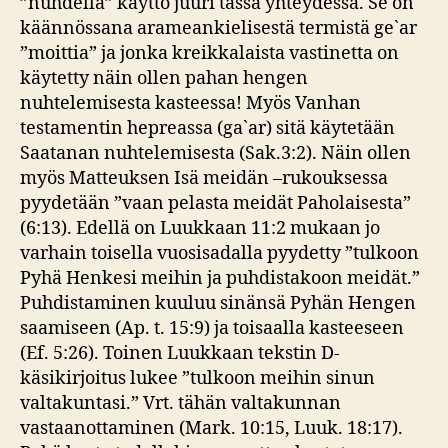
”nuhdella” käyttö juuri tässä yhteydessä. Se on
käännössana arameankielisestä termistä ge`ar
”moittia” ja jonka kreikkalaista vastinetta on
käytetty näin ollen pahan hengen
nuhtelemisesta kasteessa! Myös Vanhan
testamentin hepreassa (ga`ar) sitä käytetään
Saatanan nuhtelemisesta (Sak.3:2). Näin ollen
myös Matteuksen Isä meidän –rukouksessa
pyydetään ”vaan pelasta meidät Paholaisesta”
(6:13). Edellä on Luukkaan 11:2 mukaan jo
varhain toisella vuosisadalla pyydetty ”tulkoon
Pyhä Henkesi meihin ja puhdistakoon meidät.”
Puhdistaminen kuuluu sinänsä Pyhän Hengen
saamiseen (Ap. t. 15:9) ja toisaalla kasteeseen
(Ef. 5:26). Toinen Luukkaan tekstin D-
käsikirjoitus lukee ”tulkoon meihin sinun
valtakuntasi.” Vrt. tähän valtakunnan
vastaanottaminen (Mark. 10:15, Luuk. 18:17).