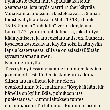
Pyhä kaste todellakin vapauttaa kastetun
Saatanasta, jota myös Martti Luther käyttää
Vähä katekismuksensa kastekaavassa. Samaa
todistavat yhtäpitävästi Matt. 19:13 ja Luuk.
18:15. Samaa ”nuhdella”-verbiä käytetään
Luuk. 17:3 synnistä nuhdeltaessa, joka liittyy
kääntymiseen ja anteeksiantamiseen. Lutherin
kyseisen kastekaavan käytön soisi lisääntyvän
lapsia kastettaessa, sillä se on asiasisällöltään
syvästi raamatullinen.
Kummien käyttö
Tässä yhteydessä sivuamme kummien käyttöä
jo mahdollisesti Uuden testamentin aikana.
Siihen antaa aihetta Johanneksen
evankeliumin 9:21 maininta: ”Kysykää häneltä;
hänellä on kyllin ikää, puhukoon itse
puolestansa.” Kummilaitoksen tuntee
ensimmäisenä Tertullianus. Kummien asema