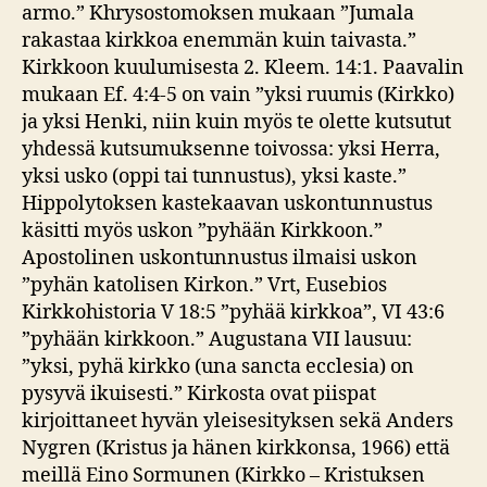
armo.” Khrysostomoksen mukaan ”Jumala
rakastaa kirkkoa enemmän kuin taivasta.”
Kirkkoon kuulumisesta 2. Kleem. 14:1. Paavalin
mukaan Ef. 4:4-5 on vain ”yksi ruumis (Kirkko)
ja yksi Henki, niin kuin myös te olette kutsutut
yhdessä kutsumuksenne toivossa: yksi Herra,
yksi usko (oppi tai tunnustus), yksi kaste.”
Hippolytoksen kastekaavan uskontunnustus
käsitti myös uskon ”pyhään Kirkkoon.”
Apostolinen uskontunnustus ilmaisi uskon
”pyhän katolisen Kirkon.” Vrt, Eusebios
Kirkkohistoria V 18:5 ”pyhää kirkkoa”, VI 43:6
”pyhään kirkkoon.” Augustana VII lausuu:
”yksi, pyhä kirkko (una sancta ecclesia) on
pysyvä ikuisesti.” Kirkosta ovat piispat
kirjoittaneet hyvän yleisesityksen sekä Anders
Nygren (Kristus ja hänen kirkkonsa, 1966) että
meillä Eino Sormunen (Kirkko – Kristuksen