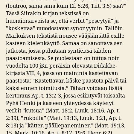
(loutroo, sama sana kuin Ef. 5:26, Tiit. 3:5) saa?”
Tässä Siirakin kirjan tekstissä on
huomionarvoista se, että verbit ”peseytyä” ja
”koskettaa” muodostavat synonyymin. Tällöin
Markuksen tekstistä nousee vääjäämättä esille
kasteen kielenkäyttö. Samaa on sanottava sen
jatkosta, jossa puhutaan syntiensä tähden
paastoamisesta. Se puolestaan on tuttua noin
vuodelta 100 jKr. peräisin olevasta Didakhe-
kirjasta VII, 4, jossa on maininta kastettavan
paastosta: ”Kastettavan käske paastota päivä tai
kaksi ennen toimitusta.” Tähän voidaan lisätä
kertomus Ap. t. 13:2-3, jossa esiintyvät toisaalta
Pyhä Henki ja kasteen yhteydessä käytetyt
verbit ”kutsua” (Matt. 18:2, Luuk. 18:16, Ap. t.
2:39), ”rukoilla” (Matt. 19:13, Luuk. 3:21, Ap. t.
8:13) ja ”kätten päällepaneminen” (Matt. 19:13,
15, Mark. 10:16, Ap. t. 8:17, 19:6, Hepr. 6:2).