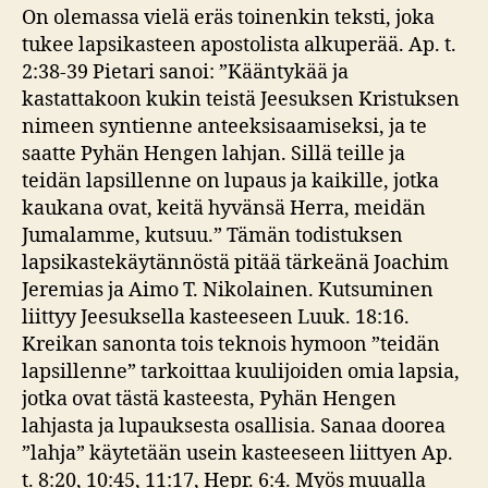
On olemassa vielä eräs toinenkin teksti, joka
tukee lapsikasteen apostolista alkuperää. Ap. t.
2:38-39 Pietari sanoi: ”Kääntykää ja
kastattakoon kukin teistä Jeesuksen Kristuksen
nimeen syntienne anteeksisaamiseksi, ja te
saatte Pyhän Hengen lahjan. Sillä teille ja
teidän lapsillenne on lupaus ja kaikille, jotka
kaukana ovat, keitä hyvänsä Herra, meidän
Jumalamme, kutsuu.” Tämän todistuksen
lapsikastekäytännöstä pitää tärkeänä Joachim
Jeremias ja Aimo T. Nikolainen. Kutsuminen
liittyy Jeesuksella kasteeseen Luuk. 18:16.
Kreikan sanonta tois teknois hymoon ”teidän
lapsillenne” tarkoittaa kuulijoiden omia lapsia,
jotka ovat tästä kasteesta, Pyhän Hengen
lahjasta ja lupauksesta osallisia. Sanaa doorea
”lahja” käytetään usein kasteeseen liittyen Ap.
t. 8:20, 10:45, 11:17, Hepr. 6:4. Myös muualla