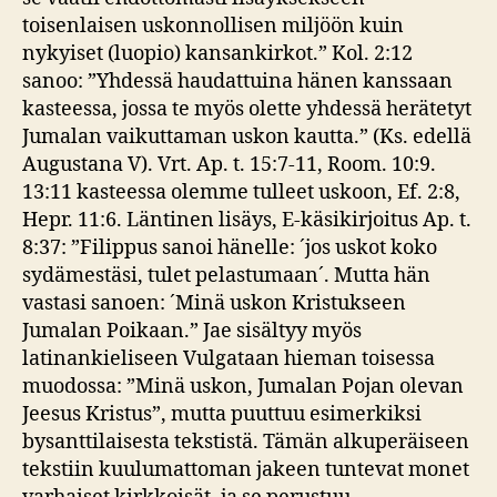
toisenlaisen uskonnollisen miljöön kuin
nykyiset (luopio) kansankirkot.” Kol. 2:12
sanoo: ”Yhdessä haudattuina hänen kanssaan
kasteessa, jossa te myös olette yhdessä herätetyt
Jumalan vaikuttaman uskon kautta.” (Ks. edellä
Augustana V). Vrt. Ap. t. 15:7-11, Room. 10:9.
13:11 kasteessa olemme tulleet uskoon, Ef. 2:8,
Hepr. 11:6. Läntinen lisäys, E-käsikirjoitus Ap. t.
8:37: ”Filippus sanoi hänelle: ´jos uskot koko
sydämestäsi, tulet pelastumaan´. Mutta hän
vastasi sanoen: ´Minä uskon Kristukseen
Jumalan Poikaan.” Jae sisältyy myös
latinankieliseen Vulgataan hieman toisessa
muodossa: ”Minä uskon, Jumalan Pojan olevan
Jeesus Kristus”, mutta puuttuu esimerkiksi
bysanttilaisesta tekstistä. Tämän alkuperäiseen
tekstiin kuulumattoman jakeen tuntevat monet