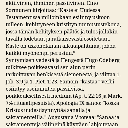
aktiivinen, ihminen passiivinen. Eino
Sormunen kirjoittaa: ”Kaste ei Uudessa
Testamentissa milloinkaan esiinny uskoon
tulleen, kehittyneen kristityn tunnustustekona,
jossa tämän kehityksen päätös ja tulos jollakin
tavalla todetaan ja ratkaisevasti osoitetaan.
Kaste on uskonelämän alkutapahtuma, johon
kaikki myöhempi perustuu.”
Syntymisen vedestä ja Hengestä Hugo Odeberg
tulkitsee poikkeavasti sen alun perin
tarkoittavan henkisestä siemenestä, ja viittaa 1.
Joh. 3:9 ja 1. Piet. 1:23. Samoin ”kastaa”-verbi
esiintyy useimmiten passiivissa,
poikkeuksellisesti medium (Ap. t. 22:16 ja Mark.
7:4 rituaalipesuista). Apologia IX sanoo: ”koska
Kristus uudestisynnyttää sanalla ja
sakramenteilla.” Augustana V toteaa: ”Sanaa ja
sakramentteja välineinä käyttäen lahjoitetaan