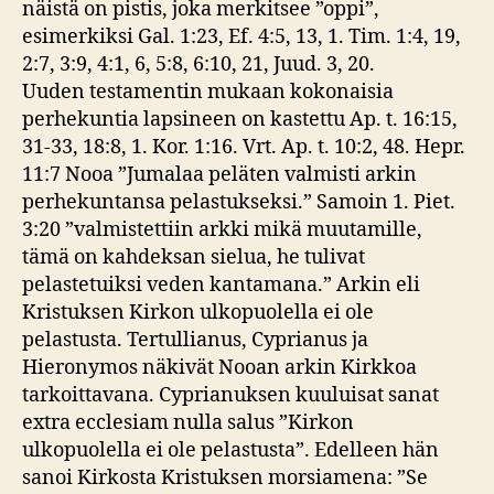
näistä on pistis, joka merkitsee ”oppi”,
esimerkiksi Gal. 1:23, Ef. 4:5, 13, 1. Tim. 1:4, 19,
2:7, 3:9, 4:1, 6, 5:8, 6:10, 21, Juud. 3, 20.
Uuden testamentin mukaan kokonaisia
perhekuntia lapsineen on kastettu Ap. t. 16:15,
31-33, 18:8, 1. Kor. 1:16. Vrt. Ap. t. 10:2, 48. Hepr.
11:7 Nooa ”Jumalaa peläten valmisti arkin
perhekuntansa pelastukseksi.” Samoin 1. Piet.
3:20 ”valmistettiin arkki mikä muutamille,
tämä on kahdeksan sielua, he tulivat
pelastetuiksi veden kantamana.” Arkin eli
Kristuksen Kirkon ulkopuolella ei ole
pelastusta. Tertullianus, Cyprianus ja
Hieronymos näkivät Nooan arkin Kirkkoa
tarkoittavana. Cyprianuksen kuuluisat sanat
extra ecclesiam nulla salus ”Kirkon
ulkopuolella ei ole pelastusta”. Edelleen hän
sanoi Kirkosta Kristuksen morsiamena: ”Se