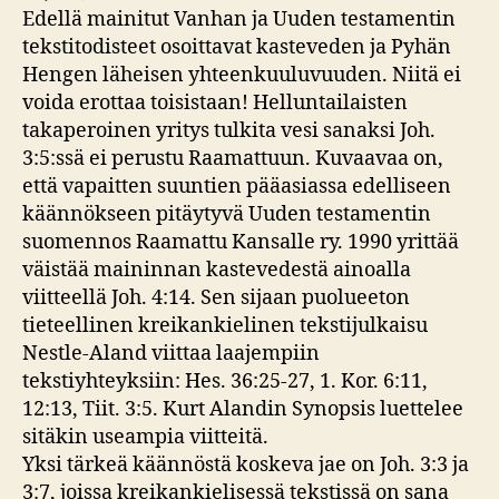
Edellä mainitut Vanhan ja Uuden testamentin
tekstitodisteet osoittavat kasteveden ja Pyhän
Hengen läheisen yhteenkuuluvuuden. Niitä ei
voida erottaa toisistaan! Helluntailaisten
takaperoinen yritys tulkita vesi sanaksi Joh.
3:5:ssä ei perustu Raamattuun. Kuvaavaa on,
että vapaitten suuntien pääasiassa edelliseen
käännökseen pitäytyvä Uuden testamentin
suomennos Raamattu Kansalle ry. 1990 yrittää
väistää maininnan kastevedestä ainoalla
viitteellä Joh. 4:14. Sen sijaan puolueeton
tieteellinen kreikankielinen tekstijulkaisu
Nestle-Aland viittaa laajempiin
tekstiyhteyksiin: Hes. 36:25-27, 1. Kor. 6:11,
12:13, Tiit. 3:5. Kurt Alandin Synopsis luettelee
sitäkin useampia viitteitä.
Yksi tärkeä käännöstä koskeva jae on Joh. 3:3 ja
3:7, joissa kreikankielisessä tekstissä on sana