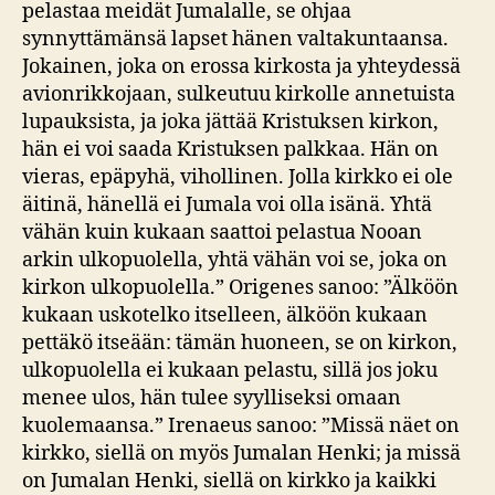
pelastaa meidät Jumalalle, se ohjaa
synnyttämänsä lapset hänen valtakuntaansa.
Jokainen, joka on erossa kirkosta ja yhteydessä
avionrikkojaan, sulkeutuu kirkolle annetuista
lupauksista, ja joka jättää Kristuksen kirkon,
hän ei voi saada Kristuksen palkkaa. Hän on
vieras, epäpyhä, vihollinen. Jolla kirkko ei ole
äitinä, hänellä ei Jumala voi olla isänä. Yhtä
vähän kuin kukaan saattoi pelastua Nooan
arkin ulkopuolella, yhtä vähän voi se, joka on
kirkon ulkopuolella.” Origenes sanoo: ”Älköön
kukaan uskotelko itselleen, älköön kukaan
pettäkö itseään: tämän huoneen, se on kirkon,
ulkopuolella ei kukaan pelastu, sillä jos joku
menee ulos, hän tulee syylliseksi omaan
kuolemaansa.” Irenaeus sanoo: ”Missä näet on
kirkko, siellä on myös Jumalan Henki; ja missä
on Jumalan Henki, siellä on kirkko ja kaikki