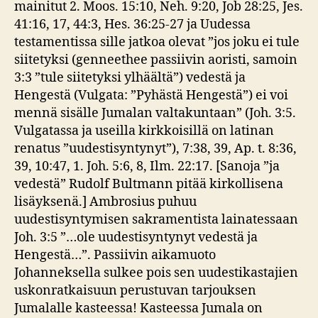
mainitut 2. Moos. 15:10, Neh. 9:20, Job 28:25, Jes.
41:16, 17, 44:3, Hes. 36:25-27 ja Uudessa
testamentissa sille jatkoa olevat ”jos joku ei tule
siitetyksi (genneethee passiivin aoristi, samoin
3:3 ”tule siitetyksi ylhäältä”) vedestä ja
Hengestä (Vulgata: ”Pyhästä Hengestä”) ei voi
mennä sisälle Jumalan valtakuntaan” (Joh. 3:5.
Vulgatassa ja useilla kirkkoisillä on latinan
renatus ”uudestisyntynyt”), 7:38, 39, Ap. t. 8:36,
39, 10:47, 1. Joh. 5:6, 8, Ilm. 22:17. [Sanoja ”ja
vedestä” Rudolf Bultmann pitää kirkollisena
lisäyksenä.] Ambrosius puhuu
uudestisyntymisen sakramentista lainatessaan
Joh. 3:5 ”…ole uudestisyntynyt vedestä ja
Hengestä…”. Passiivin aikamuoto
Johanneksella sulkee pois sen uudestikastajien
uskonratkaisuun perustuvan tarjouksen
Jumalalle kasteessa! Kasteessa Jumala on