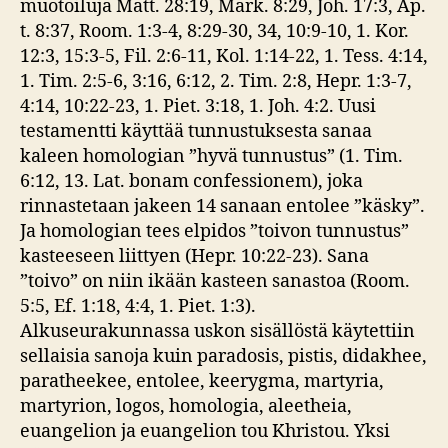
muotoiluja Matt. 28:19, Mark. 8:29, Joh. 17:3, Ap.
t. 8:37, Room. 1:3-4, 8:29-30, 34, 10:9-10, 1. Kor.
12:3, 15:3-5, Fil. 2:6-11, Kol. 1:14-22, 1. Tess. 4:14,
1. Tim. 2:5-6, 3:16, 6:12, 2. Tim. 2:8, Hepr. 1:3-7,
4:14, 10:22-23, 1. Piet. 3:18, 1. Joh. 4:2. Uusi
testamentti käyttää tunnustuksesta sanaa
kaleen homologian ”hyvä tunnustus” (1. Tim.
6:12, 13. Lat. bonam confessionem), joka
rinnastetaan jakeen 14 sanaan entolee ”käsky”.
Ja homologian tees elpidos ”toivon tunnustus”
kasteeseen liittyen (Hepr. 10:22-23). Sana
”toivo” on niin ikään kasteen sanastoa (Room.
5:5, Ef. 1:18, 4:4, 1. Piet. 1:3).
Alkuseurakunnassa uskon sisällöstä käytettiin
sellaisia sanoja kuin paradosis, pistis, didakhee,
paratheekee, entolee, keerygma, martyria,
martyrion, logos, homologia, aleetheia,
euangelion ja euangelion tou Khristou. Yksi