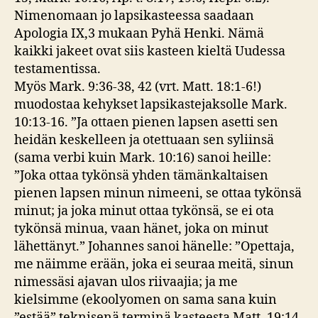
Nimenomaan jo lapsikasteessa saadaan
Apologia IX,3 mukaan Pyhä Henki. Nämä
kaikki jakeet ovat siis kasteen kieltä Uudessa
testamentissa.
Myös Mark. 9:36-38, 42 (vrt. Matt. 18:1-6!)
muodostaa kehykset lapsikastejaksolle Mark.
10:13-16. ”Ja ottaen pienen lapsen asetti sen
heidän keskelleen ja otettuaan sen syliinsä
(sama verbi kuin Mark. 10:16) sanoi heille:
”Joka ottaa tykönsä yhden tämänkaltaisen
pienen lapsen minun nimeeni, se ottaa tykönsä
minut; ja joka minut ottaa tykönsä, se ei ota
tykönsä minua, vaan hänet, joka on minut
lähettänyt.” Johannes sanoi hänelle: ”Opettaja,
me näimme erään, joka ei seuraa meitä, sinun
nimessäsi ajavan ulos riivaajia; ja me
kielsimme (ekoolyomen on sama sana kuin
”estää” teknisenä terminä kasteesta Matt. 19:14,