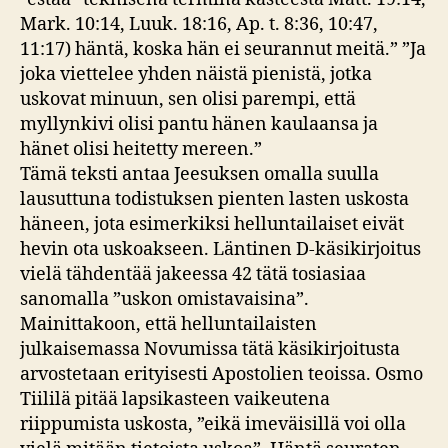
Mark. 10:14, Luuk. 18:16, Ap. t. 8:36, 10:47,
11:17) häntä, koska hän ei seurannut meitä.” ”Ja
joka viettelee yhden näistä pienistä, jotka
uskovat minuun, sen olisi parempi, että
myllynkivi olisi pantu hänen kaulaansa ja
hänet olisi heitetty mereen.”
Tämä teksti antaa Jeesuksen omalla suulla
lausuttuna todistuksen pienten lasten uskosta
häneen, jota esimerkiksi helluntailaiset eivät
hevin ota uskoakseen. Läntinen D-käsikirjoitus
vielä tähdentää jakeessa 42 tätä tosiasiaa
sanomalla ”uskon omistavaisina”.
Mainittakoon, että helluntailaisten
julkaisemassa Novumissa tätä käsikirjoitusta
arvostetaan erityisesti Apostolien teoissa. Osmo
Tiililä pitää lapsikasteen vaikeutena
riippumista uskosta, ”eikä imeväisillä voi olla