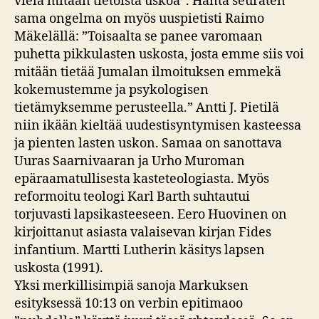
vielä mitään tietoista uskoa”. Häntä seuraten
sama ongelma on myös uuspietisti Raimo
Mäkelällä: ”Toisaalta se panee varomaan
puhetta pikkulasten uskosta, josta emme siis voi
mitään tietää Jumalan ilmoituksen emmekä
kokemustemme ja psykologisen
tietämyksemme perusteella.” Antti J. Pietilä
niin ikään kieltää uudestisyntymisen kasteessa
ja pienten lasten uskon. Samaa on sanottava
Uuras Saarnivaaran ja Urho Muroman
epäraamatullisesta kasteteologiasta. Myös
reformoitu teologi Karl Barth suhtautui
torjuvasti lapsikasteeseen. Eero Huovinen on
kirjoittanut asiasta valaisevan kirjan Fides
infantium. Martti Lutherin käsitys lapsen
uskosta (1991).
Yksi merkillisimpiä sanoja Markuksen
esityksessä 10:13 on verbin epitimaoo