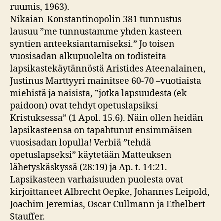
ruumis, 1963).
Nikaian-Konstantinopolin 381 tunnustus
lausuu ”me tunnustamme yhden kasteen
syntien anteeksiantamiseksi.” Jo toisen
vuosisadan alkupuolelta on todisteita
lapsikastekäytännöstä Aristides Ateenalainen,
Justinus Marttyyri mainitsee 60-70 –vuotiaista
miehistä ja naisista, ”jotka lapsuudesta (ek
paidoon) ovat tehdyt opetuslapsiksi
Kristuksessa” (1 Apol. 15.6). Näin ollen heidän
lapsikasteensa on tapahtunut ensimmäisen
vuosisadan lopulla! Verbiä ”tehdä
opetuslapseksi” käytetään Matteuksen
lähetyskäskyssä (28:19) ja Ap. t. 14:21.
Lapsikasteen varhaisuuden puolesta ovat
kirjoittaneet Albrecht Oepke, Johannes Leipold,
Joachim Jeremias, Oscar Cullmann ja Ethelbert
Stauffer.